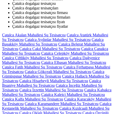
Çatalca dogalgaz tesisatçısı
Çatalca dogalgaz tesisatçıları
Çatalca dogalgaz tesisatçısı firması
Çatalca dogalgaz tesisatçısı firmaları
Çatalca dogalgaz tesisatçısı fiyatı
Çatalca dogalgaz tesisatçısı fiyatlar
Çatalca Akalan Mahallesi Su Tesisatçısı
Çatalca Atatürk Mahallesi
Su Tesisatçısı
Çatalca Aydınlar Mahallesi Su Tesisatçısı
Çatalca
Başakköy Mahallesi Su Tesisatçısı
Çatalca Belgrat Mahallesi Su
Tesisatçısı
Çatalca Çakıl Mahallesi Su Tesisatçısı
Çatalca Çanakça
Mahallesi Su Tesisatçısı
Çatalca Celepköy Mahallesi Su Tesisatçısı
Çatalca Çiftliköy Mahallesi Su Tesisatçısı
Çatalca Dağyenice
Mahallesi Su Tesisatçısı
Çatalca Elbasan Mahallesi Su Tesisatçısı
Çatalca Fatih Mahallesi Su Tesisatçısı
Çatalca Ferhatpaşa Mahallesi
Su Tesisatçısı
Çatalca Gökçeali Mahallesi Su Tesisatçısı
Çatalca
Gümüşpınar Mahallesi Su Tesisatçısı
Çatalca Hallaçlı Mahallesi Su
Tesisatçısı
Çatalca Hisarbeyli Mahallesi Su Tesisatçısı
Çatalca
İhsaniye Mahallesi Su Tesisatçısı
Çatalca İnceğiz Mahallesi Su
Tesisatçısı
Çatalca İzzettin Mahallesi Su Tesisatçısı
Çatalca Kabakça
Mahallesi Su Tesisatçısı
Çatalca Kaleiçi Mahallesi Su Tesisatçısı
Çatalca Kalfa Mahallesi Su Tesisatçısı
Çatalca Karacaköy Mahallesi
Su Tesisatçısı
Çatalca Karamandere Mahallesi Su Tesisatçısı
Çatalca
Kestanelik Mahallesi Su Tesisatçısı
Çatalca Kızılcaali Mahallesi Su
Tesisatçısı
Çatalca Oklalı Mahallesi Su Tesisatçısı
Çatalca Örcünlü