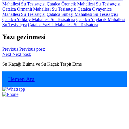
Mahallesi Su Tesisatçısı
Çatalca Örencik Mahallesi Su Tesisatçısı
Çatalca Ormanlı Mahallesi Su Tesisatçısı
Çatalca Ovayenice
Mahallesi Su Tesisatçısı
Çatalca Subaşı Mahallesi Su Tesisatçısı
Çatalca Yalıköy Mahallesi Su Tesisatçısı
Çatalca Yaylacık Mahallesi
Su Tesisatçısı
Çatalca Yazlık Mahallesi Su Tesisatçısı
Yazı gezinmesi
Previous
Previous post:
Next
Next post:
Su Kaçağı Bulma ve Su Kaçak Tespit Etme
Hemen Ara