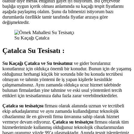
olabilir diye merak ettiğinizi gayet iyi biliyorum. Bu çerçevede
başlığa uygun içerik olması anlamında su kaçağı tespit fiyatlarını
aşağıda paylaşmış olalım. Şunu da bilmenizi istiyorum bazı
durumlarda özellikle tamir tarafında fiyatlar arızaya göre
değişmektedir.
Su Kaçağı Çatalca
Çatalca Su Tesisatı :
Su Kaçağı Çatalca ve Su tesisatınız
ve gider borularınız
konutlarınız için oldukça önemli bir konudur. Bunun için de yaşamış
olduğunuz herhangi küçük bir sorunda bile bu konuda tecrübesi
olmayan ve tahmin yöntemi ile iş yapan kişilerle kesinlikle
çalışmamalısınız. Aynı zamanda oldukça ucuz hizmet talebinde
bulunan firmalardan yine tahmine ve eski usul yöntemleri tercih
ettikleri için tesisatlarınıza daha fazla zarar verebilmektedirler.
Çatalca su tesisatçısı
firması olarak alanında uzman ve tecrübeli
ekip arkadaşlarımız ve aynı zamanda kullandığımız teknolojik
cihazlarımız ile en güvenli firma ünvanına sahip olarak hizmet
vermeye devam ediyoruz.
Çatalca su tesisatçısı
firması olarak tüm
hizmetlerimizde kullanmış olduğunuz teknolojik cihazlarımızdan
başarı oranımız yüzde 99’a ulaşmaktadır. Anında tespit işlemlerimiz