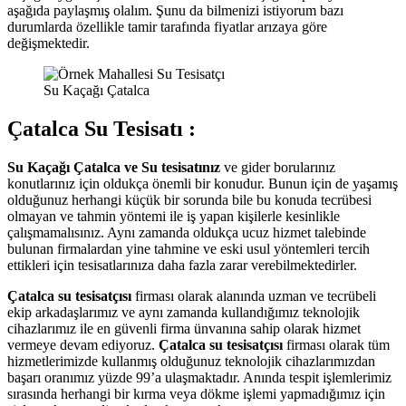
aşağıda paylaşmış olalım. Şunu da bilmenizi istiyorum bazı
durumlarda özellikle tamir tarafında fiyatlar arızaya göre
değişmektedir.
Su Kaçağı Çatalca
Çatalca Su Tesisatı :
Su Kaçağı Çatalca ve Su tesisatınız
ve gider borularınız
konutlarınız için oldukça önemli bir konudur. Bunun için de yaşamış
olduğunuz herhangi küçük bir sorunda bile bu konuda tecrübesi
olmayan ve tahmin yöntemi ile iş yapan kişilerle kesinlikle
çalışmamalısınız. Aynı zamanda oldukça ucuz hizmet talebinde
bulunan firmalardan yine tahmine ve eski usul yöntemleri tercih
ettikleri için tesisatlarınıza daha fazla zarar verebilmektedirler.
Çatalca su tesisatçısı
firması olarak alanında uzman ve tecrübeli
ekip arkadaşlarımız ve aynı zamanda kullandığımız teknolojik
cihazlarımız ile en güvenli firma ünvanına sahip olarak hizmet
vermeye devam ediyoruz.
Çatalca su tesisatçısı
firması olarak tüm
hizmetlerimizde kullanmış olduğunuz teknolojik cihazlarımızdan
başarı oranımız yüzde 99’a ulaşmaktadır. Anında tespit işlemlerimiz
sırasında herhangi bir kırma veya dökme işlemi yapmadığımız için