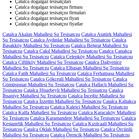
Çatalca dogalgaz tesisatçıları
Çatalca dogalgaz tesisatçısı firması
Çatalca dogalgaz tesisatçısı firmaları
Çatalca dogalgaz tesisatçısı fiyatı
Çatalca dogalgaz tesisatçısı fiyatlar
Çatalca Akalan Mahallesi Su Tesisatçısı
Çatalca Atatürk Mahallesi
Su Tesisatçısı
Çatalca Aydınlar Mahallesi Su Tesisatçısı
Çatalca
Başakköy Mahallesi Su Tesisatçısı
Çatalca Belgrat Mahallesi Su
Tesisatçısı
Çatalca Çakıl Mahallesi Su Tesisatçısı
Çatalca Çanakça
Mahallesi Su Tesisatçısı
Çatalca Celepköy Mahallesi Su Tesisatçısı
Çatalca Çiftliköy Mahallesi Su Tesisatçısı
Çatalca Dağyenice
Mahallesi Su Tesisatçısı
Çatalca Elbasan Mahallesi Su Tesisatçısı
Çatalca Fatih Mahallesi Su Tesisatçısı
Çatalca Ferhatpaşa Mahallesi
Su Tesisatçısı
Çatalca Gökçeali Mahallesi Su Tesisatçısı
Çatalca
Gümüşpınar Mahallesi Su Tesisatçısı
Çatalca Hallaçlı Mahallesi Su
Tesisatçısı
Çatalca Hisarbeyli Mahallesi Su Tesisatçısı
Çatalca
İhsaniye Mahallesi Su Tesisatçısı
Çatalca İnceğiz Mahallesi Su
Tesisatçısı
Çatalca İzzettin Mahallesi Su Tesisatçısı
Çatalca Kabakça
Mahallesi Su Tesisatçısı
Çatalca Kaleiçi Mahallesi Su Tesisatçısı
Çatalca Kalfa Mahallesi Su Tesisatçısı
Çatalca Karacaköy Mahallesi
Su Tesisatçısı
Çatalca Karamandere Mahallesi Su Tesisatçısı
Çatalca
Kestanelik Mahallesi Su Tesisatçısı
Çatalca Kızılcaali Mahallesi Su
Tesisatçısı
Çatalca Oklalı Mahallesi Su Tesisatçısı
Çatalca Örcünlü
Mahallesi Su Tesisatçısı
Çatalca Örencik Mahallesi Su Tesisatçısı