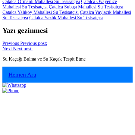
Çatalca Ormanlı Mahallesi Su Tesisatçısı
Çatalca Ovayenice
Mahallesi Su Tesisatçısı
Çatalca Subaşı Mahallesi Su Tesisatçısı
Çatalca Yalıköy Mahallesi Su Tesisatçısı
Çatalca Yaylacık Mahallesi
Su Tesisatçısı
Çatalca Yazlık Mahallesi Su Tesisatçısı
Yazı gezinmesi
Previous
Previous post:
Next
Next post:
Su Kaçağı Bulma ve Su Kaçak Tespit Etme
Hemen Ara