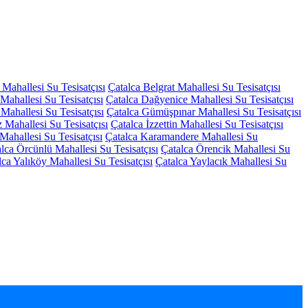
Mahallesi Su Tesisatçısı
Çatalca Belgrat Mahallesi Su Tesisatçısı
 Mahallesi Su Tesisatçısı
Çatalca Dağyenice Mahallesi Su Tesisatçısı
Mahallesi Su Tesisatçısı
Çatalca Gümüşpınar Mahallesi Su Tesisatçısı
z Mahallesi Su Tesisatçısı
Çatalca İzzettin Mahallesi Su Tesisatçısı
ahallesi Su Tesisatçısı
Çatalca Karamandere Mahallesi Su
lca Örcünlü Mahallesi Su Tesisatçısı
Çatalca Örencik Mahallesi Su
lca Yalıköy Mahallesi Su Tesisatçısı
Çatalca Yaylacık Mahallesi Su