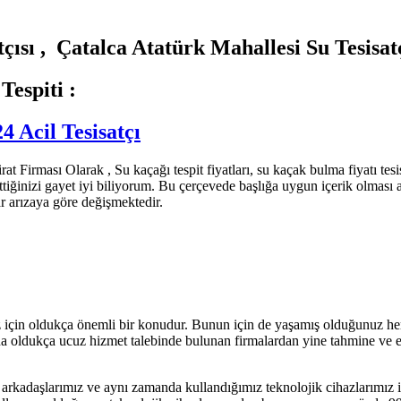
 , Çatalca Atatürk Mahallesi Su Tesisatç
spiti :
4 Acil Tesisatçı
t Firması Olarak , Su kaçağı tespit fiyatları, su kaçak bulma fiyatı tesis
k ettiğinizi gayet iyi biliyorum. Bu çerçevede başlığa uygun içerik olması
ar arızaya göre değişmektedir.
ız için oldukça önemli bir konudur. Bunun için de yaşamış olduğunuz h
a oldukça ucuz hizmet talebinde bulunan firmalardan yine tahmine ve eski 
p arkadaşlarımız ve aynı zamanda kullandığımız teknolojik cihazlarımız