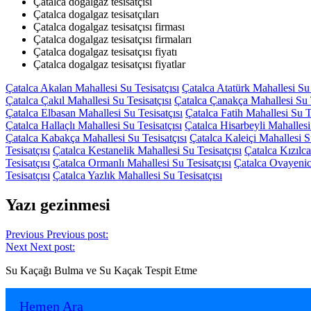
Çatalca dogalgaz tesisatçısı
Çatalca dogalgaz tesisatçıları
Çatalca dogalgaz tesisatçısı firması
Çatalca dogalgaz tesisatçısı firmaları
Çatalca dogalgaz tesisatçısı fiyatı
Çatalca dogalgaz tesisatçısı fiyatlar
Çatalca Akalan Mahallesi Su Tesisatçısı
Çatalca Atatürk Mahallesi Su 
Çatalca Çakıl Mahallesi Su Tesisatçısı
Çatalca Çanakça Mahallesi Su T
Çatalca Elbasan Mahallesi Su Tesisatçısı
Çatalca Fatih Mahallesi Su Te
Çatalca Hallaçlı Mahallesi Su Tesisatçısı
Çatalca Hisarbeyli Mahallesi
Çatalca Kabakça Mahallesi Su Tesisatçısı
Çatalca Kaleiçi Mahallesi Su
Tesisatçısı
Çatalca Kestanelik Mahallesi Su Tesisatçısı
Çatalca Kızılca
Tesisatçısı
Çatalca Ormanlı Mahallesi Su Tesisatçısı
Çatalca Ovayenice
Tesisatçısı
Çatalca Yazlık Mahallesi Su Tesisatçısı
Yazı gezinmesi
Previous
Previous post:
Next
Next post:
Su Kaçağı Bulma ve Su Kaçak Tespit Etme
Hemen Ara