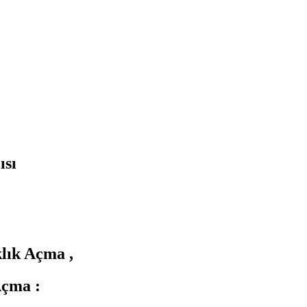
ısı
lık Açma ,
Açma :