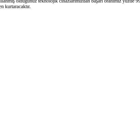
llanmış olduğunuz teknolojik cihazlarımızdan başarı oranımız yüzde 99’a
n kurtaracaktır.