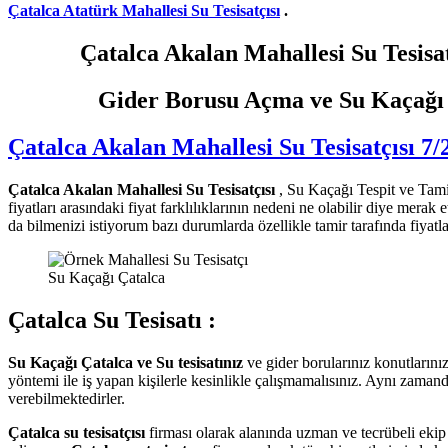
Çatalca Atatürk Mahallesi Su Tesisatçısı
.
Çatalca Akalan Mahallesi Su Tesisatçısı
Gider Borusu Açma ve Su Kaçağı Te
Çatalca Akalan Mahallesi Su Tesisatçısı 7/2
Çatalca Akalan Mahallesi Su Tesisatçısı
, Su Kaçağı Tespit ve Tamira
fiyatları arasındaki fiyat farklılıklarının nedeni ne olabilir diye mera
da bilmenizi istiyorum bazı durumlarda özellikle tamir tarafında fiyatl
Su Kaçağı Çatalca
Çatalca Su Tesisatı :
Su Kaçağı Çatalca ve Su tesisatınız
ve gider borularınız konutların
yöntemi ile iş yapan kişilerle kesinlikle çalışmamalısınız. Aynı zamand
verebilmektedirler.
Çatalca su tesisatçısı
firması olarak alanında uzman ve tecrübeli eki