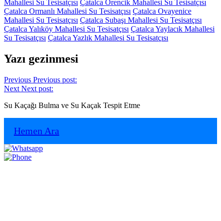
Mahallesi Su Tesisatçısı
Çatalca Örencik Mahallesi Su Tesisatçısı
Çatalca Ormanlı Mahallesi Su Tesisatçısı
Çatalca Ovayenice
Mahallesi Su Tesisatçısı
Çatalca Subaşı Mahallesi Su Tesisatçısı
Çatalca Yalıköy Mahallesi Su Tesisatçısı
Çatalca Yaylacık Mahallesi
Su Tesisatçısı
Çatalca Yazlık Mahallesi Su Tesisatçısı
Yazı gezinmesi
Previous
Previous post:
Next
Next post:
Su Kaçağı Bulma ve Su Kaçak Tespit Etme
Hemen Ara