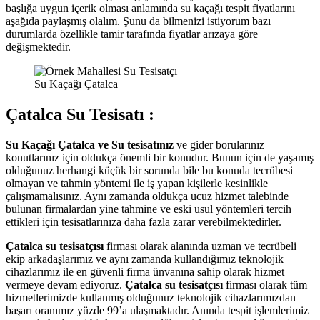
başlığa uygun içerik olması anlamında su kaçağı tespit fiyatlarını
aşağıda paylaşmış olalım. Şunu da bilmenizi istiyorum bazı
durumlarda özellikle tamir tarafında fiyatlar arızaya göre
değişmektedir.
Su Kaçağı Çatalca
Çatalca Su Tesisatı :
Su Kaçağı Çatalca ve Su tesisatınız
ve gider borularınız
konutlarınız için oldukça önemli bir konudur. Bunun için de yaşamış
olduğunuz herhangi küçük bir sorunda bile bu konuda tecrübesi
olmayan ve tahmin yöntemi ile iş yapan kişilerle kesinlikle
çalışmamalısınız. Aynı zamanda oldukça ucuz hizmet talebinde
bulunan firmalardan yine tahmine ve eski usul yöntemleri tercih
ettikleri için tesisatlarınıza daha fazla zarar verebilmektedirler.
Çatalca su tesisatçısı
firması olarak alanında uzman ve tecrübeli
ekip arkadaşlarımız ve aynı zamanda kullandığımız teknolojik
cihazlarımız ile en güvenli firma ünvanına sahip olarak hizmet
vermeye devam ediyoruz.
Çatalca su tesisatçısı
firması olarak tüm
hizmetlerimizde kullanmış olduğunuz teknolojik cihazlarımızdan
başarı oranımız yüzde 99’a ulaşmaktadır. Anında tespit işlemlerimiz