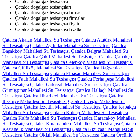
Çatalca dogalgaz tesisatçısı
Çatalca dogalgaz tesisatçıları
Çatalca dogalgaz tesisatçısı firması
Çatalca dogalgaz tesisatçısı firmaları
Çatalca dogalgaz tesisatçısı fiyatı
Çatalca dogalgaz tesisatçısı fiyatlar
Çatalca Akalan Mahallesi Su Tesisatçısı
Çatalca Atatürk Mahallesi
Su Tesisatçısı
Çatalca Aydınlar Mahallesi Su Tesisatçısı
Çatalca
Başakköy Mahallesi Su Tesisatçısı
Çatalca Belgrat Mahallesi Su
Tesisatçısı
Çatalca Çakıl Mahallesi Su Tesisatçısı
Çatalca Çanakça
Mahallesi Su Tesisatçısı
Çatalca Celepköy Mahallesi Su Tesisatçısı
Çatalca Çiftliköy Mahallesi Su Tesisatçısı
Çatalca Dağyenice
Mahallesi Su Tesisatçısı
Çatalca Elbasan Mahallesi Su Tesisatçısı
Çatalca Fatih Mahallesi Su Tesisatçısı
Çatalca Ferhatpaşa Mahallesi
Su Tesisatçısı
Çatalca Gökçeali Mahallesi Su Tesisatçısı
Çatalca
Gümüşpınar Mahallesi Su Tesisatçısı
Çatalca Hallaçlı Mahallesi Su
Tesisatçısı
Çatalca Hisarbeyli Mahallesi Su Tesisatçısı
Çatalca
İhsaniye Mahallesi Su Tesisatçısı
Çatalca İnceğiz Mahallesi Su
Tesisatçısı
Çatalca İzzettin Mahallesi Su Tesisatçısı
Çatalca Kabakça
Mahallesi Su Tesisatçısı
Çatalca Kaleiçi Mahallesi Su Tesisatçısı
Çatalca Kalfa Mahallesi Su Tesisatçısı
Çatalca Karacaköy Mahallesi
Su Tesisatçısı
Çatalca Karamandere Mahallesi Su Tesisatçısı
Çatalca
Kestanelik Mahallesi Su Tesisatçısı
Çatalca Kızılcaali Mahallesi Su
Tesisatçısı
Çatalca Oklalı Mahallesi Su Tesisatçısı
Çatalca Örcünlü