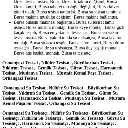
klozet tesisat ustası, Bursa klozet iç takım değişimi, Bursa
klozet tamiri, Bursa taharet musluğu değişimi, Bursa küvet
gideri tıkalı, Bursa tesisat tamircisi, Bursa su tesisat tamircisi,
Bursa makine musluğu değişimi, Bursa makine bağlantısı,
Bursa bulaşık makinesi bağlantısı, Bursa su tesisat tamir
ustası, Bursa musluk montajı, Bursa evye montajı, Bursa gizli
kaçak tespiti, Bursa en yakın su tesisatçısı, Bursa en yakın
tesisat ustası, Bursa yakınlarında su tesisatçısı, Bursa lavabo
montajı, Bursa su arıza tespiti, Bursa sifon tamiri, Bursa de su
tesisatçısı, Bursa de su tesisatçısı, Bursa duş başlık montajı,
Bursa duş başlığı montajı, Bursa ta tesisatçı
Osmangazi Tesisat ,
Nilüfer Tesisat ,
Büyükorhan Tesisat ,
Yıldırım Tesisat ,
Gemlik Tesisat ,
Gürsu Tesisat ,
Harmancık
Tesisat ,
Mudanya Tesisat ,
Mustafa Kemal Paşa Tesisat ,
Orhangazi Tesisat ,
Osmangazi Su Tesisat ,
Nilüfer Su Tesisat ,
Büyükorhan Su
Tesisat ,
Yıldırım Su Tesisat ,
Gemlik Su Tesisat ,
Gürsu Su
Tesisat ,
Harmancık Su Tesisat ,
Mudanya Su Tesisat ,
Mustafa
Kemal Paşa Su Tesisat ,
Orhangazi Su Tesisat ,
Osmangazi Su Tesisatçı ,
Nilüfer Su Tesisatçı ,
Büyükorhan Su
Tesisatçı ,
Yıldırım Su Tesisatçı ,
Gemlik Su Tesisatçı ,
Gürsu Su
Tesisatçı ,
Harmancık Su Tesisatçı ,
Mudanya Su Tesisatçı ,