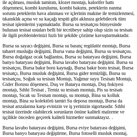
ile açılması, musluk tamiratı, klozet montajı, kalorifer hattı
döşenmesi, kombi kurulumu, kombi bakımı, peteklerin ısınma
sorunu peteklerin hava alınması ve içlerinin makine ile temizlenmesi,
tıkanıklık açma ve su kaçağı tespiti gibi aklınıza gelebilecek tüm
tesisat işlemlerini yapmaktadır. Bursa su tesisatçısı bünyesinde
bulunan tesisat ustaları belli bir tecrübeye sahip olup sizin su tesisatı
ile ilgili problemlerinizi hızlı bir şekilde çözüme kavuşturmaktadır.
Bursa su sayacı değişimi, Bursa su basınç regülatör montajı, Bursa
taharet musluğu değişimi, Bursa vana değişimi, Bursa su tesisatçısı.
Bursa doğalgaz ocak bağlantısı, Bursa su bataryası değişimi, Bursa
banyo bataryası değişimi, Bursa lavabo bataryası değişimi. Bursa su
tesisatçısı, Bursa bakır boru kaynağı, Bursa bakır boru tesisat, Bursa
tesisatçı, Bursa musluk değişimi, Bursa gider temizliği, Bursa su
tesisatçısı, Soğuk su tesisatı Montajı, Yağmur suyu Tesisatı Montajı,
Gider Borusu döşemesi, Duş ve Batarya montajı, Duş fıskiyesi
montajı, Sıhhi Tesisat , Temiz su tesisatı montajı, Pis su tesisatı
montajı, Sıcak su Tesisatı montajı, su montajı, Bina su kolluk
montajı, Bina su kolektörü tamiri Su deposu montajı, Bursa da
tesisat arızalarına karşı evinizin ve iş yerinizin sigortasıdır. Sıhhi
tesisat üzerinde olabilecek sorunların önüne kaliteli malzeme ve
işçilikle önceden geçerek kaliteli hizmetler sunmaktayız. .
Bursa lavabo bataryası değişimi, Bursa eviye bataryası değişimi,
Bursa banyo bataryası değiştirme, Bursa fotoselli musluk montaj,