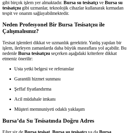
gibi birçok işlem yer almaktadır.
Bursa su tesisatçı
ve
Bursa su
tesisatçısı
gibi uzmanlar, teknolojik cihazlar kullanarak kırmadan
tespit ve onarım sağlayabilmektedir.
Neden Profesyonel Bir Bursa Tesisatçısı ile
Çalışmalısınız?
Tesisat işlemleri dikkat ve uzmanlık gerektirir. Yanlış yapılan bir
işlem, ilerleyen zamanlarda daha büyük masraflara yol açabilir. Bu
nedenle
Bursa tesisatçısı
seçerken aşağıdaki kriterlere dikkat
etmeniz önerilir:
Usta yetki belgesi ve referanslar
Garantili hizmet sunması
Şeffaf fiyatlandırma
Acil müdahale imkanı
Müşteri memnuniyeti odaklı yaklaşım
Bursa’da Su Tesisatında Doğru Adres
Eğer siz de
Bursa tesisat
,
Bursa su tesisatçı
ya da
Bursa