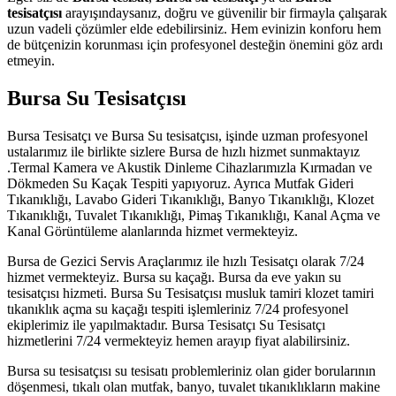
tesisatçısı
arayışındaysanız, doğru ve güvenilir bir firmayla çalışarak
uzun vadeli çözümler elde edebilirsiniz. Hem evinizin konforu hem
de bütçenizin korunması için profesyonel desteğin önemini göz ardı
etmeyin.
Bursa Su Tesisatçısı
Bursa Tesisatçı ve Bursa Su tesisatçısı, işinde uzman profesyonel
ustalarımız ile birlikte sizlere Bursa de hızlı hizmet sunmaktayız
.Termal Kamera ve Akustik Dinleme Cihazlarımızla Kırmadan ve
Dökmeden Su Kaçak Tespiti yapıyoruz. Ayrıca Mutfak Gideri
Tıkanıklığı, Lavabo Gideri Tıkanıklığı, Banyo Tıkanıklığı, Klozet
Tıkanıklığı, Tuvalet Tıkanıklığı, Pimaş Tıkanıklığı, Kanal Açma ve
Kanal Görüntüleme alanlarında hizmet vermekteyiz.
Bursa de Gezici Servis Araçlarımız ile hızlı Tesisatçı olarak 7/24
hizmet vermekteyiz. Bursa su kaçağı. Bursa da eve yakın su
tesisatçısı hizmeti. Bursa Su Tesisatçısı musluk tamiri klozet tamiri
tıkanıklık açma su kaçağı tespiti işlemleriniz 7/24 profesyonel
ekiplerimiz ile yapılmaktadır. Bursa Tesisatçı Su Tesisatçı
hizmetlerini 7/24 vermekteyiz hemen arayıp fiyat alabilirsiniz.
Bursa su tesisatçısı su tesisatı problemleriniz olan gider borularının
döşenmesi, tıkalı olan mutfak, banyo, tuvalet tıkanıklıkların makine