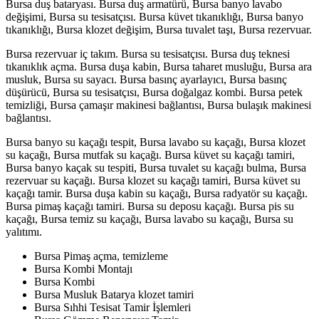
Bursa duş bataryası. Bursa duş armatürü, Bursa banyo lavabo
değişimi, Bursa su tesisatçısı. Bursa küvet tıkanıklığı, Bursa banyo
tıkanıklığı, Bursa klozet değişim, Bursa tuvalet taşı, Bursa rezervuar.
Bursa rezervuar iç takım. Bursa su tesisatçısı. Bursa duş teknesi
tıkanıklık açma. Bursa duşa kabin, Bursa taharet musluğu, Bursa ara
musluk, Bursa su sayacı. Bursa basınç ayarlayıcı, Bursa basınç
düşürücü, Bursa su tesisatçısı, Bursa doğalgaz kombi. Bursa petek
temizliği, Bursa çamaşır makinesi bağlantısı, Bursa bulaşık makinesi
bağlantısı.
Bursa banyo su kaçağı tespit, Bursa lavabo su kaçağı, Bursa klozet
su kaçağı, Bursa mutfak su kaçağı. Bursa küvet su kaçağı tamiri,
Bursa banyo kaçak su tespiti, Bursa tuvalet su kaçağı bulma, Bursa
rezervuar su kaçağı. Bursa klozet su kaçağı tamiri, Bursa küvet su
kaçağı tamir. Bursa duşa kabin su kaçağı, Bursa radyatör su kaçağı.
Bursa pimaş kaçağı tamiri. Bursa su deposu kaçağı. Bursa pis su
kaçağı, Bursa temiz su kaçağı, Bursa lavabo su kaçağı, Bursa su
yalıtımı.
Bursa Pimaş açma, temizleme
Bursa Kombi Montajı
Bursa Kombi
Bursa Musluk Batarya klozet tamiri
Bursa Sıhhi Tesisat Tamir İşlemleri