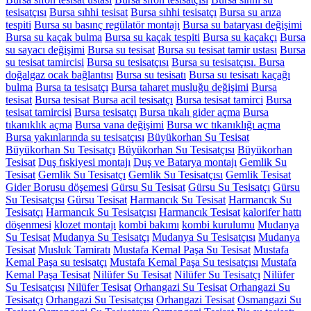
tesisatçısı
Bursa sıhhi tesisat
Bursa sıhhi tesisatçı
Bursa su arıza
tespiti
Bursa su basınç regülatör montajı
Bursa su bataryası değişimi
Bursa su kaçak bulma
Bursa su kaçak tespiti
Bursa su kaçakçı
Bursa
su sayacı değişimi
Bursa su tesisat
Bursa su tesisat tamir ustası
Bursa
su tesisat tamircisi
Bursa su tesisatçısı
Bursa su tesisatçısı. Bursa
doğalgaz ocak bağlantısı
Bursa su tesisatı
Bursa su tesisatı kaçağı
bulma
Bursa ta tesisatçı
Bursa taharet musluğu değişimi
Bursa
tesisat
Bursa tesisat Bursa acil tesisatçı
Bursa tesisat tamirci
Bursa
tesisat tamircisi
Bursa tesisatçı
Bursa tıkalı gider açma
Bursa
tıkanıklık açma
Bursa vana değişimi
Bursa wc tıkanıklığı açma
Bursa yakınlarında su tesisatçısı
Büyükorhan Su Tesisat
Büyükorhan Su Tesisatçı
Büyükorhan Su Tesisatçısı
Büyükorhan
Tesisat
Duş fıskiyesi montajı
Duş ve Batarya montajı
Gemlik Su
Tesisat
Gemlik Su Tesisatçı
Gemlik Su Tesisatçısı
Gemlik Tesisat
Gider Borusu döşemesi
Gürsu Su Tesisat
Gürsu Su Tesisatçı
Gürsu
Su Tesisatçısı
Gürsu Tesisat
Harmancık Su Tesisat
Harmancık Su
Tesisatçı
Harmancık Su Tesisatçısı
Harmancık Tesisat
kalorifer hattı
döşenmesi
klozet montajı
kombi bakımı
kombi kurulumu
Mudanya
Su Tesisat
Mudanya Su Tesisatçı
Mudanya Su Tesisatçısı
Mudanya
Tesisat
Musluk Tamiratı
Mustafa Kemal Paşa Su Tesisat
Mustafa
Kemal Paşa su tesisatçı
Mustafa Kemal Paşa Su tesisatçısı
Mustafa
Kemal Paşa Tesisat
Nilüfer Su Tesisat
Nilüfer Su Tesisatçı
Nilüfer
Su Tesisatçısı
Nilüfer Tesisat
Orhangazi Su Tesisat
Orhangazi Su
Tesisatçı
Orhangazi Su Tesisatçısı
Orhangazi Tesisat
Osmangazi Su