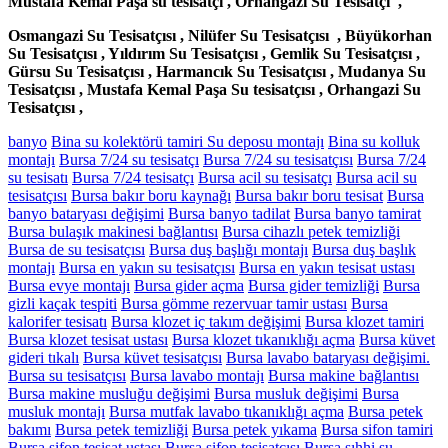
Mustafa Kemal Paşa su tesisatçı ,
Orhangazi Su Tesisatçı ,
Osmangazi Su Tesisatçısı ,
Nilüfer Su Tesisatçısı ,
Büyükorhan
Su Tesisatçısı ,
Yıldırım Su Tesisatçısı ,
Gemlik Su Tesisatçısı ,
Gürsu Su Tesisatçısı ,
Harmancık Su Tesisatçısı ,
Mudanya Su
Tesisatçısı ,
Mustafa Kemal Paşa Su tesisatçısı ,
Orhangazi Su
Tesisatçısı ,
banyo
Bina su kolektörü tamiri Su deposu montajı
Bina su kolluk
montajı
Bursa 7/24 su tesisatçı
Bursa 7/24 su tesisatçısı
Bursa 7/24
su tesisatı
Bursa 7/24 tesisatçı
Bursa acil su tesisatçı
Bursa acil su
tesisatçısı
Bursa bakır boru kaynağı
Bursa bakır boru tesisat
Bursa
banyo bataryası değişimi
Bursa banyo tadilat
Bursa banyo tamirat
Bursa bulaşık makinesi bağlantısı
Bursa cihazlı petek temizliği
Bursa de su tesisatçısı
Bursa duş başlığı montajı
Bursa duş başlık
montajı
Bursa en yakın su tesisatçısı
Bursa en yakın tesisat ustası
Bursa evye montajı
Bursa gider açma
Bursa gider temizliği
Bursa
gizli kaçak tespiti
Bursa gömme rezervuar tamir ustası
Bursa
kalorifer tesisatı
Bursa klozet iç takım değişimi
Bursa klozet tamiri
Bursa klozet tesisat ustası
Bursa klozet tıkanıklığı açma
Bursa küvet
gideri tıkalı
Bursa küvet tesisatçısı
Bursa lavabo bataryası değişimi.
Bursa su tesisatçısı
Bursa lavabo montajı
Bursa makine bağlantısı
Bursa makine musluğu değişimi
Bursa musluk değişimi
Bursa
musluk montajı
Bursa mutfak lavabo tıkanıklığı açma
Bursa petek
bakımı
Bursa petek temizliği
Bursa petek yıkama
Bursa sifon tamiri
Bursa sifon tesisat ustası
Bursa sifon tesisatçısı
Bursa sıhhi su