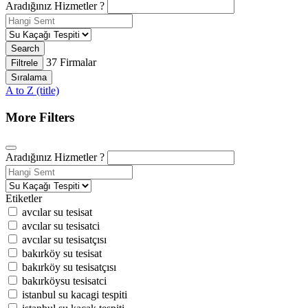
Aradığınız Hizmetler ?
Search
37
Firmalar
Filtrele
Sıralama
A to Z (title)
More Filters
Aradığınız Hizmetler ?
Etiketler
avcılar su tesisat
avcılar su tesisatci
avcılar su tesisatçısı
bakırköy su tesisat
bakırköy su tesisatçısı
bakırköysu tesisatci
istanbul su kacagi tespiti