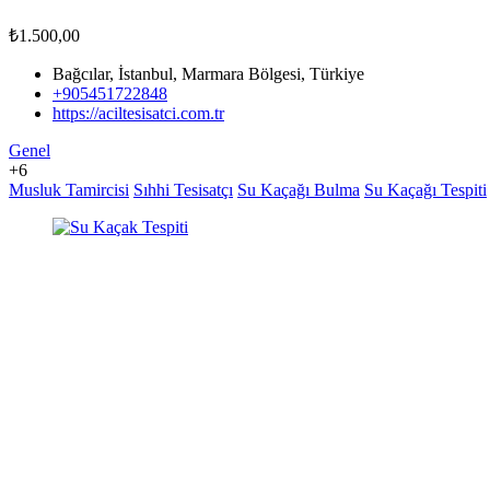
₺1.500,00
Bağcılar, İstanbul, Marmara Bölgesi, Türkiye
+905451722848
https://aciltesisatci.com.tr
Genel
+6
Musluk Tamircisi
Sıhhi Tesisatçı
Su Kaçağı Bulma
Su Kaçağı Tespiti