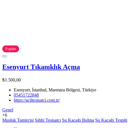
Popüler
Esenyurt Tıkanıklık Açma
₺1.500,00
Esenyurt, İstanbul, Marmara Bölgesi, Türkiye
05451722848
https://aciltesisatci.com.tr/
Genel
+6
Musluk Tamircisi
Sıhhi Tesisatçı
Su Kaçağı Bulma
Su Kaçağı Tespiti