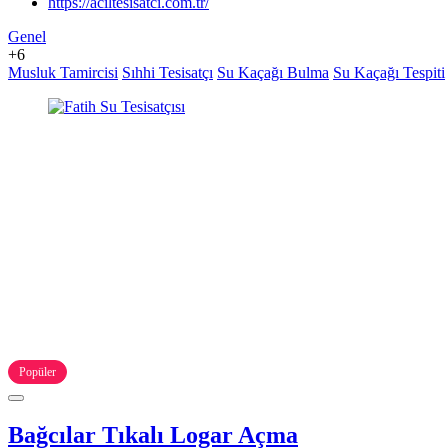
https://aciltesisatci.com.tr/
Genel
+6
Musluk Tamircisi
Sıhhi Tesisatçı
Su Kaçağı Bulma
Su Kaçağı Tespiti
Popüler
Bağcılar Tıkalı Logar Açma