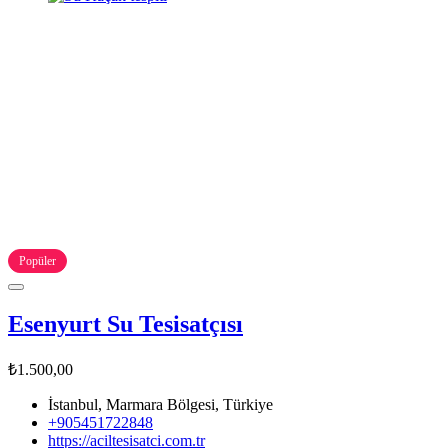
Popüler
Esenyurt Su Tesisatçısı
₺1.500,00
İstanbul, Marmara Bölgesi, Türkiye
+905451722848
https://aciltesisatci.com.tr