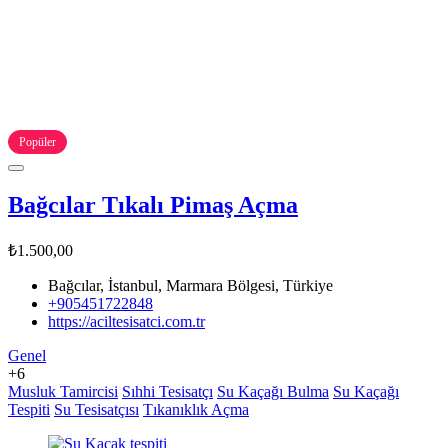
Popüler
Bağcılar Tıkalı Pimaş Açma
₺1.500,00
Bağcılar, İstanbul, Marmara Bölgesi, Türkiye
+905451722848
https://aciltesisatci.com.tr
Genel
+6
Musluk Tamircisi
Sıhhi Tesisatçı
Su Kaçağı Bulma
Su Kaçağı
Tespiti
Su Tesisatçısı
Tıkanıklık Açma