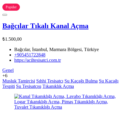
Popüler
Bağcılar Tıkalı Kanal Açma
₺1.500,00
Bağcılar, İstanbul, Marmara Bölgesi, Türkiye
+905451722848
https://aciltesisatci.com.tr
Genel
+6
Musluk Tamircisi
Sıhhi Tesisatçı
Su Kaçağı Bulma
Su Kaçağı
Tespiti
Su Tesisatçısı
Tıkanıklık Açma