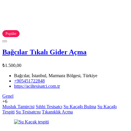
Popüler
Bağcılar Tıkalı Gider Açma
₺1.500,00
Bağcılar, İstanbul, Marmara Bölgesi, Türkiye
+905451722848
https://aciltesisatci.com.tr
Genel
+6
Musluk Tamircisi
Sıhhi Tesisatçı
Su Kaçağı Bulma
Su Kaçağı
Tespiti
Su Tesisatçısı
Tıkanıklık Açma