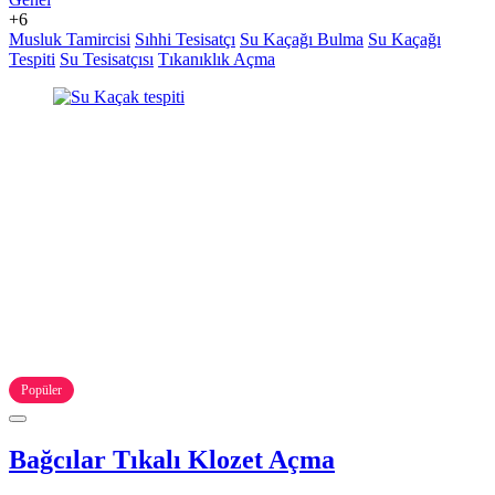
+6
Musluk Tamircisi
Sıhhi Tesisatçı
Su Kaçağı Bulma
Su Kaçağı
Tespiti
Su Tesisatçısı
Tıkanıklık Açma
Popüler
Bağcılar Tıkalı Klozet Açma