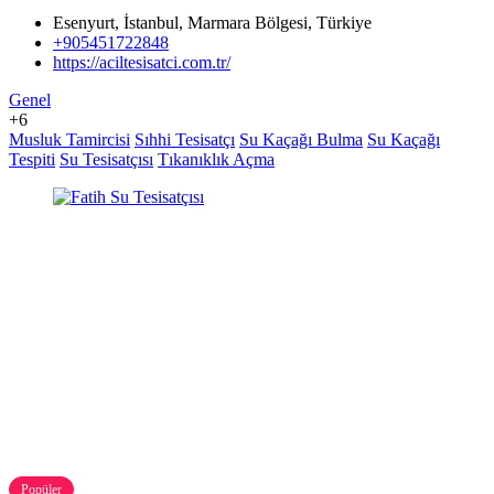
Esenyurt, İstanbul, Marmara Bölgesi, Türkiye
+905451722848
https://aciltesisatci.com.tr/
Genel
+6
Musluk Tamircisi
Sıhhi Tesisatçı
Su Kaçağı Bulma
Su Kaçağı
Tespiti
Su Tesisatçısı
Tıkanıklık Açma
Popüler