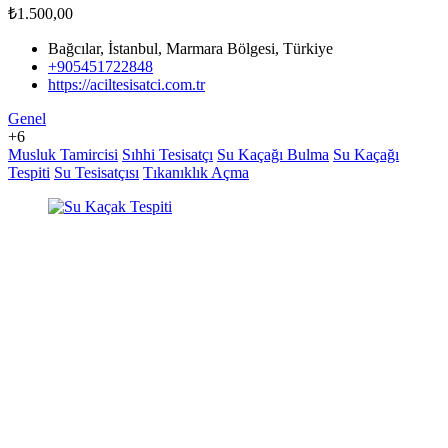
₺1.500,00
Bağcılar, İstanbul, Marmara Bölgesi, Türkiye
+905451722848
https://aciltesisatci.com.tr
Genel
+6
Musluk Tamircisi
Sıhhi Tesisatçı
Su Kaçağı Bulma
Su Kaçağı
Tespiti
Su Tesisatçısı
Tıkanıklık Açma