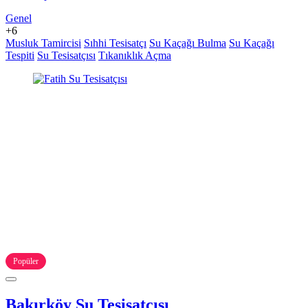
Genel
+6
Musluk Tamircisi
Sıhhi Tesisatçı
Su Kaçağı Bulma
Su Kaçağı
Tespiti
Su Tesisatçısı
Tıkanıklık Açma
Popüler
Bakırköy Su Tesisatçısı