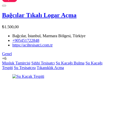
Bağcılar Tıkalı Logar Açma
₺1.500,00
Bağcılar, İstanbul, Marmara Bölgesi, Türkiye
+905451722848
https://aciltesisatci.com.tr
Genel
+6
Musluk Tamircisi
Sıhhi Tesisatçı
Su Kaçağı Bulma
Su Kaçağı
Tespiti
Su Tesisatçısı
Tıkanıklık Açma