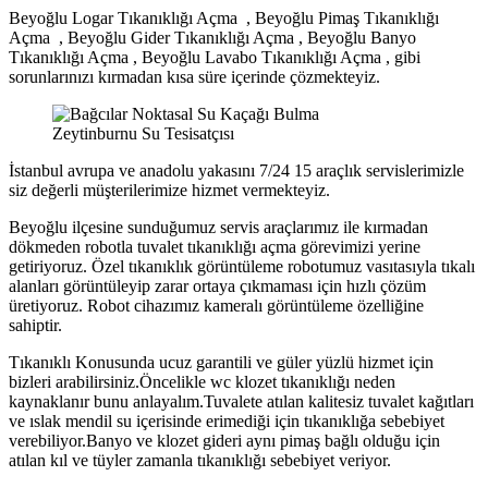
Beyoğlu Logar Tıkanıklığı Açma , Beyoğlu Pimaş Tıkanıklığı
Açma , Beyoğlu Gider Tıkanıklığı Açma , Beyoğlu Banyo
Tıkanıklığı Açma , Beyoğlu Lavabo Tıkanıklığı Açma , gibi
sorunlarınızı kırmadan kısa süre içerinde çözmekteyiz.
Zeytinburnu Su Tesisatçısı
İstanbul avrupa ve anadolu yakasını 7/24 15 araçlık servislerimizle
siz değerli müşterilerimize hizmet vermekteyiz.
Beyoğlu ilçesine sunduğumuz servis araçlarımız ile kırmadan
dökmeden robotla tuvalet tıkanıklığı açma görevimizi yerine
getiriyoruz. Özel tıkanıklık görüntüleme robotumuz vasıtasıyla tıkalı
alanları görüntüleyip zarar ortaya çıkmaması için hızlı çözüm
üretiyoruz. Robot cihazımız kameralı görüntüleme özelliğine
sahiptir.
Tıkanıklı Konusunda ucuz garantili ve güler yüzlü hizmet için
bizleri arabilirsiniz.Öncelikle wc klozet tıkanıklığı neden
kaynaklanır bunu anlayalım.Tuvalete atılan kalitesiz tuvalet kağıtları
ve ıslak mendil su içerisinde erimediği için tıkanıklığa sebebiyet
verebiliyor.Banyo ve klozet gideri aynı pimaş bağlı olduğu için
atılan kıl ve tüyler zamanla tıkanıklığı sebebiyet veriyor.