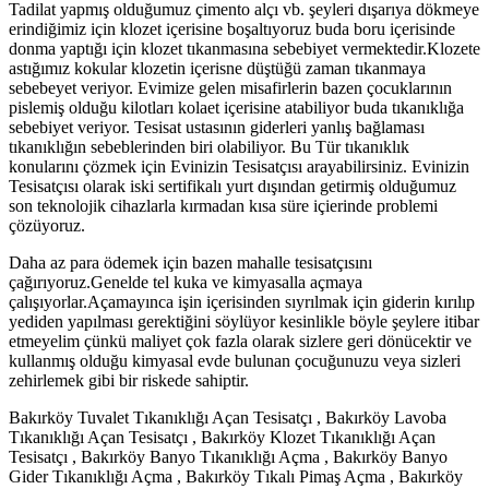
Tadilat yapmış olduğumuz çimento alçı vb. şeyleri dışarıya dökmeye
erindiğimiz için klozet içerisine boşaltıyoruz buda boru içerisinde
donma yaptığı için klozet tıkanmasına sebebiyet vermektedir.Klozete
astığımız kokular klozetin içerisne düştüğü zaman tıkanmaya
sebebeyet veriyor. Evimize gelen misafirlerin bazen çocuklarının
pislemiş olduğu kilotları kolaet içerisine atabiliyor buda tıkanıklığa
sebebiyet veriyor. Tesisat ustasının giderleri yanlış bağlaması
tıkanıklığın sebeblerinden biri olabiliyor. Bu Tür tıkanıklık
konularını çözmek için Evinizin Tesisatçısı arayabilirsiniz. Evinizin
Tesisatçısı olarak iski sertifikalı yurt dışından getirmiş olduğumuz
son teknolojik cihazlarla kırmadan kısa süre içierinde problemi
çözüyoruz.
Daha az para ödemek için bazen mahalle tesisatçısını
çağırıyoruz.Genelde tel kuka ve kimyasalla açmaya
çalışıyorlar.Açamayınca işin içerisinden sıyrılmak için giderin kırılıp
yediden yapılması gerektiğini söylüyor kesinlikle böyle şeylere itibar
etmeyelim çünkü maliyet çok fazla olarak sizlere geri dönücektir ve
kullanmış olduğu kimyasal evde bulunan çocuğunuzu veya sizleri
zehirlemek gibi bir riskede sahiptir.
Bakırköy Tuvalet Tıkanıklığı Açan Tesisatçı , Bakırköy Lavoba
Tıkanıklığı Açan Tesisatçı , Bakırköy Klozet Tıkanıklığı Açan
Tesisatçı , Bakırköy Banyo Tıkanıklığı Açma , Bakırköy Banyo
Gider Tıkanıklığı Açma , Bakırköy Tıkalı Pimaş Açma , Bakırköy