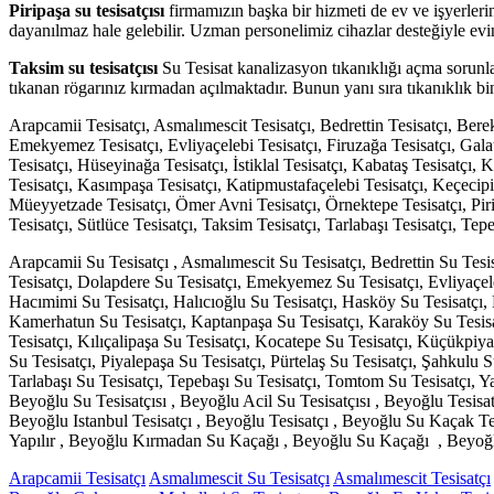
Piripaşa su tesisatçısı
firmamızın başka bir hizmeti de ev ve işyerler
dayanılmaz hale gelebilir. Uzman personelimiz cihazlar desteğiyle ev
Taksim su tesisatçısı
Su Tesisat kanalizasyon tıkanıklığı açma sorunla
tıkanan rögarınız kırmadan açılmaktadır. Bunun yanı sıra tıkanıklık bi
Arapcamii Tesisatçı, Asmalımescit Tesisatçı, Bedrettin Tesisatçı, Berek
Emekyemez Tesisatçı, Evliyaçelebi Tesisatçı, Firuzağa Tesisatçı, Gala
Tesisatçı, Hüseyinağa Tesisatçı, İstiklal Tesisatçı, Kabataş Tesisatç
Tesisatçı, Kasımpaşa Tesisatçı, Katipmustafaçelebi Tesisatçı, Keçecipi
Müeyyetzade Tesisatçı, Ömer Avni Tesisatçı, Örnektepe Tesisatçı, Pirip
Tesisatçı, Sütlüce Tesisatçı, Taksim Tesisatçı, Tarlabaşı Tesisatçı, Te
Arapcamii Su Tesisatçı , Asmalımescit Su Tesisatçı, Bedrettin Su Tesi
Tesisatçı, Dolapdere Su Tesisatçı, Emekyemez Su Tesisatçı, Evliyaçel
Hacımimi Su Tesisatçı, Halıcıoğlu Su Tesisatçı, Hasköy Su Tesisatçı, 
Kamerhatun Su Tesisatçı, Kaptanpaşa Su Tesisatçı, Karaköy Su Tesisa
Tesisatçı, Kılıçalipaşa Su Tesisatçı, Kocatepe Su Tesisatçı, Küçükpiy
Su Tesisatçı, Piyalepaşa Su Tesisatçı, Pürtelaş Su Tesisatçı, Şahkulu 
Tarlabaşı Su Tesisatçı, Tepebaşı Su Tesisatçı, Tomtom Su Tesisatçı, 
Beyoğlu Su Tesisatçısı , Beyoğlu Acil Su Tesisatçısı , Beyoğlu Tesisat
Beyoğlu Istanbul Tesisatçı , Beyoğlu Tesisatçı , Beyoğlu Su Kaçak T
Yapılır , Beyoğlu Kırmadan Su Kaçağı , Beyoğlu Su Kaçağı , Beyoğ
Arapcamii Tesisatçı
Asmalımescit Su Tesisatçı
Asmalımescit Tesisatçı