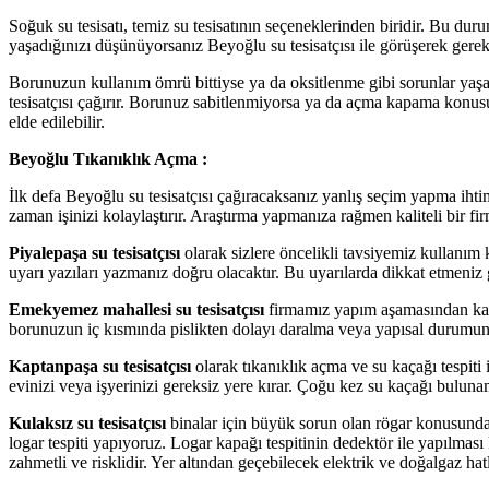
Soğuk su tesisatı, temiz su tesisatının seçeneklerinden biridir. Bu du
yaşadığınızı düşünüyorsanız Beyoğlu su tesisatçısı ile görüşerek gerekl
Borunuzun kullanım ömrü bittiyse ya da oksitlenme gibi sorunlar ya
tesisatçısı çağırır. Borunuz sabitlenmiyorsa ya da açma kapama konus
elde edilebilir.
Beyoğlu Tıkanıklık Açma :
İlk defa Beyoğlu su tesisatçısı çağıracaksanız yanlış seçim yapma ihtim
zaman işinizi kolaylaştırır. Araştırma yapmanıza rağmen kaliteli bir fi
Piyalepaşa su tesisatçısı
olarak sizlere öncelikli tavsiyemiz kullanım 
uyarı yazıları yazmanız doğru olacaktır. Bu uyarılarda dikkat etmeniz 
Emekyemez mahallesi su tesisatçısı
firmamız yapım aşamasından kayna
borunuzun iç kısmında pislikten dolayı daralma veya yapısal durumunda
Kaptanpaşa su tesisatçısı
olarak tıkanıklık açma ve su kaçağı tespiti 
evinizi veya işyerinizi gereksiz yere kırar. Çoğu kez su kaçağı bulun
Kulaksız su tesisatçısı
binalar için büyük sorun olan rögar konusunda s
logar tespiti yapıyoruz. Logar kapağı tespitinin dedektör ile yapılması
zahmetli ve risklidir. Yer altından geçebilecek elektrik ve doğalgaz hatl