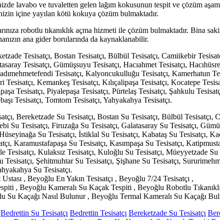
inizde lavabo ve tuvaletten gelen lağım kokusunun tespit ve çözüm aşa
inizin içine yayılan kötü kokuya çözüm bulmaktadır.
rınıza robotlu tıkanıklık açma hizmeti ile çözüm bulmaktadır. Bina sakin
nanızın ana gider borularında da kaynaklanabilir.
etzade Tesisatçı, Bostan Tesisatçı, Bülbül Tesisatçı, Camiikebir Tesisat
tasaray Tesisatçı, Gümüşsuyu Tesisatçı, Hacıahmet Tesisatçı, Hacıhüsre
ı, Kadımehmetefendi Tesisatçı, Kalyoncukulluğu Tesisatçı, Kamerhatun T
ri Tesisatçı, Kemankeş Tesisatçı, Kılıçalipaşa Tesisatçı, Kocatepe Tesisa
aşa Tesisatçı, Piyalepaşa Tesisatçı, Pürtelaş Tesisatçı, Şahkulu Tesisat
pebaşı Tesisatçı, Tomtom Tesisatçı, Yahyakahya Tesisatçı.
satçı, Bereketzade Su Tesisatçı, Bostan Su Tesisatçı, Bülbül Tesisatçı,
ebi Su Tesisatçı, Firuzağa Su Tesisatçı, Galatasaray Su Tesisatçı, Gümü
Hüseyinağa Su Tesisatçı, İstiklal Su Tesisatçı, Kabataş Su Tesisatçı, 
tçı, Karamustafapaşa Su Tesisatçı, Kasımpaşa Su Tesisatçı, Katipmusta
ale Tesisatçı, Kulaksız Tesisatçı, Kuloğlu Su Tesisatçı, Müeyyetzade Su
Su Tesisatçı, Şehitmuhtar Su Tesisatçı, Şişhane Su Tesisatçı, Sururimehm
Yahyakahya Su Tesisatçı.
 Ustası , Beyoğlu En Yakın Tesisatçı , Beyoğlu 7/24 Tesisatçı ,
espiti , Beyoğlu Kameralı Su Kaçak Tespiti , Beyoğlu Robotlu Tıkanıkl
lu Su Kaçağı Nasıl Bulunur , Beyoğlu Termal Kameralı Su Kaçağı Bul
Bedrettin Su Tesisatçı
Bedrettin Tesisatçı
Bereketzade Su Tesisatçı
Ber