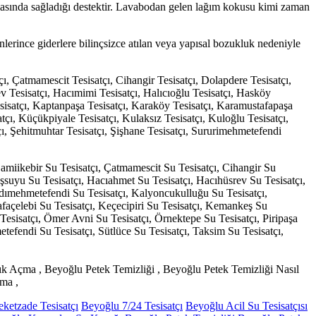
masında sağladığı destektir. Lavabodan gelen lağım kokusu kimi zaman
lerince giderlere bilinçsizce atılan veya yapısal bozukluk nedeniyle
çı, Çatmamescit Tesisatçı, Cihangir Tesisatçı, Dolapdere Tesisatçı,
v Tesisatçı, Hacımimi Tesisatçı, Halıcıoğlu Tesisatçı, Hasköy
esisatçı, Kaptanpaşa Tesisatçı, Karaköy Tesisatçı, Karamustafapaşa
tçı, Küçükpiyale Tesisatçı, Kulaksız Tesisatçı, Kuloğlu Tesisatçı,
çı, Şehitmuhtar Tesisatçı, Şişhane Tesisatçı, Sururimehmetefendi
 Camiikebir Su Tesisatçı, Çatmamescit Su Tesisatçı, Cihangir Su
şsuyu Su Tesisatçı, Hacıahmet Su Tesisatçı, Hacıhüsrev Su Tesisatçı,
Kadımehmetefendi Su Tesisatçı, Kalyoncukulluğu Su Tesisatçı,
façelebi Su Tesisatçı, Keçecipiri Su Tesisatçı, Kemankeş Su
 Tesisatçı, Ömer Avni Su Tesisatçı, Örnektepe Su Tesisatçı, Piripaşa
etefendi Su Tesisatçı, Sütlüce Su Tesisatçı, Taksim Su Tesisatçı,
ık Açma , Beyoğlu Petek Temizliği , Beyoğlu Petek Temizliği Nasıl
ma ,
eketzade Tesisatçı
Beyoğlu 7/24 Tesisatçı
Beyoğlu Acil Su Tesisatçısı