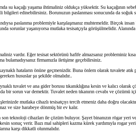
rumda su kaçağı yaşama ihtimaliniz oldukça yüksektir. Su kaçağının sebe
i bilgileri edinebilirsiniz. Borunuzun paslanması sonucunda da soğuk su 
şandıysa paslanma problemiyle karşılaşmanız muhtemeldir. Birçok insa
unda sorunlar yaşanıyorsa mutlaka tesisatçıyla görüşülmelidir. Alanınd
aliniz vardır. Eğer tesisat sektörünü hafife almazsanız probleminiz kısa
rma bulamadıysanız firmamızla iletişime geçebilirsiniz.
kaynaklı hataların önüne geçmenizdir. Buna önlem olarak tuvalete atık p
gereken hususlar şu şekilde olmalıdır..
klı tuvalet ve ana gider borusu tıkanıklığına kesin ve kalıcı olarak çö
 bir sorun var demektir. Tuvalet neden tıkanırın cevabı ve çözümü için 
işlerinizde mutlaka cihazlı tesisatçıyı tercih etmeniz daha doğru olacaktı
amaz ve size harabeye dönmüş bir ev kalır.
on teknoloji cihazları ile çözüm buluyor. Şayet binanızın rögar yeri ve
 kesin sonuç verir. Bazı mal sahipleri kazma kürek yardımıyla rogar yeri
arına karşı dikkatli olunmalıdır.