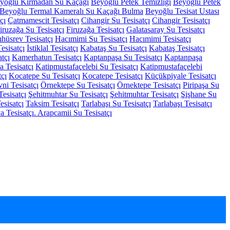
yoğlu Kırmadan Su Kaçağı
Beyoğlu Petek Temizliği
Beyoğlu Petek
Beyoğlu Termal Kameralı Su Kaçağı Bulma
Beyoğlu Tesisat Ustası
çı
Çatmamescit Tesisatçı
Cihangir Su Tesisatçı
Cihangir Tesisatçı
iruzağa Su Tesisatçı
Firuzağa Tesisatçı
Galatasaray Su Tesisatçı
hüsrev Tesisatçı
Hacımimi Su Tesisatçı
Hacımimi Tesisatçı
Tesisatçı
İstiklal Tesisatçı
Kabataş Su Tesisatçı
Kabataş Tesisatçı
tçı
Kamerhatun Tesisatçı
Kaptanpaşa Su Tesisatçı
Kaptanpaşa
 Tesisatçı
Katipmustafaçelebi Su Tesisatçı
Katipmustafaçelebi
tçı
Kocatepe Su Tesisatçı
Kocatepe Tesisatçı
Küçükpiyale Tesisatçı
ni Tesisatçı
Örnektepe Su Tesisatçı
Örnektepe Tesisatçı
Piripaşa Su
esisatçı
Şehitmuhtar Su Tesisatçı
Şehitmuhtar Tesisatçı
Şişhane Su
sisatçı
Taksim Tesisatçı
Tarlabaşı Su Tesisatçı
Tarlabaşı Tesisatçı
 Tesisatçı. Arapcamii Su Tesisatçı