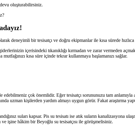
devu oluşturabilirsiniz.
uz?
radayız!
arak deneyimli bir tesisatçı ve doğru ekipmanlar ile kısa sürede hızlıca
giderlerinizin içerisindeki tıkanıklığı kırmadan ve zarar vermeden açmak
mutfağınızı kısa süre içinde tekrar kullanmaya başlamanızı sağlar.
de edebilmeniz çok önemlidir. Eğer tesisatçı sorununuzu tam anlamıyla a
nında uzman kişilerden yardım almayı uygun görür. Fakat araştırma yaptığ
ığınız suları kapsar. Pis su tesisatı ise atık suların kanalizasyona ulaş
 ve işine hâkim bir Beyoğlu su tesisatçısı ile görüşmelisiniz.