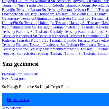
Beyoğlu Çukurcuma Mahallesi Su Tesisatçısı
Beyoğlu En Yakın Tesis
Temizliği Nasıl Yapılır
Beyoğlu Robotlu Tıkanıklık Açma
Beyoğlu S
Beyoğlu Tesisatcı
Bostan Su Tesisatçı
Bostan Tesisatçı
Bülbül Tesisat
Dolapdere Su Tesisatçı
Dolapdere Tesisatçı
Emekyemez Su Tesisatçı
Galatasaray Tesisatçı
Gümüşsuyu su tesisatçı
Gümüşsuyu Tesisatçı
Ha
Halıcıoğlu Su Tesisatçı
Halıcıoğlu Tesisatçı
Hasköy Su Tesisatçı
Hask
Kadımehmetefendi Su Tesisatçı
Kadımehmetefendi Tesisatçı
Kalyoncu
Tesisatçı
Karaköy Su Tesisatçı
Karaköy Tesisatçı
Karamustafapaşa Su 
Tesisatçı
Keçecipiri Su Tesisatçı
Keçecipiri Tesisatçı
Kemankeş Su Tes
Kulaksız Tesisatçı
Kuloğlu Su Tesisatçı
Kuloğlu Tesisatçı
Müeyyetzad
Tesisatçı
Piripaşa Tesisatçı
Piyalepaşa Su Tesisatçı
Piyalepaşa Tesisatç
Tesisatçı
Şişhane Tesisatçı
Sururimehmetefendi Su Tesisatçı
Sururimeh
Tepebaşı Su Tesisatçı
Tepebaşı Tesisatçı
Tomtom Su Tesisatçı
Tomtom
Yazı gezinmesi
Previous
Previous post:
Next
Next post:
Su Kaçağı Bulma ve Su Kaçak Tespit Etme
Hemen Ara