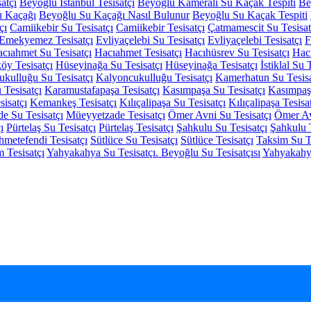
atçı
Beyoğlu Istanbul Tesisatçı
Beyoğlu Kameralı Su Kaçak Tespiti
Be
u Kaçağı
Beyoğlu Su Kaçağı Nasıl Bulunur
Beyoğlu Su Kaçak Tespiti
çı
Camiikebir Su Tesisatçı
Camiikebir Tesisatçı
Çatmamescit Su Tesisat
Emekyemez Tesisatçı
Evliyaçelebi Su Tesisatçı
Evliyaçelebi Tesisatçı
F
cıahmet Su Tesisatçı
Hacıahmet Tesisatçı
Hacıhüsrev Su Tesisatçı
Hacı
öy Tesisatçı
Hüseyinağa Su Tesisatçı
Hüseyinağa Tesisatçı
İstiklal Su 
kulluğu Su Tesisatçı
Kalyoncukulluğu Tesisatçı
Kamerhatun Su Tesisa
Tesisatçı
Karamustafapaşa Tesisatçı
Kasımpaşa Su Tesisatçı
Kasımpaşa
isatçı
Kemankeş Tesisatçı
Kılıçalipaşa Su Tesisatçı
Kılıçalipaşa Tesisa
e Su Tesisatçı
Müeyyetzade Tesisatçı
Ömer Avni Su Tesisatçı
Ömer Av
ı
Pürtelaş Su Tesisatçı
Pürtelaş Tesisatçı
Şahkulu Su Tesisatçı
Şahkulu T
metefendi Tesisatçı
Sütlüce Su Tesisatçı
Sütlüce Tesisatçı
Taksim Su Te
 Tesisatçı
Yahyakahya Su Tesisatçı. Beyoğlu Su Tesisatçısı
Yahyakahya