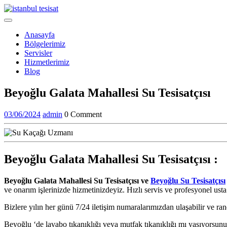
Skip
to
Open
content
Menu
Anasayfa
Bölgelerimiz
Servisler
Hizmetlerimiz
Blog
Close
Beyoğlu Galata Mahallesi Su Tesisatçısı
Menu
03/06/2024
admin
03/06/2024
admin
0 Comment
Beyoğlu Galata Mahallesi Su Tesisatçısı :
Beyoğlu Galata Mahallesi Su Tesisatçısı ve
Beyoğlu Su Tesisatçısı
ve onarım işlerinizde hizmetinizdeyiz. Hızlı servis ve profesyonel usta 
Bizlere yılın her günü 7/24 iletişim numaralarımızdan ulaşabilir ve ran
Beyoğlu ‘de lavabo tıkanıklığı veya mutfak tıkanıklığı mı yaşıyorsun