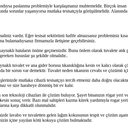
şandıysa paslanma problemiyle karşılaşmanız muhtemeldir. Birçok insa
unda sorunlar yaşanıyorsa mutlaka tesisatçıyla görüşülmelidir. Alanınd
aliniz vardır. Eğer tesisat sektörünü hafife almazsanız probleminiz kısa
rma bulamadıysanız firmamızla iletişime geçebilirsiniz.
kaynaklı hataların önüne geçmenizdir. Buna önlem olarak tuvalete atık p
gereken hususlar şu şekilde olmalıdır..
klı tuvalet ve ana gider borusu tıkanıklığına kesin ve kalıcı olarak çö
 bir sorun var demektir. Tuvalet neden tıkanırın cevabı ve çözümü için 
işlerinizde mutlaka cihazlı tesisatçıyı tercih etmeniz daha doğru olacaktı
amaz ve size harabeye dönmüş bir ev kalır.
on teknoloji cihazları ile çözüm buluyor. Şayet binanızın rögar yeri ve
 kesin sonuç verir. Bazı mal sahipleri kazma kürek yardımıyla rogar yeri
arına karşı dikkatli olunmalıdır.
inizde lavabo ve tuvaletten gelen lağım kokusunun tespit ve çözüm aşa
inizin içine yayılan kötü kokuya çözüm bulmaktadır.