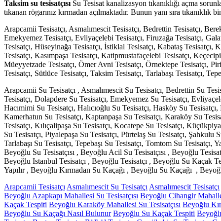
Taksim su tesisatçısı
Su Tesisat kanalizasyon tıkanıklığı açma sorunla
tıkanan rögarınız kırmadan açılmaktadır. Bunun yanı sıra tıkanıklık bi
Arapcamii Tesisatçı, Asmalımescit Tesisatçı, Bedrettin Tesisatçı, Berek
Emekyemez Tesisatçı, Evliyaçelebi Tesisatçı, Firuzağa Tesisatçı, Gala
Tesisatçı, Hüseyinağa Tesisatçı, İstiklal Tesisatçı, Kabataş Tesisatç
Tesisatçı, Kasımpaşa Tesisatçı, Katipmustafaçelebi Tesisatçı, Keçecipi
Müeyyetzade Tesisatçı, Ömer Avni Tesisatçı, Örnektepe Tesisatçı, Pirip
Tesisatçı, Sütlüce Tesisatçı, Taksim Tesisatçı, Tarlabaşı Tesisatçı, Te
Arapcamii Su Tesisatçı , Asmalımescit Su Tesisatçı, Bedrettin Su Tesi
Tesisatçı, Dolapdere Su Tesisatçı, Emekyemez Su Tesisatçı, Evliyaçel
Hacımimi Su Tesisatçı, Halıcıoğlu Su Tesisatçı, Hasköy Su Tesisatçı, 
Kamerhatun Su Tesisatçı, Kaptanpaşa Su Tesisatçı, Karaköy Su Tesisa
Tesisatçı, Kılıçalipaşa Su Tesisatçı, Kocatepe Su Tesisatçı, Küçükpiy
Su Tesisatçı, Piyalepaşa Su Tesisatçı, Pürtelaş Su Tesisatçı, Şahkulu 
Tarlabaşı Su Tesisatçı, Tepebaşı Su Tesisatçı, Tomtom Su Tesisatçı, 
Beyoğlu Su Tesisatçısı , Beyoğlu Acil Su Tesisatçısı , Beyoğlu Tesisat
Beyoğlu Istanbul Tesisatçı , Beyoğlu Tesisatçı , Beyoğlu Su Kaçak T
Yapılır , Beyoğlu Kırmadan Su Kaçağı , Beyoğlu Su Kaçağı , Beyoğ
Arapcamii Tesisatçı
Asmalımescit Su Tesisatçı
Asmalımescit Tesisatçı
Beyoğlu Azapkapı Mahallesi Su Tesisatçısı
Beyoğlu Cihangir Mahalles
Kaçak Tespiti
Beyoğlu Karaköy Mahallesi Su Tesisatçısı
Beyoğlu Kı
Beyoğlu Su Kaçağı Nasıl Bulunur
Beyoğlu Su Kaçak Tespiti
Beyoğl