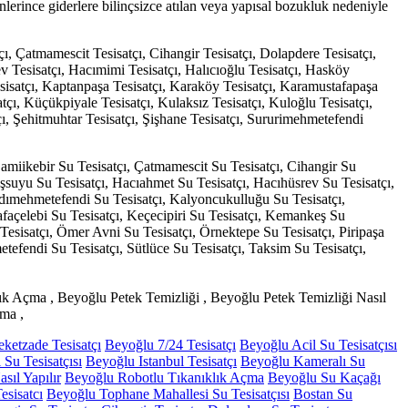
lerince giderlere bilinçsizce atılan veya yapısal bozukluk nedeniyle
çı, Çatmamescit Tesisatçı, Cihangir Tesisatçı, Dolapdere Tesisatçı,
v Tesisatçı, Hacımimi Tesisatçı, Halıcıoğlu Tesisatçı, Hasköy
esisatçı, Kaptanpaşa Tesisatçı, Karaköy Tesisatçı, Karamustafapaşa
tçı, Küçükpiyale Tesisatçı, Kulaksız Tesisatçı, Kuloğlu Tesisatçı,
çı, Şehitmuhtar Tesisatçı, Şişhane Tesisatçı, Sururimehmetefendi
 Camiikebir Su Tesisatçı, Çatmamescit Su Tesisatçı, Cihangir Su
şsuyu Su Tesisatçı, Hacıahmet Su Tesisatçı, Hacıhüsrev Su Tesisatçı,
Kadımehmetefendi Su Tesisatçı, Kalyoncukulluğu Su Tesisatçı,
façelebi Su Tesisatçı, Keçecipiri Su Tesisatçı, Kemankeş Su
 Tesisatçı, Ömer Avni Su Tesisatçı, Örnektepe Su Tesisatçı, Piripaşa
etefendi Su Tesisatçı, Sütlüce Su Tesisatçı, Taksim Su Tesisatçı,
ık Açma , Beyoğlu Petek Temizliği , Beyoğlu Petek Temizliği Nasıl
ma ,
eketzade Tesisatçı
Beyoğlu 7/24 Tesisatçı
Beyoğlu Acil Su Tesisatçısı
Su Tesisatçısı
Beyoğlu Istanbul Tesisatçı
Beyoğlu Kameralı Su
sıl Yapılır
Beyoğlu Robotlu Tıkanıklık Açma
Beyoğlu Su Kaçağı
esisatcı
Beyoğlu Tophane Mahallesi Su Tesisatçısı
Bostan Su