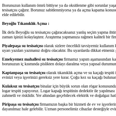
Borunuzun kullanım ömrü bittiyse ya da oksitlenme gibi sorunlar ya
tesisatçısı çağırır. Borunuz sabitlenmiyorsa ya da açma kapama konus
elde edilebilir.
Beyoğlu Tıkanıklık Açma :
İlk defa Beyoğlu su tesisatçısı çağıracaksanız yanlış seçim yapma ihtim
zaman işinizi kolaylaştırır. Araştırma yapmanıza rağmen kaliteli bir fi
Piyalepaşa su tesisatçısı
olarak sizlere öncelikli tavsiyemiz kullanım 
uyarı yazıları yazmanız doğru olacaktır. Bu uyarılarda dikkat etmeniz 
Emekyemez mahallesi su tesisatçısı
firmamız yapım aşamasından kayna
borunuzun iç kısmında pislikten dolayı daralma veya yapısal durumunda
Kaptanpaşa su tesisatçısı
olarak tıkanıklık açma ve su kaçağı tespiti 
evinizi veya işyerinizi gereksiz yere kırar. Çoğu kez su kaçağı bulun
Kulaksız su tesisatçısı
binalar için büyük sorun olan rögar konusunda s
logar tespiti yapıyoruz. Logar kapağı tespitinin dedektör ile yapılması
zahmetli ve risklidir. Yer altından geçebilecek elektrik ve doğalgaz hatl
Piripaşa su tesisatçısı
firmamızın başka bir hizmeti de ev ve işyerler
dayanılmaz hale gelebilir. Uzman personelimiz cihazlar desteğiyle ev