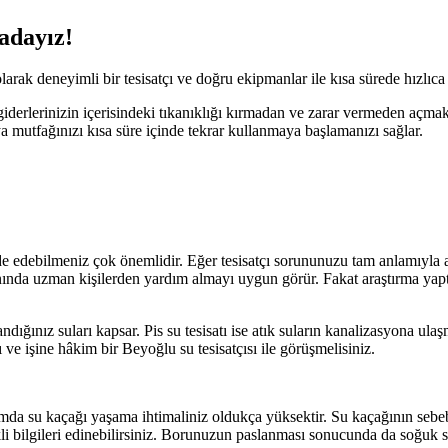
radayız!
arak deneyimli bir tesisatçı ve doğru ekipmanlar ile kısa sürede hızlıca
giderlerinizin içerisindeki tıkanıklığı kırmadan ve zarar vermeden açmak
mutfağınızı kısa süre içinde tekrar kullanmaya başlamanızı sağlar.
de edebilmeniz çok önemlidir. Eğer tesisatçı sorununuzu tam anlamıyla a
nında uzman kişilerden yardım almayı uygun görür. Fakat araştırma yaptığ
ığınız suları kapsar. Pis su tesisatı ise atık suların kanalizasyona ulaş
 ve işine hâkim bir Beyoğlu su tesisatçısı ile görüşmelisiniz.
rumda su kaçağı yaşama ihtimaliniz oldukça yüksektir. Su kaçağının sebe
i bilgileri edinebilirsiniz. Borunuzun paslanması sonucunda da soğuk su 