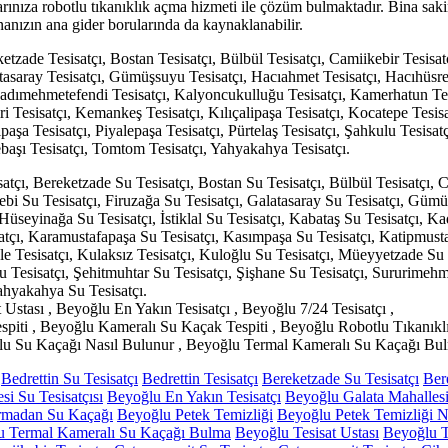
rınıza robotlu tıkanıklık açma hizmeti ile çözüm bulmaktadır. Bina sakin
nanızın ana gider borularında da kaynaklanabilir.
etzade Tesisatçı, Bostan Tesisatçı, Bülbül Tesisatçı, Camiikebir Tesisat
tasaray Tesisatçı, Gümüşsuyu Tesisatçı, Hacıahmet Tesisatçı, Hacıhüsre
ı, Kadımehmetefendi Tesisatçı, Kalyoncukulluğu Tesisatçı, Kamerhatun T
ri Tesisatçı, Kemankeş Tesisatçı, Kılıçalipaşa Tesisatçı, Kocatepe Tesisa
aşa Tesisatçı, Piyalepaşa Tesisatçı, Pürtelaş Tesisatçı, Şahkulu Tesisat
pebaşı Tesisatçı, Tomtom Tesisatçı, Yahyakahya Tesisatçı.
satçı, Bereketzade Su Tesisatçı, Bostan Su Tesisatçı, Bülbül Tesisatçı,
ebi Su Tesisatçı, Firuzağa Su Tesisatçı, Galatasaray Su Tesisatçı, Gümü
Hüseyinağa Su Tesisatçı, İstiklal Su Tesisatçı, Kabataş Su Tesisatçı, 
tçı, Karamustafapaşa Su Tesisatçı, Kasımpaşa Su Tesisatçı, Katipmusta
ale Tesisatçı, Kulaksız Tesisatçı, Kuloğlu Su Tesisatçı, Müeyyetzade Su
Su Tesisatçı, Şehitmuhtar Su Tesisatçı, Şişhane Su Tesisatçı, Sururimehm
Yahyakahya Su Tesisatçı.
 Ustası , Beyoğlu En Yakın Tesisatçı , Beyoğlu 7/24 Tesisatçı ,
espiti , Beyoğlu Kameralı Su Kaçak Tespiti , Beyoğlu Robotlu Tıkanıkl
lu Su Kaçağı Nasıl Bulunur , Beyoğlu Termal Kameralı Su Kaçağı Bul
Bedrettin Su Tesisatçı
Bedrettin Tesisatçı
Bereketzade Su Tesisatçı
Ber
i Su Tesisatçısı
Beyoğlu En Yakın Tesisatçı
Beyoğlu Galata Mahallesi 
rmadan Su Kaçağı
Beyoğlu Petek Temizliği
Beyoğlu Petek Temizliği Na
u Termal Kameralı Su Kaçağı Bulma
Beyoğlu Tesisat Ustası
Beyoğlu T