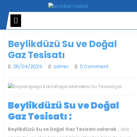
Skip
to
content
Open
Menu
Beylikdüzü Su ve Doğal
Gaz Tesisatı
28/04/2024
admin
28/04/2024
admin
0 Comment
Beylikdüzü Su ve Doğal
Gaz Tesisatı :
Beylikdüzü Su ve Doğal Gaz Tesisatı oalarak
, Site