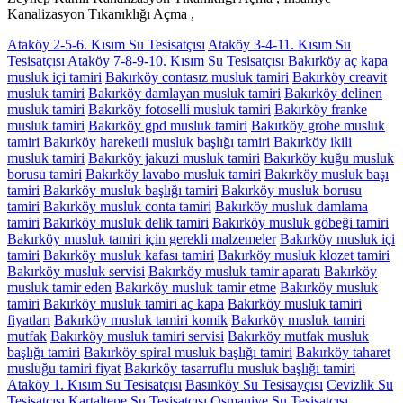
Kanalizasyon Tıkanıklığı Açma ,
Ataköy 2-5-6. Kısım Su Tesisatçısı
Ataköy 3-4-11. Kısım Su
Tesisatçısı
Ataköy 7-8-9-10. Kısım Su Tesisatçısı
Bakırköy aç kapa
musluk içi tamiri
Bakırköy contasız musluk tamiri
Bakırköy creavit
musluk tamiri
Bakırköy damlayan musluk tamiri
Bakırköy delinen
musluk tamiri
Bakırköy fotoselli musluk tamiri
Bakırköy franke
musluk tamiri
Bakırköy gpd musluk tamiri
Bakırköy grohe musluk
tamiri
Bakırköy hareketli musluk başlığı tamiri
Bakırköy ikili
musluk tamiri
Bakırköy jakuzi musluk tamiri
Bakırköy kuğu musluk
borusu tamiri
Bakırköy lavabo musluk tamiri
Bakırköy musluk başı
tamiri
Bakırköy musluk başlığı tamiri
Bakırköy musluk borusu
tamiri
Bakırköy musluk conta tamiri
Bakırköy musluk damlama
tamiri
Bakırköy musluk delik tamiri
Bakırköy musluk göbeği tamiri
Bakırköy musluk tamiri için gerekli malzemeler
Bakırköy musluk içi
tamiri
Bakırköy musluk kafası tamiri
Bakırköy musluk klozet tamiri
Bakırköy musluk servisi
Bakırköy musluk tamir aparatı
Bakırköy
musluk tamir eden
Bakırköy musluk tamir etme
Bakırköy musluk
tamiri
Bakırköy musluk tamiri aç kapa
Bakırköy musluk tamiri
fiyatları
Bakırköy musluk tamiri komik
Bakırköy musluk tamiri
mutfak
Bakırköy musluk tamiri servisi
Bakırköy mutfak musluk
başlığı tamiri
Bakırköy spiral musluk başlığı tamiri
Bakırköy taharet
musluğu tamiri fiyat
Bakırköy tasarruflu musluk başlığı tamiri
Ataköy 1. Kısım Su Tesisatçısı
Basınköy Su Tesisayçısı
Cevizlik Su
Tesisatçısı
Kartaltepe Su Tesisatçısı
Osmaniye Su Tesisatçısı