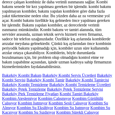
derece çalışan kombiniz ile daha verimli ısınmasını sağlar. Kombi
bakımı senede bir kez yapılması gereken bir işlemdir. kombi bakımı
yapılmayan kombiler, bakımı yapılan kombilere göre daha fazla
yakıt tüketmesine neden olur. Bu yüzden daha az ısı vermesine yol
açar. Kombi bakımı özellikle kış gelmeden önce yapılması gereken
bir işlemdir. Bakımı yapılan kombiler, az derecelerde verimli
ısınmanız mümkündür. Kombi bakımı ve tamiri alanında, tüm
servisler arasında, uzman teknik servis hizmeti veren firmamız,
sadece bir telefon uzağınızdadır. Özellikle kış aylarında kombilerde
arızalar meydana gelmektedir. Çünkü kış aylarından önce kombinin
periyodik bakımı yapılmadığı için, kombiler uzun süre kullanımda
arzılar ortaya çıkarabiliyor. Kombilerin, böyle durumlarda
bozulmaması için, bir problem olup olmadığını kontrol etme ve
bakım yapabilme açısından, işinde uzman kadroya sahip firmamızın
hizmetlerimizden faydalanabilirsiniz.
Bakırköy Kombi Bakım
Bakırköy Kombi Servis Ücretleri
Bakırköy
Kombi Servisi
Bakırköy Kombi Tamir
Bakırköy Kombi Tamircisi
Bakırköy Kombi Temizleme
Bakırköy Kombi Temizleme Ücretleri
Bakırköy Petek Temizleme
Bakırköy Petek Temizleme Servisi
Bakırköy Ptek Temizleme Fiyatları
Kombi Tamiri Bakırköy
Kombim Ateşlemiyor
Kombim Çalışmıyor
Kombim Gürültülü
Çalışıyor
Kombim Isıtmıyor
Kombim Sesli Çalışıyor
Kombim Su
Almıyor
Kombim Su Eksiltiyor
Kombim Su Isıtmıyor
Kombim Su
Kaçırıyor
Kombim Su Sızdırıyor
Kombim Sürekli Çalışıyor