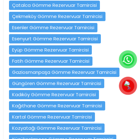
Çatalca Gömme Rezervuar Tamircisi
Çekmeköy Gömme Rezervuar Tamircisi
Esenler Gömme Rezervuar Tamircisi
Esenyurt Gömme Rezervuar Tamircisi
Eyüp Gömme Rezervuar Tamircisi
Fatih Gömme Rezervuar Tamircisi
Gaziosmanpaşa Gömme Rezervuar Tamircisi
Güngören Gömme Rezervuar Tamircisi
Kadıköy Gömme Rezervuar Tamircisi
Kağıthane Gömme Rezervuar Tamircisi
Kartal Gömme Rezervuar Tamircisi
Kozyatağı Gömme Rezervuar Tamircisi