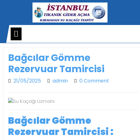
Skip
to
content
Open
Menu
Bağcılar Gömme
Rezervuar Tamircisi
21/05/2025
admin
21/05/2025
admin
0 Comment
Bağcılar Gömme
Rezervuar Tamircisi :