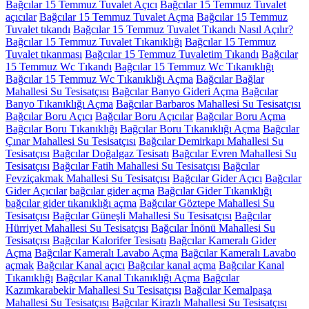
Bağcılar 15 Temmuz Tuvalet Açıcı
Bağcılar 15 Temmuz Tuvalet
açıcılar
Bağcılar 15 Temmuz Tuvalet Açma
Bağcılar 15 Temmuz
Tuvalet tıkandı
Bağcılar 15 Temmuz Tuvalet Tıkandı Nasıl Açılır?
Bağcılar 15 Temmuz Tuvalet Tıkanıklığı
Bağcılar 15 Temmuz
Tuvalet tıkanması
Bağcılar 15 Temmuz Tuvaletim Tıkandı
Bağcılar
15 Temmuz Wc Tıkandı
Bağcılar 15 Temmuz Wc Tıkanıklığı
Bağcılar 15 Temmuz Wc Tıkanıklığı Açma
Bağcılar Bağlar
Mahallesi Su Tesisatçısı
Bağcılar Banyo Gideri Açma
Bağcılar
Banyo Tıkanıklığı Açma
Bağcılar Barbaros Mahallesi Su Tesisatçısı
Bağcılar Boru Açıcı
Bağcılar Boru Açıcılar
Bağcılar Boru Açma
Bağcılar Boru Tıkanıklığı
Bağcılar Boru Tıkanıklığı Açma
Bağcılar
Çınar Mahallesi Su Tesisatçısı
Bağcılar Demirkapı Mahallesi Su
Tesisatçısı
Bağcılar Doğalgaz Tesisatı
Bağcılar Evren Mahallesi Su
Tesisatçısı
Bağcılar Fatih Mahallesi Su Tesisatçısı
Bağcılar
Fevziçakmak Mahallesi Su Tesisatçısı
Bağcılar Gider Açıcı
Bağcılar
Gider Açıcılar
bağcılar gider açma
Bağcılar Gider Tıkanıklığı
bağcılar gider tıkanıklığı açma
Bağcılar Göztepe Mahallesi Su
Tesisatçısı
Bağcılar Güneşli Mahallesi Su Tesisatçısı
Bağcılar
Hürriyet Mahallesi Su Tesisatçısı
Bağcılar İnönü Mahallesi Su
Tesisatçısı
Bağcılar Kalorifer Tesisatı
Bağcılar Kameralı Gider
Açma
Bağcılar Kameralı Lavabo Açma
Bağcılar Kameralı Lavabo
açmak
Bağcılar Kanal açıcı
Bağcılar kanal açma
Bağcılar Kanal
Tıkanıklığı
Bağcılar Kanal Tıkanıklığı Açma
Bağcılar
Kazımkarabekir Mahallesi Su Tesisatçısı
Bağcılar Kemalpaşa
Mahallesi Su Tesisatçısı
Bağcılar Kirazlı Mahallesi Su Tesisatçısı