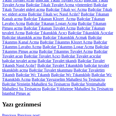
Tıkalı Tuvalet Açan
Bağcılar Tıkalı Tuvalet Açıcı
Bağcılar Tıkalı
Tuvalet Açma
Bağcılar Tıkalı Tuvalet Açma yöntemleri
Bağcılar
Tıkalı Tuvalet gideri açma
Bağcılar Tıkalı wc Açma
Bağcılar Tıkalı
wc gideri açma
Bağcılar Tıkalı wc Nasıl Açılır?
Bağcılar Tıkanan
Kanalı açma
Bağcılar Tıkanan Klozet Açma
Bağcılar Tıkanan
Lavabo Açma
Bağcılar Tıkanan Logarı Açma
Bağcılar Tıkanan
Pimaşı açma
Bağcılar Tıkanan Tuvalet Açma
Bağcılar Tıkanan
tuvaleti Açma
Bağcılar Tıkanıklık Açıcı
Bağcılar Tıkanıklık Açıcılar
Bağcılar tıkanıklık açma
Bağcılar Tıkanıklık Açmak
Bağcılar
Tıkanmış Kanal Açma
Bağcılar Tıkanmış Klozet Açma
Bağcılar
Tıkanmış Lavabo Açma
Bağcılar Tıkanmış Logar Açma
Bağcılar
Tıkanmış Pimaş açma
Bağcılar Tıkanmış Tuvalet Açma
Bağcılar
Tuvalet açan
Bağcılar Tuvalet Açıcı
Bağcılar Tuvalet açıcılar
bağcılar tuvalet açma
Bağcılar Tuvalet tıkandı
Bağcılar Tuvalet
Tıkandı Nasıl Açılır?
Bağcılar Tuvalet Tıkanıklığı
bağcılar tuvalet
tıkanıklığı açma
Bağcılar Tuvalet tıkanması
Bağcılar Tuvaletim
Tıkandı
Bağcılar Wc Tıkandı
Bağcılar Wc Tıkanıklığı
Bağcılar Wc
Tıkanıklığı Açma
Bağcılar Yavuzselim Mahallesi Su Tesisatçısı
Bağcılar Yenigün Mahallesi Su Tesisatçısı
Bağcılar Yenimahalle
Mahallesi Su Tesisatçısı
Bağcılar Yıldıztepe Mahallesi Su Tesisatçısı
İstanbul Pimaş aç
Yazı gezinmesi
Previous
Previous post: