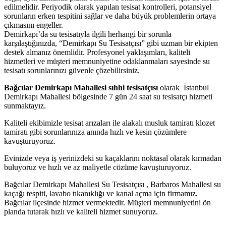
edilmelidir. Periyodik olarak yapılan tesisat kontrolleri, potansiyel
sorunların erken tespitini sağlar ve daha büyük problemlerin ortaya
çıkmasını engeller.
Demirkapı’da su tesisatıyla ilgili herhangi bir sorunla
karşılaştığınızda, “Demirkapı Su Tesisatçısı” gibi uzman bir ekipten
destek almanız önemlidir. Profesyonel yaklaşımları, kaliteli
hizmetleri ve müşteri memnuniyetine odaklanmaları sayesinde su
tesisatı sorunlarınızı güvenle çözebilirsiniz.
Bağcılar Demirkapı Mahallesi sıhhi tesisatçısı
olarak İstanbul
Demirkapı Mahallesi bölgesinde 7 gün 24 saat su tesisatçı hizmeti
sunmaktayız.
Kaliteli ekibimizle tesisat arızaları ile alakalı musluk tamiratı klozet
tamiratı gibi sorunlarınıza anında hızlı ve kesin çözümlere
kavuşturuyoruz.
Evinizde veya iş yerinizdeki su kaçaklarını noktasal olarak kırmadan
buluyoruz ve hızlı ve az maliyetle cözüme kavuşturuyoruz.
Bağcılar Demirkapı Mahallesi Su Tesisatçısı , Barbaros Mahallesi su
kaçağı tespiti, lavabo tıkanıklığı ve kanal açma için firmamız,
Bağcılar ilçesinde hizmet vermektedir. Müşteri memnuniyetini ön
planda tutarak hızlı ve kaliteli hizmet sunuyoruz.