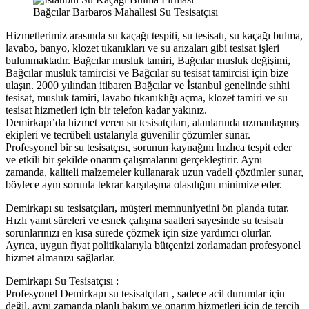
Bağcılar Barbaros Mahallesi Su Tesisatçısı
Hizmetlerimiz arasında su kaçağı tespiti, su tesisatı, su kaçağı bulma,
lavabo, banyo, klozet tıkanıkları ve su arızaları gibi tesisat işleri
bulunmaktadır. Bağcılar musluk tamiri, Bağcılar musluk değişimi,
Bağcılar musluk tamircisi ve Bağcılar su tesisat tamircisi için bize
ulaşın. 2000 yılından itibaren Bağcılar ve İstanbul genelinde sıhhi
tesisat, musluk tamiri, lavabo tıkanıklığı açma, klozet tamiri ve su
tesisat hizmetleri için bir telefon kadar yakınız.
Demirkapı’da hizmet veren su tesisatçıları, alanlarında uzmanlaşmış
ekipleri ve tecrübeli ustalarıyla güvenilir çözümler sunar.
Profesyonel bir su tesisatçısı, sorunun kaynağını hızlıca tespit eder
ve etkili bir şekilde onarım çalışmalarını gerçekleştirir. Aynı
zamanda, kaliteli malzemeler kullanarak uzun vadeli çözümler sunar,
böylece aynı sorunla tekrar karşılaşma olasılığını minimize eder.
Demirkapı su tesisatçıları, müşteri memnuniyetini ön planda tutar.
Hızlı yanıt süreleri ve esnek çalışma saatleri sayesinde su tesisatı
sorunlarınızı en kısa sürede çözmek için size yardımcı olurlar.
Ayrıca, uygun fiyat politikalarıyla bütçenizi zorlamadan profesyonel
hizmet almanızı sağlarlar.
Demirkapı Su Tesisatçısı :
Profesyonel Demirkapı su tesisatçıları , sadece acil durumlar için
değil, aynı zamanda planlı bakım ve onarım hizmetleri için de tercih