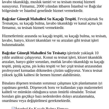
lavabo tıkanıklığı, musluk tamiri ve su tesisatı montaj hizmeti
sunuyoruz. Firmamız, 2000 yılından itibaren İstanbul ve Bağcılar
bölgesinde ve İstanbul genelinde hizmet vermektedir.
Bağcılar Güneşli Mahallesi Su Kaçağı Tespiti
, Fevziçakmak Su
Tesisatçısı, su kaçağı bulma, lavabo tıkanıklığı ve kanal açma için
firmamız, su tesisatı hizmeti vermektedir.
Hizmetlerimiz arasında su kaçağı tespiti, su kaçağı bulma, su tesisatı,
lavabo, banyo, klozet tıkanıkları ve su arızaları gibi tesisat işleri
bulunmaktadır.
Bağcılar Güneşli Mahallesi Su Tesisatçı
işlerinde yaklaşık 10
yıldır aralıksız çalışıyoruz. Konut su tesisat işleri, klozet tıkanıklık
arızaları, banyo gider sorunları, mutfak lavabo tıkanıklığı su kaçağı
tespiti, pimiş açma, pis koku tespiti ve her çeşit tesisat arızasından
profesyonel kırmadan dökmeden çözüm sağlıyoruz. Yoncu tesisat
yüksek işçilik kalitesi ile hemen hizmet alabilirsiniz.
Binalara döşenen tesisatın sorunsuz çalışması için planlamanın iyi
yapılması gerekli. Döşenecek boru ve kullanılan yapı malzemeleri
kaliteli ve mümkün olduğunca uzun ömürlü olmalıdır. Tesisat
boruları gün geçtikçe bazı nedenlerden dolayı arızalanmakta,
onarılması veya değiştirilmesi gerekmektedir.