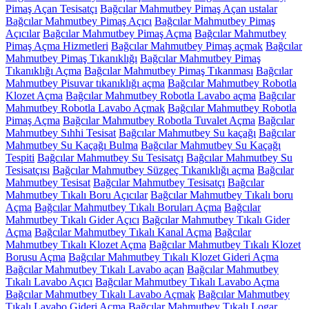
Pimaş Açan Tesisatçı
Bağcılar Mahmutbey Pimaş Açan ustalar
Bağcılar Mahmutbey Pimaş Açıcı
Bağcılar Mahmutbey Pimaş
Açıcılar
Bağcılar Mahmutbey Pimaş Açma
Bağcılar Mahmutbey
Pimaş Açma Hizmetleri
Bağcılar Mahmutbey Pimaş açmak
Bağcılar
Mahmutbey Pimaş Tıkanıklığı
Bağcılar Mahmutbey Pimaş
Tıkanıklığı Açma
Bağcılar Mahmutbey Pimaş Tıkanması
Bağcılar
Mahmutbey Pisuvar tıkanıklığı açma
Bağcılar Mahmutbey Robotla
Klozet Açma
Bağcılar Mahmutbey Robotla Lavabo açma
Bağcılar
Mahmutbey Robotla Lavabo Açmak
Bağcılar Mahmutbey Robotla
Pimaş Açma
Bağcılar Mahmutbey Robotla Tuvalet Açma
Bağcılar
Mahmutbey Sıhhi Tesisat
Bağcılar Mahmutbey Su kaçağı
Bağcılar
Mahmutbey Su Kaçağı Bulma
Bağcılar Mahmutbey Su Kaçağı
Tespiti
Bağcılar Mahmutbey Su Tesisatçı
Bağcılar Mahmutbey Su
Tesisatçısı
Bağcılar Mahmutbey Süzgeç Tıkanıklığı açma
Bağcılar
Mahmutbey Tesisat
Bağcılar Mahmutbey Tesisatçı
Bağcılar
Mahmutbey Tıkalı Boru Açıcılar
Bağcılar Mahmutbey Tıkalı boru
Açma
Bağcılar Mahmutbey Tıkalı Boruları Açma
Bağcılar
Mahmutbey Tıkalı Gider Açıcı
Bağcılar Mahmutbey Tıkalı Gider
Açma
Bağcılar Mahmutbey Tıkalı Kanal Açma
Bağcılar
Mahmutbey Tıkalı Klozet Açma
Bağcılar Mahmutbey Tıkalı Klozet
Borusu Açma
Bağcılar Mahmutbey Tıkalı Klozet Gideri Açma
Bağcılar Mahmutbey Tıkalı Lavabo açan
Bağcılar Mahmutbey
Tıkalı Lavabo Açıcı
Bağcılar Mahmutbey Tıkalı Lavabo Açma
Bağcılar Mahmutbey Tıkalı Lavabo Açmak
Bağcılar Mahmutbey
Tıkalı Lavabo Gideri Açma
Bağcılar Mahmutbey Tıkalı Logar