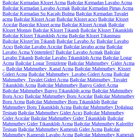
Bağcılar Kırmadan Klozet Açma
Bağcılar Kırmadan Lavabo Açma
Bağcılar Kırmadan Lavabo Açmak
Bağcılar Kırmadan Pimaş Açma
Bağcılar Kırmadan Su Kaçağı Bulma
Bağcılar Kırmadan Tuvalet
açma
Bağcılar Klozet Açan
Bağcılar Klozet açıcı
Bağcılar Klozet
Açıcılar
Bagcılar Klozet açma
Bağcılar Klozet Açmak
Bağcılar
Klozet Montajı
Bağcılar Klozet Tıkandı
Bağcılar Klozet Tıkanıklığı
Bağcılar Klozet Tıkanıklığı Açma
Bağcılar Klozet Tıkanması
Bağcılar Klozet’im Tıkandı
Bağcılar Lavabo Aç
Bağcılar Lavabo
Açıcı
Bağcılar Lavabo Açıcılar
Bağcılar lavabo açma
Bağcılar
Lavabo Açma Yöntemleri?
Bağcılar Lavabo Açmak
Bağcılar
Lavabo Tıkandı
Bağcılar Lavabo Tıkanıklığı Açma
Bağcılar Logar
Açma
Bağcılar Logar Temizleme
Bağcılar Mahmutbey Gider Açma
–
Bağcılar Mahmutbey Kanal Açma
Bağcılar Mahmutbey Klozet
Gideri Açma
Bağcılar Mahmutbey Lavabo Gideri Açma
Bağcılar
Mahmutbey Tuvalet Gideri Açma
Bağcılar Mahmutbey Tuvalet
Tıkanıklığı Açma
Bağcılar Mahmutbey Banyo Gideri Açma
Bağcılar Mahmutbey Banyo Tıkanıklığı açma
Bağcılar Mahmutbey
Boru Açıcı
Bağcılar Mahmutbey Boru Açıcılar
Bağcılar Mahmutbey
Boru Açma
Bağcılar Mahmutbey Boru Tıkanıklığı
Bağcılar
Mahmutbey Boru Tıkanıklığı Açma
Bağcılar Mahmutbey Doğalgaz
Tesisatı
Bağcılar Mahmutbey Gider Açıcı
Bağcılar Mahmutbey
Gider Açıcılar
Bağcılar Mahmutbey Gider Tıkanıklığı
Bağcılar
Mahmutbey Gider Tıkanıklığı Açma
Bağcılar Mahmutbey Kalorifer
Tesisatı
Bağcılar Mahmutbey Kameralı Gider Açma
Bağcılar
Mahmutbey Kameralı Lavabo Açma
Bağcılar Mahmutbey Kameralı