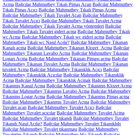
Açma
Bağcılar Mahmutbey Tıkalı Pimaş Açan
Bağcılar Mahmutbey
Tıkalı Pimaş Açıcı
Bağcılar Mahmutbey Tıkalı Pimaş Açma
Bağcılar Mahmutbey Tıkalı Tuvalet Açan
Bağcılar Mahmutbey
Tıkalı Tuvalet Açıcı
Bağcılar Mahmutbey Tıkalı Tuvalet Açma
Bağcılar Mahmutbey Tıkalı Tuvalet Açma yöntemleri
Bağcılar
Mahmutbey Tıkalı Tuvalet gideri açma
Bağcılar Mahmutbey Tıkalı
wc Açma
Bağcılar Mahmutbey Tıkalı wc gideri açma
Bağcılar
Mahmutbey Tıkalı wc Nasıl Açılır?
Bağcılar Mahmutbey Tıkanan
Kanalı açma
Bağcılar Mahmutbey Tıkanan Klozet Açma
Bağcılar
Mahmutbey Tıkanan Lavabo Açma
Bağcılar Mahmutbey Tıkanan
Logarı Açma
Bağcılar Mahmutbey Tıkanan Pimaşı açma
Bağcılar
Mahmutbey Tıkanan Tuvalet Açma
Bağcılar Mahmutbey Tıkanan
tuvaleti Açma
Bağcılar Mahmutbey Tıkanıklık Açıcı
Bağcılar
Mahmutbey Tıkanıklık Açıcılar
Bağcılar Mahmutbey Tıkanıklık
Açma
Bağcılar Mahmutbey Tıkanıklık Açmak
Bağcılar Mahmutbey
Tıkanmış Kanal Açma
Bağcılar Mahmutbey Tıkanmış Klozet Açma
Bağcılar Mahmutbey Tıkanmış Lavabo Açma
Bağcılar Mahmutbey
Tıkanmış Logar Açma
Bağcılar Mahmutbey Tıkanmış Pimaş açma
Bağcılar Mahmutbey Tıkanmış Tuvalet Açma
Bağcılar Mahmutbey
Tuvalet açan
Bağcılar Mahmutbey Tuvalet Açıcı
Bağcılar
Mahmutbey Tuvalet açıcılar
Bağcılar Mahmutbey Tuvalet Açma
Bağcılar Mahmutbey Tuvalet tıkandı
Bağcılar Mahmutbey Tuvalet
Tıkandı Nasıl Açılır?
Bağcılar Mahmutbey Tuvalet Tıkanıklığı
Bağcılar Mahmutbey Tuvalet tıkanması
Bağcılar Mahmutbey
Tuvaletim Tıkandı
Bağcılar Mahmutbey Wc Tıkandı
Bağcılar