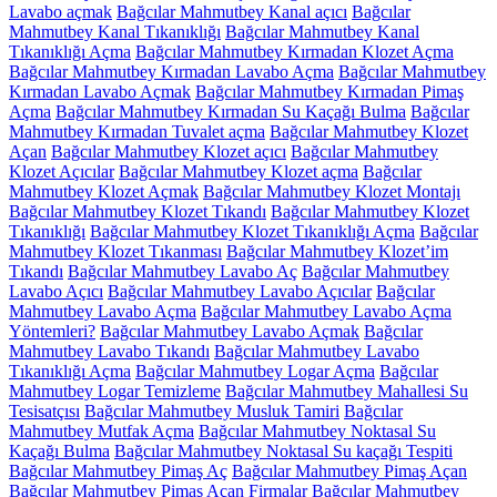
Lavabo açmak
Bağcılar Mahmutbey Kanal açıcı
Bağcılar
Mahmutbey Kanal Tıkanıklığı
Bağcılar Mahmutbey Kanal
Tıkanıklığı Açma
Bağcılar Mahmutbey Kırmadan Klozet Açma
Bağcılar Mahmutbey Kırmadan Lavabo Açma
Bağcılar Mahmutbey
Kırmadan Lavabo Açmak
Bağcılar Mahmutbey Kırmadan Pimaş
Açma
Bağcılar Mahmutbey Kırmadan Su Kaçağı Bulma
Bağcılar
Mahmutbey Kırmadan Tuvalet açma
Bağcılar Mahmutbey Klozet
Açan
Bağcılar Mahmutbey Klozet açıcı
Bağcılar Mahmutbey
Klozet Açıcılar
Bağcılar Mahmutbey Klozet açma
Bağcılar
Mahmutbey Klozet Açmak
Bağcılar Mahmutbey Klozet Montajı
Bağcılar Mahmutbey Klozet Tıkandı
Bağcılar Mahmutbey Klozet
Tıkanıklığı
Bağcılar Mahmutbey Klozet Tıkanıklığı Açma
Bağcılar
Mahmutbey Klozet Tıkanması
Bağcılar Mahmutbey Klozet’im
Tıkandı
Bağcılar Mahmutbey Lavabo Aç
Bağcılar Mahmutbey
Lavabo Açıcı
Bağcılar Mahmutbey Lavabo Açıcılar
Bağcılar
Mahmutbey Lavabo Açma
Bağcılar Mahmutbey Lavabo Açma
Yöntemleri?
Bağcılar Mahmutbey Lavabo Açmak
Bağcılar
Mahmutbey Lavabo Tıkandı
Bağcılar Mahmutbey Lavabo
Tıkanıklığı Açma
Bağcılar Mahmutbey Logar Açma
Bağcılar
Mahmutbey Logar Temizleme
Bağcılar Mahmutbey Mahallesi Su
Tesisatçısı
Bağcılar Mahmutbey Musluk Tamiri
Bağcılar
Mahmutbey Mutfak Açma
Bağcılar Mahmutbey Noktasal Su
Kaçağı Bulma
Bağcılar Mahmutbey Noktasal Su kaçağı Tespiti
Bağcılar Mahmutbey Pimaş Aç
Bağcılar Mahmutbey Pimaş Açan
Bağcılar Mahmutbey Pimaş Açan Firmalar
Bağcılar Mahmutbey