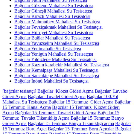
Bağcılar Fatih Mahallesi Su Tesisatçısı
Bağcılar Göztepe Mahallesi Su Tesisatçısı
Bağcılar Güneşli Mahallesi Su Tesisatçısı
Bağcılar Kirazlı Mahallesi Su Tesisatçısı
Bağcılar Mahmutbey Mahallesi Su Tesisatçısı
Bağcılar Fevziçakmak Mahallesi Su Tesisatçısı
Bağcılar Hürriyet Mahallesi Su Tesisatçısı
Bağcılar Bağlar Mahallesi Su Tesisatçısı
Bağcılar Yavuzselim Mahallesi Su Tesisatçısı
Bağcılar Yenimahalle Su Tesisatçısı
Bağcılar Yenigün Mahallesi Su Tesisatçısı
Bağcılar Yıldıztepe Mahallesi Su Tesisatçısı
Bağcılar Kazım karabekir Mahallesi Su Tesisatçısı
Bağcılar Kemalpaşa Mahallesi Su Tesisatçısı
Bağcılar Sancaktepe Mahallesi Su Tesisatçısı
Bağcılar İnönü Mahallesi Su Tesisatçısı
[bağcılar tesisatçı]
Bağcılar Klozet Gideri Açma
Bağcılar Lavabo
Gideri Açma
Bağcılar Tuvalet Gideri Açma
Bağcılar 100.Yıl
Mahallesi Su Tesisatçısı
Bağcılar 15 Temmuz Gider Açma
Bağcılar
15 Temmuz Kanal Açma
Bağcılar 15 Temmuz Klozet Gideri
Açma
Bağcılar 15 Temmuz Tuvalet Gideri Açma
Bağcılar 15
Temmuz Tuvalet Tıkanıklığı Açma
Bağcılar 15 Temmuz Banyo
Gideri Açma
Bağcılar 15 Temmuz Banyo Tıkanıklığı açma
Bağcılar
15 Temmuz Boru Açıcı
Bağcılar 15 Temmuz Boru Açıcılar
Bağcılar