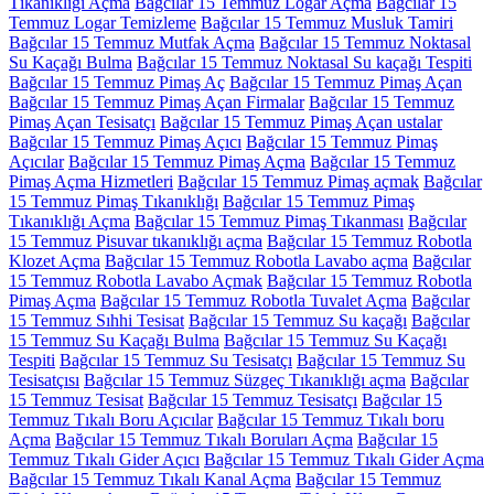
Tıkanıklığı Açma
Bağcılar 15 Temmuz Logar Açma
Bağcılar 15
Temmuz Logar Temizleme
Bağcılar 15 Temmuz Musluk Tamiri
Bağcılar 15 Temmuz Mutfak Açma
Bağcılar 15 Temmuz Noktasal
Su Kaçağı Bulma
Bağcılar 15 Temmuz Noktasal Su kaçağı Tespiti
Bağcılar 15 Temmuz Pimaş Aç
Bağcılar 15 Temmuz Pimaş Açan
Bağcılar 15 Temmuz Pimaş Açan Firmalar
Bağcılar 15 Temmuz
Pimaş Açan Tesisatçı
Bağcılar 15 Temmuz Pimaş Açan ustalar
Bağcılar 15 Temmuz Pimaş Açıcı
Bağcılar 15 Temmuz Pimaş
Açıcılar
Bağcılar 15 Temmuz Pimaş Açma
Bağcılar 15 Temmuz
Pimaş Açma Hizmetleri
Bağcılar 15 Temmuz Pimaş açmak
Bağcılar
15 Temmuz Pimaş Tıkanıklığı
Bağcılar 15 Temmuz Pimaş
Tıkanıklığı Açma
Bağcılar 15 Temmuz Pimaş Tıkanması
Bağcılar
15 Temmuz Pisuvar tıkanıklığı açma
Bağcılar 15 Temmuz Robotla
Klozet Açma
Bağcılar 15 Temmuz Robotla Lavabo açma
Bağcılar
15 Temmuz Robotla Lavabo Açmak
Bağcılar 15 Temmuz Robotla
Pimaş Açma
Bağcılar 15 Temmuz Robotla Tuvalet Açma
Bağcılar
15 Temmuz Sıhhi Tesisat
Bağcılar 15 Temmuz Su kaçağı
Bağcılar
15 Temmuz Su Kaçağı Bulma
Bağcılar 15 Temmuz Su Kaçağı
Tespiti
Bağcılar 15 Temmuz Su Tesisatçı
Bağcılar 15 Temmuz Su
Tesisatçısı
Bağcılar 15 Temmuz Süzgeç Tıkanıklığı açma
Bağcılar
15 Temmuz Tesisat
Bağcılar 15 Temmuz Tesisatçı
Bağcılar 15
Temmuz Tıkalı Boru Açıcılar
Bağcılar 15 Temmuz Tıkalı boru
Açma
Bağcılar 15 Temmuz Tıkalı Boruları Açma
Bağcılar 15
Temmuz Tıkalı Gider Açıcı
Bağcılar 15 Temmuz Tıkalı Gider Açma
Bağcılar 15 Temmuz Tıkalı Kanal Açma
Bağcılar 15 Temmuz