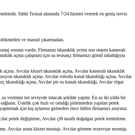
ermektedir. Sıhhi Tesisat alanında 7/24 hizmet vererek en geniş servis
rıp dökmeden ve masraf çıkarmadan.
 montaj sorunu vardır. Firmamız tıkanıklık yerini son sistem kameralı
ıklık açma çalışması için su tesisatçı firmamızı gönül rahatlığıyla
ık açma. Avcılar klozet tıkanıklık açma, Avcılar kameralı tıkanıklık
zasyon tıkanıklık açma. Avcılar robotla kanal tıkanıklığı açma, Avcılar
ç tıkanıklığı açma, Avcılar pis su kanalı tıkanıklığı, Avcılar rögar
ısı verimini üst seviyede tutacak şekilde yapılır. En az iki yılda bir
sağlanır. Üstelik çok hızlı ve ortalığı pisletmeden yapılan petek
 yaptırmak için kış aylarına girmeden önce lütfen firmamızı arayınız.
ılar petek değiştirme, Avcılar çift taraflı doğalgaz petek temizleme.
ştirme, Avcılar asma klozet montajı. Avcılar gömme rezervuar montajı,