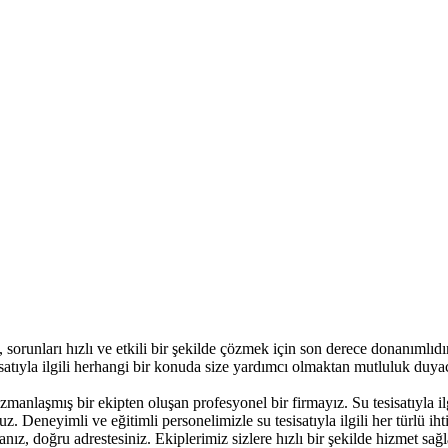
ız, sorunları hızlı ve etkili bir şekilde çözmek için son derece donanıml
tesisatıyla ilgili herhangi bir konuda size yardımcı olmaktan mutluluk du
zmanlaşmış bir ekipten oluşan profesyonel bir firmayız. Su tesisatıyla il
oruz. Deneyimli ve eğitimli personelimizle su tesisatıyla ilgili her türlü
anız, doğru adrestesiniz. Ekiplerimiz sizlere hızlı bir şekilde hizmet sağ