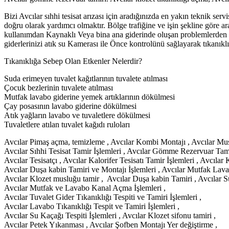
Bizi Avcılar sıhhi tesisat arızası için aradığınızda en yakın teknik se
doğru olarak yardımcı olmaktır. Bölge trafiğine ve işin şekline göre ara
kullanımdan Kaynaklı Veya bina ana giderinde oluşan problemlerden Do
giderlerinizi atık su Kamerası ile Önce kontrolünü sağlayarak tıkanık
Tıkanıklığa Sebep Olan Etkenler Nelerdir?
Suda erimeyen tuvalet kağıtlarının tuvalete atılması
Çocuk bezlerinin tuvalete atılması
Mutfak lavabo giderine yemek artıklarının dökülmesi
Çay posasının lavabo giderine dökülmesi
Atık yağların lavabo ve tuvaletlere dökülmesi
Tuvaletlere atılan tuvalet kağıdı ruloları
Avcılar Pimaş açma, temizleme , Avcılar Kombi Montajı , Avcılar Musl
Avcılar Sıhhi Tesisat Tamir İşlemleri , Avcılar Gömme Rezervuar Tami
Avcılar Tesisatçı , Avcılar Kalorifer Tesisatı Tamir İşlemleri , Avcılar
Avcılar Duşa kabin Tamiri ve Montajı İşlemleri , Avcılar Mutfak La
Avcılar Klozet musluğu tamir , Avcılar Duşa kabin Tamiri , Avcılar Su
Avcılar Mutfak ve Lavabo Kanal Açma İşlemleri ,
Avcılar Tuvalet Gider Tıkanıklığı Tespiti ve Tamiri İşlemleri ,
Avcılar Lavabo Tıkanıklığı Tespit ve Tamiri İşlemleri ,
Avcılar Su Kaçağı Tespiti İşlemleri , Avcılar Klozet sifonu tamiri ,
Avcılar Petek Yıkanması , Avcılar Şofben Montajı Yer değiştirme ,