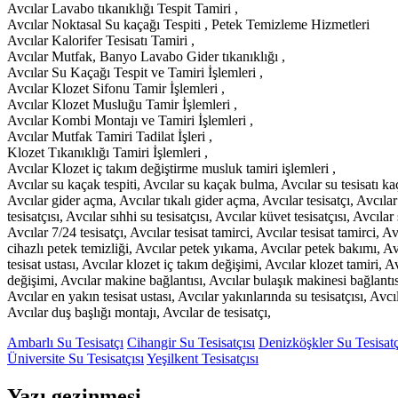
Avcılar Lavabo tıkanıklığı Tespit Tamiri ,
Avcılar Noktasal Su kaçağı Tespiti , Petek Temizleme Hizmetleri
Avcılar Kalorifer Tesisatı Tamiri ,
Avcılar Mutfak, Banyo Lavabo Gider tıkanıklığı ,
Avcılar Su Kaçağı Tespit ve Tamiri İşlemleri ,
Avcılar Klozet Sifonu Tamir İşlemleri ,
Avcılar Klozet Musluğu Tamir İşlemleri ,
Avcılar Kombi Montajı ve Tamiri İşlemleri ,
Avcılar Mutfak Tamiri Tadilat İşleri ,
Klozet Tıkanıklığı Tamiri İşlemleri ,
Avcılar Klozet iç takım değiştirme musluk tamiri işlemleri ,
Avcılar su kaçak tespiti, Avcılar su kaçak bulma, Avcılar su tesisatı k
Avcılar gider açma, Avcılar tıkalı gider açma, Avcılar tesisatçı, Avcılar te
tesisatçısı, Avcılar sıhhi su tesisatçısı, Avcılar küvet tesisatçısı, Avcılar
Avcılar 7/24 tesisatçı, Avcılar tesisat tamirci, Avcılar tesisat tamirci, Av
cihazlı petek temizliği, Avcılar petek yıkama, Avcılar petek bakımı, Avc
tesisat ustası, Avcılar klozet iç takım değişimi, Avcılar klozet tamiri, 
değişimi, Avcılar makine bağlantısı, Avcılar bulaşık makinesi bağlantısı,
Avcılar en yakın tesisat ustası, Avcılar yakınlarında su tesisatçısı, Avcıl
Avcılar duş başlığı montajı, Avcılar de tesisatçı,
Ambarlı Su Tesisatçı
Cihangir Su Tesisatçısı
Denizköşkler Su Tesisatç
Üniversite Su Tesisatçısı
Yeşilkent Tesisatçısı
Yazı gezinmesi