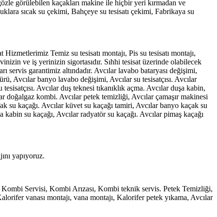
gözle görülebilen kaçakları makine ile hiçbir yeri kırmadan ve
luklara sıcak su çekimi, Bahçeye su tesisatı çekimi, Fabrikaya su
Hizmetlerimiz Temiz su tesisatı montajı, Pis su tesisatı montajı,
nizin ve iş yerinizin sigortasıdır. Sıhhi tesisat üzerinde olabilecek
rı servis garantimiz altındadır. Avcılar lavabo bataryası değişimi,
rü, Avcılar banyo lavabo değişimi, Avcılar su tesisatçısı. Avcılar
u tesisatçısı. Avcılar duş teknesi tıkanıklık açma. Avcılar duşa kabin,
ılar doğalgaz kombi. Avcılar petek temizliği, Avcılar çamaşır makinesi
tfak su kaçağı. Avcılar küvet su kaçağı tamiri, Avcılar banyo kaçak su
uşa kabin su kaçağı, Avcılar radyatör su kaçağı. Avcılar pimaş kaçağı
jını yapıyoruz.
Kombi Servisi, Kombi Arızası, Kombi teknik servis. Petek Temizliği,
Kalorifer vanası montajı, vana montajı, Kalorifer petek yıkama, Avcılar