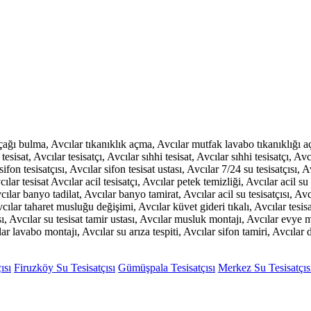
açağı bulma, Avcılar tıkanıklık açma, Avcılar mutfak lavabo tıkanıklığı a
sisat, Avcılar tesisatçı, Avcılar sıhhi tesisat, Avcılar sıhhi tesisatçı, Avcı
 sifon tesisatçısı, Avcılar sifon tesisat ustası, Avcılar 7/24 su tesisatçısı, 
cılar tesisat Avcılar acil tesisatçı, Avcılar petek temizliği, Avcılar acil su
ılar banyo tadilat, Avcılar banyo tamirat, Avcılar acil su tesisatçısı, A
Avcılar taharet musluğu değişimi, Avcılar küvet gideri tıkalı, Avcılar tesi
 Avcılar su tesisat tamir ustası, Avcılar musluk montajı, Avcılar evye mon
ar lavabo montajı, Avcılar su arıza tespiti, Avcılar sifon tamiri, Avcılar d
ısı
Firuzköy Su Tesisatçısı
Gümüşpala Tesisatçısı
Merkez Su Tesisatçıs