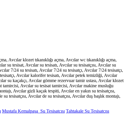
çma, Avcılar klozet tıkanıklığı açma, Avcılar wc tıkanıklığı açma,
lar su tesisat, Avcılar su tesisatı, Avcılar su tesisatçısı, Avcılar su
Avcılar 7/24 su tesisatı, Avcılar 7/24 su tesisatçı, Avcılar 7/24 tesisatçı,
 tesisatçı, Avcılar kalorifer tesisatı, Avcılar petek temizliği, Avcılar
vcılar su kaçakçı, Avcılar gömme rezervuar tamir ustası, Avcılar klozet
sat tamircisi, Avcılar su tesisat tamircisi, Avcılar makine musluğu
tajı, Avcılar gizli kaçak tespiti, Avcılar en yakın su tesisatçısı,
e su tesisatçısı, Avcılar de su tesisatçısı, Avcılar duş başlık montajı,
ı
Mustafa Kemalpaşa Su Tesisatçısı
Tahtakale Su Tesisatçısı