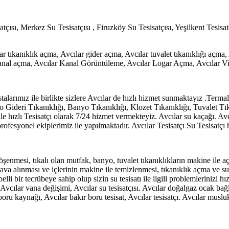
atçısı, Merkez Su Tesisatçısı , Firuzköy Su Tesisatçısı, Yeşilkent Tesis
ılar tıkanıklık açma, Avcılar gider açma, Avcılar tuvalet tıkanıklığı açma
 kanal açma, Avcılar Kanal Görüntüleme, Avcılar Logar Açma, Avcılar V
l ustalarımız ile birlikte sizlere Avcılar de hızlı hizmet sunmaktayız 
o Gideri Tıkanıklığı, Banyo Tıkanıklığı, Klozet Tıkanıklığı, Tuvalet 
e hızlı Tesisatçı olarak 7/24 hizmet vermekteyiz. Avcılar su kaçağı. Avcı
 profesyonel ekiplerimiz ile yapılmaktadır. Avcılar Tesisatçı Su Tesisatçı
döşenmesi, tıkalı olan mutfak, banyo, tuvalet tıkanıklıkların makine ile a
 alınması ve içlerinin makine ile temizlenmesi, tıkanıklık açma ve su ka
elli bir tecrübeye sahip olup sizin su tesisatı ile ilgili problemlerinizi 
Avcılar vana değişimi, Avcılar su tesisatçısı. Avcılar doğalgaz ocak bağl
boru kaynağı, Avcılar bakır boru tesisat, Avcılar tesisatçı. Avcılar musluk