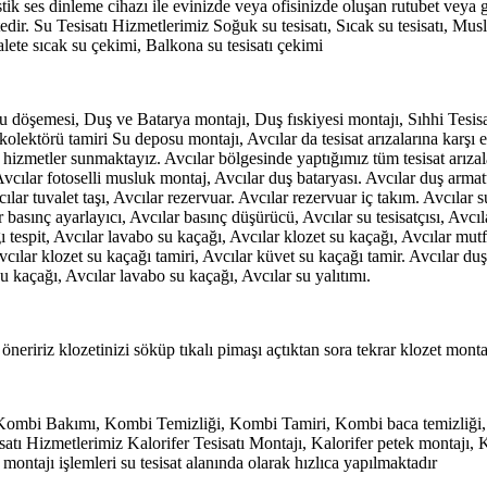
ik ses dinleme cihazı ile evinizde veya ofisinizde oluşan rutubet veya 
dir. Su Tesisatı Hizmetlerimiz Soğuk su tesisatı, Sıcak su tesisatı, Mus
valete sıcak su çekimi, Balkona su tesisatı çekimi
döşemesi, Duş ve Batarya montajı, Duş fıskiyesi montajı, Sıhhi Tesisat 
olektörü tamiri Su deposu montajı, Avcılar da tesisat arızalarına karşı evi
 hizmetler sunmaktayız. Avcılar bölgesinde yaptığımız tüm tesisat arızala
vcılar fotoselli musluk montaj, Avcılar duş bataryası. Avcılar duş armatü
ılar tuvalet taşı, Avcılar rezervuar. Avcılar rezervuar iç takım. Avcılar s
 basınç ayarlayıcı, Avcılar basınç düşürücü, Avcılar su tesisatçısı, Avc
ı tespit, Avcılar lavabo su kaçağı, Avcılar klozet su kaçağı, Avcılar mu
Avcılar klozet su kaçağı tamiri, Avcılar küvet su kaçağı tamir. Avcılar d
u kaçağı, Avcılar lavabo su kaçağı, Avcılar su yalıtımı.
eririz klozetinizi söküp tıkalı pimaşı açtıktan sora tekrar klozet monta
 Kombi Bakımı, Kombi Temizliği, Kombi Tamiri, Kombi baca temizliği, 
atı Hizmetlerimiz Kalorifer Tesisatı Montajı, Kalorifer petek montajı, 
montajı işlemleri su tesisat alanında olarak hızlıca yapılmaktadır