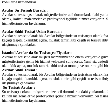
konularda uzmandırlar.
Avcılar Su Tesisatı Burada :
Avcılar su tesisatçısı olarak müşterilerimize acil durumlarda dahi yan
olarak, kaliteli malzemeler ve profesyonel işçilikle hizmet veriyoruz. Su
hizmetlerimizden faydalanın.
Avcılar Sıhhi Tesisat Ustası Burada :
Avcılar su tesisat olarak biz Avcılar bölgesinde su tesisatçısı olarak f
kaçağı tespiti, tıkanıklık açma, musluk tamiri gibi çeşitli su tesisatı 
ulaştırmaya çabalarlar.
İstanbul Avcılar da Su Tesisatçısı Fiyatları :
Avcılar su tesisat olarak müşteri memnuniyetine önem veriyor ve güvenil
müşterilerimize geniş bir hizmet yelpazesi sunuyoruz. Yani, siz değerli 
tıkanıklık açma, musluk tamiri, sıhhi tesisat montajı ve onarımı gibi b
Avcılar Sıhhi Tesisat :
Avcılar su tesisat olarak biz Avcılar bölgesinde su tesisatçısı olarak f
kaçağı tespiti, tıkanıklık açma, musluk tamiri gibi çeşitli su tesisatı 
ulaştırmaya çabalarlar.
Su Tesisatı Avcılar :
Su tesisatçısı olarak müşterilerimize acil durumlarda dahi yanlarında 
kaliteli malzemeler ve profesyonel işçilikle hizmet veriyoruz. Su tesisat
hizmetlerimizden faydalanın.