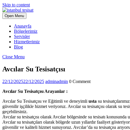
Skip to content
Open Menu
Anasayfa
Bölgelerimiz
Servisler
Hizmetlerimiz
Blog
Close Menu
Avcılar Su Tesisatçısı
22/12/2025
22/12/2025
admin
admin
0 Comment
Avcılar Su Tesisatçısı Arayanlar :
Avcılar Su Tesisatçısı ve Eğitimli ve deneyimli
usta
su tesisatçılarım
güvenilir işçilikle hizmet veriyoruz. Avcılar su tesisatçısı olarak su 
geçebilirsiniz.
Avcılar su tesisatçısı olarak Avcılar bölgesinde su tesisatı konusunda u
Avcılar su tesisatçıları olarak bölgede uzun yıllardır faaliyet gösteriy
güvenilir ve kaliteli hizmet sunuyoruz. Avcılar’da su tesisatçısı arıyors