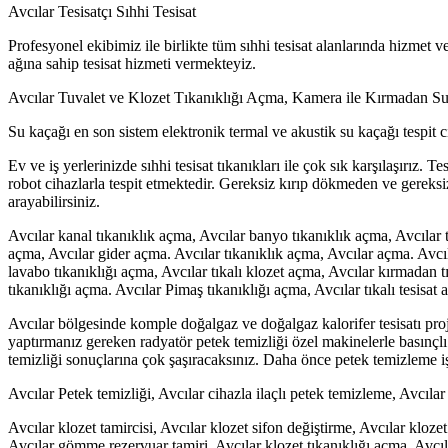
Avcılar Tesisatçı Sıhhi Tesisat
Profesyonel ekibimiz ile birlikte tüm sıhhi tesisat alanlarında hizmet v
ağına sahip tesisat hizmeti vermekteyiz.
Avcılar Tuvalet ve Klozet Tıkanıklığı Açma, Kamera ile Kırmadan Su
Su kaçağı en son sistem elektronik termal ve akustik su kaçağı tespit
Ev ve iş yerlerinizde sıhhi tesisat tıkanıkları ile çok sık karşılaşırız
robot cihazlarla tespit etmektedir. Gereksiz kırıp dökmeden ve gereksi
arayabilirsiniz.
Avcılar kanal tıkanıklık açma, Avcılar banyo tıkanıklık açma, Avcılar t
açma, Avcılar gider açma. Avcılar tıkanıklık açma, Avcılar açma. Avcıl
lavabo tıkanıklığı açma, Avcılar tıkalı klozet açma, Avcılar kırmadan t
tıkanıklığı açma. Avcılar Pimaş tıkanıklığı açma, Avcılar tıkalı tesisat 
Avcılar bölgesinde komple doğalgaz ve doğalgaz kalorifer tesisatı projel
yaptırmanız gereken radyatör petek temizliği özel makinelerle basınçlı 
temizliği sonuçlarına çok şaşıracaksınız. Daha önce petek temizleme işl
Avcılar Petek temizliği, Avcılar cihazla ilaçlı petek temizleme, Avcıla
Avcılar klozet tamircisi, Avcılar klozet sifon değiştirme, Avcılar kloz
Avcılar gömme rezervuar tamiri. Avcılar klozet tıkanıklığı açma, Avcılar