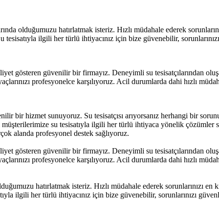
larında olduğumuzu hatırlatmak isteriz. Hızlı müdahale ederek sorunların
 tesisatıyla ilgili her türlü ihtiyacınız için bize güvenebilir, sorunların
aaliyet gösteren güvenilir bir firmayız. Deneyimli su tesisatçılarından ol
ihtiyaçlarınızı profesyonelce karşılıyoruz. Acil durumlarda dahi hızlı müd
ir bir hizmet sunuyoruz. Su tesisatçısı arıyorsanız herhangi bir sorunun
müşterilerimize su tesisatıyla ilgili her türlü ihtiyaca yönelik çözümler 
irçok alanda profesyonel destek sağlıyoruz.
aaliyet gösteren güvenilir bir firmayız. Deneyimli su tesisatçılarından ol
ihtiyaçlarınızı profesyonelce karşılıyoruz. Acil durumlarda dahi hızlı müd
olduğumuzu hatırlatmak isteriz. Hızlı müdahale ederek sorunlarınızı en k
ıyla ilgili her türlü ihtiyacınız için bize güvenebilir, sorunlarınızı güve