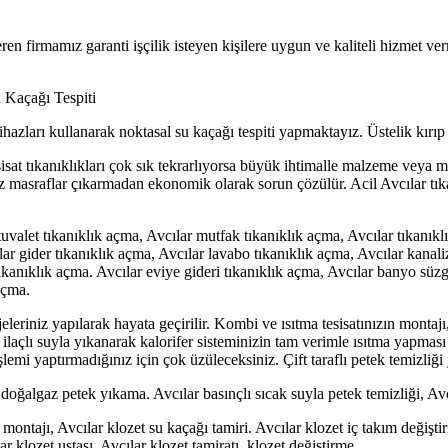
eren firmamız garanti işçilik isteyen kişilere uygun ve kaliteli hizmet v
 Kaçağı Tespiti
 cihazları kullanarak noktasal su kaçağı tespiti yapmaktayız. Üstelik kı
. Tesisat tıkanıklıkları çok sık tekrarlıyorsa büyük ihtimalle malzeme veya
z masraflar çıkarmadan ekonomik olarak sorun çözülür. Acil Avcılar tıkan
uvalet tıkanıklık açma, Avcılar mutfak tıkanıklık açma, Avcılar tıkanıkl
ar gider tıkanıklık açma, Avcılar lavabo tıkanıklık açma, Avcılar kanali
ıkanıklık açma. Avcılar eviye gideri tıkanıklık açma, Avcılar banyo süzge
açma.
eriniz yapılarak hayata geçirilir. Kombi ve ısıtma tesisatınızın montajı, 
ilaçlı suyla yıkanarak kalorifer sisteminizin tam verimle ısıtma yapması 
emi yaptırmadığınız için çok üzüleceksiniz. Çift taraflı petek temizliği
r doğalgaz petek yıkama. Avcılar basınçlı sıcak suyla petek temizliği, Avc
et montajı, Avcılar klozet su kaçağı tamiri. Avcılar klozet iç takım deği
 klozet ustası, Avcılar klozet tamiratı, klozet değiştirme.