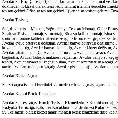
Avcılar Su Kaçağı Tespit işlemleri kırmadan makine ile termal ve akust
dökmeden noktasal olarak tespit edip tamirat işlemini gerçekleştirmekte
tesisatı çekimi Ofise su tesisatı çekimi, İşyerine su tesisatı çekimi, Tu
Avcılar Tesisatçı
Soğuk su tesisatı Montajı, Yağmur suyu Tesisatı Montajı, Gider Borusu 
Sıcak su Tesisatı montajı, su montajı, Bina su kolluk montajı, Bina su k
sorunların önüne kaliteli malzeme ve işçilikle önceden geçerek kaliteli
Avcılar eviye bataryası değişimi, Avcılar banyo bataryası değiştirme, A
küvet tıkanıklığı, Avcılar banyo tıkanıklığı, Avcılar klozet değişim, Avc
Avcılar taharet musluğu, Avcılar ara musluk, Avcılar su sayacı. Avcılar
bağlantısı, Avcılar bulaşık makinesi bağlantısı. Avcılar banyo su kaçağ
tespiti, Avcılar tuvalet su kaçağı bulma, Avcılar rezervuar su kaçağı. 
tamiri. Avcılar su deposu kaçağı. Avcılar pis su kaçağı, Avcılar temiz s
Avcılar Klozet Açma
Klozet açma işlemi klozetinizi sökmeden cihazla açmayı ayarlamanızı ön
Avcılar Kombi Petek Temizleme
Avcılar Su Tesisatçısı Kombi Tesisatı Hizmetlerimiz Kombi montajı,
Radyatör Temizliği, Kalorifer Kaçaklarının Giderilmesi Kalorifer Tesis
Su Tesisatçısı olarak klozet tamiri montajı petek temizleme duşa kabin 