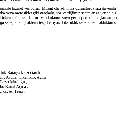
rvisimizle hizmet veriyoruz. Müsait olmadığımız durumlarda sizi güvenili
ba veya motosiklet gibi araçlarla, söz verdiğimiz saatte arıza yerine hız
layı (çökme, tıkanma vs.) kulanım suyu geri teperek pimaşlardan geri 
lığa sebep olan problemi tespit ediyor. Tıkanıklık sebebi belli oldukta
uk Batarya klozet tamiri ,
r , Avcılar Tıkanıklık Açma ,
 Klozet Musluğu ,
vabo Kanal Açma ,
 kaçağı Tespit ,