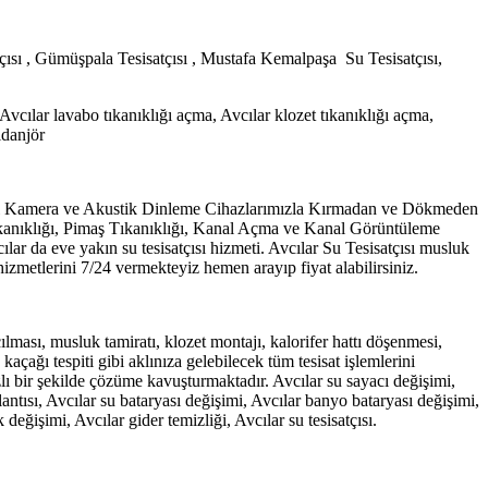
atçısı , Gümüşpala Tesisatçısı , Mustafa Kemalpaşa Su Tesisatçısı,
, Avcılar lavabo tıkanıklığı açma, Avcılar klozet tıkanıklığı açma,
idanjör
.Termal Kamera ve Akustik Dinleme Cihazlarımızla Kırmadan ve Dökmeden
Tıkanıklığı, Pimaş Tıkanıklığı, Kanal Açma ve Kanal Görüntüleme
lar da eve yakın su tesisatçısı hizmeti. Avcılar Su Tesisatçısı musluk
 hizmetlerini 7/24 vermekteyiz hemen arayıp fiyat alabilirsiniz.
çılması, musluk tamiratı, klozet montajı, kalorifer hattı döşenmesi,
çağı tespiti gibi aklınıza gelebilecek tüm tesisat işlemlerini
hızlı bir şekilde çözüme kavuşturmaktadır. Avcılar su sayacı değişimi,
antısı, Avcılar su bataryası değişimi, Avcılar banyo bataryası değişimi,
 değişimi, Avcılar gider temizliği, Avcılar su tesisatçısı.