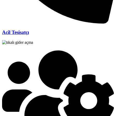
Acil Tesisatçı