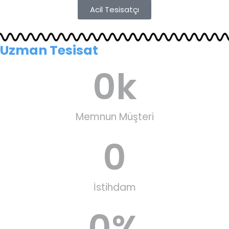
Acil Tesisatçı
Uzman Tesisat
0
k
Memnun Müşteri
0
İstihdam
0
%