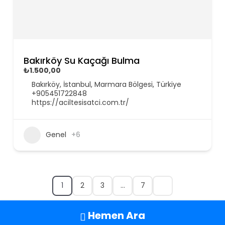
Bakırköy Su Kaçağı Bulma
₺1.500,00
Bakırköy, İstanbul, Marmara Bölgesi, Türkiye
+905451722848
https://aciltesisatci.com.tr/
Genel
+6
1
2
3
…
7
Hemen Ara
Su Kaçağı Bulma ve Su Kaçak Tespit Etme