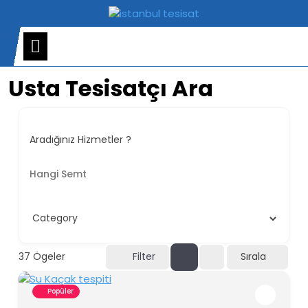
Skip
to
content
Open
Menu
Usta Tesisatçı Ara
Aradığınız Hizmetler ?
37
Ögeler
Filter
Sırala
Popüler