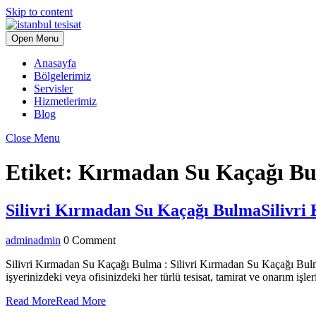
Skip to content
Open Menu
Anasayfa
Bölgelerimiz
Servisler
Hizmetlerimiz
Blog
Close Menu
Etiket:
Kırmadan Su Kaçağı B
Silivri Kırmadan Su Kaçağı Bulma
Silivr
admin
admin
0 Comment
Silivri Kırmadan Su Kaçağı Bulma : Silivri Kırmadan Su Kaçağı Bulma o
işyerinizdeki veya ofisinizdeki her türlü tesisat, tamirat ve onarım işl
Read More
Read More