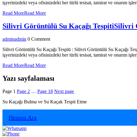
işyerinizdeki veya ofisinizdeki her türlü tesisat, tamirat ve onarım işl
Read More
Read More
Silivri Görüntülü Su Kaçağı Tespiti
Silivri
admin
admin
0 Comment
Silivri Görüntülü Su Kaçağı Tespiti : Silivri Görüntülü Su Kaçağı Tespi
işyerinizdeki veya ofisinizdeki her türlü tesisat, tamirat ve onarım işl
Read More
Read More
Yazı sayfalaması
Page
1
Page
2
…
Page
18
Next page
Su Kaçağı Bulma ve Su Kaçak Tespit Etme
Hemen Ara