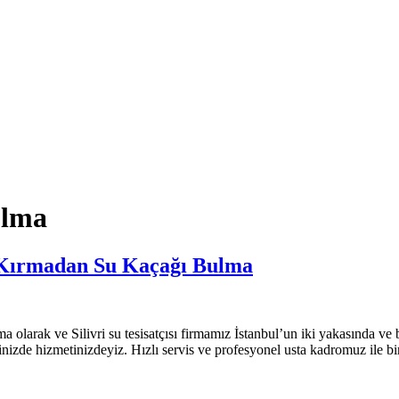
ulma
i Kırmadan Su Kaçağı Bulma
larak ve Silivri su tesisatçısı firmamız İstanbul’un iki yakasında ve b
erinizde hizmetinizdeyiz. Hızlı servis ve profesyonel usta kadromuz ile bir