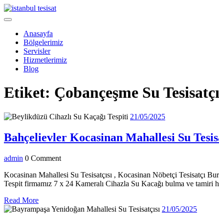
Skip
to
Open
content
Menu
Anasayfa
Bölgelerimiz
Servisler
Hizmetlerimiz
Blog
Close
Etiket:
Çobançeşme Su Tesisatçı
Menu
21/05/2025
21/05/2025
Bahçelievler Kocasinan Mahallesi Su Tesisa
admin
admin
0 Comment
Kocasinan Mahallesi Su Tesisatçısı , Kocasinan Nöbetçi Tesisatçı Bu
Tespit firmamız 7 x 24 Kameralı Cihazla Su Kacağı bulma ve tamiri h
Read
Read More
More
21/05/
21/05/2025