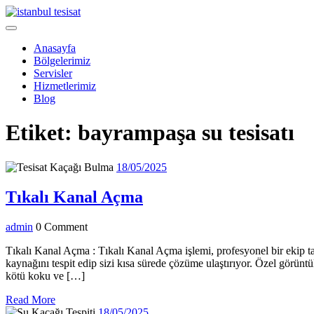
Skip
to
Open
content
Menu
Anasayfa
Bölgelerimiz
Servisler
Hizmetlerimiz
Blog
Close
Etiket:
bayrampaşa su tesisatı
Menu
18/05/2025
18/05/2025
Tıkalı
Tıkalı Kanal Açma
Kanal
admin
admin
0 Comment
Açma
Tıkalı Kanal Açma : Tıkalı Kanal Açma işlemi, profesyonel bir ekip tar
kaynağını tespit edip sizi kısa sürede çözüme ulaştırıyor. Özel görüntül
kötü koku ve […]
Read
Read More
More
18/05/2025
18/05/2025