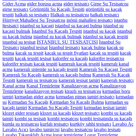
Gider Açma
gider borusu açma
gider tesisatçı
Girne Su Tesisatçısı
girne tesisatçı
Görüntülü Su Kaçağı Tespiti
görüntülü su kaçak
tespiti
halkalı su tesisatçı
Halkalı su tesisatçısı
halkalı tesisatçı
Hürriyet Mahallesi Su Tesisatçısı
inönü mahallesi tesisatçı
istanbu
ltesisatci
istanbul su kacagi
istanbul su kacagi bulma
istanbul su
kacagi bulmak
İstanbul Su Kaçağı Tespiti
istanbul su kaçak
istanbul
su kaçak bulma
istanbul su kaçak bulmak
istanbul su kaçak tespiti
istanbul su tesisat
İSTANBUL SU TESİSATÇISI
İstanbul Su
Tesisatçı
istanbul tesisat
İstanbul tesisatçı
kaçak bulma
kaçak su
bulma
kaçak su tespit
kaçak su tespit fiyatları
kaçak su tespiti
kaçak
tespiti
kaçak tespiti tesisat
kalorifer su kaçağı
kalorifer tesisatçısı
kalorifer tesisatı kaçak tespiti
kameralı kaçak tespiti
kameralı kanal
açma
kameralı sistemle su kaçağı tespiti
Kameralı Su Kaçagi Tespiti
Kameralı Su Kaçağı
kameralı su kaçağı bulma
Kameralı Su Kaçak
Tespiti
kameralı su tesisatçısı
kameralı tesisat tamiri
kameralı tesisatçı
Kanal acma
Kanal Temizleme
Kanalizasyon acma
Kanalizasyon
Temizleme
kanalizasyon tesisatı
kirazlı su tesisatçısı
kırmadan boru
tamiri
kırmadan gider açma
kırmadan pimaş tamiri tesisatçı
kırmadan
su
Kırmadan Su Kaçağı
Kırmadan Su Kaçağı Bulma
kırmadan su
kaçağı tamiri
Kırmadan Su Kaçağı Tespiti
kırmadan tesisat tamiri
klozet gider tesisatı
klozet su kaçağı
klozet tesisatçı
kombi su kaçağı
tamiri
kombi su tesisatı
kombi tesisatçısı
kombi tesisatında su kaçağı
kumla su tesisatçısı
kurfalı tesisatçı
kurtköy sıhhi tesisatçı
Lavabo Aç
Lavabo Açıcı
lavabo tamircisi
lavabo tesisatçısı
lavabo tesisatı
Lavabo Tıkanıklığı Açma
logar temizleme
Logar Temizleme