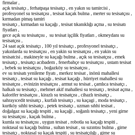
firmalar ,
açık tesisatçı , ferhatpaşa tesisatçı , en yakın su tamircisi ,
profesyonel su tesisatçısı , tesisat kaçak bulma , merter su tesisatçısı ,
kırmadan pimaş tamiri
tesisatçı , kırmadan su kaçağı , tesisat tıkanıklığı açma , su tesisatı
fiyatları ,
gece açık su tesisatçısı , su tesisat işçilik fiyatları , okmeydanı su
tesisatçısı ,
24 saat açık tesisatçı , 100 yıl tesisatçı , profesyonel tesisatçı ,
yakınlarda su tesisatçısı , en yakin su tesisatçısı , en yakin su
tesisatcisi , makineyle su kaçağı bulma , açık su tesisatçısı , emek
tesisatçı , tesisatçı acıbadem , fenerbahçe su tesisatçısı , ustam tesisat
, bebek su tesisatçısı , boğazköy su tesisatçısı ,
ev su tesisatı yenileme fiyatı , merkez tesisat , inönü mahallesi
tesisatçı , tesisat su kaçağı , tesisat kaçağı , hürriyet mahallesi su
tesisatçısı , evinizin tesisatçısı , armut su tesisat , çamlıca tesisatçı ,
halkalı su tesisatçı , mehmet akif mahallesi su tesisatçı , tesisat açma ,
kalorifer tesisatçısı , kirazlı su tesisatçısı , cihazlı tesisatçı ,
sahrayıcedit tesisatçı , kurfalı tesisatçı , su kaçagi , moda tesisatçı ,
kurtköy sıhhi tesisatçı , petek tesisatçı , uzman sıhhi tesisat ,
doğalgaz su kaçağı tespiti , su kaçaği , soğanlı tesisatçı , yeni girne
su tesisatçısı , kaçak bulma ,
kumla su tesisatçısı , uygun tesisat , robotla su kaçağı tespiti ,
noktasal su kaçağı bulma , sultan tesisat , su sızıntısı bulma , girne
tesisatçı , noktasal su kaçak tespiti , su tesisatçılığı , girne su