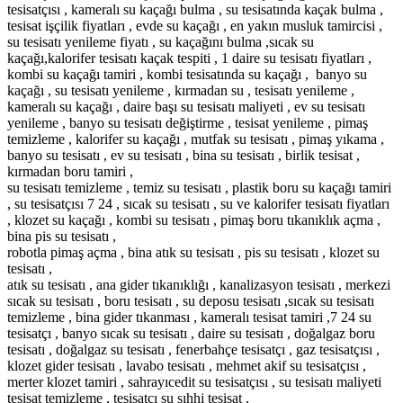
tesisatçısı , kameralı su kaçağı bulma , su tesisatında kaçak bulma ,
tesisat işçilik fiyatları , evde su kaçağı , en yakın musluk tamircisi ,
su tesisatı yenileme fiyatı , su kaçağını bulma ,sıcak su
kaçağı,kalorifer tesisatı kaçak tespiti , 1 daire su tesisatı fiyatları ,
kombi su kaçağı tamiri , kombi tesisatında su kaçağı , banyo su
kaçağı , su tesisatı yenileme , kırmadan su , tesisatı yenileme ,
kameralı su kaçağı , daire başı su tesisatı maliyeti , ev su tesisatı
yenileme , banyo su tesisatı değiştirme , tesisat yenileme , pimaş
temizleme , kalorifer su kaçağı , mutfak su tesisatı , pimaş yıkama ,
banyo su tesisatı , ev su tesisatı , bina su tesisatı , birlik tesisat ,
kırmadan boru tamiri ,
su tesisatı temizleme , temiz su tesisatı , plastik boru su kaçağı tamiri
, su tesisatçısı 7 24 , sıcak su tesisatı , su ve kalorifer tesisatı fiyatları
, klozet su kaçağı , kombi su tesisatı , pimaş boru tıkanıklık açma ,
bina pis su tesisatı ,
robotla pimaş açma , bina atık su tesisatı , pis su tesisatı , klozet su
tesisatı ,
atık su tesisatı , ana gider tıkanıklığı , kanalizasyon tesisatı , merkezi
sıcak su tesisatı , boru tesisatı , su deposu tesisatı ,sıcak su tesisatı
temizleme , bina gider tıkanması , kameralı tesisat tamiri ,7 24 su
tesisatçı , banyo sıcak su tesisatı , daire su tesisatı , doğalgaz boru
tesisatı , doğalgaz su tesisatı , fenerbahçe tesisatçı , gaz tesisatçısı ,
klozet gider tesisatı , lavabo tesisatı , mehmet akif su tesisatçısı ,
merter klozet tamiri , sahrayıcedit su tesisatçısı , su tesisatı maliyeti
tesisat temizleme , tesisatçı su sıhhi tesisat ,