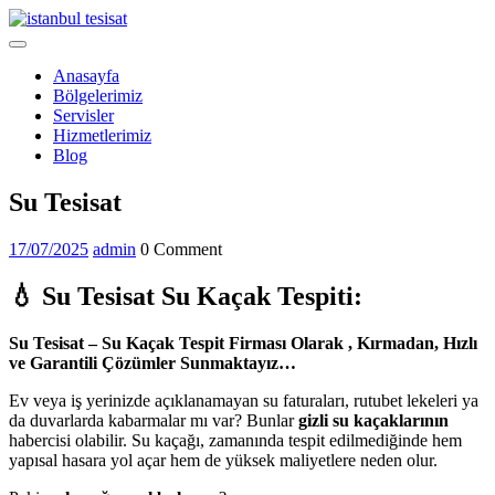
Skip
to
Open
content
Menu
Anasayfa
Bölgelerimiz
Servisler
Hizmetlerimiz
Blog
Close
Su Tesisat
Menu
17/07/2025
admin
17/07/2025
admin
0 Comment
💧
Su Tesisat Su Kaçak Tespiti:
Su Tesisat – Su Kaçak Tespit Firması Olarak , Kırmadan, Hızlı
ve Garantili Çözümler Sunmaktayız…
Ev veya iş yerinizde açıklanamayan su faturaları, rutubet lekeleri ya
da duvarlarda kabarmalar mı var? Bunlar
gizli su kaçaklarının
habercisi olabilir. Su kaçağı, zamanında tespit edilmediğinde hem
yapısal hasara yol açar hem de yüksek maliyetlere neden olur.