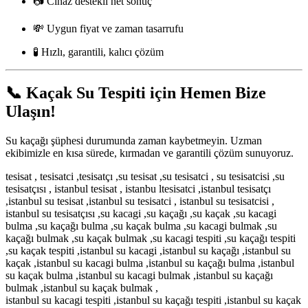
📷 Cihaz destekli net sonuç
💸 Uygun fiyat ve zaman tasarrufu
🧪 Hızlı, garantili, kalıcı çözüm
📞
Kaçak Su Tespiti için Hemen Bize
Ulaşın!
Su kaçağı şüphesi durumunda zaman kaybetmeyin. Uzman
ekibimizle en kısa sürede, kırmadan ve garantili çözüm sunuyoruz.
tesisat , tesisatci ,tesisatçı ,su tesisat ,su tesisatci , su tesisatcisi ,su
tesisatçısı , istanbul tesisat , istanbu ltesisatci ,istanbul tesisatçı
,istanbul su tesisat ,istanbul su tesisatci , istanbul su tesisatcisi ,
istanbul su tesisatçısı ,su kacagi ,su kaçağı ,su kaçak ,su kacagi
bulma ,su kaçağı bulma ,su kaçak bulma ,su kacagi bulmak ,su
kaçağı bulmak ,su kaçak bulmak ,su kacagi tespiti ,su kaçağı tespiti
,su kaçak tespiti ,istanbul su kacagi ,istanbul su kaçağı ,istanbul su
kaçak ,istanbul su kacagi bulma ,istanbul su kaçağı bulma ,istanbul
su kaçak bulma ,istanbul su kacagi bulmak ,istanbul su kaçağı
bulmak ,istanbul su kaçak bulmak ,
istanbul su kacagi tespiti ,istanbul su kaçağı tespiti ,istanbul su kaçak