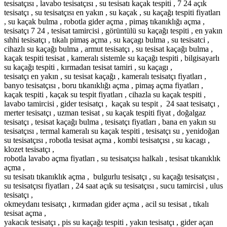
tesisatçısı , lavabo tesisatçısı , su tesisatı kaçak tespiti , 7 24 açık
tesisatçı , su tesisatçısı en yakın , su kaçak , su kaçağı tespiti fiyatları
, su kaçak bulma , robotla gider açma , pimaş tıkanıklığı açma ,
tesisatçı 7 24 , tesisat tamircisi , görüntülü su kaçağı tespiti , en yakın
sıhhi tesisatçı , tıkalı pimaş açma , su kaçagı bulma , su tesisatci ,
cihazlı su kaçağı bulma , armut tesisatçı , su tesisat kaçağı bulma ,
kaçak tespiti tesisat , kameralı sistemle su kaçağı tespiti , bilgisayarlı
su kaçağı tespiti , kırmadan tesisat tamiri , su kaçagı ,
tesisatçı en yakın , su tesisat kaçağı , kameralı tesisatçı fiyatları ,
banyo tesisatçısı , boru tıkanıklığı açma , pimaş açma fiyatları ,
kaçak tespiti , kaçak su tespit fiyatları , cihazla su kaçak tespiti ,
lavabo tamircisi , gider tesisatçı , kaçak su tespit , 24 saat tesisatçı ,
merter tesisatçı , uzman tesisat , su kaçak tespiti fiyat , doğalgaz
tesisatçı , tesisat kaçağı bulma , tesisatçı fiyatları , bana en yakın su
tesisatçısı , termal kameralı su kaçak tespiti , tesisatçı su , yenidoğan
su tesisatçısı , robotla tesisat açma , kombi tesisatçısı , su kacagı ,
klozet tesisatçı ,
robotla lavabo açma fiyatları , su tesisatçısı halkalı , tesisat tıkanıklık
açma ,
su tesisatı tıkanıklık açma , bulgurlu tesisatçı , su kaçağı tesisatçısı ,
su tesisatçısı fiyatları , 24 saat açık su tesisatçısı , sucu tamircisi , ulus
tesisatçı ,
okmeydanı tesisatçı , kırmadan gider açma , acil su tesisat , tıkalı
tesisat açma ,
yakacık tesisatçı , pis su kaçağı tespiti , yakın tesisatçı , gider açan