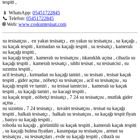
tespiti ,
📱 WhatsApp:
05451722845
📞 Telefon:
05451722845
🌐 Web:
www.coskuntesisat.com
su tesisatçısı , en yakın tesisatçı , en yakın su tesisatçısı , su kaçağı ,
su kaçak tespiti , kırmadan su kaçağı tespiti , su tesisatçı , kameralı
su kaçağı tespiti ,
su kaçağı tespit , kameralı su tesisatçısı , tıkanıklık açma , cihazla su
kaçağı tespiti , kameralı tesisatçı , sıhhi tesisat , su tesisatcisi , su
sızıntısı tespiti ,
acil tesisatçı , kırmadan su kaçağı tamiri , su tesisatı , tesisat kaçak
tespiti , gider açma , nöbetçi su tesisatçısı , acil su tesisatçısı , su
kaçağı tespiti ve tamiri , su tesisat tamircisi , kameralı su kaçak
tespiti , su kaçağı tamiri , su kacagi tespiti ,
su kaçak tespit , nöbetçi tesisatçı , 7 24 su tesisatçısı , mutfak gider
açma ,
su sızıntısı , 7 24 tesisatçı , tuvalet tesisatçısı , tesisat su kaçağı
tespiti , halkalı tesisatçı , halkalı su tesisatçısı , su kaçağı tespit fiyatı
, banyo su kaçağı tespiti ,
robotla su kaçağı , görüntülü su kaçak tespiti , kameralı kaçak tespiti
, su kaçağı bulma fiyatları , kasımpaşa su tesisatçısı , armut su
tesisatçısı , su tesisatçıları , evde su kaçağı tespiti , cihazlı su