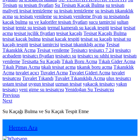
Tesisatı
su tesisatı fiyatları
Su Tesisatı Kaçak Bulma
su tesisatı
maliyeti tesisat temizleme
su tesisatı temizleme
su tesisatı tıkanıklık
açma
su tesisatı yenileme
su tesisatı yenileme fiyatı
su tesisatında
kaçak bulma
su ve kalorifer tesisatı fiyatları
sucu tamircisi
sultan
tesisat
temiz su tesisatı
termal kameralı su kaçak tespiti
tesisat
tesisat
açma
tesisat işçilik fiyatları
tesisat kaçağı
Tesisat Kaçağı Bulma
tesisat kaçak bulma
tesisat kaçak tespiti
tesisat su kaçağı
tesisat su
kaçağı tespiti
tesisat tamircisi
tesisat tıkanıklığı açma
Tesisat
Tıkanıklık Açma
Tesisat yenileme
Tesisatcı
tesisatçı 7 24
tesisatçı
acıbadem
tesisatçı fiyatları
tesisatçı su
tesisatçı su sıhhi tesisat
tesisatı
yenileme
Tesisatta Su Kaçağı
Tıkalı Boru Açma
Tıkalı Gider Açma
Tıkalı Pimaş Açma
tıkalı tesisat açma
tıkanık boru açma
Tıkanıklık
Açma
tuvalet açıcı
Tuvalet Açma
Tuvalet Gideri Açma
tuvalet
tesisatçısı
Tuvalet Tıkandı
Tuvalet Tıkanıklığı Açma
ulus tesisatçı
ustam tesisat
uygun tesisat
uzman tesisat
yakacık tesisatçı
yakın
tesisatçı
yeni girne su tesisatçısı
Yenidoğan Su Tesisatçısı
Yazı
Previous
Previous
Next
post:
Next
gezinmesi
post:
Su Kaçağı Bulma ve Su Kaçak Tespit Etme
Hemen Ara