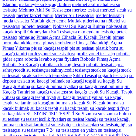
İstanbul
makineyle su kaçağı bulma
mehmet akif mahallesi su
tesisatçı
Mehmet Akif Su Tesisatçısı
merkez tesisat
merkezi sıcak su
tesisatı
merter klozet tamiri
Merter Su Tesisatçısı
merter tesisatçı
moda tesisatçı
Mutfak gider acma
Mutfak gideri acma
nöbetçi su
tesisatçısı
nöbetci tesisatci
Noktasal Su Kaçağı Bulma
noktasal su
kaçak tespiti
Okmeydanı Su Tesisatçısı
okmeydanı tesisatçı
petek
tesisatçı
pimaş aç
Pimaş Açma Cihazla Su Kaçağı Tespiti
pimaş
boru tıkanıklık açma
pimaş temizleme
Pimaş Tıkanıklığı Açma
Pimaş Yıkama
pis su kaçağı tespiti
pis su tesisatı
plastik boru su
kaçağı tamiri
profesyonel su tesisatçısı
profesyonel tesisatçı
robotla
gider açma
robotla lavabo açma fiyatları
Robotla Pimaş Açma
Robotla Su Kaçağı
robotla su kacağı tespiti
robotla tesisat açma
sahrayıcedit su tesisatçısı
sahrayıcedit tesisatçı
sıcak su kaçağı
sıcak
su tesisatı
sıcak su tesisatı temizleme
Sıhhi Tesisat
soğanlı tesisatçı
su
deposu tesisatı
su kacagi bulmak
su kaçaği tespiti
su kaçağı
Su
Kaçağı Bulma
su kacağı bulma fiyatları
su kaçağı nasıl bulunur
Su
Kaçağı Tamiri
su kaçağı tesisatçısı
su kaçağı tespit
Su Kaçağı Tespit
Cihazı
su kaçağı tespit fiyatı
su kacağı tespiti fiyatları
su kaçağı
tespiti ve tamiri
su kaçağını bulma
su kaçak
Su Kaçak bulma
su
kaçak bulmak
su kacak tespit
su kacak tespiti
su kaçak tespiti fiyat
su kaçakları
SU SIZINTISI TESPİTİ
Su Sızıntısı
su sızıntısı bulma
su tesisat
su tesisat işçilik fiyatları
su tesisat kaçağı
su tesisat kaçağı
bulma
su tesisat tamircisi
su tesisatçı
su tesisatçıları
su tesisatçılığı
su
tesisatçısı
su tesisatçısı 7 24
su tesisatçısı en yakın
su tesisatçısı
fiyatları
su tesisatçısı halkalı
SU TESİSATI KAÇAK TESPİTİ
Su