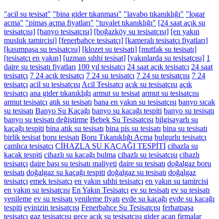
"acil su tesisat"
"bina gider tıkanması"
"lavabo tıkanıklığı"
"logar
acma"
"pimaş açma fiyatları"
"tuvalet tıkanıklığı"
[24 saat açık su
tesisatçısı]
[banyo tesisatçısı]
[boğazköy su tesisatçısı]
[en yakın
musluk tamircisi]
[fenerbahçe tesisatçı]
[kameralı tesisatçı fiyatları]
[kasımpaşa su tesisatçısı]
[klozet su tesisatı]
[mutfak su tesisatı]
[tesisatçı en yakın]
[uzman sıhhi tesisat]
[yakınlarda su tesisatçısı]
1
daire su tesisatı fiyatları
100 yıl tesisatçı
24 saat açık tesisatçı
24 saat
tesisatçı
7 24 açık tesisatçı
7 24 su tesisatçı
7 24 su tesisatçısı
7 24
tesisatçı
acil su tesisatçısı
Acil Tesisatcı
açık su tesisatçısı
açık
tesisatçı
ana gider tıkanıklığı
armut su tesisat
armut su tesisatçısı
armut tesisatçı
atık su tesisatı
bana en yakın su tesisatçısı
banyo sıcak
su tesisatı
Banyo Su Kaçağı
banyo su kaçağı tespiti
banyo su tesisatı
banyo su tesisatı değiştirme
Bebek Su Tesisatçısı
bilgisayarlı su
kaçağı tespiti
bina atık su tesisatı
bina pis su tesisatı
bina su tesisatı
birlik tesisat
boru tesisatı
Boru Tıkanıklığı Açma
bulgurlu tesisatçı
çamlıca tesisatçı
CİHAZLA SU KAÇAĞI TESPİTİ
cihazla su
kaçak tespiti
cihazlı su kaçağı bulma
cihazlı su tesisatçısı
cihazlı
tesisatçı
daire başı su tesisatı maliyeti
daire su tesisatı
doğalgaz boru
tesisatı
doğalgaz su kaçağı tespiti
doğalgaz su tesisatı
doğalgaz
tesisatçı
emek tesisatçı
en yakın sıhhi tesisatçı
en yakın su tamircisi
en yakın su tesisatçısı
En Yakın Tesisatçı
ev su tesisatı
ev su tesisatı
yenileme
ev su tesisatı yenileme fiyatı
evde su kaçağı
evde su kaçağı
tespiti
evinizin tesisatçısı
Fenerbahçe Su Tesisatçısı
ferhatpaşa
tesisatçı
gaz tesisatçısı
gece açık su tesisatçısı
gider açan firmalar