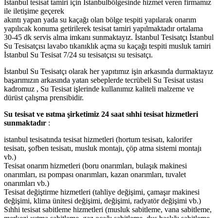
İstanbul tesisat tamiri için İstanbulbölgesinde hizmet veren firmamız
ile iletişime geçerek
akıntı yapan yada su kaçağı olan bölge tespiti yapılarak onarım
yapılıcak konuma getirilerek tesisat tamiri yapılmaktadır ortalama
30-45 dk servis alma imkanı sunmaktayız. İstanbul Tesisatçı İstanbul
Su Tesisatçısı lavabo tıkanıklık açma su kaçağı tespiti musluk tamiri
İstanbul Su Tesisat 7/24 su tesisatçısı su tesisatçı.
İstanbul Su Tesisatçı olarak her yapıtımız işin arkasında durmaktayız
başarımızın arkasında yatan sebeplerde tecrübeli Su Tesisat ustası
kadromuz , Su Tesisat işlerinde kullanımız kaliteli malzeme ve
dürüst çalışma prensibidir.
Su tesisat ve ısıtma şirketimiz 24 saat sıhhi tesisat hizmetleri
sunmaktadır
:
istanbul tesisatında tesisat hizmetleri (hortum tesisatı, kalorifer
tesisatı, şofben tesisatı, musluk montajı, çöp atma sistemi montajı
vb.)
Tesisat onarım hizmetleri (boru onarımları, bulaşık makinesi
onarımları, ısı pompası onarımları, kazan onarımları, tuvalet
onarımları vb.)
Tesisat değiştirme hizmetleri (tahliye değişimi, çamaşır makinesi
değişimi, klima ünitesi değişimi, değişimi, radyatör değişimi vb.)
Sıhhi tesisat sabitleme hizmetleri (musluk sabitleme, vana sabitleme,