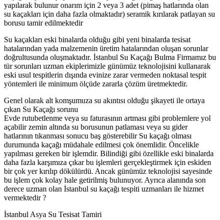
yapılarak bulunur onarım için 2 veya 3 adet (pimaş hatlarında olan
su kaçakları için daha fazla olmaktadır) seramik kırılarak patlayan su
borusu tamir edilmektedir
Su kaçakları eski binalarda olduğu gibi yeni binalarda tesisat
hatalarından yada malzemenin üretim hatalarından oluşan sorunlar
doğrultusunda oluşmaktadır. İstanbul Su Kaçağı Bulma Firmamız bu
tür sorunları uzman ekiplerimizle günümüz teknolojisini kullanarak
eski usul tespitlerin dışında evinize zarar vermeden noktasal tespit
yöntemleri ile minimum ölçüde zararla çözüm üretmektedir.
Genel olarak alt komşumuza su akıntısı olduğu şikayeti ile ortaya
çıkan Su Kaçağı sorunu
Evde rutubetlenme veya su faturasının artması gibi problemlere yol
açabilir zemin altında su borusunun patlaması veya su gider
hatlarının tıkanması sonucu baş gösterebilir Su kaçağı olması
durumunda kaçağı müdahale edilmesi çok önemlidir. Öncelikle
yapılması gereken bir işlemdir. Bilindiği gibi özellikle eski binalarda
daha fazla karşımıza çıkar bu işlemleri gerçekleştirmek için eskiden
bir çok yer kırılıp dökülürdü. Ancak günümüz teknolojisi sayesinde
bu işlem çok kolay hale getirilmiş bulunuyor. Ayrıca alanında son
derece uzman olan İstanbul su kaçağı tespiti uzmanları ile hizmet
vermektedir ?
İstanbul Asya Su Tesisat Tamiri