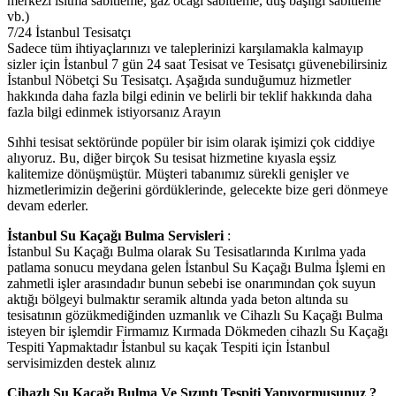
merkezi ısıtma sabitleme, gaz ocağı sabitleme, duş başlığı sabitleme
vb.)
7/24 İstanbul Tesisatçı
Sadece tüm ihtiyaçlarınızı ve taleplerinizi karşılamakla kalmayıp
sizler için İstanbul 7 gün 24 saat Tesisat ve Tesisatçı güvenebilirsiniz
İstanbul Nöbetçi Su Tesisatçı. Aşağıda sunduğumuz hizmetler
hakkında daha fazla bilgi edinin ve belirli bir teklif hakkında daha
fazla bilgi edinmek istiyorsanız Arayın
Sıhhi tesisat sektöründe popüler bir isim olarak işimizi çok ciddiye
alıyoruz. Bu, diğer birçok Su tesisat hizmetine kıyasla eşsiz
kalitemize dönüşmüştür. Müşteri tabanımız sürekli genişler ve
hizmetlerimizin değerini gördüklerinde, gelecekte bize geri dönmeye
devam ederler.
İstanbul Su Kaçağı Bulma Servisleri
:
İstanbul Su Kaçağı Bulma olarak Su Tesisatlarında Kırılma yada
patlama sonucu meydana gelen İstanbul Su Kaçağı Bulma İşlemi en
zahmetli işler arasındadır bunun sebebi ise onarımından çok suyun
aktığı bölgeyi bulmaktır seramik altında yada beton altında su
tesisatının gözükmediğinden uzmanlık ve Cihazlı Su Kaçağı Bulma
isteyen bir işlemdir Firmamız Kırmada Dökmeden cihazlı Su Kaçağı
Tespiti Yapmaktadır İstanbul su kaçak Tespiti için İstanbul
servisimizden destek alınız
Cihazlı Su Kaçağı Bulma Ve Sızıntı Tespiti Yapıyormusunuz ?