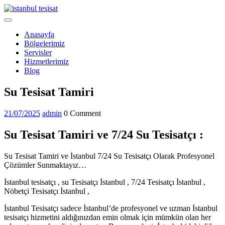
Skip
to
Open
content
Menu
Anasayfa
Bölgelerimiz
Servisler
Hizmetlerimiz
Blog
Close
Su Tesisat Tamiri
Menu
21/07/2025
admin
21/07/2025
admin
0 Comment
Su Tesisat Tamiri ve 7/24 Su Tesisatçı :
Su Tesisat Tamiri ve İstanbul 7/24 Su Tesisatçı Olarak Profesyonel
Çözümler Sunmaktayız…
İstanbul tesisatçı , su Tesisatçı İstanbul , 7/24 Tesisatçı İstanbul ,
Nöbetçi Tesisatçı İstanbul ,
İstanbul Tesisatçı sadece İstanbul’de profesyonel ve uzman İstanbul
tesisatçı hizmetini aldığınızdan emin olmak için mümkün olan her