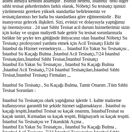
adımı atmaya kendini adamıştır . Bunun nedeni, İstanbul ‘deki diğer
sıhhi tesisat şirketlerinden farklı olarak, Nöbetçi Su tesisatçı işimizi
yürütmemiz gereken yüksek standartlar belirlememiz ve
tesisatçılarımızı her hafta bu standartlara göre eğitmemizdir . Biz
inanıyoruz gelecek ilişkileri. Sizi, evinizi ve dolayısıyla yaptığımız
işi önemsiyoruz . 24 saat Sıhhi Tesisat acil durum hizmetlerimiz sizin
için kolay ve uygun maliyetli hale getirir Su tesisat sorunlarınızla
birlikte bir şeyler ters gittiğinde ihtiyacınız olan İstanbul Nöbetçi Su
Tesisatçı profesyonel yardımı etmek için Acil Tesisatçı Ekibi ile
İstanbul da Hizmet vermekteyiz… İstanbul En Yakın Su Tesisatçısı ,
İstanbul Su Kaçağı Bulma ,İstanbul Acil Tesisatçı,7/24 İstanbul
Tesisatçıları,İstanbul Sıhhi Tesisat,İstanbul Tesisatçı
İstanbul En Yakın Su Tesisatçısı , İstanbul Su Kaçağı Bulma
,İstanbul Acil Tesisatçı,7/24 İstanbul Tesisatçıları,İstanbul Sıhhi
Tesisat,İstanbul Tesisatçı Firmaları ,,,
İstanbul Su Tesisatçı , Su Kaçağı Bulma, Tamir Onarım ,Tüm Sıhhi
Tesisat Sorunları :
İstanbul Su Tesisatçısı olark yaptığımız işlerde 1. kalite malzeme
kullanıyoruz garantili bir şekide hizmet sağlamaktayız . İstanbul su
kaçağı tespiti,İstanbul Tesisat su kaçak onarımı, İstanbulTesisat su
kaçak tamiri, Kırmadan su kaçak tespiti, Bilgisayarlı su kaçak tespiti.
İstanbul Su Tesisatçısı ve Tıkanıklık Açma ,
İstanbul En Yakın Su Tesisatçısı , İstanbul Su Kaçağı Bulma ,