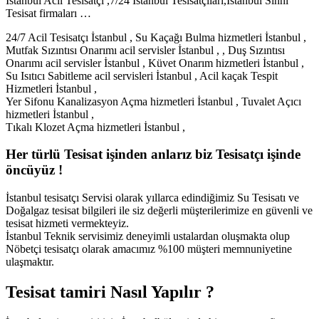
İstanbul Acil Tesisatçı ,7/24 İstanbul Tesisatçıları,İstanbul Sıhhi
Tesisat firmaları …
24/7 Acil Tesisatçı İstanbul , Su Kaçağı Bulma hizmetleri İstanbul ,
Mutfak Sızıntısı Onarımı acil servisler İstanbul , , Duş Sızıntısı
Onarımı acil servisler İstanbul , Küvet Onarım hizmetleri İstanbul ,
Su Isıtıcı Sabitleme acil servisleri İstanbul , Acil kaçak Tespit
Hizmetleri İstanbul ,
Yer Sifonu Kanalizasyon Açma hizmetleri İstanbul , Tuvalet Açıcı
hizmetleri İstanbul ,
Tıkalı Klozet Açma hizmetleri İstanbul ,
Her türlü Tesisat işinden anlarız biz Tesisatçı işinde
öncüyüz !
İstanbul tesisatçı Servisi olarak yıllarca edindiğimiz Su Tesisatı ve
Doğalgaz tesisat bilgileri ile siz değerli müşterilerimize en güvenli ve
tesisat hizmeti vermekteyiz.
İstanbul Teknik servisimiz deneyimli ustalardan oluşmakta olup
Nöbetçi tesisatçı olarak amacımız %100 müşteri memnuniyetine
ulaşmaktır.
Tesisat tamiri Nasıl Yapılır ?