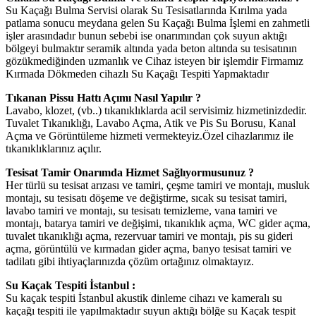
Su Kaçağı Bulma Servisi olarak Su Tesisatlarında Kırılma yada
patlama sonucu meydana gelen Su Kaçağı Bulma İşlemi en zahmetli
işler arasındadır bunun sebebi ise onarımından çok suyun aktığı
bölgeyi bulmaktır seramik altında yada beton altında su tesisatının
gözükmediğinden uzmanlık ve Cihaz isteyen bir işlemdir Firmamız
Kırmada Dökmeden cihazlı Su Kaçağı Tespiti Yapmaktadır
Tıkanan Pissu Hattı Açımı Nasıl Yapılır ?
Lavabo, klozet, (vb..) tıkanıklıklarda acil servisimiz hizmetinizdedir.
Tuvalet Tıkanıklığı, Lavabo Açma, Atik ve Pis Su Borusu, Kanal
Açma ve Görüntüleme hizmeti vermekteyiz.Özel cihazlarımız ile
tıkanıklıklarınız açılır.
Tesisat Tamir Onarımda Hizmet Sağlıyormusunuz ?
Her türlü su tesisat arızası ve tamiri, çeşme tamiri ve montajı, musluk
montajı, su tesisatı döşeme ve değiştirme, sıcak su tesisat tamiri,
lavabo tamiri ve montajı, su tesisatı temizleme, vana tamiri ve
montajı, batarya tamiri ve değişimi, tıkanıklık açma, WC gider açma,
tuvalet tıkanıklığı açma, rezervuar tamiri ve montajı, pis su gideri
açma, görüntülü ve kırmadan gider açma, banyo tesisat tamiri ve
tadilatı gibi ihtiyaçlarınızda çözüm ortağınız olmaktayız.
Su Kaçak Tespiti İstanbul :
Su kaçak tespiti İstanbul akustik dinleme cihazı ve kameralı su
kaçağı tespiti ile yapılmaktadır suyun aktığı bölğe su Kaçak tespit