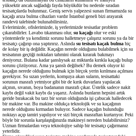
yüksektir ancak sağladığı fayda büyükdür bu nedenle sıradan
tesisatçılarda bulunmaz. Geniş servis yalpezesi sunan firmamızda su
kaçağı arıza bulma cihazları vardır İstanbul geneli bizi arayarak
randevü talebinde bulunabilirsiniz.
Evlerimizde, ofislerimizde, iş yerlerimizde tesisatlar problem
çıkarabilirler. Lavabo tıkanması olur,
su kaçağı
olur ve eski
yöntemlerle ya kendimiz sorunu halletmeye çalışırız sorunu ya da bir
tesisatçı çağırıp ona yaptırırız. Aslında
su tesisatı kaçak bulma
hiç
de kolay bir iş değildir. Kaçağın nerede olduğunu bulabilmek için su
tesisatının geçtiği noktaları tahmini olarak kırarak bakmayı
deniyoruz. Bulana kadar şanslıysak az miktarda kırıkla kaçağı bulup
sorunu çözüyoruz. Ama ya şanslı değilsek? Bu demek oluyor ki
kaçağın nerede olduğunu bulmak için birçok yerin kırılması açılması
gerekiyor. Su sızan yerlerin, komşuya akan suların, tesisattaki
sorunun masrafı yetmiyor gibi bir de kırık duvarlara yapılacak
alçının, sıvanın, boya badananın masrafı çıkar. Üstelik sadece nakit
kaybı değil vakit kaybı da yaşarız. Aslında bunların hepsini artık
geride bırakacak bu tarz bir sorun olduğunda işi çabucak halledecek
bir makine var. Bu makine oldukça teknolojik ve su kaçağının
nerede olduğunu kırmadan buluyor. Sadece kaçağın bulunduğu
noktayı açıp tamiri yapılıyor ve sizi birçok masraftan kurtarıyor. Peki
böyle bir sorunla karşılaştığınızda makineyi nereden bulabilirsiniz?
Uzman firmalardan veya teknolojiye sahip bir tesisatçı çağırmanız
yeterlidir.