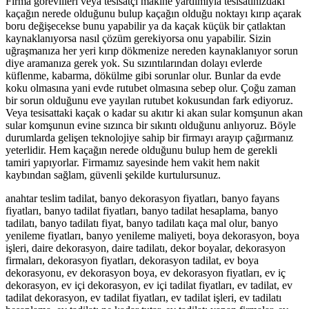
Firma görevlileri veya tesisatçı makine yardımıyla tesisatınızdaki
kaçağın nerede olduğunu bulup kaçağın olduğu noktayı kırıp açarak
boru değişecekse bunu yapabilir ya da kaçak küçük bir çatlaktan
kaynaklanıyorsa nasıl çözüm gerekiyorsa onu yapabilir. Sizin
uğraşmanıza her yeri kırıp dökmenize nereden kaynaklanıyor sorun
diye aramanıza gerek yok. Su sızıntılarından dolayı evlerde
küflenme, kabarma, dökülme gibi sorunlar olur. Bunlar da evde
koku olmasına yani evde rutubet olmasına sebep olur. Çoğu zaman
bir sorun olduğunu eve yayılan rutubet kokusundan fark ediyoruz.
Veya tesisattaki kaçak o kadar su akıtır ki akan sular komşunun akan
sular komşunun evine sızınca bir sıkıntı olduğunu anlıyoruz. Böyle
durumlarda gelişen teknolojiye sahip bir firmayı arayıp çağırmanız
yeterlidir. Hem kaçağın nerede olduğunu bulup hem de gerekli
tamiri yapıyorlar. Firmamız sayesinde hem vakit hem nakit
kaybından sağlam, güvenli şekilde kurtulursunuz.
anahtar teslim tadilat, banyo dekorasyon fiyatları, banyo fayans
fiyatları, banyo tadilat fiyatları, banyo tadilat hesaplama, banyo
tadilatı, banyo tadilatı fiyat, banyo tadilatı kaça mal olur, banyo
yenileme fiyatları, banyo yenileme maliyeti, boya dekorasyon, boya
işleri, daire dekorasyon, daire tadilatı, dekor boyalar, dekorasyon
firmaları, dekorasyon fiyatları, dekorasyon tadilat, ev boya
dekorasyonu, ev dekorasyon boya, ev dekorasyon fiyatları, ev iç
dekorasyon, ev içi dekorasyon, ev içi tadilat fiyatları, ev tadilat, ev
tadilat dekorasyon, ev tadilat fiyatları, ev tadilat işleri, ev tadilatı