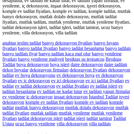
hesaplama, ev tadilatı ne kadar tutar, ev tadilatı yapan firmalar, ev
yenileme, iç dekorasyon, inşaat dekorasyon, işyeri dekorasyon,
komple ev tadilat fiyatları, komple ev tadilatı, komple tadilat, mutfak
banyo dekorasyon, mutfak dolabı dekorasyon, mutfak tadilat
fiyatları, mutfak tadilatı, mutfak yenileme, mutfak yenileme fiyatları,
tadilat dekorasyon işleri, tadilat işleri, tadilat tamirat, ucuz banyo
yenileme, villa dekorasyon, villa tadilatı
anahtar teslim tadilat
banyo dekorasyon fiyatları
banyo fayans
fiyatları
banyo tadilat fiyatları
banyo tadilat hesaplama
banyo tadilatı
banyo tadilatı fiyat
banyo tadilatı kaça mal olur
banyo yenileme
fiyatları
banyo yenileme maliyeti
beşiktaş su tesisatçısı
Beşiktaş
Tadilat
boya dekorasyon
boya işleri
daire dekorasyon
daire tadilatı
dekor boyalar
dekorasyon firmaları
dekorasyon fiyatları
dekorasyon
tadilat
ev boya dekorasyonu
ev dekorasyon boya
ev dekorasyon
fiyatları
ev iç dekorasyon
ev içi dekorasyon
ev içi tadilat fiyatları
ev
tadilat
ev tadilat dekorasyon
ev tadilat fiyatları
ev tadilat işleri
ev
tadilatı hesaplama
ev tadilatı ne kadar tutar
ev tadilatı yapan firmalar
ev yenileme
iç dekorasyon
inşaat dekorasyon
İstanbul Tadilat
işyeri
dekorasyon
komple ev tadilat fiyatları
komple ev tadilatı
komple
tadilat
mutfak banyo dekorasyon
mutfak dolabı dekorasyon
mutfak
tadilat fiyatları
mutfak tadilatı
mutfak yenileme
mutfak yenileme
fiyatları
tadilat dekorasyon işleri
tadilat işleri
tadilat tamirat
Tadilat
Ustası
ucuz banyo yenileme
villa dekorasyon
villa tadilatı