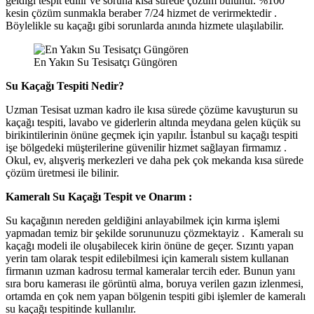
geldiği tespit edilir ve soruna kısa sürede çözüm bulunur. %100
kesin çözüm sunmakla beraber 7/24 hizmet de verirmektedir .
Böylelikle su kaçağı gibi sorunlarda anında hizmete ulaşılabilir.
En Yakın Su Tesisatçı Güngören
Su Kaçağı Tespiti Nedir?
Uzman Tesisat uzman kadro ile kısa sürede çözüme kavuşturun su
kaçağı tespiti, lavabo ve giderlerin altında meydana gelen küçük su
birikintilerinin önüne geçmek için yapılır. İstanbul su kaçağı tespiti
işe bölgedeki müşterilerine güvenilir hizmet sağlayan firmamız .
Okul, ev, alışveriş merkezleri ve daha pek çok mekanda kısa sürede
çözüm üretmesi ile bilinir.
Kameralı Su Kaçağı Tespit ve Onarım :
Su kaçağının nereden geldiğini anlayabilmek için kırma işlemi
yapmadan temiz bir şekilde sorununuzu çözmektayiz . Kameralı su
kaçağı modeli ile oluşabilecek kirin önüne de geçer. Sızıntı yapan
yerin tam olarak tespit edilebilmesi için kameralı sistem kullanan
firmanın uzman kadrosu termal kameralar tercih eder. Bunun yanı
sıra boru kamerası ile görüntü alma, boruya verilen gazın izlenmesi,
ortamda en çok nem yapan bölgenin tespiti gibi işlemler de kameralı
su kaçağı tespitinde kullanılır.