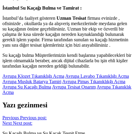
İstanbul Su Kaçağı Bulma ve Tamirat :
İstanbul’da faaliyet gösteren
Uzman Tesisat
firması evinizde ,
ofisinizde , okullarda ya da alışveriş merkezlerinde meydana gelen
su kaçağının önüne geçebilirsiniz. Uzman bir ekip ve özverili bir
çalışma ile kısa sürede kaçağın nereden kaynaklandığı bulunarak
gerekli işlem yapılır. Firma tarafından sunulan su kaçağı hizmetinin
yanı sıra diğer tesisat işlemleriniz için bizi arayabilirsiniz .
Su kaçağı bulma Müşterilerimizin kendi başlarına yapabilecekleri bir
işlem olmamakla beraber, ancak dijital cihazlarla bu işin ehli kişiler
tarafından kaçağın nereden geldiği bulunabilir.
Avrupa Klozet Tıkanıklığı Açma
Avrupa Lavabo Tıkanıklığı Açma
Avrupa Musluk Batarya Tamiri
Avrupa Pimaş Tıkanıklıkğı Açma
Avrupa Su Kaçağı Bulma
Avrupa Tesisat Onarım
Avrupa Tıkanıklık
Açma
Yazı gezinmesi
Previous
Previous post:
Next
Next post:
Su Kaçağı Bulma ve Su Kaçak Tespit Etme