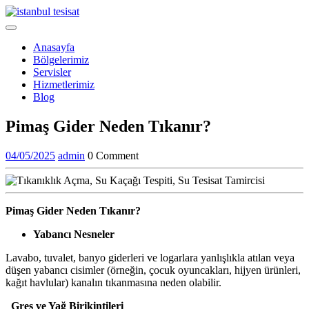
Skip
to
Open
content
Menu
Anasayfa
Bölgelerimiz
Servisler
Hizmetlerimiz
Blog
Close
Pimaş Gider Neden Tıkanır?
Menu
04/05/2025
admin
04/05/2025
admin
0 Comment
Pimaş Gider Neden Tıkanır?
Yabancı Nesneler
Lavabo, tuvalet, banyo giderleri ve logarlara yanlışlıkla atılan veya
düşen yabancı cisimler (örneğin, çocuk oyuncakları, hijyen ürünleri,
kağıt havlular) kanalın tıkanmasına neden olabilir.
Gres ve Yağ Birikintileri