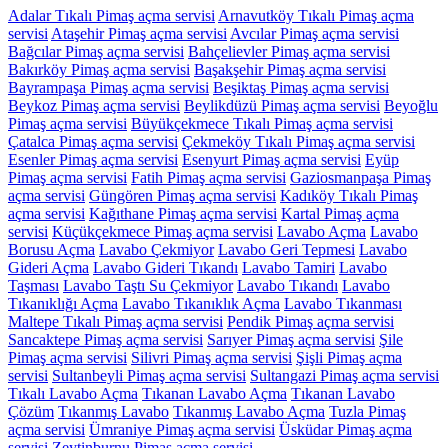
Adalar Tıkalı Pimaş açma servisi
Arnavutköy Tıkalı Pimaş açma
servisi
Ataşehir Pimaş açma servisi
Avcılar Pimaş açma servisi
Bağcılar Pimaş açma servisi
Bahçelievler Pimaş açma servisi
Bakırköy Pimaş açma servisi
Başakşehir Pimaş açma servisi
Bayrampaşa Pimaş açma servisi
Beşiktaş Pimaş açma servisi
Beykoz Pimaş açma servisi
Beylikdüzü Pimaş açma servisi
Beyoğlu
Pimaş açma servisi
Büyükçekmece Tıkalı Pimaş açma servisi
Çatalca Pimaş açma servisi
Çekmeköy Tıkalı Pimaş açma servisi
Esenler Pimaş açma servisi
Esenyurt Pimaş açma servisi
Eyüp
Pimaş açma servisi
Fatih Pimaş açma servisi
Gaziosmanpaşa Pimaş
açma servisi
Güngören Pimaş açma servisi
Kadıköy Tıkalı Pimaş
açma servisi
Kağıthane Pimaş açma servisi
Kartal Pimaş açma
servisi
Küçükçekmece Pimaş açma servisi
Lavabo Açma
Lavabo
Borusu Açma
Lavabo Çekmiyor
Lavabo Geri Tepmesi
Lavabo
Gideri Açma
Lavabo Gideri Tıkandı
Lavabo Tamiri
Lavabo
Taşması
Lavabo Taştı Su Çekmiyor
Lavabo Tıkandı
Lavabo
Tıkanıklığı Açma
Lavabo Tıkanıklık Açma
Lavabo Tıkanması
Maltepe Tıkalı Pimaş açma servisi
Pendik Pimaş açma servisi
Sancaktepe Pimaş açma servisi
Sarıyer Pimaş açma servisi
Şile
Pimaş açma servisi
Silivri Pimaş açma servisi
Şişli Pimaş açma
servisi
Sultanbeyli Pimaş açma servisi
Sultangazi Pimaş açma servisi
Tıkalı Lavabo Açma
Tıkanan Lavabo Açma
Tıkanan Lavabo
Çözüm
Tıkanmış Lavabo
Tıkanmış Lavabo Açma
Tuzla Pimaş
açma servisi
Ümraniye Pimaş açma servisi
Üsküdar Pimaş açma
servisi
Zeytinburnu Pimaş açma servisi