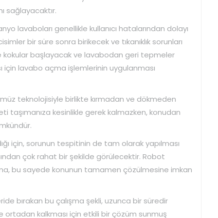
ı sağlayacaktır.
o lavaboları genellikle kullanıcı hatalarından dolayı
simler bir süre sonra birikecek ve tıkanıklık sorunları
ikle kokular başlayacak ve lavabodan geri tepmeler
ı için lavabo açma işlemlerinin uygulanması
ümüz teknolojisiyle birlikte kırmadan ve dökmeden
areti taşımanıza kesinlikle gerek kalmazken, konudan
ümkündür.
ğı için, sorunun tespitinin de tam olarak yapılması
ndan çok rahat bir şekilde görülecektir. Robot
gulama, bu sayede konunun tamamen çözülmesine imkan
ide bırakan bu çalışma şekli, uzunca bir süredir
e ortadan kalkması için etkili bir çözüm sunmuş