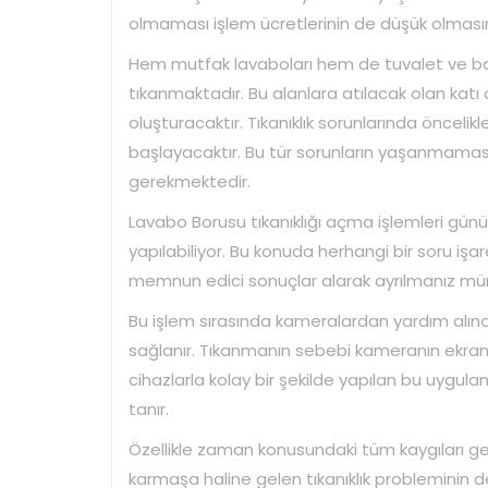
olmaması işlem ücretlerinin de düşük olmasın
Hem mutfak lavaboları hem de tuvalet ve bany
tıkanmaktadır. Bu alanlara atılacak olan katı ci
oluşturacaktır. Tıkanıklık sorunlarında öncel
başlayacaktır. Bu tür sorunların yaşanmamas
gerekmektedir.
Lavabo Borusu tıkanıklığı açma işlemleri gün
yapılabiliyor. Bu konuda herhangi bir soru iş
memnun edici sonuçlar alarak ayrılmanız m
Bu işlem sırasında kameralardan yardım alındı
sağlanır. Tıkanmanın sebebi kameranın ekranı
cihazlarla kolay bir şekilde yapılan bu uy
tanır.
Özellikle zaman konusundaki tüm kaygıları ger
karmaşa haline gelen tıkanıklık probleminin d