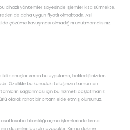
u cihazlı yöntemler sayesinde işlemler kısa sürmekte,
tleri de daha uygun fiyatlı olmaktadır. Asıl
şekilde çözüme kavuşması olmadığını unutmamalısınız.
etkili sonuçlar veren bu uygulama, beklediğinizden
adır. Özellikle bu konudaki telaşınızın tamamen
 ortamların sağlanması için bu hizmeti başlatmanız
rlü olarak rahat bir ortam elde etmiş olursunuz.
tasal lavabo tıkanıklığı açma işlemlerinde kırma
ının düzenleri bozulmayacaktır. Kırma dökme