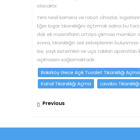
olacaktır.
Yeni nesil kamera ve robot cihazlar, logarları
Eğer logar tıkanıklığını açtırmak adına bu t
dair ek masrafların ortaya çıkması mümkün ol
sonra, tıkanıklığın asıl sebeplerinin bulunmas
ise, yaylı sistemleri ve uça takılan aparatları i
açılmasını sağlamaktadır.
Bakırköy Gece Açık Tuvalet Tıkanıklığı Açma
Kanal Tıkanıklığı Açma
Lavabo Tıkanıklı
Yazı
Previous
Previous
gezinmesi
post: