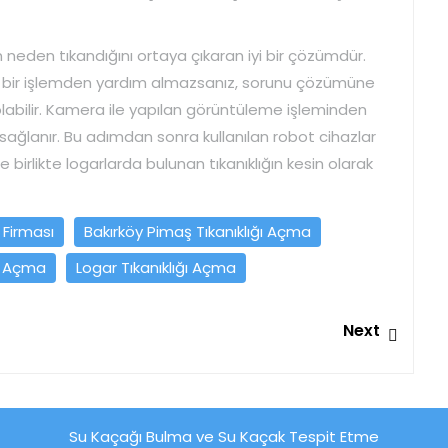
n neden tıkandığını ortaya çıkaran iyi bir çözümdür.
arz bir işlemden yardım almazsanız, sorunu çözümüne
abilir. Kamera ile yapılan görüntüleme işleminden
ı sağlanır. Bu adımdan sonra kullanılan robot cihazlar
le birlikte logarlarda bulunan tıkanıklığın kesin olarak
 Firması
Bakırköy Pimaş Tıkanıklığı Açma
ğı Açma
Logar Tıkanıklığı Açma
Next
Next
post:
Su Kaçağı Bulma ve Su Kaçak Tespit Etme