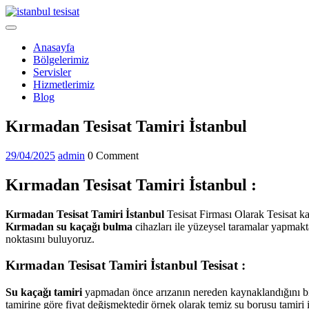
Skip
to
Open
content
Menu
Anasayfa
Bölgelerimiz
Servisler
Hizmetlerimiz
Blog
Close
Kırmadan Tesisat Tamiri İstanbul
Menu
29/04/2025
admin
29/04/2025
admin
0 Comment
Kırmadan Tesisat Tamiri İstanbul :
Kırmadan Tesisat Tamiri İstanbul
Tesisat Firması Olarak Tesisat k
Kırmadan su kaçağı bulma
cihazları ile yüzeysel taramalar yapmakt
noktasını buluyoruz.
Kırmadan Tesisat Tamiri İstanbul Tesisat :
Su kaçağı tamiri
yapmadan önce arızanın nereden kaynaklandığını bilme
tamirine göre fiyat değişmektedir örnek olarak temiz su borusu tamiri 