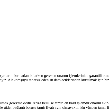
açaklarını kırmadan bularken gereken onarım işlemlerinide garantili ol
ayız. Alt komşuyu rahatsız eden su damlacıklarından kurtulmak için bizl
k gerekmektedir. Arıza belli ise tamiri en basit işlemdir onarım ekiple
ile gider bağlantı borusu tamir fiyatı aynı olmayaktır. Bu yüzden tamir f