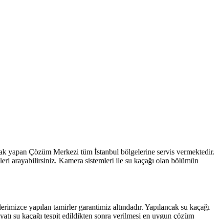
arak yapan Çözüm Merkezi tüm İstanbul bölgelerine servis vermektedir.
eri arayabilirsiniz. Kamera sistemleri ile su kaçağı olan bölümün
rimizce yapılan tamirler garantimiz altındadır. Yapılancak su kaçağı
iyatı su kaçağı tespit edildikten sonra verilmesi en uygun çözüm