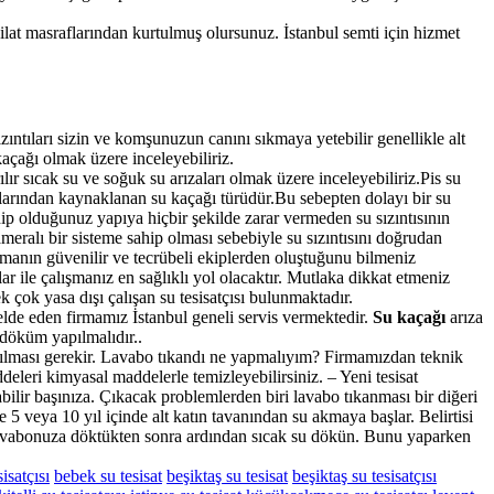
ilat masraflarından kurtulmuş olursunuz. İstanbul semti için hizmet
ızıntıları sizin ve komşunuzun canını sıkmaya yetebilir genellikle alt
kaçağı olmak üzere inceleyebiliriz.
ır sıcak su ve soğuk su arızaları olmak üzere inceleyebiliriz.Pis su
klarından kaynaklanan su kaçağı türüdür.Bu sebepten dolayı bir su
hip olduğunuz yapıya hiçbir şekilde zarar vermeden su sızıntısının
meralı bir sisteme sahip olması sebebiyle su sızıntısını doğrudan
firmanın güvenilir ve tecrübeli ekiplerden oluştuğunu bilmeniz
 ile çalışmanız en sağlıklı yol olacaktır. Mutlaka dikkat etmeniz
 çok yasa dışı çalışan su tesisatçısı bulunmaktadır.
elde eden firmamız İstanbul geneli servis vermektedir.
Su kaçağı
arıza
m döküm yapılmalıdır..
apılması gerekir. Lavabo tıkandı ne yapmalıyım? Firmamızdan teknik
deleri kimyasal maddelerle temizleyebilirsiniz. – Yeni tesisat
abilir başınıza. Çıkacak problemlerden biri lavabo tıkanması bir diğeri
 5 veya 10 yıl içinde alt katın tavanından su akmaya başlar. Belirtisi
ı lavabonuza döktükten sonra ardından sıcak su dökün. Bunu yaparken
isatçısı
bebek su tesisat
beşiktaş su tesisat
beşiktaş su tesisatçısı