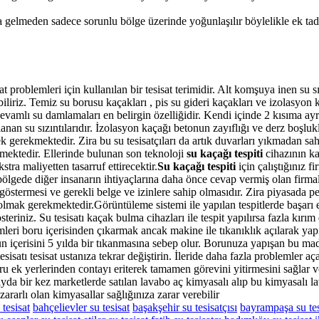
a gelmeden sadece sorunlu bölge üzerinde yoğunlaşılır böylelikle ek tad
t problemleri için kullanılan bir tesisat terimidir. Alt komşuya inen su s
iliriz. Temiz su borusu kaçakları , pis su gideri kaçakları ve izolasyon 
amlı su damlamaları en belirgin özelliğidir. Kendi içinde 2 kısıma ayrıl
anan su sızıntılarıdır. İzolasyon kaçağı betonun zayıflığı ve derz boşlu
ek gerekmektedir. Zira bu su tesisatçıları da artık duvarları yıkmadan sa
lmektedir. Ellerinde bulunan son teknoloji
su kaçağı tespiti
cihazının ka
ra maliyetten tasarruf ettirecektir.
Su kaçağı tespiti
için çalıştığınız 
lgede diğer insanarın ihtiyaçlarına daha önce cevap vermiş olan firmalar
östermesi ve gerekli belge ve izinlere sahip olmasıdır. Zira piyasada pek
 olmak gerekmektedir.Görüntüleme sistemi ile yapılan tespitlerde başarı 
eriniz. Su tesisatı kaçak bulma cihazları ile tespit yapılırsa fazla kırı
mleri boru içerisinden çıkarmak ancak makine ile tıkanıklık açılarak y
un içerisini 5 yılda bir tıkanmasına sebep olur. Borunuza yapışan bu mad
satı tesisat ustanıza tekrar değiştirin. İleride daha fazla problemler aç
u ek yerlerinden contayı eriterek tamamen görevini yitirmesini sağlar ve
ayda bir kez marketlerde satılan lavabo aç kimyasalı alıp bu kimyasal
ararlı olan kimyasallar sağlığınıza zarar verebilir
 tesisat
bahçelievler su tesisat
başakşehir su tesisatçısı
bayrampaşa su tes