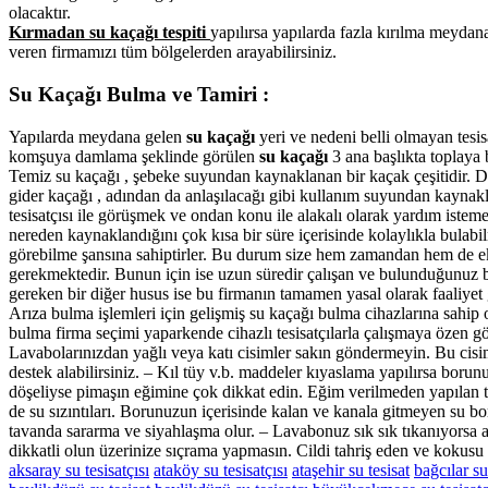
olacaktır.
Kırmadan su kaçağı tespiti
yapılırsa yapılarda fazla kırılma meydan
veren firmamızı tüm bölgelerden arayabilirsiniz.
Su Kaçağı Bulma ve Tamiri :
Yapılarda meydana gelen
su kaçağı
yeri ve nedeni belli olmayan tesisa
komşuya damlama şeklinde görülen
su kaçağı
3 ana başlıkta toplaya b
Temiz su kaçağı , şebeke suyundan kaynaklanan bir kaçak çeşitidir. Dev
gider kaçağı , adından da anlaşılacağı gibi kullanım suyundan kaynakl
tesisatçısı ile görüşmek ve ondan konu ile alakalı olarak yardım istem
nereden kaynaklandığını çok kısa bir süre içerisinde kolaylıkla bulabi
görebilme şansına sahiptirler. Bu durum size hem zamandan hem de ekst
gerekmektedir. Bunun için ise uzun süredir çalışan ve bulunduğunuz bö
gereken bir diğer husus ise bu firmanın tamamen yasal olarak faaliyet g
Arıza bulma işlemleri için gelişmiş su kaçağı bulma cihazlarına sahip
bulma firma seçimi yaparkende cihazlı tesisatçılarla çalışmaya özen göst
Lavabolarınızdan yağlı veya katı cisimler sakın göndermeyin. Bu cisi
destek alabilirsiniz. – Kıl tüy v.b. maddeler kıyaslama yapılırsa borun
döşeliyse pimaşın eğimine çok dikkat edin. Eğim verilmeden yapılan tesi
de su sızıntıları. Borunuzun içerisinde kalan ve kanala gitmeyen su bor
tavanda sararma ve siyahlaşma olur. – Lavabonuz sık sık tıkanıyorsa 
dikkatli olun üzerinize sıçrama yapmasın. Cildi tahriş eden ve kokusu z
aksaray su tesisatçısı
ataköy su tesisatçısı
ataşehir su tesisat
bağcılar su