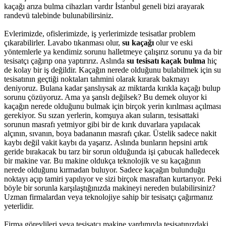
kaçağı arıza bulma cihazları vardır İstanbul geneli bizi arayarak
randevü talebinde bulunabilirsiniz.
Evlerimizde, ofislerimizde, iş yerlerimizde tesisatlar problem
çıkarabilirler. Lavabo tıkanması olur,
su kaçağı
olur ve eski
yöntemlerle ya kendimiz sorunu halletmeye çalışırız sorunu ya da bir
tesisatçı çağırıp ona yaptırırız. Aslında
su tesisatı kaçak bulma
hiç
de kolay bir iş değildir. Kaçağın nerede olduğunu bulabilmek için su
tesisatının geçtiği noktaları tahmini olarak kırarak bakmayı
deniyoruz. Bulana kadar şanslıysak az miktarda kırıkla kaçağı bulup
sorunu çözüyoruz. Ama ya şanslı değilsek? Bu demek oluyor ki
kaçağın nerede olduğunu bulmak için birçok yerin kırılması açılması
gerekiyor. Su sızan yerlerin, komşuya akan suların, tesisattaki
sorunun masrafı yetmiyor gibi bir de kırık duvarlara yapılacak
alçının, sıvanın, boya badananın masrafı çıkar. Üstelik sadece nakit
kaybı değil vakit kaybı da yaşarız. Aslında bunların hepsini artık
geride bırakacak bu tarz bir sorun olduğunda işi çabucak halledecek
bir makine var. Bu makine oldukça teknolojik ve su kaçağının
nerede olduğunu kırmadan buluyor. Sadece kaçağın bulunduğu
noktayı açıp tamiri yapılıyor ve sizi birçok masraftan kurtarıyor. Peki
böyle bir sorunla karşılaştığınızda makineyi nereden bulabilirsiniz?
Uzman firmalardan veya teknolojiye sahip bir tesisatçı çağırmanız
yeterlidir.
Firma görevlileri veya tesisatçı makine yardımıyla tesisatınızdaki