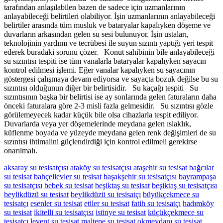
tarafından anlaşılabilen bazen de sadece için uzmanlarının
anlayabileceği belirtileri olabiliyor. İşin uzmanlarının anlayabileceği
belirtiler arasında tüm musluk ve bataryalar kapalıyken döşeme ve
duvarların arkasından gelen su sesi bulunuyor. İşin ustaları,
teknolojinin yardımı ve tecrübesi ile suyun sızıntı yaptığı yeri tespit
ederek buradaki sorunu çözer. Konut sahibinin bile anlayabileceği
su sızıntısı tespiti ise tüm vanalarla bataryalar kapalıyken sayacın
kontrol edilmesi işlemi. Eğer vanalar kapalıyken su sayacının
göstergesi çalışmaya devam ediyorsa ve sayaçta bozuk değilse bu su
sızıntısı olduğunun diğer bir belirtisidir. Su kaçağı tespiti Su
sızıntısının başka bir belirtisi ise ay sonlarında gelen faturaların daha
önceki faturalara göre 2-3 misli fazla gelmesidir. Su sızıntısı gözle
görülemeyecek kadar küçük bile olsa cihazlarla tespit ediliyor.
Duvarlarda veya yer döşemelerinde meydana gelen ıslaklık,
küflenme boyada ve yüzeyde meydana gelen renk değişimleri de su
sızıntısı ihtimalini güçlendirdiği için kontrol edilmeli gerekirse
onarılmalı.
aksaray su tesisatçısı
ataköy su tesisatçısı
ataşehir su tesisat
bağcılar
su tesisat
bahçelievler su tesisat
başakşehir su tesisatçısı
bayrampaşa
su tesisatçısı
bebek su tesisat
beşiktaş su tesisat
beşiktaş su tesisatçısı
beylikdüzü su tesisat
beylikdüzü su tesisatçı
büyükçekmece su
tesisatçı
esenler su tesisat
etiler su tesisat
fatih su tesisatçı
hadımköy
su tesisat
ikitelli su tesisatçısı
istinye su tesisat
küçükçekmece su
tesisatçı
levent su tesisat
maltepe su tesisat
okmeydanı su tesisat