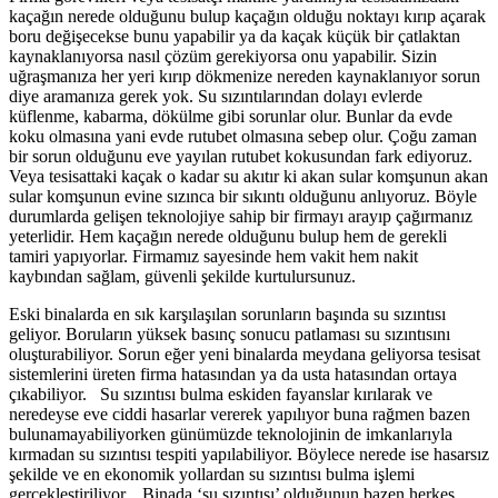
kaçağın nerede olduğunu bulup kaçağın olduğu noktayı kırıp açarak
boru değişecekse bunu yapabilir ya da kaçak küçük bir çatlaktan
kaynaklanıyorsa nasıl çözüm gerekiyorsa onu yapabilir. Sizin
uğraşmanıza her yeri kırıp dökmenize nereden kaynaklanıyor sorun
diye aramanıza gerek yok. Su sızıntılarından dolayı evlerde
küflenme, kabarma, dökülme gibi sorunlar olur. Bunlar da evde
koku olmasına yani evde rutubet olmasına sebep olur. Çoğu zaman
bir sorun olduğunu eve yayılan rutubet kokusundan fark ediyoruz.
Veya tesisattaki kaçak o kadar su akıtır ki akan sular komşunun akan
sular komşunun evine sızınca bir sıkıntı olduğunu anlıyoruz. Böyle
durumlarda gelişen teknolojiye sahip bir firmayı arayıp çağırmanız
yeterlidir. Hem kaçağın nerede olduğunu bulup hem de gerekli
tamiri yapıyorlar. Firmamız sayesinde hem vakit hem nakit
kaybından sağlam, güvenli şekilde kurtulursunuz.
Eski binalarda en sık karşılaşılan sorunların başında su sızıntısı
geliyor. Boruların yüksek basınç sonucu patlaması su sızıntısını
oluşturabiliyor. Sorun eğer yeni binalarda meydana geliyorsa tesisat
sistemlerini üreten firma hatasından ya da usta hatasından ortaya
çıkabiliyor. Su sızıntısı bulma eskiden fayanslar kırılarak ve
neredeyse eve ciddi hasarlar vererek yapılıyor buna rağmen bazen
bulunamayabiliyorken günümüzde teknolojinin de imkanlarıyla
kırmadan su sızıntısı tespiti yapılabiliyor. Böylece nerede ise hasarsız
şekilde ve en ekonomik yollardan su sızıntısı bulma işlemi
gerçekleştiriliyor. Binada ‘su sızıntısı’ olduğunun bazen herkes