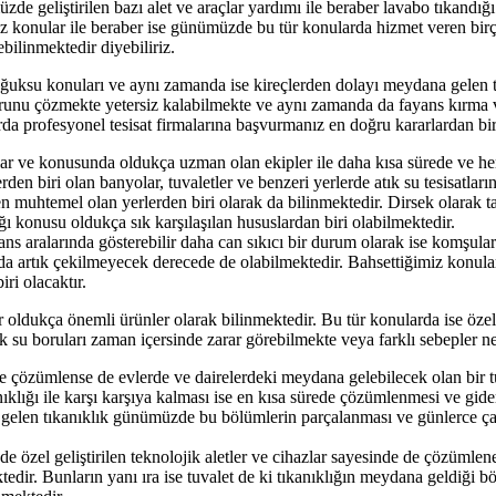
de geliştirilen bazı alet ve araçlar yardımı ile beraber lavabo tıkandığı
iz konular ile beraber ise günümüzde bu tür konularda hizmet veren bir
ilinmektedir diyebiliriz.
ksu konuları ve aynı zamanda ise kireçlerden dolayı meydana gelen tık
runu çözmekte yetersiz kalabilmekte ve aynı zamanda da fayans kırma v
larda profesyonel tesisat firmalarına başvurmanız en doğru kararlardan b
ar ve konusunda oldukça uzman olan ekipler ile daha kısa sürede ve he
en biri olan banyolar, tuvaletler ve benzeri yerlerde atık su tesisatlarını
n muhtemel olan yerlerden biri olarak da bilinmektedir. Dirsek olarak ta
ı konusu oldukça sık karşılaşılan hususlardan biri olabilmektedir.
s aralarında gösterebilir daha can sıkıcı bir durum olarak ise komşularını
 da artık çekilmeyecek derecede de olabilmektedir. Bahsettiğimiz konular
ri olacaktır.
 oldukça önemli ürünler olarak bilinmektedir. Bu tür konularda ise özelli
tık su boruları zaman içersinde zarar görebilmekte veya farklı sebepler 
e çözümlense de evlerde ve dairelerdeki meydana gelebilecek olan bir tuv
nıklığı ile karşı karşıya kalması ise en kısa sürede çözümlenmesi ve gid
na gelen tıkanıklık günümüzde bu bölümlerin parçalanması ve günlerce 
 özel geliştirilen teknolojik aletler ve cihazlar sayesinde de çözümlene
ktedir. Bunların yanı ıra ise tuvalet de ki tıkanıklığın meydana geldiği b