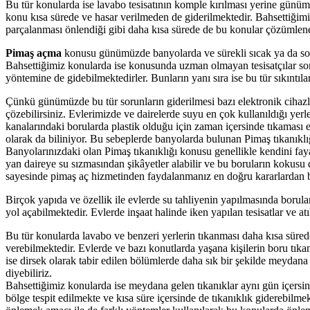
Bu tür konularda ise lavabo tesisatının komple kırılması yerine günümüz
konu kısa sürede ve hasar verilmeden de giderilmektedir. Bahsettiğim
parçalanması önlendiği gibi daha kısa sürede de bu konular çözümleneb
Pimaş açma
konusu günümüzde banyolarda ve sürekli sıcak ya da soğu
Bahsettiğimiz konularda ise konusunda uzman olmayan tesisatçılar so
yöntemine de gidebilmektedirler. Bunların yanı sıra ise bu tür sıkıntı
Çünkü günümüzde bu tür sorunların giderilmesi bazı elektronik cihazl
çözebilirsiniz. Evlerimizde ve dairelerde suyu en çok kullanıldığı yerlerd
kanalarındaki borularda plastik olduğu için zaman içersinde tıkaması e
olarak da biliniyor. Bu sebeplerde banyolarda bulunan Pimaş tıkanıklığ
Banyolarınızdaki olan Pimaş tıkanıklığı konusu genellikle kendini fayan
yan daireye su sızmasından şikâyetler alabilir ve bu boruların kokusu
sayesinde pimaş aç hizmetinden faydalanmanız en doğru kararlardan bi
Birçok yapıda ve özellik ile evlerde su tahliyenin yapılmasında borular
yol açabilmektedir. Evlerde inşaat halinde iken yapılan tesisatlar ve a
Bu tür konularda lavabo ve benzeri yerlerin tıkanması daha kısa süred
verebilmektedir. Evlerde ve bazı konutlarda yaşana kişilerin boru tıka
ise dirsek olarak tabir edilen bölümlerde daha sık bir şekilde meyda
diyebiliriz.
Bahsettiğimiz konularda ise meydana gelen tıkanıklar aynı gün içersinde
bölge tespit edilmekte ve kısa süre içersinde de tıkanıklık giderebilme