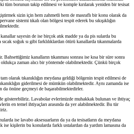
eki tüm borunun takip edilmesi ve komple kırılarak yeniden bir tesisat
ğiştirmek sizin için hem zahmetli hem de masraflı bir konu olarak da
vane sistemi tıkalı olan bölgesi tespit ederek bu sıkışıklığın
ilmektedir.
 kanallar sayesin de ise birçok atık madde ya da pis sularda bu
 sıcak soğuk sı gibi farklılıklardan ötürü kanallarda tıkanmalarda
. Bahsettiğimiz kanalların tıkanması sonrası ise kısa bir süre sonra
ise oldukça zaman alıcı bir yöntemde olabilmektedir. Çünkü birçok
 tam olarak tıkanıklığın meydana geldiği bölgenin tespit edilmesi de
tıkanıklığın giderilmesi de mümkün olabilmektedir. Aynı zamanda ise
ın da önüne geçmeyi de başarabilmektedirler.
i de gösterebiliriz. Lavabolar evlerimizde muhakkak bulunan ve ihtiyaç
lerin en temel ihtiyaçları arasında da yer alabilmektedir. Bu tür
iriz.
nularda ise lavabo aksesuarların da ya da tesisatların da meydana
ık ise kişilerin bu konularda farklı ustalardan da yardım lamasına da