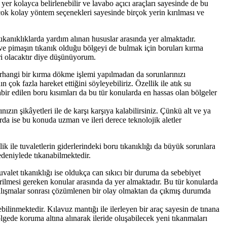
 yer kolayca belirlenebilir ve lavabo açıcı araçları sayesinde de bu
çok kolay yöntem seçenekleri sayesinde birçok yerin kırılması ve
anıklıklarda yardım alınan hususlar arasında yer almaktadır.
e pimaşın tıkanık olduğu bölgeyi de bulmak için boruları kırma
iri olacaktır diye düşünüyorum.
rhangi bir kırma dökme işlemi yapılmadan da sorunlarınızı
n çok fazla hareket ettiğini söyleyebiliriz. Özellik ile atık su
bir edilen boru kısımları da bu tür konularda en hassas olan bölgeler
zın şikâyetleri ile de karşı karşıya kalabilirsiniz. Çünkü alt ve ya
da ise bu konuda uzman ve ileri derece teknolojik aletler
k ile tuvaletlerin giderlerindeki boru tıkanıklığı da büyük sorunlara
nedeniylede tıkanabilmektedir.
alet tıkanıklığı ise oldukça can sıkıcı bir duruma da sebebiyet
erilmesi gereken konular arasında da yer almaktadır. Bu tür konularda
çalışmalar sonrası çözümlenen bir olay olmaktan da çıkmış durumda
bilinmektedir. Kılavuz mantığı ile ilerleyen bir araç sayesin de tınana
ölgede koruma altına alınarak ileride oluşabilecek yeni tıkanmaları