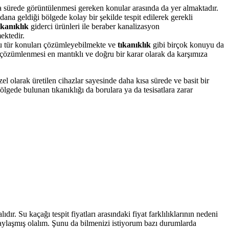
a sürede görüntülenmesi gereken konular arasında da yer almaktadır.
ydana geldiği bölgede kolay bir şekilde tespit edilerek gerekli
ıkanıklık
giderci ürünleri ile beraber kanalizasyon
ektedir.
 bu tür konuları çözümleyebilmekte ve
tıkanıklık
gibi birçok konuyu da
 çözümlenmesi en mantıklı ve doğru bir karar olarak da karşımıza
l olarak üretilen cihazlar sayesinde daha kısa sürede ve basit bir
lgede bulunan tıkanıklığı da borulara ya da tesisatlara zarar
dır. Su kaçağı tespit fiyatları arasındaki fiyat farklılıklarının nedeni
 paylaşmış olalım. Şunu da bilmenizi istiyorum bazı durumlarda