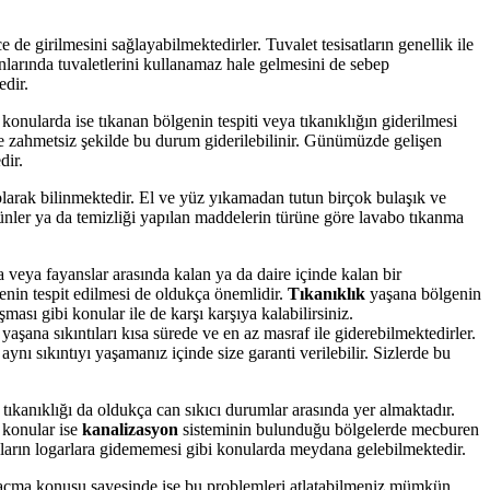
 de girilmesini sağlayabilmektedirler. Tuvalet tesisatların genellik ile
nlarında tuvaletlerini kullanamaz hale gelmesini de sebep
edir.
 konularda ise tıkanan bölgenin tespiti veya tıkanıklığın giderilmesi
 ve zahmetsiz şekilde bu durum giderilebilinir. Günümüzde gelişen
dir.
larak bilinmektedir. El ve yüz yıkamadan tutun birçok bulaşık ve
ünler ya da temizliği yapılan maddelerin türüne göre lavabo tıkanma
a veya fayanslar arasında kalan ya da daire içinde kalan bir
enin tespit edilmesi de oldukça önemlidir.
Tıkanıklık
yaşana bölgenin
ası gibi konular ile de karşı karşıya kalabilirsiniz.
aşana sıkıntıları kısa sürede ve en az masraf ile giderebilmektedirler.
ynı sıkıntıyı yaşamanız içinde size garanti verilebilir. Sizlerde bu
tıkanıklığı da oldukça can sıkıcı durumlar arasında yer almaktadır.
 konular ise
kanalizasyon
sisteminin bulunduğu bölgelerde mecburen
tıkların logarlara gidememesi gibi konularda meydana gelebilmektedir.
ogar açma konusu sayesinde ise bu problemleri atlatabilmeniz mümkün