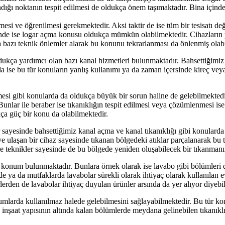
andığı noktanın tespit edilmesi de oldukça önem taşımaktadır. Bina içind
esi ve öğrenilmesi gerekmektedir. Aksi taktir de ise tüm bir tesisatı de
nde ise logar açma konusu oldukça mümkün olabilmektedir. Cihazların per
a bazı teknik önlemler alarak bu konunu tekrarlanması da önlenmiş olab
ldukça yardımcı olan bazı kanal hizmetleri bulunmaktadır. Bahsettiğimiz
a ise bu tür konuların yanlış kullanımı ya da zaman içersinde kireç veya
mesi gibi konularda da oldukça büyük bir sorun haline de gelebilmektedir
 Bunlar ile beraber ise tıkanıklığın tespit edilmesi veya çözümlenmesi 
kça güç bir konu da olabilmektedir.
 sayesinde bahsettiğimiz kanal açma ve kanal tıkanıklığı gibi konularda
ulaşan bir cihaz sayesinde tıkanan bölgedeki atıklar parçalanarak bu 
e teknikler sayesinde de bu bölgede yeniden oluşabilecek bir tıkanman
m ve konum bulunmaktadır. Bunlara örnek olarak ise lavabo gibi bölümler
e ya da mutfaklarda lavabolar sürekli olarak ihtiyaç olarak kullanılan ev
lerden de lavabolar ihtiyaç duyulan ürünler arsında da yer alıyor diyebil
rumlarda kullanılmaz halede gelebilmesini sağlayabilmektedir. Bu tür ko
e inşaat yapısının altında kalan bölümlerde meydana gelinebilen tıkanıkl