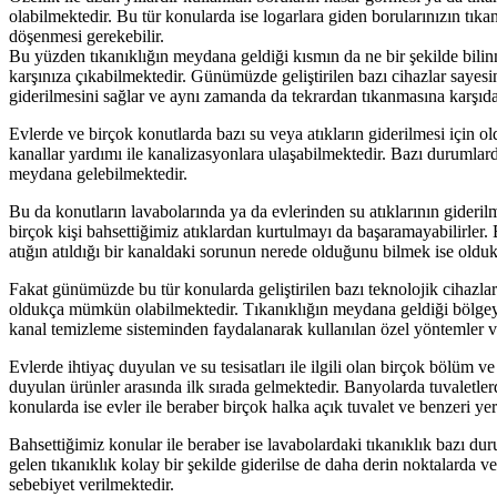
olabilmektedir. Bu tür konularda ise logarlara giden borularınızın tık
döşenmesi gerekebilir.
Bu yüzden tıkanıklığın meydana geldiği kısmın da ne bir şekilde bilinm
karşınıza çıkabilmektedir. Günümüzde geliştirilen bazı cihazlar sayesi
giderilmesini sağlar ve aynı zamanda da tekrardan tıkanmasına karşıd
Evlerde ve birçok konutlarda bazı su veya atıkların giderilmesi için o
kanallar yardımı ile kanalizasyonlara ulaşabilmektedir. Bazı durumlard
meydana gelebilmektedir.
Bu da konutların lavabolarında ya da evlerinden su atıklarının gideril
birçok kişi bahsettiğimiz atıklardan kurtulmayı da başaramayabilirler.
atığın atıldığı bir kanaldaki sorunun nerede olduğunu bilmek ise oldu
Fakat günümüzde bu tür konularda geliştirilen bazı teknolojik cihazlar
oldukça mümkün olabilmektedir. Tıkanıklığın meydana geldiği bölgeye 
kanal temizleme sisteminden faydalanarak kullanılan özel yöntemler v
Evlerde ihtiyaç duyulan ve su tesisatları ile ilgili olan birçok bölü
duyulan ürünler arasında ilk sırada gelmektedir. Banyolarda tuvaletlerd
konularda ise evler ile beraber birçok halka açık tuvalet ve benzeri yer
Bahsettiğimiz konular ile beraber ise lavabolardaki tıkanıklık bazı du
gelen tıkanıklık kolay bir şekilde giderilse de daha derin noktalarda v
sebebiyet verilmektedir.