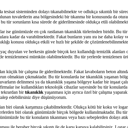
tesisat sisteminden dolayı tıkanabilmekte ve odlukça sıkıntılı bir sürece
ulunan tuvaletlerin ana bölgesindeki bir tıkanma bir konusunda da otura
 bu tür sorunların kısa sürede de giderilmesinde oldukça etili olabilmekt
lar ise günümüzde en çok rastlanan tıkanıklık türlerinden biridir. Bu tür
onulara kadar da varabilmektedir. Fakat bunların yanı ıra ise daha kolay
anıklığı konusu oldukça etkili ve hızlı bir şekilde de çözümlenebilinmekte
ç duyulan ve herkesin günde birçok kez kullandığı temizlik alanları o
e de temizlenmesi mümkün olabilmektedir. Bu tür yerlerde temizlenen ür
an küçük bir çalışma ile giderilmektedir. Fakat lavaboların beton altınd
run olmaktan çıkmaktadır. Bu tür konularda ise tıkanıklık yaşanan bölg
varların delinmesi ya da tıkanıklık yaşana bölgeye kadar bir inşaat çalışm
malar ise kullandıkları teknolojik cihazlar sayesinde bu tür konularda y
e tekrardan bir
tıkanıklık
yaşanması için ayrıca özel bir çalışma yaparak a
talep edebilirsiniz diye düşünüyorum.
dan biri olarak karşımıza çıkabilmektedir. Olukça kötü bir koku ve logar 
 yerlerden biri olarak günümüzde birçok bölgede kullanılmaktadır. Bu tür
 ise günümüzde bu tür konuların tıkanması veya bazı sebeplerden dolayı a
anması ile beraber birçok sıkıntı ile de karşı karşıya kalabilirsiniz. L