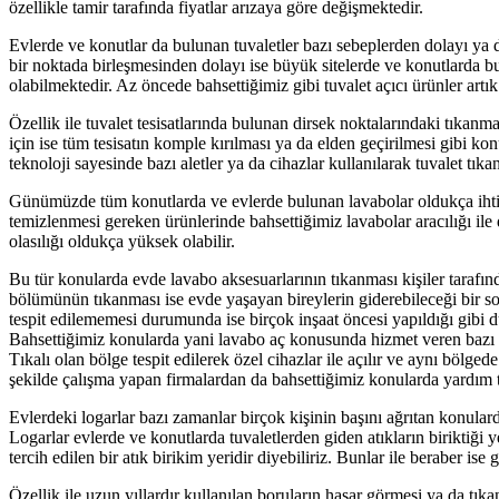
özellikle tamir tarafında fiyatlar arızaya göre değişmektedir.
Evlerde ve konutlar da bulunan tuvaletler bazı sebeplerden dolayı ya da 
bir noktada birleşmesinden dolayı ise büyük sitelerde ve konutlarda b
olabilmektedir. Az öncede bahsettiğimiz gibi tuvalet açıcı ürünler artık
Özellik ile tuvalet tesisatlarında bulunan dirsek noktalarındaki tıkanma
için ise tüm tesisatın komple kırılması ya da elden geçirilmesi gibi k
teknoloji sayesinde bazı aletler ya da cihazlar kullanılarak tuvalet tık
Günümüzde tüm konutlarda ve evlerde bulunan lavabolar oldukça ihtiya
temizlenmesi gereken ürünlerinde bahsettiğimiz lavabolar aracılığı il
olasılığı oldukça yüksek olabilir.
Bu tür konularda evde lavabo aksesuarlarının tıkanması kişiler tarafınd
bölümünün tıkanması ise evde yaşayan bireylerin giderebileceği bir so
tespit edilememesi durumunda ise birçok inşaat öncesi yapıldığı gibi du
Bahsettiğimiz konularda yani lavabo aç konusunda hizmet veren bazı fir
Tıkalı olan bölge tespit edilerek özel cihazlar ile açılır ve aynı bölged
şekilde çalışma yapan firmalardan da bahsettiğimiz konularda yardım 
Evlerdeki logarlar bazı zamanlar birçok kişinin başını ağrıtan konular
Logarlar evlerde ve konutlarda tuvaletlerden giden atıkların biriktiği
tercih edilen bir atık birikim yeridir diyebiliriz. Bunlar ile beraber
Özellik ile uzun yıllardır kullanılan boruların hasar görmesi ya da tık