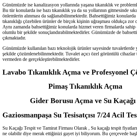
Günümüzde ise kanalizasyon yollarında yaşana tıkanıklık ve problemle
Bu tür konularda ise bazı tıkanıklık ya da su yollarının gitmesinde sıkı
önlemlerin alınması da sağlanabilinmektedir. Bahsettiğimiz konularda 
tıkanıklığı çözebilen ürünler de birçok kişinin uğraşması oldukça zor 
Aynı zamanda bahsettiğimiz konularda hizmet veren firmalarda sahip ol
olumlu bir şekilde sonuçlandırabilmektedirler. Günümüzde de bahsetti
çıkmaktadır.
Günümüzde kullanılan bazı teknolojik ürünler sayesinde tuvaletlerde ya
şekilde çözümlenebilinmektedir. Tuvalet açıcı özel görüntülü cihazlar 
vermeden de gerçekleştirebilmektedirler.
Lavabo Tıkanıklık Açma ve Profesyonel Ç
Pimaş Tıkanıklık Açma
Gider Borusu Açma ve Su Kaçağı Te
Gaziosmanpaşa Su Tesisatçısı 7/24 Acil Tes
Su Kaçağı Tespit ve Tamirat Firması Olarak , Su kaçağı tespit fiyatları, 
ne olabilir diye merak ettiğinizi gayet iyi biliyorum. Bu çerçevede ba