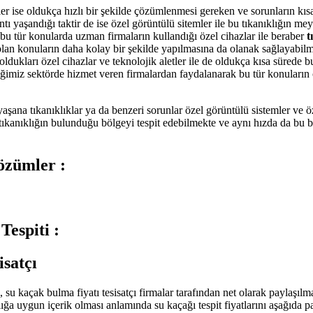
r ise oldukça hızlı bir şekilde çözümlenmesi gereken ve sorunların kıs
ntı yaşandığı taktir de ise özel görüntülü sitemler ile bu tıkanıklığın me
bu tür konularda uzman firmaların kullandığı özel cihazlar ile beraber
t
olan konuların daha kolay bir şekilde yapılmasına da olanak sağlayabilm
dukları özel cihazlar ve teknolojik aletler ile de oldukça kısa sürede
ğimiz sektörde hizmet veren firmalardan faydalanarak bu tür konuların
şana tıkanıklıklar ya da benzeri sorunlar özel görüntülü sistemler ve öze
tıkanıklığın bulunduğu bölgeyi tespit edebilmekte ve aynı hızda da bu bö
özümler :
spiti :
isatçı
su kaçak bulma fiyatı tesisatçı firmalar tarafından net olarak paylaşılmalı
şlığa uygun içerik olması anlamında su kaçağı tespit fiyatlarını aşağıda