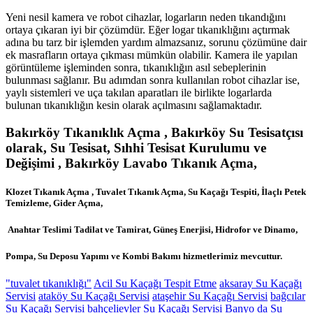
Yeni nesil kamera ve robot cihazlar, logarların neden tıkandığını
ortaya çıkaran iyi bir çözümdür. Eğer logar tıkanıklığını açtırmak
adına bu tarz bir işlemden yardım almazsanız, sorunu çözümüne dair
ek masrafların ortaya çıkması mümkün olabilir. Kamera ile yapılan
görüntüleme işleminden sonra, tıkanıklığın asıl sebeplerinin
bulunması sağlanır. Bu adımdan sonra kullanılan robot cihazlar ise,
yaylı sistemleri ve uça takılan aparatları ile birlikte logarlarda
bulunan tıkanıklığın kesin olarak açılmasını sağlamaktadır.
Bakırköy Tıkanıklık Açma , Bakırköy Su Tesisatçısı
olarak, Su Tesisat, Sıhhi Tesisat Kurulumu ve
Değişimi , Bakırköy Lavabo Tıkanık Açma,
Klozet Tıkanık Açma , Tuvalet Tıkanık Açma, Su Kaçağı Tespiti, İlaçlı Petek
Temizleme, Gider Açma,
Anahtar Teslimi Tadilat ve Tamirat, Güneş Enerjisi, Hidrofor ve Dinamo,
Pompa, Su Deposu Yapımı ve Kombi Bakımı hizmetlerimiz mevcuttur.
"tuvalet tıkanıklığı"
Acil Su Kaçağı Tespit Etme
aksaray Su Kaçağı
Servisi
ataköy Su Kaçağı Servisi
ataşehir Su Kaçağı Servisi
bağcılar
Su Kaçağı Servisi
bahçelievler Su Kaçağı Servisi
Banyo da Su