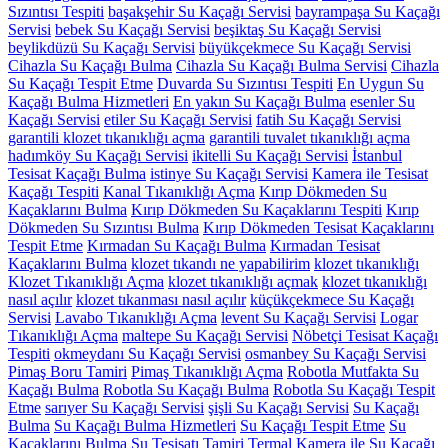
Sızıntısı Tespiti
başakşehir Su Kaçağı Servisi
bayrampaşa Su Kaçağı
Servisi
bebek Su Kaçağı Servisi
beşiktaş Su Kaçağı Servisi
beylikdüzü Su Kaçağı Servisi
büyükçekmece Su Kaçağı Servisi
Cihazla Su Kaçağı Bulma
Cihazla Su Kaçağı Bulma Servisi
Cihazla
Su Kaçağı Tespit Etme
Duvarda Su Sızıntısı Tespiti
En Uygun Su
Kaçağı Bulma Hizmetleri
En yakın Su Kaçağı Bulma
esenler Su
Kaçağı Servisi
etiler Su Kaçağı Servisi
fatih Su Kaçağı Servisi
garantili klozet tıkanıklığı açma
garantili tuvalet tıkanıklığı açma
hadımköy Su Kaçağı Servisi
ikitelli Su Kaçağı Servisi
İstanbul
Tesisat Kaçağı Bulma
istinye Su Kaçağı Servisi
Kamera ile Tesisat
Kaçağı Tespiti
Kanal Tıkanıklığı Açma
Kırıp Dökmeden Su
Kaçaklarını Bulma
Kırıp Dökmeden Su Kaçaklarını Tespiti
Kırıp
Dökmeden Su Sızıntısı Bulma
Kırıp Dökmeden Tesisat Kaçaklarını
Tespit Etme
Kırmadan Su Kaçağı Bulma
Kırmadan Tesisat
Kaçaklarını Bulma
klozet tıkandı ne yapabilirim
klozet tıkanıklığı
Klozet Tıkanıklığı Açma
klozet tıkanıklığı açmak
klozet tıkanıklığı
nasıl açılır
klozet tıkanması nasıl açılır
küçükçekmece Su Kaçağı
Servisi
Lavabo Tıkanıklığı Açma
levent Su Kaçağı Servisi
Logar
Tıkanıklığı Açma
maltepe Su Kaçağı Servisi
Nöbetçi Tesisat Kaçağı
Tespiti
okmeydanı Su Kaçağı Servisi
osmanbey Su Kaçağı Servisi
Pimaş Boru Tamiri
Pimaş Tıkanıklığı Açma
Robotla Mutfakta Su
Kaçağı Bulma
Robotla Su Kaçağı Bulma
Robotla Su Kaçağı Tespit
Etme
sarıyer Su Kaçağı Servisi
şişli Su Kaçağı Servisi
Su Kaçağı
Bulma
Su Kaçağı Bulma Hizmetleri
Su Kaçağı Tespit Etme
Su
Kaçaklarını Bulma
Su Tesisatı Tamiri
Termal Kamera ile Su Kaçağı