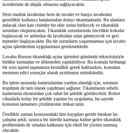
ücretlerinin de düşük olmasını sağlayacaktır.
Hem mutfak lavaboları hem de tuvalet ve banyo lavaboları
genellikle kullanıcı hatalarından dolayı tıkanmaktadır. Bu alanlara
atılacak olan katı cisimler bir süre sonra birikecek ve tıkanıklık
sorunları oluşturacaktır. Tıkanıklık sorunlarında öncelikle kokular
başlayacak ve ardından da lavabodan sular gitmeyecek ve geri
tepmeler başlayacaktır. Bu tür sorunların yaşanmaması için lavabo
açma işlemlerinin uygulanması gerekmektedir.
Lavabo Borusu tıkanıklığı açma işlemleri günümüz teknolojisiyle
birlikte kırmadan ve dökmeden yapılabiliyor. Bu konuda herhangi
bir soru işareti taşımanıza kesinlikle gerek kalmazken, konudan
memnun edici sonuçlar alarak ayrılmanız mümkündür.
Bu işlem sırasında kameralardan yardım alındığı için, sorunun
tespitinin de tam olarak yapılması sağlanır. Tıkanmanın sebebi
kameranın ekranından çok rahat bir şekilde görülecektir. Robot
cihazlarla kolay bir şekilde yapılan bu uygulama, bu sayede
konunun tamamen çözülmesine imkan tanır.
Özellikle zaman konusundaki tüm kaygıları geride bırakan bu
çalışma şekli, uzunca bir süredir karmaşa haline gelen tıkanıklık
probleminin de ortadan kalkması için etkili bir çözüm sunmuş
olacaktır.