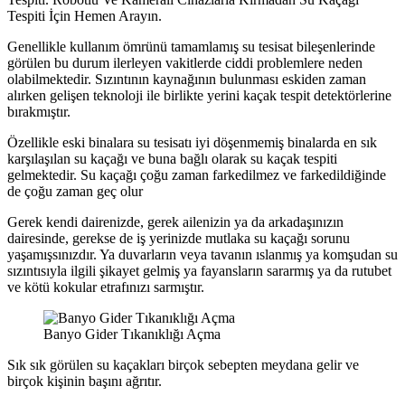
Tespiti İçin Hemen Arayın.
Genellikle kullanım ömrünü tamamlamış su tesisat bileşenlerinde
görülen bu durum ilerleyen vakitlerde ciddi problemlere neden
olabilmektedir. Sızıntının kaynağının bulunması eskiden zaman
alırken gelişen teknoloji ile birlikte yerini kaçak tespit detektörlerine
bırakmıştır.
Özellikle eski binalara su tesisatı iyi döşenmemiş binalarda en sık
karşılaşılan su kaçağı ve buna bağlı olarak su kaçak tespiti
gelmektedir. Su kaçağı çoğu zaman farkedilmez ve farkedildiğinde
de çoğu zaman geç olur
Gerek kendi dairenizde, gerek ailenizin ya da arkadaşınızın
dairesinde, gerekse de iş yerinizde mutlaka su kaçağı sorunu
yaşamışsınızdır. Ya duvarların veya tavanın ıslanmış ya komşudan su
sızıntısıyla ilgili şikayet gelmiş ya fayansların sararmış ya da rutubet
ve kötü kokular etrafınızı sarmıştır.
Banyo Gider Tıkanıklığı Açma
Sık sık görülen su kaçakları birçok sebepten meydana gelir ve
birçok kişinin başını ağrıtır.