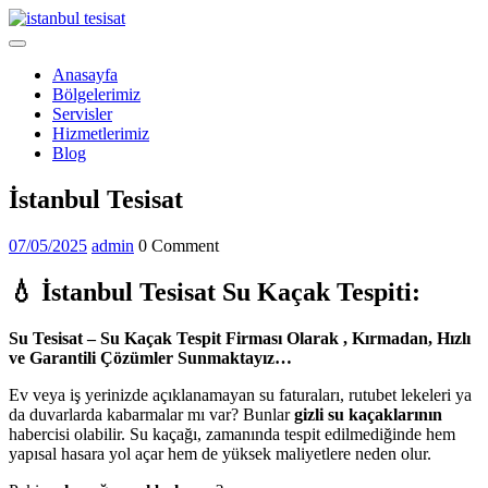
Skip
to
Open
content
Menu
Anasayfa
Bölgelerimiz
Servisler
Hizmetlerimiz
Blog
Close
İstanbul Tesisat
Menu
07/05/2025
admin
07/05/2025
admin
0 Comment
💧
İstanbul Tesisat Su Kaçak Tespiti:
Su Tesisat – Su Kaçak Tespit Firması Olarak , Kırmadan, Hızlı
ve Garantili Çözümler Sunmaktayız…
Ev veya iş yerinizde açıklanamayan su faturaları, rutubet lekeleri ya
da duvarlarda kabarmalar mı var? Bunlar
gizli su kaçaklarının
habercisi olabilir. Su kaçağı, zamanında tespit edilmediğinde hem
yapısal hasara yol açar hem de yüksek maliyetlere neden olur.