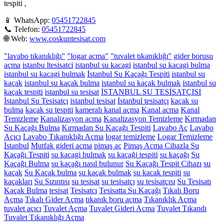
tespiti ,
📱 WhatsApp:
05451722845
📞 Telefon:
05451722845
🌐 Web:
www.coskuntesisat.com
"lavabo tıkanıklığı"
"logar acma"
"tuvalet tıkanıklığı"
gider borusu
açma
istanbu ltesisatci
istanbul su kacagi
istanbul su kacagi bulma
istanbul su kacagi bulmak
İstanbul Su Kaçağı Tespiti
istanbul su
kaçak
istanbul su kaçak bulma
istanbul su kaçak bulmak
istanbul su
kaçak tespiti
istanbul su tesisat
İSTANBUL SU TESİSATÇISI
İstanbul Su Tesisatçı
istanbul tesisat
İstanbul tesisatçı
kaçak su
bulma
kaçak su tespiti
kameralı kanal açma
Kanal acma
Kanal
Temizleme
Kanalizasyon acma
Kanalizasyon Temizleme
Kırmadan
Su Kaçağı Bulma
Kırmadan Su Kaçağı Tespiti
Lavabo Aç
Lavabo
Açıcı
Lavabo Tıkanıklığı Açma
logar temizleme
Logar Temizleme
İstanbul
Mutfak gideri acma
pimaş aç
Pimaş Açma Cihazla Su
Kaçağı Tespiti
su kacagi bulmak
su kaçaği tespiti
su kaçağı
Su
Kaçağı Bulma
su kaçağı nasıl bulunur
Su Kaçağı Tespit Cihazı
su
kaçak
Su Kaçak bulma
su kaçak bulmak
su kacak tespiti
su
kaçakları
Su Sızıntısı
su tesisat
su tesisatçı
su tesisatçısı
Su Tesisatı
Kaçak Bulma
tesisat
Tesisatcı
Tesisatta Su Kaçağı
Tıkalı Boru
Açma
Tıkalı Gider Açma
tıkanık boru açma
Tıkanıklık Açma
tuvalet açıcı
Tuvalet Açma
Tuvalet Gideri Açma
Tuvalet Tıkandı
Tuvalet Tıkanıklığı Açma