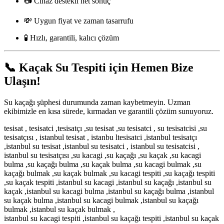
📷 Cihaz destekli net sonuç
💸 Uygun fiyat ve zaman tasarrufu
🧪 Hızlı, garantili, kalıcı çözüm
📞
Kaçak Su Tespiti için Hemen Bize
Ulaşın!
Su kaçağı şüphesi durumunda zaman kaybetmeyin. Uzman
ekibimizle en kısa sürede, kırmadan ve garantili çözüm sunuyoruz.
tesisat , tesisatci ,tesisatçı ,su tesisat ,su tesisatci , su tesisatcisi ,su
tesisatçısı , istanbul tesisat , istanbu ltesisatci ,istanbul tesisatçı
,istanbul su tesisat ,istanbul su tesisatci , istanbul su tesisatcisi ,
istanbul su tesisatçısı ,su kacagi ,su kaçağı ,su kaçak ,su kacagi
bulma ,su kaçağı bulma ,su kaçak bulma ,su kacagi bulmak ,su
kaçağı bulmak ,su kaçak bulmak ,su kacagi tespiti ,su kaçağı tespiti
,su kaçak tespiti ,istanbul su kacagi ,istanbul su kaçağı ,istanbul su
kaçak ,istanbul su kacagi bulma ,istanbul su kaçağı bulma ,istanbul
su kaçak bulma ,istanbul su kacagi bulmak ,istanbul su kaçağı
bulmak ,istanbul su kaçak bulmak ,
istanbul su kacagi tespiti ,istanbul su kaçağı tespiti ,istanbul su kaçak