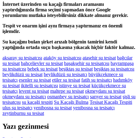
İnternet üzerinden su kaçağı firmaları aramasını
yaptırdığınızda firma seçimi yapmadan önce Google
yorumlarını mutlaka isteyebilirsiniz dikkate almanız gerekir.
Tespit ve onarım işini aynı firmaya yaptırmanız en önemli
işlemdir.
Su kaçağını bulan şirket arızalı bölgenin tamirini kendi
yaptığında ortada suçu başkasına yıkacak hiçbir faktör kalmaz.
aksaray su tesisatçısı
ataköy su tesisatçısı
ataşehir su tesisat
bağcılar
su tesisat
bahçelievler su tesisat
başakşehir su tesisatçısı
bayrampaşa
su tesisatçısı
bebek su tesisat
beşiktaş su tesisat
beşiktaş su tesisatçısı
beylikdüzü su tesisat
beylikdüzü su tesisatçı
büyükçekmece su
tesisatçı
esenler su tesisat
etiler su tesisat
fatih su tesisatçı
hadımköy
su tesisat
ikitelli su tesisatçısı
istinye su tesisat
küçükçekmece su
tesisatçı
levent su tesisat
maltepe su tesisat
okmeydanı su tesisat
okmeydanı su tesisatçı
osmanbey su tesisatçı
sarıyer su tesisat
şişli su
tesisatçısı
su kaçaği tespiti
Su Kaçağı Bulma
Tesisat Kaçağı Tespiti
ulus su tesisatçı
yenibosna su tesisat
yenibosna su tesisatçı
zeytinburnu su tesisat
Yazı gezinmesi