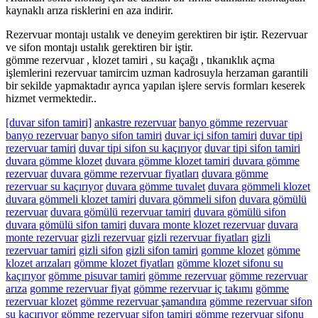
kaynaklı arıza risklerini en aza indirir.
Rezervuar montajı ustalık ve deneyim gerektiren bir iştir. Rezervuar
ve sifon montajı ustalık gerektiren bir iştir.
gömme rezervuar , klozet tamiri , su kaçağı , tıkanıklık açma
işlemlerini rezervuar tamircim uzman kadrosuyla herzaman garantili
bir sekilde yapmaktadır ayrıca yapılan işlere servis formları keserek
hizmet vermektedir..
[duvar sifon tamiri]
ankastre rezervuar
banyo gömme rezervuar
banyo rezervuar
banyo sifon tamiri
duvar içi sifon tamiri
duvar tipi
rezervuar tamiri
duvar tipi sifon su kaçırıyor
duvar tipi sifon tamiri
duvara gömme klozet
duvara gömme klozet tamiri
duvara gömme
rezervuar
duvara gömme rezervuar fiyatları
duvara gömme
rezervuar su kaçırıyor
duvara gömme tuvalet
duvara gömmeli klozet
duvara gömmeli klozet tamiri
duvara gömmeli sifon
duvara gömülü
rezervuar
duvara gömülü rezervuar tamiri
duvara gömülü sifon
duvara gömülü sifon tamiri
duvara monte klozet rezervuar
duvara
monte rezervuar
gizli rezervuar
gizli rezervuar fiyatları
gizli
rezervuar tamiri
gizli sifon
gizli sifon tamiri
gomme klozet
gömme
klozet arızaları
gömme klozet fiyatları
gömme klozet sifonu su
kaçırıyor
gömme pisuvar tamiri
gömme rezervuar
gömme rezervuar
arıza
gomme rezervuar fiyat
gömme rezervuar iç takımı
gömme
rezervuar klozet
gömme rezervuar şamandıra
gömme rezervuar sifon
su kaçırıyor
gömme rezervuar sifon tamiri
gömme rezervuar sifonu