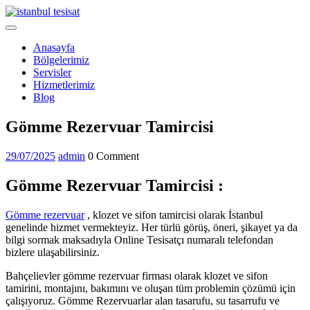
Skip
to
Open
content
Menu
Anasayfa
Bölgelerimiz
Servisler
Hizmetlerimiz
Blog
Close
Gömme Rezervuar Tamircisi
Menu
29/07/2025
admin
29/07/2025
admin
0 Comment
Gömme Rezervuar Tamircisi :
Gömme rezervuar
, klozet ve sifon tamircisi olarak İstanbul
genelinde hizmet vermekteyiz. Her türlü görüş, öneri, şikayet ya da
bilgi sormak maksadıyla Online Tesisatçı numaralı telefondan
bizlere ulaşabilirsiniz.
Bahçelievler gömme rezervuar firması olarak klozet ve sifon
tamirini, montajını, bakımını ve oluşan tüm problemin çözümü için
çalışıyoruz. Gömme Rezervuarlar alan tasarufu, su tasarrufu ve