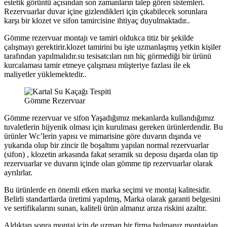
estetik görüntü açısından son zamanların talep gören sistemleri.
Rezervuarlar duvar içine gizlendikleri için çıkabilecek sorunlara
karşı bir klozet ve sifon tamircisine ihtiyaç duyulmaktadır..
Gömme rezervuar montajı ve tamiri oldukca titiz bir şekilde
çalışmayı gerektirir.klozet tamirini bu işte uzmanlaşmış yetkin kişiler
tarafından yapılmalıdır.su tesisatcıları nın hiç görmediği bir ürünü
kurcalaması tamir etmeye çalışması müşteriye fazlası ile ek
maliyetler yüklemektedir..
Gömme Rezervuar
Gömme rezervuar ve sifon Yaşadığımız mekanlarda kullandığımız
tuvaletlerin hijyenik olması için kurulması gereken ürünlerdendir. Bu
ürünler Wc’lerin yapısı ve mimarisine göre duvarın dışında ve
yukarıda olup bir zincir ile boşaltımı yapılan normal rezervuarlar
(sifon) , klozetin arkasında fakat seramik su deposu dışarda olan tip
rezervuarlar ve duvarın içinde olan gömme tip rezervuarlar olarak
ayrılırlar.
Bu ürünlerde en önemli etken marka seçimi ve montaj kalitesidir.
Belirli standartlarda üretimi yapılmış, Marka olarak garanti belgesini
ve sertifikalarını sunan, kaliteli ürün almanız arıza riskini azaltır.
Aldıktan sonra montaj için de uzman bir firma bulmanız montajdan