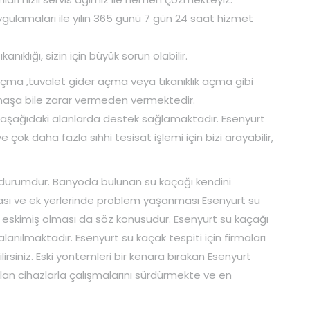
ygulamaları ile yılın 365 günü 7 gün 24 saat hizmet
nıklığı, sizin için büyük sorun olabilir.
açma ,tuvalet gider açma veya tıkanıklık açma gibi
imaşa bile zarar vermeden vermektedir.
i aşağıdaki alanlarda destek sağlamaktadır. Esenyurt
e çok daha fazla sıhhi tesisat işlemi için bizi arayabilir,
bir durumdur. Banyoda bulunan su kaçağı kendini
olması ve ek yerlerinde problem yaşanması Esenyurt su
zın eskimiş olması da söz konusudur. Esenyurt su kaçağı
lanılmaktadır. Esenyurt su kaçak tespiti için firmaları
siniz. Eski yöntemleri bir kenara bırakan Esenyurt
olan cihazlarla çalışmalarını sürdürmekte ve en