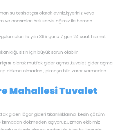
an su tesisatçısı olarak eviniz,işyeriniz veya
bakım ve onarımları hızlı servis ağımız ile hemen
ygulamaları ile yılın 365 günü 7 gün 24 saat hizmet
nıklığı, sizin için büyük sorun olabilir.
tçısı
olarak mutfak gider açma ,tuvalet gider açma
e kırıp dökme olmadan , pimaşa bile zarar vermeden
e Mahallesi Tuvalet
k gideri lögar gideri tıkanıklıklarına kesin çözüm
de kırmadan dökmeden açıyoruz.Uzman ekibimiz
olarak yetişmiş olması nedeniyle bize bu konuda