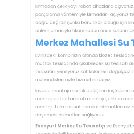
kırmadan çelik yaylı robot cihazlarla açıyoru
parçalama yöntemiyle kırmadan açıyoruz tı
doğru değildir çünkü boru tıkalı olduğu için
önlem amacıyla tıkanmadan önce kullanmak 
Merkez Mahallesi Su T
Evinizdeki kombinizin altında klozet tesisat
mutfak tesisatında çıkabilecek su tesisatı 
tesisatını yeniliyoruz kat kaloriferi doğalga
mühendislerimizle hizmetinizdeyiz.
lavabo montajı musluk değişimi duş kabini tam
montajı petek tamiratı montajı şohben mont
montajı tüm tesisat tamirat hizmetlerimiz. sı
döşemesi hizmetleri sağlıyoruz.
Esenyurt Merkez Su Tesisatçı
ve Esenyurt s
tesisat ile ilgili hertürlü arıza , bakım ve ona