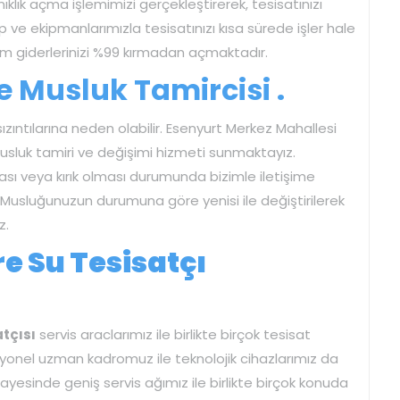
klık açma işlemimizi gerçekleştirerek, tesisatınızı
p ve ekipmanlarımızla tesisatınızı kısa sürede işler hale
tüm giderlerinizi %99 kırmadan açmaktadır.
 Musluk Tamircisi .
 sızıntılarına neden olabilir. Esenyurt Merkez Mahallesi
usluk tamiri ve değişimi hizmeti sunmaktayız.
ası veya kırık olması durumunda bizimle iletişime
niz. Musluğunuzun durumuna göre yenisi ile değiştirilerek
z.
e Su Tesisatçı
tçısı
servis araclarımız ile birlikte birçok tesisat
yonel uzman kadromuz ile teknolojik cihazlarımız da
yesinde geniş servis ağımız ile birlikte birçok konuda