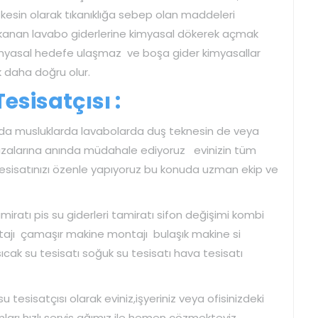
z kesin olarak tıkanıklığa sebep olan maddeleri
kanan lavabo giderlerine kimyasal dökerek açmak
 kimyasal hedefe ulaşmaz ve boşa gider kimyasallar
daha doğru olur.
esisatçısı :
ında musluklarda lavabolarda duş teknesin de veya
arızalarına anında müdahale ediyoruz evinizin tüm
z tesisatınızı özenle yapıyoruz bu konuda uzman ekip ve
iratı pis su giderleri tamiratı sifon değişimi kombi
ajı çamaşır makine montajı bulaşık makine si
cak su tesisatı soğuk su tesisatı hava tesisatı
u tesisatçısı olarak eviniz,işyeriniz veya ofisinizdeki
rımları hızlı servis ağımız ile hemen çözmekteyiz.