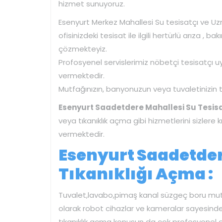
hizmet sunuyoruz.
Esenyurt Merkez Mahallesi Su tesisatçı ve Uzm
ofisinizdeki tesisat ile ilgili hertürlü arıza , 
çözmekteyiz.
Profosyenel servislerimiz nöbetçi tesisatçı u
vermektedir.
Mutfağınızın, banyonuzun veya tuvaletinizin tıka
Esenyurt Saadetdere Mahallesi Su Tesisa
veya tıkanıklık açma gibi hizmetlerini sizler
vermektedir.
Esenyurt Saadetder
Tıkanıklığı Açma :
Tuvalet,lavabo,pimaş kanal süzgeç boru mutfa
olarak robot cihazlar ve kameralar sayesin
tıkanıklık açma konusun da çok profesyonel 