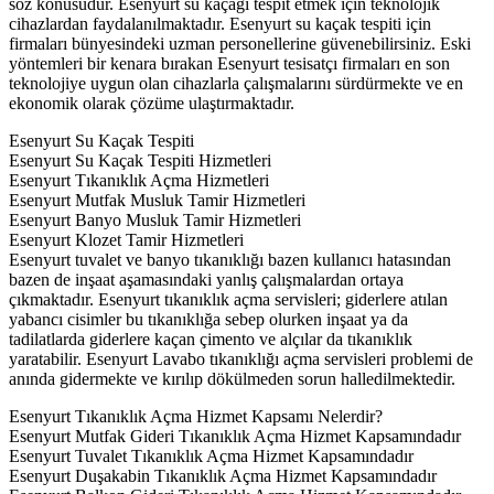
söz konusudur. Esenyurt su kaçağı tespit etmek için teknolojik
cihazlardan faydalanılmaktadır. Esenyurt su kaçak tespiti için
firmaları bünyesindeki uzman personellerine güvenebilirsiniz. Eski
yöntemleri bir kenara bırakan Esenyurt tesisatçı firmaları en son
teknolojiye uygun olan cihazlarla çalışmalarını sürdürmekte ve en
ekonomik olarak çözüme ulaştırmaktadır.
Esenyurt Su Kaçak Tespiti
Esenyurt Su Kaçak Tespiti Hizmetleri
Esenyurt Tıkanıklık Açma Hizmetleri
Esenyurt Mutfak Musluk Tamir Hizmetleri
Esenyurt Banyo Musluk Tamir Hizmetleri
Esenyurt Klozet Tamir Hizmetleri
Esenyurt tuvalet ve banyo tıkanıklığı bazen kullanıcı hatasından
bazen de inşaat aşamasındaki yanlış çalışmalardan ortaya
çıkmaktadır. Esenyurt tıkanıklık açma servisleri; giderlere atılan
yabancı cisimler bu tıkanıklığa sebep olurken inşaat ya da
tadilatlarda giderlere kaçan çimento ve alçılar da tıkanıklık
yaratabilir. Esenyurt Lavabo tıkanıklığı açma servisleri problemi de
anında gidermekte ve kırılıp dökülmeden sorun halledilmektedir.
Esenyurt Tıkanıklık Açma Hizmet Kapsamı Nelerdir?
Esenyurt Mutfak Gideri Tıkanıklık Açma Hizmet Kapsamındadır
Esenyurt Tuvalet Tıkanıklık Açma Hizmet Kapsamındadır
Esenyurt Duşakabin Tıkanıklık Açma Hizmet Kapsamındadır