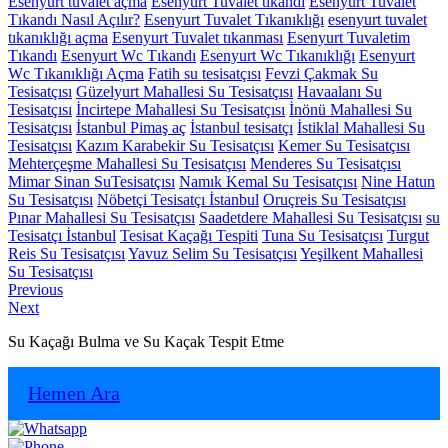
Esenyurt tuvalet açma
Esenyurt Tuvalet tıkandı
Esenyurt Tuvalet
Tıkandı Nasıl Açılır?
Esenyurt Tuvalet Tıkanıklığı
esenyurt tuvalet
tıkanıklığı açma
Esenyurt Tuvalet tıkanması
Esenyurt Tuvaletim
Tıkandı
Esenyurt Wc Tıkandı
Esenyurt Wc Tıkanıklığı
Esenyurt
Wc Tıkanıklığı Açma
Fatih su tesisatçısı
Fevzi Çakmak Su
Tesisatçısı
Güzelyurt Mahallesi Su Tesisatçısı
Havaalanı Su
Tesisatçısı
İncirtepe Mahallesi Su Tesisatçısı
İnönü Mahallesi Su
Tesisatçısı
İstanbul Pimaş aç
İstanbul tesisatçı
İstiklal Mahallesi Su
Tesisatçısı
Kazım Karabekir Su Tesisatçısı
Kemer Su Tesisatçısı
Mehterçeşme Mahallesi Su Tesisatçısı
Menderes Su Tesisatçısı
Mimar Sinan SuTesisatçısı
Namık Kemal Su Tesisatçısı
Nine Hatun
Su Tesisatçısı
Nöbetçi Tesisatçı İstanbul
Oruçreis Su Tesisatçısı
Pınar Mahallesi Su Tesisatçısı
Saadetdere Mahallesi Su Tesisatçısı
su
Tesisatçı İstanbul
Tesisat Kaçağı Tespiti
Tuna Su Tesisatçısı
Turgut
Reis Su Tesisatçısı
Yavuz Selim Su Tesisatçısı
Yeşilkent Mahallesi
Su Tesisatçısı
Yazı
Previous
Previous
Next
post:
Next
gezinmesi
post:
Su Kaçağı Bulma ve Su Kaçak Tespit Etme
Hemen Ara