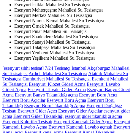
Esenyurt İstiklal Mahallesi Su Tesisatçısı
Esenyurt Mehterçeşme Mahallesi Su Tesisatçısı
Esenyurt Merkez Mahallesi Su Tesisatçısı
Esenyurt Namık Kemal Mahallesi Su Tesisatçısı
Esenyurt Örnek Mahallesi Su Tesisatçısı
Esenyurt Pınar Mahallesi Su Tesisatçısı
Esenyurt Saadetdere Mahallesi Su Tesisatçısı
Esenyurt Sanayi Mahallesi Su Tesisatçısı
Esenyurt Talatpaşa Mahallesi Su Tesisatçısı
Esenyurt Yenikent Mahallesi Su Tesisatçısı
Esenyurt Yeşilkent Mahallesi Su Tesisatçısı
[esenyurt sıhhi tesisat]
7/24 Tesisatçı İstanbul
Akçaburgaz Mahallesi
Su Tesisatçısı
Ardıçlı Mahallesi Su Tesisatçısı
Atatürk Mahallesi Su
Tesisatçısı
Cumhuriyet Mahallesi Su Tesisatçısı
Esenkent Mahallesi
Su Tesisatçısı
Esenyurt Klozet Gideri Açma
Esenyurt Lavabo
Gideri Açma
Esenyurt Tuvalet Gideri Açma
Esenyurt Banyo Gideri
Açma
Esenyurt Banyo Tıkanıklığı açma
Esenyurt Boru Açıcı
Esenyurt Boru Açıcılar
Esenyurt Boru Açma
Esenyurt Boru
Tıkanıklığı
Esenyurt Boru Tıkanıklığı Açma
Esenyurt Doğalgaz
Tesisatı
Esenyurt Gider Açıcı
Esenyurt Gider Açıcılar
esenyurt gider
açma
Esenyurt Gider Tıkanıklığı
esenyurt gider tıkanıklığı açma
Esenyurt Kalorifer Tesisatı
Esenyurt Kameralı Gider Açma
Esenyurt
Kameralı Lavabo Açma
Esenyurt Kameralı Lavabo açmak
Esenyurt
Kanal açıcı
Esenyurt kanal açma
Esenyurt Kanal Tıkanıklığı