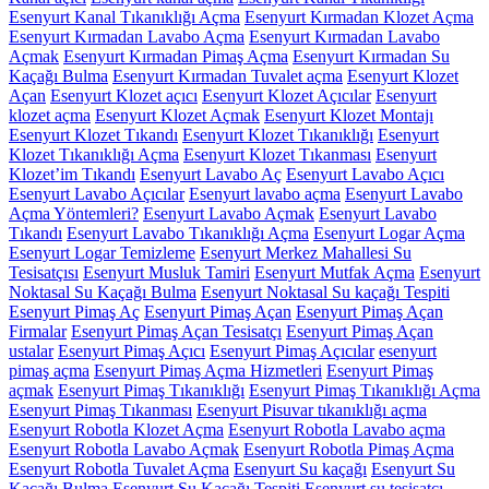
Esenyurt Kanal Tıkanıklığı Açma
Esenyurt Kırmadan Klozet Açma
Esenyurt Kırmadan Lavabo Açma
Esenyurt Kırmadan Lavabo
Açmak
Esenyurt Kırmadan Pimaş Açma
Esenyurt Kırmadan Su
Kaçağı Bulma
Esenyurt Kırmadan Tuvalet açma
Esenyurt Klozet
Açan
Esenyurt Klozet açıcı
Esenyurt Klozet Açıcılar
Esenyurt
klozet açma
Esenyurt Klozet Açmak
Esenyurt Klozet Montajı
Esenyurt Klozet Tıkandı
Esenyurt Klozet Tıkanıklığı
Esenyurt
Klozet Tıkanıklığı Açma
Esenyurt Klozet Tıkanması
Esenyurt
Klozet’im Tıkandı
Esenyurt Lavabo Aç
Esenyurt Lavabo Açıcı
Esenyurt Lavabo Açıcılar
Esenyurt lavabo açma
Esenyurt Lavabo
Açma Yöntemleri?
Esenyurt Lavabo Açmak
Esenyurt Lavabo
Tıkandı
Esenyurt Lavabo Tıkanıklığı Açma
Esenyurt Logar Açma
Esenyurt Logar Temizleme
Esenyurt Merkez Mahallesi Su
Tesisatçısı
Esenyurt Musluk Tamiri
Esenyurt Mutfak Açma
Esenyurt
Noktasal Su Kaçağı Bulma
Esenyurt Noktasal Su kaçağı Tespiti
Esenyurt Pimaş Aç
Esenyurt Pimaş Açan
Esenyurt Pimaş Açan
Firmalar
Esenyurt Pimaş Açan Tesisatçı
Esenyurt Pimaş Açan
ustalar
Esenyurt Pimaş Açıcı
Esenyurt Pimaş Açıcılar
esenyurt
pimaş açma
Esenyurt Pimaş Açma Hizmetleri
Esenyurt Pimaş
açmak
Esenyurt Pimaş Tıkanıklığı
Esenyurt Pimaş Tıkanıklığı Açma
Esenyurt Pimaş Tıkanması
Esenyurt Pisuvar tıkanıklığı açma
Esenyurt Robotla Klozet Açma
Esenyurt Robotla Lavabo açma
Esenyurt Robotla Lavabo Açmak
Esenyurt Robotla Pimaş Açma
Esenyurt Robotla Tuvalet Açma
Esenyurt Su kaçağı
Esenyurt Su
Kaçağı Bulma
Esenyurt Su Kaçağı Tespiti
Esenyurt su tesisatçı