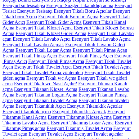
Esenyurt su tesisatçısı
Esenyurt Süzgeç Tıkanıklığı açma
Esenyurt
Tesisat
Esenyurt Tesisatçı
Esenyurt Tıkalı Boru Açıcılar
Esenyurt
Tıkalı boru Açma
Esenyurt Tıkalı Boruları Açma
Esenyurt Tıkalı
Gider Açıcı
Esenyurt Tıkalı Gider Açma
Esenyurt Tıkalı Kanal
Açma
Esenyurt Tıkalı Klozet Açma
Esenyurt Tıkalı Klozet Borusu
Açma
Esenyurt Tıkalı Klozet Gideri Açma
Esenyurt Tıkalı Lavabo
açan
Esenyurt Tıkalı Lavabo Açıcı
Esenyurt Tıkalı Lavabo Açma
Esenyurt Tıkalı Lavabo Açmak
Esenyurt Tıkalı Lavabo Gideri
Açma
Esenyurt Tıkalı Logar Açma
Esenyurt Tıkalı Pimaş Açan
Esenyurt Tıkalı Pimaş Açıcı
Esenyurt Tıkalı Pimaş Açıcı Esenyurt
Pimaş Açıcı
Esenyurt Tıkalı Pimaş Açma
Esenyurt Tıkalı Tuvalet
Açan
Esenyurt Tıkalı Tuvalet Açıcı
Esenyurt Tıkalı Tuvalet Açma
Esenyurt Tıkalı Tuvalet Açma yöntemleri
Esenyurt Tıkalı Tuvalet
gideri açma
Esenyurt Tıkalı wc Açma
Esenyurt Tıkalı wc gideri
açma
Esenyurt Tıkalı wc Nasıl Açılır?
Esenyurt Tıkanan Kanalı
açma
Esenyurt Tıkanan Klozet Açma
Esenyurt Tıkanan Lavabo
Açma
Esenyurt Tıkanan Logarı Açma
Esenyurt Tıkanan Pimaşı
açma
Esenyurt Tıkanan Tuvalet Açma
Esenyurt Tıkanan tuvaleti
Açma
Esenyurt Tıkanıklık Açıcı
Esenyurt Tıkanıklık Açıcılar
Esenyurt tıkanıklık açma
Esenyurt Tıkanıklık Açmak
Esenyurt
Tıkanmış Kanal Açma
Esenyurt Tıkanmış Klozet Açma
Esenyurt
Tıkanmış Lavabo Açma
Esenyurt Tıkanmış Logar Açma
Esenyurt
Tıkanmış Pimaş açma
Esenyurt Tıkanmış Tuvalet Açma
Esenyurt
Tuvalet açan
Esenyurt Tuvalet Açıcı
Esenyurt Tuvalet açıcılar