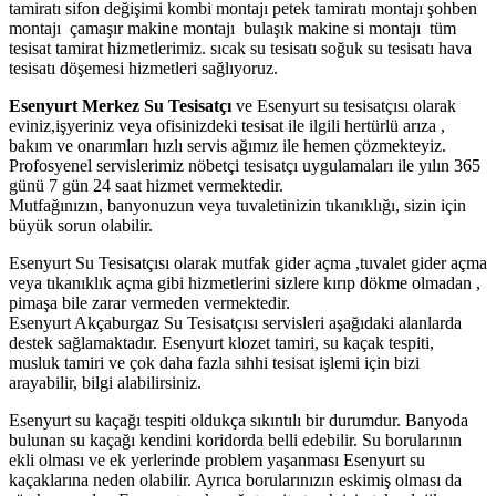
tamiratı sifon değişimi kombi montajı petek tamiratı montajı şohben
montajı çamaşır makine montajı bulaşık makine si montajı tüm
tesisat tamirat hizmetlerimiz. sıcak su tesisatı soğuk su tesisatı hava
tesisatı döşemesi hizmetleri sağlıyoruz.
Esenyurt Merkez Su Tesisatçı
ve Esenyurt su tesisatçısı olarak
eviniz,işyeriniz veya ofisinizdeki tesisat ile ilgili hertürlü arıza ,
bakım ve onarımları hızlı servis ağımız ile hemen çözmekteyiz.
Profosyenel servislerimiz nöbetçi tesisatçı uygulamaları ile yılın 365
günü 7 gün 24 saat hizmet vermektedir.
Mutfağınızın, banyonuzun veya tuvaletinizin tıkanıklığı, sizin için
büyük sorun olabilir.
Esenyurt Su Tesisatçısı olarak mutfak gider açma ,tuvalet gider açma
veya tıkanıklık açma gibi hizmetlerini sizlere kırıp dökme olmadan ,
pimaşa bile zarar vermeden vermektedir.
Esenyurt Akçaburgaz Su Tesisatçısı servisleri aşağıdaki alanlarda
destek sağlamaktadır. Esenyurt klozet tamiri, su kaçak tespiti,
musluk tamiri ve çok daha fazla sıhhi tesisat işlemi için bizi
arayabilir, bilgi alabilirsiniz.
Esenyurt su kaçağı tespiti oldukça sıkıntılı bir durumdur. Banyoda
bulunan su kaçağı kendini koridorda belli edebilir. Su borularının
ekli olması ve ek yerlerinde problem yaşanması Esenyurt su
kaçaklarına neden olabilir. Ayrıca borularınızın eskimiş olması da