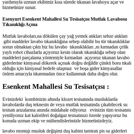
yardımıyla uzman ekibimiz kısa sürede tıkanan lavaboyu açar ve
hizmetinize sunar.
Esenyurt Esenkent Mahallesi Su Tesisatçısı Mutfak Lavabosu
Tıkanıklığı Açma
Mutfak lavaboları,na dökülen çay yağ yemek atıkları sebze atıkları
gibi maddeler lavabo tıkanıklığına sebep olabilir bu tür tıkanıklıklar
sorun olmaktan çıktı biz bu lavabo tıkanıklıkları ,nı kırmadan çelik
yaylı robot cihazlarla açıyoruz kesin olarak tıkanıklığa sebep olan
maddeleri parçalama yöntemiyle kırmadan açıyoruz tıkanan lavabo
giderlerine kimyasal dökerek açmak doğru değildir çünkü boru tıkalı
olduğu için kimyasal hedefe ulaşmaz ve boşa gider kimyasallar
önlem amacıyla tıkanmadan önce kullanmak daha doğru olur.
Esenkent Mahallesi Su Tesisatçısı :
Evinizdeki kombinizin altında klozet tesisatında musluklarda
lavabolarda duş teknesin de veya mutfak tesisatında çıkabilecek su
tesisatı arızalarına anında müdahale ediyoruz evinizin tüm tesisatını
yeniliyoruz kat kaloriferi doğalgaz tesisatınızı özenle yapıyoruz bu
konuda uzman ekip ve mühendislerimizle hizmetinizdeyiz.
lavabo montajı musluk değişimi duş kabini tamiratı pis su giderleri