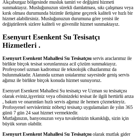
Akçaburgaz bölgesinde musluk tamiri ve değişimi hizmeti
sunmaktayız. Musluğunuzun sürekli damlatması, sıkı çalışması veya
kırık olması durumunda bizimle iletişime geçerek kaliteli ve hızlı bir
hizmet alabilirsiniz. Musluğunuzun durumuna göre yenisi ile
değiştirilerek sizlere kaliteli ve güvenilir hizmet sunmaktayız.
Esenyurt Esenkent Su Tesisatçı
Hizmetleri .
Esenyurt Esenkent Mahallesi Su Tesisatçısı
servis araclarımız ile
birlikte birçok tesisat sorunlarınıza acil çözüm sunmaktayız.
Profesyonel uzman kadromuz ile teknolojik cihazlarımız da
bulunmaktadır. Alanında uzman ustalarımız sayesinde geniş servis
ağımız ile birlikte birçok konuda hizmet sunuyoruz.
Esenyurt Esenkent Mahallesi Su tesisatçı ve Uzman su tesisatçısı
olarak eviniz,işyeriniz veya ofisinizdeki tesisat ile ilgili hertürlü arıza
, bakım ve onarımları hızlı servis ağımız ile hemen çözmekteyiz.
Profosyenel servislerimiz nöbetçi tesisatçı uygulamaları ile yılın 365
günü 7 gün 24 saat hizmet vermektedir.
Mutfağınızın, banyonuzun veya tuvaletinizin tıkanıklığı, sizin için
büyük sorun olabilir.
Esenyurt Esenkent Mahallesi Su Tesisatçısı
olarak mutfak gider