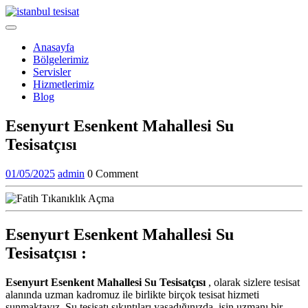
Skip
to
Open
content
Menu
Anasayfa
Bölgelerimiz
Servisler
Hizmetlerimiz
Blog
Close
Esenyurt Esenkent Mahallesi Su
Menu
Tesisatçısı
01/05/2025
admin
01/05/2025
admin
0 Comment
Esenyurt Esenkent Mahallesi Su
Tesisatçısı :
Esenyurt Esenkent Mahallesi Su Tesisatçısı
, olarak sizlere tesisat
alanında uzman kadromuz ile birlikte birçok tesisat hizmeti
sunmaktayız. Su tesisatı sıkıntıları yaşadığınızda, işin uzmanı bir