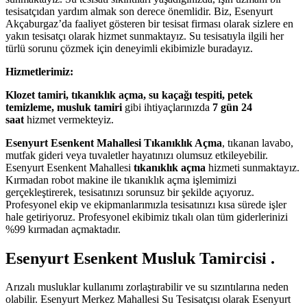
tesisatçıdan yardım almak son derece önemlidir. Biz, Esenyurt
Akçaburgaz’da faaliyet gösteren bir tesisat firması olarak sizlere en
yakın tesisatçı olarak hizmet sunmaktayız. Su tesisatıyla ilgili her
türlü sorunu çözmek için deneyimli ekibimizle buradayız.
Hizmetlerimiz:
Klozet tamiri, tıkanıklık açma, su kaçağı tespiti, petek
temizleme, musluk tamiri
gibi ihtiyaçlarınızda
7 gün 24
saat
hizmet vermekteyiz.
Esenyurt Esenkent Mahallesi Tıkanıklık Açma
, tıkanan lavabo,
mutfak gideri veya tuvaletler hayatınızı olumsuz etkileyebilir.
Esenyurt Esenkent Mahallesi
tıkanıklık açma
hizmeti sunmaktayız.
Kırmadan robot makine ile tıkanıklık açma işlemimizi
gerçekleştirerek, tesisatınızı sorunsuz bir şekilde açıyoruz.
Profesyonel ekip ve ekipmanlarımızla tesisatınızı kısa sürede işler
hale getiriyoruz. Profesyonel ekibimiz tıkalı olan tüm giderlerinizi
%99 kırmadan açmaktadır.
Esenyurt Esenkent Musluk Tamircisi .
Arızalı musluklar kullanımı zorlaştırabilir ve su sızıntılarına neden
olabilir. Esenyurt Merkez Mahallesi Su Tesisatçısı olarak Esenyurt