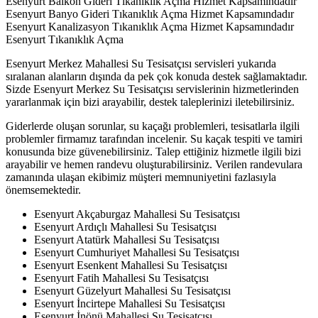
Esenyurt Balkon Gideri Tıkanıklık Açma Hizmet Kapsamındadır
Esenyurt Banyo Gideri Tıkanıklık Açma Hizmet Kapsamındadır
Esenyurt Kanalizasyon Tıkanıklık Açma Hizmet Kapsamındadır
Esenyurt Tıkanıklık Açma
Esenyurt Merkez Mahallesi Su Tesisatçısı servisleri yukarıda
sıralanan alanların dışında da pek çok konuda destek sağlamaktadır.
Sizde Esenyurt Merkez Su Tesisatçısı servislerinin hizmetlerinden
yararlanmak için bizi arayabilir, destek taleplerinizi iletebilirsiniz.
Giderlerde oluşan sorunlar, su kaçağı problemleri, tesisatlarla ilgili
problemler firmamız tarafından incelenir. Su kaçak tespiti ve tamiri
konusunda bize güvenebilirsiniz. Talep ettiğiniz hizmetle ilgili bizi
arayabilir ve hemen randevu oluşturabilirsiniz. Verilen randevulara
zamanında ulaşan ekibimiz müşteri memnuniyetini fazlasıyla
önemsemektedir.
Esenyurt Akçaburgaz Mahallesi Su Tesisatçısı
Esenyurt Ardıçlı Mahallesi Su Tesisatçısı
Esenyurt Atatürk Mahallesi Su Tesisatçısı
Esenyurt Cumhuriyet Mahallesi Su Tesisatçısı
Esenyurt Esenkent Mahallesi Su Tesisatçısı
Esenyurt Fatih Mahallesi Su Tesisatçısı
Esenyurt Güzelyurt Mahallesi Su Tesisatçısı
Esenyurt İncirtepe Mahallesi Su Tesisatçısı
Esenyurt İnönü Mahallesi Su Tesisatçısı