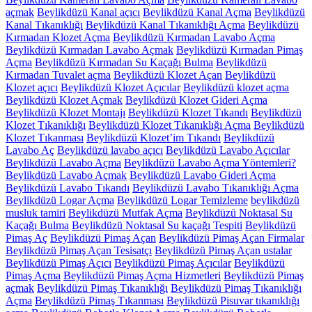
açmak
Beylikdüzü Kanal açıcı
Beylikdüzü Kanal Açma
Beylikdüzü
Kanal Tıkanıklığı
Beylikdüzü Kanal Tıkanıklığı Açma
Beylikdüzü
Kırmadan Klozet Açma
Beylikdüzü Kırmadan Lavabo Açma
Beylikdüzü Kırmadan Lavabo Açmak
Beylikdüzü Kırmadan Pimaş
Açma
Beylikdüzü Kırmadan Su Kaçağı Bulma
Beylikdüzü
Kırmadan Tuvalet açma
Beylikdüzü Klozet Açan
Beylikdüzü
Klozet açıcı
Beylikdüzü Klozet Açıcılar
Beylikdüzü klozet açma
Beylikdüzü Klozet Açmak
Beylikdüzü Klozet Gideri Açma
Beylikdüzü Klozet Montajı
Beylikdüzü Klozet Tıkandı
Beylikdüzü
Klozet Tıkanıklığı
Beylikdüzü Klozet Tıkanıklığı Açma
Beylikdüzü
Klozet Tıkanması
Beylikdüzü Klozet’im Tıkandı
Beylikdüzü
Lavabo Aç
Beylikdüzü lavabo açıcı
Beylikdüzü Lavabo Açıcılar
Beylikdüzü Lavabo Açma
Beylikdüzü Lavabo Açma Yöntemleri?
Beylikdüzü Lavabo Açmak
Beylikdüzü Lavabo Gideri Açma
Beylikdüzü Lavabo Tıkandı
Beylikdüzü Lavabo Tıkanıklığı Açma
Beylikdüzü Logar Açma
Beylikdüzü Logar Temizleme
beylikdüzü
musluk tamiri
Beylikdüzü Mutfak Açma
Beylikdüzü Noktasal Su
Kaçağı Bulma
Beylikdüzü Noktasal Su kaçağı Tespiti
Beylikdüzü
Pimaş Aç
Beylikdüzü Pimaş Açan
Beylikdüzü Pimaş Açan Firmalar
Beylikdüzü Pimaş Açan Tesisatçı
Beylikdüzü Pimaş Açan ustalar
Beylikdüzü Pimaş Açıcı
Beylikdüzü Pimaş Açıcılar
Beylikdüzü
Pimaş Açma
Beylikdüzü Pimaş Açma Hizmetleri
Beylikdüzü Pimaş
açmak
Beylikdüzü Pimaş Tıkanıklığı
Beylikdüzü Pimaş Tıkanıklığı
Açma
Beylikdüzü Pimaş Tıkanması
Beylikdüzü Pisuvar tıkanıklığı