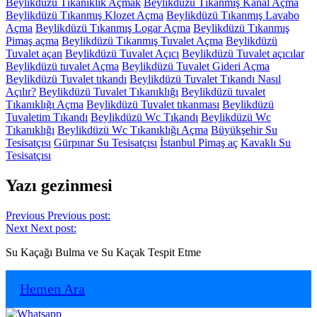
Beylikdüzü Tıkanıklık Açmak
Beylikdüzü Tıkanmış Kanal Açma
Beylikdüzü Tıkanmış Klozet Açma
Beylikdüzü Tıkanmış Lavabo
Açma
Beylikdüzü Tıkanmış Logar Açma
Beylikdüzü Tıkanmış
Pimaş açma
Beylikdüzü Tıkanmış Tuvalet Açma
Beylikdüzü
Tuvalet açan
Beylikdüzü Tuvalet Açıcı
Beylikdüzü Tuvalet açıcılar
Beylikdüzü tuvalet Açma
Beylikdüzü Tuvalet Gideri Açma
Beylikdüzü Tuvalet tıkandı
Beylikdüzü Tuvalet Tıkandı Nasıl
Açılır?
Beylikdüzü Tuvalet Tıkanıklığı
Beylikdüzü tuvalet
Tıkanıklığı Açma
Beylikdüzü Tuvalet tıkanması
Beylikdüzü
Tuvaletim Tıkandı
Beylikdüzü Wc Tıkandı
Beylikdüzü Wc
Tıkanıklığı
Beylikdüzü Wc Tıkanıklığı Açma
Büyükşehir Su
Tesisatçısı
Gürpınar Su Tesisatçısı
İstanbul Pimaş aç
Kavaklı Su
Tesisatçısı
Yazı gezinmesi
Previous
Previous post:
Next
Next post:
Su Kaçağı Bulma ve Su Kaçak Tespit Etme
Hemen Ara