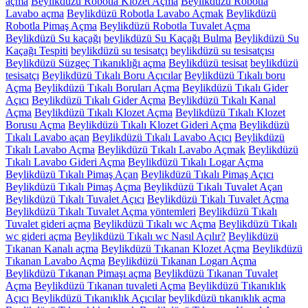
açma
Beylikdüzü Robotla Klozet Açma
Beylikdüzü Robotla
Lavabo açma
Beylikdüzü Robotla Lavabo Açmak
Beylikdüzü
Robotla Pimaş Açma
Beylikdüzü Robotla Tuvalet Açma
Beylikdüzü Su kaçağı
beylikdüzü Su Kaçağı Bulma
Beylikdüzü Su
Kaçağı Tespiti
beylikdüzü su tesisatçı
beylikdüzü su tesisatçısı
Beylikdüzü Süzgeç Tıkanıklığı açma
Beylikdüzü tesisat
beylikdüzü
tesisatçı
Beylikdüzü Tıkalı Boru Açıcılar
Beylikdüzü Tıkalı boru
Açma
Beylikdüzü Tıkalı Boruları Açma
Beylikdüzü Tıkalı Gider
Açıcı
Beylikdüzü Tıkalı Gider Açma
Beylikdüzü Tıkalı Kanal
Açma
Beylikdüzü Tıkalı Klozet Açma
Beylikdüzü Tıkalı Klozet
Borusu Açma
Beylikdüzü Tıkalı Klozet Gideri Açma
Beylikdüzü
Tıkalı Lavabo açan
Beylikdüzü Tıkalı Lavabo Açıcı
Beylikdüzü
Tıkalı Lavabo Açma
Beylikdüzü Tıkalı Lavabo Açmak
Beylikdüzü
Tıkalı Lavabo Gideri Açma
Beylikdüzü Tıkalı Logar Açma
Beylikdüzü Tıkalı Pimaş Açan
Beylikdüzü Tıkalı Pimaş Açıcı
Beylikdüzü Tıkalı Pimaş Açma
Beylikdüzü Tıkalı Tuvalet Açan
Beylikdüzü Tıkalı Tuvalet Açıcı
Beylikdüzü Tıkalı Tuvalet Açma
Beylikdüzü Tıkalı Tuvalet Açma yöntemleri
Beylikdüzü Tıkalı
Tuvalet gideri açma
Beylikdüzü Tıkalı wc Açma
Beylikdüzü Tıkalı
wc gideri açma
Beylikdüzü Tıkalı wc Nasıl Açılır?
Beylikdüzü
Tıkanan Kanalı açma
Beylikdüzü Tıkanan Klozet Açma
Beylikdüzü
Tıkanan Lavabo Açma
Beylikdüzü Tıkanan Logarı Açma
Beylikdüzü Tıkanan Pimaşı açma
Beylikdüzü Tıkanan Tuvalet
Açma
Beylikdüzü Tıkanan tuvaleti Açma
Beylikdüzü Tıkanıklık
Açıcı
Beylikdüzü Tıkanıklık Açıcılar
beylikdüzü tıkanıklık açma