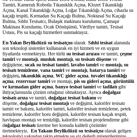
Tamiri, Kameralı Robotla Tıkanıklık Açma, Klozet Tıkanıklığı
Açma, Kanal Tıkanıklığı Açma, Loğar Tıkanıklığı Açma, cihazla su
kaçağı tespiti, Kırmadan Su Kaçağı Bulma, Noktasal Su Kaçağı
Bulma, Sıhhi Tesisatcı, Bulaşık makinası kurulumu, Çamaşır
Makinası Kurulumu, Ocak Dönüşümü, Vitrifiye tamiri, Tesisat
Ustası, Pis su kaçağı hizmetleri sunmaktayız.
En Yakın Beylikdüzü su tesisatçısı
olarak
Sıhhi tesisat
alanında
son teknoloji sistemler kullanarak en iyi hizmeti ve en uygun
fiyatlarda vermekteyiz. Her türlü
su tesisat arızası
ve tamiri,
çeşme
tamiri
ve
montajı
,
musluk montajı
,
su tesisatı döşeme
ve
değiştirme,
sıcak su tesisat tamiri
,
lavabo tamiri
ve
montajı,
su
tesisatı temizleme
,
vana tamiri
ve
montajı
,
batarya tamiri
ve
değişimi
, tıkanıklık açma
,
WC gider açma
,
tuvalet tıkanıklığı
açma
,
rezervuar tamiri
ve montajı,
pis su gideri açma
,
görüntülü
ve kırmadan gider açma
,
banyo tesisat tamiri
ve
tadilatı
gibi
ihtiyaçlarınızda çözüm ortağınız olmaktayız. Ayrıca
doğalgaz
tesisatı arıza
ve tamiri,
doğalgaz tesisat bakımı
ve
döşeme,
doğalgaz tesisat montajı
ve değişimi, kalorifer tesisatı
tamiri ve bakımı, kalorifer tamiri, kalorifer tesisatı temizleme, petek
temizleme, kalorifer boru değişimi, kalorifer tesisatı kaçak tespiti,
havlupan montajı ve temizliği, kalorifer tesisatı projelendirme gibi
d
oğalgaz tesisatı
üzerine her konuda kaliteli çözümler
üretmekteyiz.
En Yakaın Beylikdüzü su tesisatçısı
olarak gelişen
teknolojiyi yakından takip etmekte ve siz değerli müşterilerimize