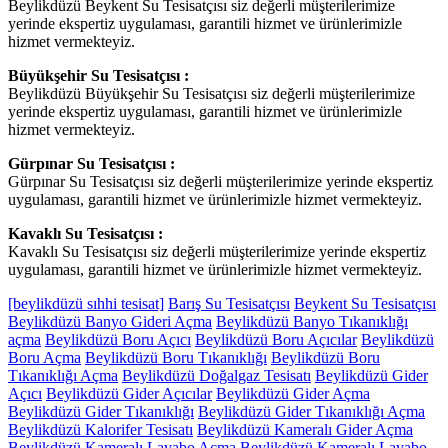
Beylikdüzü Beykent Su Tesisatçısı siz değerli müşterilerimize
yerinde ekspertiz uygulaması, garantili hizmet ve ürünlerimizle
hizmet vermekteyiz.
Büyükşehir Su Tesisatçısı :
Beylikdüzü Büyükşehir Su Tesisatçısı siz değerli müşterilerimize
yerinde ekspertiz uygulaması, garantili hizmet ve ürünlerimizle
hizmet vermekteyiz.
Gürpınar Su Tesisatçısı :
Gürpınar Su Tesisatçısı siz değerli müşterilerimize yerinde ekspertiz
uygulaması, garantili hizmet ve ürünlerimizle hizmet vermekteyiz.
Kavaklı Su Tesisatçısı :
Kavaklı Su Tesisatçısı siz değerli müşterilerimize yerinde ekspertiz
uygulaması, garantili hizmet ve ürünlerimizle hizmet vermekteyiz.
[beylikdüzü sıhhi tesisat]
Barış Su Tesisatçısı
Beykent Su Tesisatçısı
Beylikdüzü Banyo Gideri Açma
Beylikdüzü Banyo Tıkanıklığı
açma
Beylikdüzü Boru Açıcı
Beylikdüzü Boru Açıcılar
Beylikdüzü
Boru Açma
Beylikdüzü Boru Tıkanıklığı
Beylikdüzü Boru
Tıkanıklığı Açma
Beylikdüzü Doğalgaz Tesisatı
Beylikdüzü Gider
Açıcı
Beylikdüzü Gider Açıcılar
Beylikdüzü Gider Açma
Beylikdüzü Gider Tıkanıklığı
Beylikdüzü Gider Tıkanıklığı Açma
Beylikdüzü Kalorifer Tesisatı
Beylikdüzü Kameralı Gider Açma
Beylikdüzü Kameralı Lavabo Açma
Beylikdüzü Kameralı Lavabo