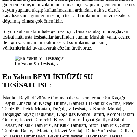
giderlerde oluşan arızaların onarılması için yapılan işlemlerdir. Temiz
suyun yapılara ulaşıp kullanılmasının ardından, atık su olarak
kanalizasyona gönderilmesi için tesisat borularının tam ve eksiksiz
döşenmiş olması çok önemlidir.
Suyun kullanılabilir hale gelmesi için, binalara ulaşımını sağlayan
tesisat hattı usta tesisatçılar tarafından yapılır. Musluk, vana, çeşme
ile ilgili yaşanılan tüm sıhhi tesisat sorunlarına gelişmiş
yöntemlerimizi uygulayarak çözüm üretiyoruz.
En Yakın Su Tesisatçısı
En Yakın BEYLİKDÜZÜ SU
TESİSATCISI :
İstanbul Beylikdüzü’nde tüm mahalle ve semtlerinde Su Kaçağı
Tespiti Cihazla Su Kaçağı Bulma, Kameralı Tıkanıklık Açma, Petek
Temizliği, Petek Montajı, Doğalgaz Tesisatçısı Kombi Montajı,
Doğalgaz Sayaç Bağlantısı, Doğalgaz Kombi Tamiri, Kombi Bakım
Onarım, Klozet Tamircisi, Klozet Tamiri, İnşaat Şantiyesi Sıhhi
Tesisat, Musluk Tamircisi, Musluk Tamiratı, Sifon Tamircisi, Sifon
Tamiratı, Batarya Montajı, Klozet Montajı, Daire Su Tesisat Tadilatı,
Su Tesisat Tamir İşleri, Bakır Boru tesisatı, Bakır Boru Tesisat