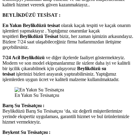
kaliteli hizmet vererek güven kazanmaktayız..
BEYLİKDÜZÜ TESİSAT :
En Yakın Beylikdüzü tesisat
olarak kaçak tespiti ve kaçak onarım
işlemleri yapmaktayız . Yaptığımız onarımlar kaçak
tespitleri
Beylikdüzü Tesisat
biziz, her zaman işimizin arkasındayız.
Bizlere 7/24 saat ulaşabileceğiniz firma hatlarımızdan iletişime
geçebilirsiniz.
7/24 Acil Beylikdüzü
ve diğer ilçelerde faaliyet göstermekteyiz.
Modern ve son model ekipmanlarımız ile sizlere daha iyi ve kaliteli
bir işcilik çıkarabilmek için çalışıyoruz
Beylikdüzü su
tesisat
işlerinizi bizleri arayarak yaptırabilirsiniz. Yaptığımız
işlemlerden uygun ücret ve kaliteli malzeme kullanılmaktadır.
En Yakın Su Tesisatçısı
Barış Su Tesisatçısı :
Beylikdüzü Barış Su Tesisatçısı ‘da, siz değerli müşterilerimize
yerinde ekspertiz uygulaması, garantili hizmet ve bul ürünlerimizle
hizmet vermekteyiz.
Beykent Su Tesisatçısı :