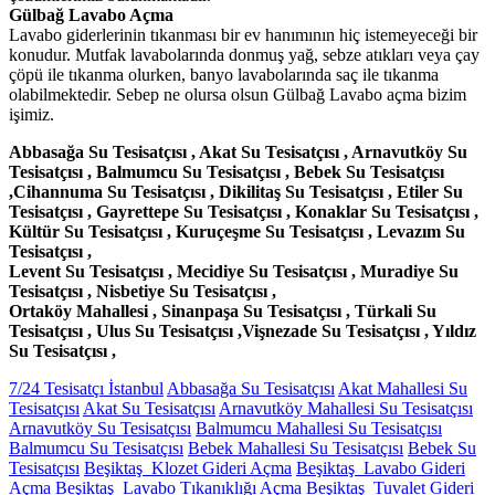
Gülbağ Lavabo Açma
Lavabo giderlerinin tıkanması bir ev hanımının hiç istemeyeceği bir
konudur. Mutfak lavabolarında donmuş yağ, sebze atıkları veya çay
çöpü ile tıkanma olurken, banyo lavabolarında saç ile tıkanma
olabilmektedir. Sebep ne olursa olsun Gülbağ Lavabo açma bizim
işimiz.
Abbasağa Su Tesisatçısı , Akat Su Tesisatçısı , Arnavutköy Su
Tesisatçısı , Balmumcu Su Tesisatçısı , Bebek Su Tesisatçısı
,Cihannuma Su Tesisatçısı , Dikilitaş Su Tesisatçısı , Etiler Su
Tesisatçısı , Gayrettepe Su Tesisatçısı , Konaklar Su Tesisatçısı ,
Kültür Su Tesisatçısı , Kuruçeşme Su Tesisatçısı , Levazım Su
Tesisatçısı ,
Levent Su Tesisatçısı , Mecidiye Su Tesisatçısı , Muradiye Su
Tesisatçısı , Nisbetiye Su Tesisatçısı ,
Ortaköy Mahallesi , Sinanpaşa Su Tesisatçısı , Türkali Su
Tesisatçısı , Ulus Su Tesisatçısı ,Vişnezade Su Tesisatçısı , Yıldız
Su Tesisatçısı ,
7/24 Tesisatçı İstanbul
Abbasağa Su Tesisatçısı
Akat Mahallesi Su
Tesisatçısı
Akat Su Tesisatçısı
Arnavutköy Mahallesi Su Tesisatçısı
Arnavutköy Su Tesisatçısı
Balmumcu Mahallesi Su Tesisatçısı
Balmumcu Su Tesisatçısı
Bebek Mahallesi Su Tesisatçısı
Bebek Su
Tesisatçısı
Beşiktaş Klozet Gideri Açma
Beşiktaş Lavabo Gideri
Açma
Beşiktaş Lavabo Tıkanıklığı Açma
Beşiktaş Tuvalet Gideri