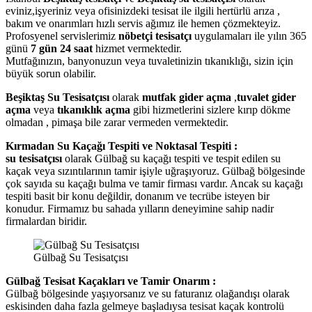
eviniz,işyeriniz veya ofisinizdeki tesisat ile ilgili hertürlü arıza ,
bakım ve onarımları hızlı servis ağımız ile hemen çözmekteyiz.
Profosyenel servislerimiz
nöbetçi tesisatçı
uygulamaları ile yılın 365
günü
7 gün 24 saat
hizmet vermektedir.
Mutfağınızın, banyonuzun veya tuvaletinizin tıkanıklığı, sizin için
büyük sorun olabilir.
Beşiktaş Su Tesisatçısı
olarak
mutfak gider açma
,
tuvalet gider
açma
veya
tıkanıklık açma
gibi hizmetlerini sizlere kırıp dökme
olmadan , pimaşa bile zarar vermeden vermektedir.
Kırmadan Su Kaçağı Tespiti ve Noktasal Tespiti :
su tesisatçısı
olarak Gülbağ su kaçağı tespiti ve tespit edilen su
kaçak veya sızıntılarının tamir işiyle uğraşıyoruz. Gülbağ bölgesinde
çok sayıda su kaçağı bulma ve tamir firması vardır. Ancak su kaçağı
tespiti basit bir konu değildir, donanım ve tecrübe isteyen bir
konudur. Firmamız bu sahada yılların deneyimine sahip nadir
firmalardan biridir.
Gülbağ Su Tesisatçısı
Gülbağ Tesisat Kaçakları ve Tamir Onarım :
Gülbağ bölgesinde yaşıyorsanız ve su faturanız olağandışı olarak
eskisinden daha fazla gelmeye başladıysa tesisat kaçak kontrolü