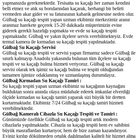
yapmanızda gerekmektedir. Tesisatta su kaçağı her zaman kendini
belli etmez ve atık su borularından kaçarak, herhangi bir belirti
vermeden akar gider ve su faturasının kabarık gelmesine neden olur.
Gülbağ su kaçağı tespiti yapan uzman ekibimiz merkezimiz aranır
aranmaz harekete geçerek 15-20 dakikada müşterimizin evine
giderek gerekli hazırlığı yapmakta ve evde su kaçağı tespiti
yapmaktadır. Gülbağ ve yakın ilçelere servis verebilmekteyiz. Evde
termal kamera ile kırmadan su kaçağı tespiti yapılmaktadır.
Gülbağ Su Kaçağı Servisi
Gülbağ su kaçağı tespiti ve servisi yapan firmamız sadece Gülbağ ile
sınırlı kalmayıp Anadolu yakasında bulunan tüm ilçelere su kaçağı
tespiti ve su kaçağı bulma hizmeti veriyoruz. Gülbağ su kaçağı
servisi olarak tek işimiz su kaçağı bulma ve tespiti olduğundan
tamamen işimize odaklanmış ve uzmanlaşmış durumdayız.
Gülbağ Kırmadan Su Kaçağı Tamiri :
Su kaçağı tespiti yapan uzman ekibimiz su kaçağının kaynağını
bulduktan sonra anında olaya müdahale ederek imkanlar elverdiği
ölçüde kırmadan su kaçağı tamiri yaparak sizi büyük bir dertten
kurtarmaktadır. Ekibimiz 7/24 Gülbağ su kaçağı tamiri hizmeti
verebilmektedir.
Gülbağ Kameralı Cihazla Su Kaçağı Tespiti ve Tamiri :
Günümüzde özellikle Gülbağ su kaçağı tespiti artık modern
cihazlarla yapılmaktadır. Cihazla su kaçağı tespiti hem ev sahibini
büyük masraflardan kurtarıyor, hem de bize zaman kazandırıyor.
Eviniz kırılıp dökülmeden ortalık dağılmadan kaliteli bir hizmet alma