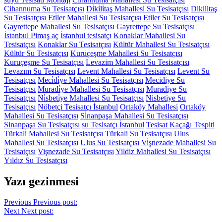
Cihannuma Su Tesisatçısı
Di̇ki̇li̇taş Mahallesi Su Tesisatçısı
Dikilitaş
Su Tesisatçısı
Eti̇ler Mahallesi Su Tesisatçısı
Etiler Su Tesisatçısı
Gayrettepe Mahallesi Su Tesisatçısı
Gayrettepe Su Tesisatçısı
İstanbul Pimaş aç
İstanbul tesisatçı
Konaklar Mahallesi Su
Tesisatçısı
Konaklar Su Tesisatçısı
Kültür Mahallesi Su Tesisatçısı
Kültür Su Tesisatçısı
Kuruçeşme Mahallesi Su Tesisatçısı
Kuruçeşme Su Tesisatçısı
Levazim Mahallesi Su Tesisatçısı
Levazım Su Tesisatçısı
Levent Mahallesi Su Tesisatçısı
Levent Su
Tesisatçısı
Meci̇di̇ye Mahallesi Su Tesisatçısı
Mecidiye Su
Tesisatçısı
Muradi̇ye Mahallesi Su Tesisatçısı
Muradiye Su
Tesisatçısı
Ni̇sbeti̇ye Mahallesi Su Tesisatçısı
Nisbetiye Su
Tesisatçısı
Nöbetçi Tesisatçı İstanbul
Ortaköy Mahallesi
Ortaköy
Mahallesi Su Tesisatçısı
Si̇nanpaşa Mahallesi Su Tesisatçısı
Sinanpaşa Su Tesisatçısı
su Tesisatçı İstanbul
Tesisat Kaçağı Tespiti
Türkali̇ Mahallesi Su Tesisatçısı
Türkali Su Tesisatçısı
Ulus
Mahallesi Su Tesisatçısı
Ulus Su Tesisatçısı
Vi̇şnezade Mahallesi Su
Tesisatçısı
Vişnezade Su Tesisatçısı
Yildiz Mahallesi Su Tesisatçısı
Yıldız Su Tesisatçısı
Yazı gezinmesi
Previous
Previous post:
Next
Next post: