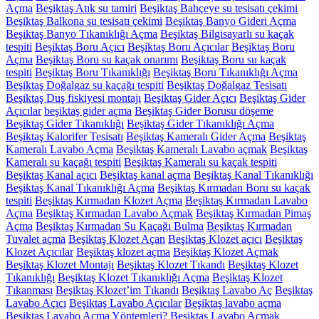
Açma
Beşiktaş Atık su tamiri
Beşiktaş Bahçeye su tesisatı çekimi
Beşiktaş Balkona su tesisatı çekimi
Beşiktaş Banyo Gideri Açma
Beşiktaş Banyo Tıkanıklığı Açma
Beşiktaş Bilgisayarlı su kaçak
tespiti
Beşiktaş Boru Açıcı
Beşiktaş Boru Açıcılar
Beşiktaş Boru
Açma
Beşiktaş Boru su kaçak onarımı
Beşiktaş Boru su kaçak
tespiti
Beşiktaş Boru Tıkanıklığı
Beşiktaş Boru Tıkanıklığı Açma
Beşiktaş Doğalgaz su kaçağı tespiti
Beşiktaş Doğalgaz Tesisatı
Beşiktaş Duş fiskiyesi montajı
Beşiktaş Gider Açıcı
Beşiktaş Gider
Açıcılar
beşiktaş gider açma
Beşiktaş Gider Borusu döşeme
Beşiktaş Gider Tıkanıklığı
Beşiktaş Gider Tıkanıklığı Açma
Beşiktaş Kalorifer Tesisatı
Beşiktaş Kameralı Gider Açma
Beşiktaş
Kameralı Lavabo Açma
Beşiktaş Kameralı Lavabo açmak
Beşiktaş
Kameralı su kaçağı tespiti
Beşiktaş Kameralı su kaçak tespiti
Beşiktaş Kanal açıcı
Beşiktaş kanal açma
Beşiktaş Kanal Tıkanıklığı
Beşiktaş Kanal Tıkanıklığı Açma
Beşiktaş Kırmadan Boru su kaçak
tespiti
Beşiktaş Kırmadan Klozet Açma
Beşiktaş Kırmadan Lavabo
Açma
Beşiktaş Kırmadan Lavabo Açmak
Beşiktaş Kırmadan Pimaş
Açma
Beşiktaş Kırmadan Su Kaçağı Bulma
Beşiktaş Kırmadan
Tuvalet açma
Beşiktaş Klozet Açan
Beşiktaş Klozet açıcı
Beşiktaş
Klozet Açıcılar
Beşiktaş klozet açma
Beşiktaş Klozet Açmak
Beşiktaş Klozet Montajı
Beşiktaş Klozet Tıkandı
Beşiktaş Klozet
Tıkanıklığı
Beşiktaş Klozet Tıkanıklığı Açma
Beşiktaş Klozet
Tıkanması
Beşiktaş Klozet’im Tıkandı
Beşiktaş Lavabo Aç
Beşiktaş
Lavabo Açıcı
Beşiktaş Lavabo Açıcılar
Beşiktaş lavabo açma
Beşiktaş Lavabo Açma Yöntemleri?
Beşiktaş Lavabo Açmak