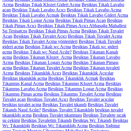
Açma
Beşiktaş Tıkalı Klozet Gideri Açma
Beşiktaş Tıkalı Lavabo
açan
Beşiktaş Tıkalı Lavabo Açıcı
Beşiktaş Tıkalı Lavabo Açma
Beşiktaş Tıkalı Lavabo Açmak
Beşiktaş Tıkalı Lavabo Gideri Açma
Beşiktaş Tıkalı Logar Açma
Beşiktaş Tıkalı Pimaş Açan
Beşiktaş
Tıkalı Pimaş Açıcı
Beşiktaş Tıkalı Pimaş Açıcı Abbasağa Mahallesi
Su Tesisatçısı
Beşiktaş Tıkalı Pimaş Açma
Beşiktaş Tıkalı Tuvalet
Açan
Beşiktaş Tıkalı Tuvalet Açıcı
Beşiktaş Tıkalı Tuvalet Açma
Beşiktaş Tıkalı Tuvalet Açma yöntemleri
Beşiktaş Tıkalı Tuvalet
gideri açma
Beşiktaş Tıkalı wc Açma
Beşiktaş Tıkalı wc gideri
açma
Beşiktaş Tıkalı wc Nasıl Açılır?
Beşiktaş Tıkanan Kanalı
açma
Beşiktaş Tıkanan Klozet Açma
Beşiktaş Tıkanan Lavabo
Açma
Beşiktaş Tıkanan Logarı Açma
Beşiktaş Tıkanan Pimaşı
açma
Beşiktaş Tıkanan Tuvalet Açma
Beşiktaş Tıkanan tuvaleti
Açma
Beşiktaş Tıkanıklık Açıcı
Beşiktaş Tıkanıklık Açıcılar
Beşiktaş tıkanıklık açma
Beşiktaş Tıkanıklık Açmak
Beşiktaş
Tıkanmış Kanal Açma
Beşiktaş Tıkanmış Klozet Açma
Beşiktaş
Tıkanmış Lavabo Açma
Beşiktaş Tıkanmış Logar Açma
Beşiktaş
Tıkanmış Pimaş açma
Beşiktaş Tıkanmış Tuvalet Açma
Beşiktaş
Tuvalet açan
Beşiktaş Tuvalet Açıcı
Beşiktaş Tuvalet açıcılar
beşiktaş tuvalet açma
Beşiktaş Tuvalet tıkandı
Beşiktaş Tuvalet
Tıkandı Nasıl Açılır?
Beşiktaş Tuvalet Tıkanıklığı
beşiktaş tuvalet
tıkanıklığı açma
Beşiktaş Tuvalet tıkanması
Beşiktaş Tuvalete sıcak
su çekimi
Beşiktaş Tuvaletim Tıkandı
Beşiktaş Wc Tıkandı
Beşiktaş
Wc Tıkanıklığı
Beşiktaş Wc Tıkanıklığı Açma
Beşiktaş Yağmur
suyu Tesisatı Montajı
Ci̇hannüma Mahallesi Su Tesisatçısı