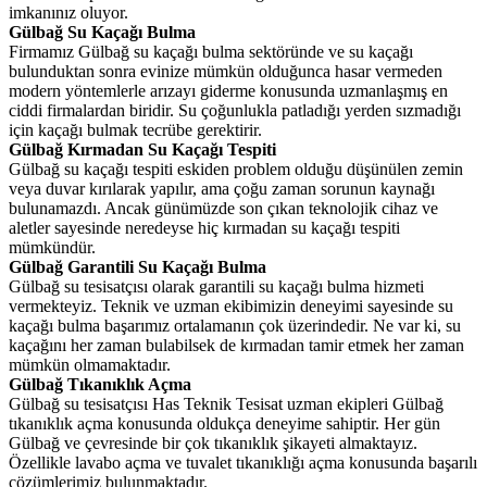
imkanınız oluyor.
Gülbağ Su Kaçağı Bulma
Firmamız Gülbağ su kaçağı bulma sektöründe ve su kaçağı
bulunduktan sonra evinize mümkün olduğunca hasar vermeden
modern yöntemlerle arızayı giderme konusunda uzmanlaşmış en
ciddi firmalardan biridir. Su çoğunlukla patladığı yerden sızmadığı
için kaçağı bulmak tecrübe gerektirir.
Gülbağ Kırmadan Su Kaçağı Tespiti
Gülbağ su kaçağı tespiti eskiden problem olduğu düşünülen zemin
veya duvar kırılarak yapılır, ama çoğu zaman sorunun kaynağı
bulunamazdı. Ancak günümüzde son çıkan teknolojik cihaz ve
aletler sayesinde neredeyse hiç kırmadan su kaçağı tespiti
mümkündür.
Gülbağ Garantili Su Kaçağı Bulma
Gülbağ su tesisatçısı olarak garantili su kaçağı bulma hizmeti
vermekteyiz. Teknik ve uzman ekibimizin deneyimi sayesinde su
kaçağı bulma başarımız ortalamanın çok üzerindedir. Ne var ki, su
kaçağını her zaman bulabilsek de kırmadan tamir etmek her zaman
mümkün olmamaktadır.
Gülbağ Tıkanıklık Açma
Gülbağ su tesisatçısı Has Teknik Tesisat uzman ekipleri Gülbağ
tıkanıklık açma konusunda oldukça deneyime sahiptir. Her gün
Gülbağ ve çevresinde bir çok tıkanıklık şikayeti almaktayız.
Özellikle lavabo açma ve tuvalet tıkanıklığı açma konusunda başarılı
çözümlerimiz bulunmaktadır.