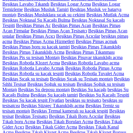
Beşiktaş Lavabo Tıkandı
Beşiktaş Logar Açma
Beşiktaş Logar
Temizleme
Beşiktaş Musluk Tamiri
Beşiktaş Musluk ve batarya
montajı
Beşiktaş Musluklara sıcak su çekimi
Beşiktaş Mutfak Açma
Beşiktaş Noktasal Su Kaçağı Bulma
Beşiktaş Noktasal Su kaçağı
Tespiti
Beşiktaş Pimaş Aç
Beşiktaş Pimaş Açan
Beşiktaş Pimaş
Açan Firmalar
Beşiktaş Pimaş Açan Tesisatçı
Beşiktaş Pimaş Açan
ustalar
Beşiktaş Pimaş Açıcı
Beşiktaş Pimaş Açıcılar
beşiktaş pimaş
açma
Beşiktaş Pimaş Açma Hizmetleri
Beşiktaş Pimaş açmak
Beşiktaş Pimaş boru su kaçak tamiri
Beşiktaş Pimaş Tıkanıklığı
Beşiktaş Pimaş Tıkanıklığı Açma
Beşiktaş Pimaş Tıkanması
Beşiktaş Pis su tesisatı Montajı
Beşiktaş Pisuvar tıkanıklığı açma
Beşiktaş Robotla Klozet Açma
Beşiktaş Robotla Lavabo açma
Beşiktaş Robotla Lavabo Açmak
Beşiktaş Robotla Pimaş Açma
Beşiktaş Robotla su kaçak tespiti
Beşiktaş Robotla Tuvalet Açma
Beşiktaş Sıcak su tesisatı
Beşiktaş Sıcak su Tesisatı montajı
Beşiktaş
Sıhhi Tesisat
Beşiktaş Soğuk su tesisatı
Beşiktaş Soğuk su tesisatı
Montajı
Beşiktaş Su deposu montajı
Beşiktaş Su kaçağı
beşiktaş Su
Kaçağı Bulma
Beşiktaş Su kaçağı tamiri
Beşiktaş Su Kaçağı Tespiti
Beşiktaş Su kaçak tespit Fiyatları
beşiktaş su tesisatçı
beşiktaş su
tesisatçısı
Beşiktaş Süzgeç Tıkanıklığı açma
Beşiktaş Temiz su
tesisatı montajı
Beşiktaş Termal kameralı su kaçak tespiti
Beşiktaş
tesisat
Beşiktaş Tesisatçı
Beşiktaş Tıkalı Boru Açıcılar
Beşiktaş
Tıkalı boru Açma
Beşiktaş Tıkalı Boruları Açma
Beşiktaş Tıkalı
Gider Açıcı
Beşiktaş Tıkalı Gider Açma
Beşiktaş Tıkalı Kanal
Açma
Beşiktaş Tıkalı Klozet Açma
Beşiktaş Tıkalı Klozet Borusu