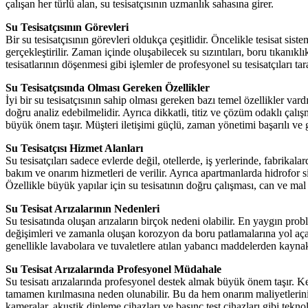
çalışan her türlü alan, su tesisatçısının uzmanlık sahasına girer.
Su Tesisatçısının Görevleri
Bir su tesisatçısının görevleri oldukça çeşitlidir. Öncelikle tesisat si
gerçekleştirilir. Zaman içinde oluşabilecek su sızıntıları, boru tıkanık
tesisatlarının döşenmesi gibi işlemler de profesyonel su tesisatçıları tar
Su Tesisatçısında Olması Gereken Özellikler
İyi bir su tesisatçısının sahip olması gereken bazı temel özellikler vard
doğru analiz edebilmelidir. Ayrıca dikkatli, titiz ve çözüm odaklı çal
büyük önem taşır. Müşteri iletişimi güçlü, zaman yönetimi başarılı ve gü
Su Tesisatçısı Hizmet Alanları
Su tesisatçıları sadece evlerde değil, otellerde, iş yerlerinde, fabrik
bakım ve onarım hizmetleri de verilir. Ayrıca apartmanlarda hidrofor si
Özellikle büyük yapılar için su tesisatının doğru çalışması, can ve mal 
Su Tesisat Arızalarının Nedenleri
Su tesisatında oluşan arızaların birçok nedeni olabilir. En yaygın prob
değişimleri ve zamanla oluşan korozyon da boru patlamalarına yol açabil
genellikle lavabolara ve tuvaletlere atılan yabancı maddelerden kaynak
Su Tesisat Arızalarında Profesyonel Müdahale
Su tesisatı arızalarında profesyonel destek almak büyük önem taşır. Ke
tamamen kırılmasına neden olunabilir. Bu da hem onarım maliyetlerini a
kameralar, akustik dinleme cihazları ve basınç test cihazları gibi teknol