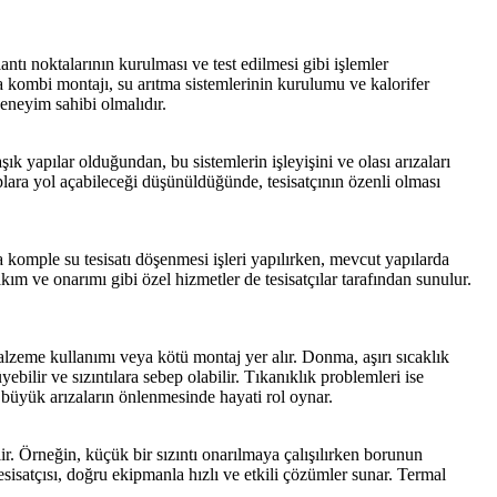
antı noktalarının kurulması ve test edilmesi gibi işlemler
nda kombi montajı, su arıtma sistemlerinin kurulumu ve kalorifer
 deneyim sahibi olmalıdır.
şık yapılar olduğundan, bu sistemlerin işleyişini ve olası arızaları
plara yol açabileceği düşünüldüğünde, tesisatçının özenli olması
da komple su tesisatı döşenmesi işleri yapılırken, mevcut yapılarda
ım ve onarımı gibi özel hizmetler de tesisatçılar tarafından sunulur.
malzeme kullanımı veya kötü montaj yer alır. Donma, aşırı sıcaklık
bilir ve sızıntılara sebep olabilir. Tıkanıklık problemleri ise
 büyük arızaların önlenmesinde hayati rol oynar.
r. Örneğin, küçük bir sızıntı onarılmaya çalışılırken borunun
sisatçısı, doğru ekipmanla hızlı ve etkili çözümler sunar. Termal