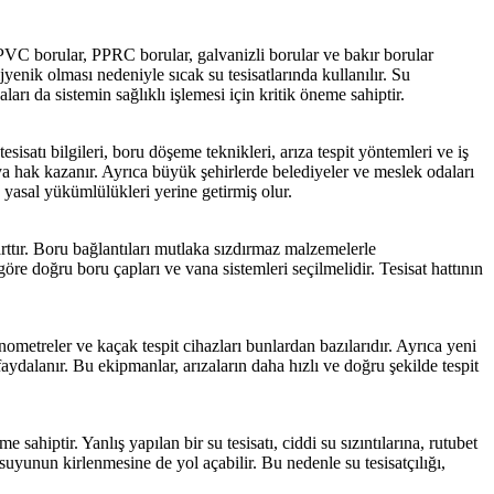
 PVC borular, PPRC borular, galvanizli borular ve bakır borular
yenik olması nedeniyle sıcak su tesisatlarında kullanılır. Su
arı da sistemin sağlıklı işlemesi için kritik öneme sahiptir.
sisatı bilgileri, boru döşeme teknikleri, arıza tespit yöntemleri ve iş
maya hak kazanır. Ayrıca büyük şehirlerde belediyeler ve meslek odaları
e yasal yükümlülükleri yerine getirmiş olur.
arttır. Boru bağlantıları mutlaka sızdırmaz malzemelerle
öre doğru boru çapları ve vana sistemleri seçilmelidir. Tesisat hattının
nometreler ve kaçak tespit cihazları bunlardan bazılarıdır. Ayrıca yeni
faydalanır. Bu ekipmanlar, arızaların daha hızlı ve doğru şekilde tespit
sahiptir. Yanlış yapılan bir su tesisatı, ciddi su sızıntılarına, rutubet
 suyunun kirlenmesine de yol açabilir. Bu nedenle su tesisatçılığı,