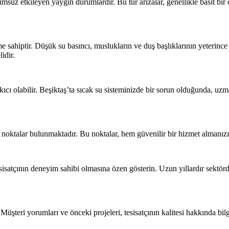
 etkileyen yaygın durumlardır. Bu tür arızalar, genellikle basit bir onar
e sahiptir. Düşük su basıncı, muslukların ve duş başlıklarının yeterince
idir.
ıkıcı olabilir. Beşiktaş’ta sıcak su sisteminizde bir sorun olduğunda, uzm
li noktalar bulunmaktadır. Bu noktalar, hem güvenilir bir hizmet almanı
sisatçının deneyim sahibi olmasına özen gösterin. Uzun yıllardır sektörde o
r. Müşteri yorumları ve önceki projeleri, tesisatçının kalitesi hakkında bil