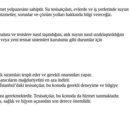
et yelpazesine sahiptir. Su tesisatçıları, evlerde ve iş yerlerinde suyun
hizmetler, sorunlar ve çözüm yolları hakkında bilgi vereceğiz.
ra ve tesislere nasıl taşındığını, atık suyun nasıl uzaklaştırıldığını
ar veya yeni tesisat sistemleri kurulumu gibi durumlar için
 sızıntıları tespit eder ve gerekli onarımları yapar.
lanıcıların mağduriyetini en aza indirir.
İstanbul’daki tesisatçılar, bu konuda gerekli deneyime ve bilgiye
ması gerekmektedir. Tesisatçılar, bu konuda da hizmet sunmaktadır.
ı, sağlık ve hijyen açısından son derece önemlidir.