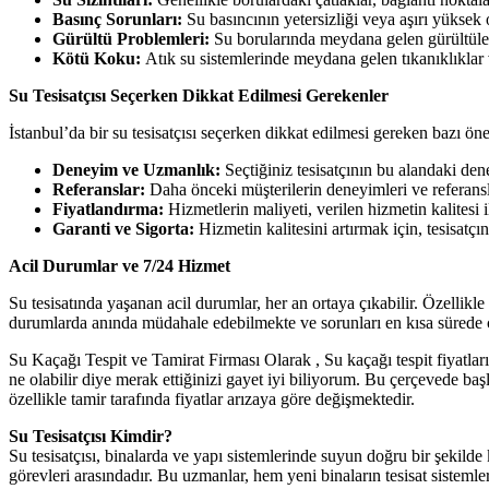
Basınç Sorunları:
Su basıncının yetersizliği veya aşırı yüksek ol
Gürültü Problemleri:
Su borularında meydana gelen gürültüler
Kötü Koku:
Atık su sistemlerinde meydana gelen tıkanıklıklar v
Su Tesisatçısı Seçerken Dikkat Edilmesi Gerekenler
İstanbul’da bir su tesisatçısı seçerken dikkat edilmesi gereken bazı ö
Deneyim ve Uzmanlık:
Seçtiğiniz tesisatçının bu alandaki dene
Referanslar:
Daha önceki müşterilerin deneyimleri ve referansları
Fiyatlandırma:
Hizmetlerin maliyeti, verilen hizmetin kalitesi ile
Garanti ve Sigorta:
Hizmetin kalitesini artırmak için, tesisatç
Acil Durumlar ve 7/24 Hizmet
Su tesisatında yaşanan acil durumlar, her an ortaya çıkabilir. Özellikle
durumlarda anında müdahale edebilmekte ve sorunları en kısa sürede 
Su Kaçağı Tespit ve Tamirat Firması Olarak , Su kaçağı tespit fiyatları, 
ne olabilir diye merak ettiğinizi gayet iyi biliyorum. Bu çerçevede ba
özellikle tamir tarafında fiyatlar arızaya göre değişmektedir.
Su Tesisatçısı Kimdir?
Su tesisatçısı, binalarda ve yapı sistemlerinde suyun doğru bir şekilde
görevleri arasındadır. Bu uzmanlar, hem yeni binaların tesisat sistemle