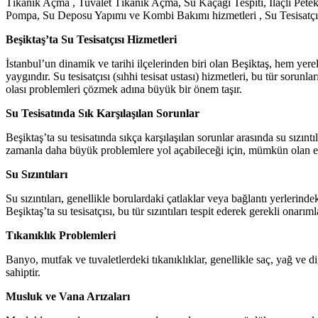
Tıkanık Açma , Tuvalet Tıkanık Açma, Su Kaçağı Tespiti, İlaçlı Pete
Pompa, Su Deposu Yapımı ve Kombi Bakımı hizmetleri , Su Tesisatçısı
Beşiktaş’ta Su Tesisatçısı Hizmetleri
İstanbul’un dinamik ve tarihi ilçelerinden biri olan Beşiktaş, hem yere
yaygındır. Su tesisatçısı (sıhhi tesisat ustası) hizmetleri, bu tür sorunl
olası problemleri çözmek adına büyük bir önem taşır.
Su Tesisatında Sık Karşılaşılan Sorunlar
Beşiktaş’ta su tesisatında sıkça karşılaşılan sorunlar arasında su sızınt
zamanla daha büyük problemlere yol açabileceği için, mümkün olan en 
Su Sızıntıları
Su sızıntıları, genellikle borulardaki çatlaklar veya bağlantı yerleri
Beşiktaş’ta su tesisatçısı, bu tür sızıntıları tespit ederek gerekli onarıml
Tıkanıklık Problemleri
Banyo, mutfak ve tuvaletlerdeki tıkanıklıklar, genellikle saç, yağ ve di
sahiptir.
Musluk ve Vana Arızaları