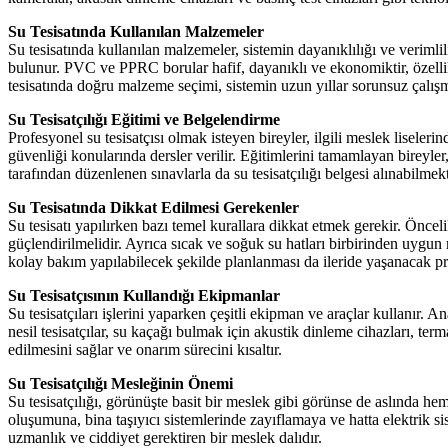
Su Tesisatında Kullanılan Malzemeler
Su tesisatında kullanılan malzemeler, sistemin dayanıklılığı ve veriml
bulunur. PVC ve PPRC borular hafif, dayanıklı ve ekonomiktir, özellikle
tesisatında doğru malzeme seçimi, sistemin uzun yıllar sorunsuz çalışmas
Su Tesisatçılığı Eğitimi ve Belgelendirme
Profesyonel su tesisatçısı olmak isteyen bireyler, ilgili meslek liseleri
güvenliği konularında dersler verilir. Eğitimlerini tamamlayan bireyler
tarafından düzenlenen sınavlarla da su tesisatçılığı belgesi alınabilmek
Su Tesisatında Dikkat Edilmesi Gerekenler
Su tesisatı yapılırken bazı temel kurallara dikkat etmek gerekir. Öncel
güçlendirilmelidir. Ayrıca sıcak ve soğuk su hatları birbirinden uygun 
kolay bakım yapılabilecek şekilde planlanması da ileride yaşanacak pr
Su Tesisatçısının Kullandığı Ekipmanlar
Su tesisatçıları işlerini yaparken çeşitli ekipman ve araçlar kullanır. 
nesil tesisatçılar, su kaçağı bulmak için akustik dinleme cihazları, ter
edilmesini sağlar ve onarım sürecini kısaltır.
Su Tesisatçılığı Mesleğinin Önemi
Su tesisatçılığı, görünüşte basit bir meslek gibi görünse de aslında hem 
oluşumuna, bina taşıyıcı sistemlerinde zayıflamaya ve hatta elektrik sis
uzmanlık ve ciddiyet gerektiren bir meslek dalıdır.