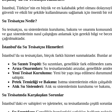
İstanbul, Türkiye’nin en büyük ve en kalabalık şehri olması dolayısıyla,
güvenli ve etkili bir şekilde kullanılmasını sağlamak için önemli bir 
Su Tesisatçısı Nedir?
Su tesisatçısı, su sistemlerinin kurulumu, bakımı ve onarımı konusunda u
ve gaz sistemlerinin nasıl çalıştığını anlamak için gerekli bilgi ve bece
çağrılmaktadır.
İstanbul’da Su Tesisatçısı Hizmetleri
İstanbul’da su tesisatçıları, birçok farklı hizmet sunmaktadır. Bunlar a
Su Sızıntı Tespiti:
Su sızıntıları, genellikle fark edilmeden zama
Arıza Onarımları:
Su tesisatlarındaki arızalar, genellikle aniden
Yeni Tesisat Kurulumu:
Yeni bir yapı inşa edilmesi durumunda,
sahiptir.
Petek Temizliği ve Bakımı:
Isıtma sistemlerinin etkin çalışabi
Atık Su Sistemleri:
Atık su sistemlerinin kurulumu ve bakımı, s
Su Tesisatında Karşılaşılan Sorunlar
İstanbul’daki ev sahipleri ve işletmeler, su tesisatlarında çeşitli sorunl
Su Sızıntıları:
Genellikle borulardaki çatlaklar, bağlantı noktal