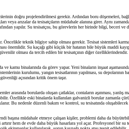
stemlerinin doğru projelendirilmesi gerekir. Ardından boru döşemeleri, bağl
lıkları veya arızalar da tesisatçıların müdahale alanına girer. Aynı zama
afından yapılır. Su tesisatçısı, bu görevlerin her birinde bilgi, beceri ve
ır. Öncelikle teknik bilgiye sahip olması gerekir. Tesisat sistemleri karma
ışması önemlidir. Su kaçağı gibi küçük bir hatanın bile büyük maddi kayı
venilir olması da tercih edilen bir tesisatçının diğer özelliklerindendir.
alarda ve kamu binalarında da görev yapar. Yeni binaların inşaat aşamasın
stemlerinin kurulumu, yangın tesisatlarının yapılması, su depolarının bak
güvenliği açısından kritik önem taşır.
lemler arasında borularda oluşan çatlaklar, contaların aşınması, yanlış 
ir. Özellikle eski binalarda kullanılan galvanizli borular zamanla çürüye
lanır. Bu nedenle düzenli bakım ve kontrol, su tesisatında oluşabilecek
ndi başına müdahale etmeye çalışan kişiler, problemi daha da büyütebili
rtırır hem de evde daha büyük hasarlara yol açar. Profesyonel bir su te
ojik ekipmanlar kullanılarak, sorun kaynağı nokta atışı tespit edilebilir.