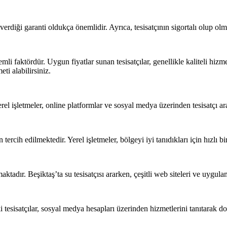
erdiği garanti oldukça önemlidir. Ayrıca, tesisatçının sigortalı olup olm
li faktördür. Uygun fiyatlar sunan tesisatçılar, genellikle kaliteli hizm
ti alabilirsiniz.
el işletmeler, online platformlar ve sosyal medya üzerinden tesisatçı aray
n tercih edilmektedir. Yerel işletmeler, bölgeyi iyi tanıdıkları için hızlı 
adır. Beşiktaş’ta su tesisatçısı ararken, çeşitli web siteleri ve uygulam
aki tesisatçılar, sosyal medya hesapları üzerinden hizmetlerini tanıtarak d