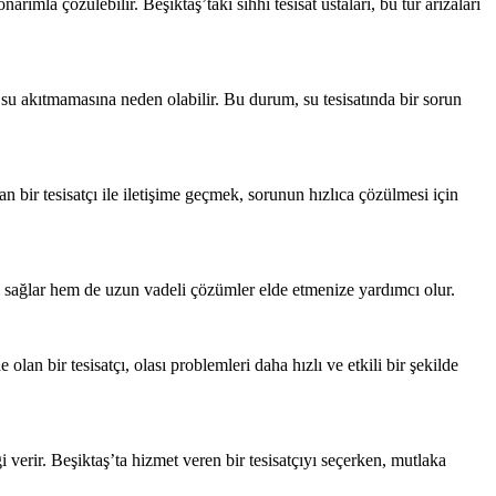
ımla çözülebilir. Beşiktaş’taki sıhhi tesisat ustaları, bu tür arızaları
 su akıtmamasına neden olabilir. Bu durum, su tesisatında bir sorun
an bir tesisatçı ile iletişime geçmek, sorunun hızlıca çözülmesi için
zı sağlar hem de uzun vadeli çözümler elde etmenize yardımcı olur.
lan bir tesisatçı, olası problemleri daha hızlı ve etkili bir şekilde
gi verir. Beşiktaş’ta hizmet veren bir tesisatçıyı seçerken, mutlaka