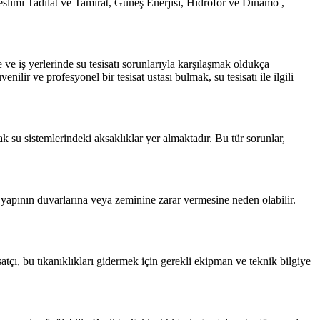
limi Tadilat ve Tamirat, Güneş Enerjisi, Hidrofor ve Dinamo ,
 ve iş yerlerinde su tesisatı sorunlarıyla karşılaşmak oldukça
nilir ve profesyonel bir tesisat ustası bulmak, su tesisatı ile ilgili
cak su sistemlerindeki aksaklıklar yer almaktadır. Bu tür sorunlar,
n yapının duvarlarına veya zeminine zarar vermesine neden olabilir.
satçı, bu tıkanıklıkları gidermek için gerekli ekipman ve teknik bilgiye