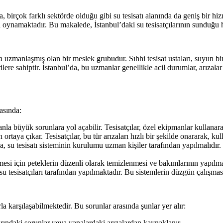
 birçok farklı sektörde olduğu gibi su tesisatı alanında da geniş bir hizm
rol oynamaktadır. Bu makalede, İstanbul’daki su tesisatçılarının sunduğu 
zmanlaşmış olan bir meslek grubudur. Sıhhi tesisat ustaları, suyun binala
rilere sahiptir. İstanbul’da, bu uzmanlar genellikle acil durumlar, arızal
rasında:
nla büyük sorunlara yol açabilir. Tesisatçılar, özel ekipmanlar kullanarak
 ortaya çıkar. Tesisatçılar, bu tür arızaları hızlı bir şekilde onararak, kul
 su tesisatı sisteminin kurulumu uzman kişiler tarafından yapılmalıdır. 
lmesi için peteklerin düzenli olarak temizlenmesi ve bakımlarının yapıl
u tesisatçıları tarafından yapılmaktadır. Bu sistemlerin düzgün çalışmas
arla karşılaşabilmektedir. Bu sorunlar arasında şunlar yer alır:
arındaki sorunlar veya vanalardaki arızalardan kaynaklanır.