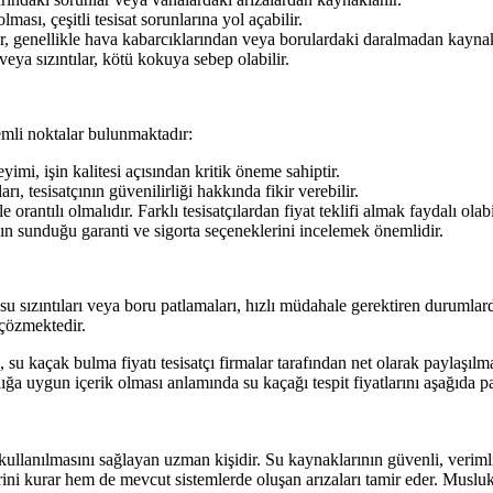
ması, çeşitli tesisat sorunlarına yol açabilir.
, genellikle hava kabarcıklarından veya borulardaki daralmadan kaynak
eya sızıntılar, kötü kokuya sebep olabilir.
nemli noktalar bulunmaktadır:
yimi, işin kalitesi açısından kritik öneme sahiptir.
, tesisatçının güvenilirliği hakkında fikir verebilir.
 orantılı olmalıdır. Farklı tesisatçılardan fiyat teklifi almak faydalı olabi
ının sunduğu garanti ve sigorta seçeneklerini incelemek önemlidir.
 su sızıntıları veya boru patlamaları, hızlı müdahale gerektiren durumlardı
çözmektedir.
su kaçak bulma fiyatı tesisatçı firmalar tarafından net olarak paylaşılmalı
şlığa uygun içerik olması anlamında su kaçağı tespit fiyatlarını aşağıda
 kullanılmasını sağlayan uzman kişidir. Su kaynaklarının güvenli, verimli
rini kurar hem de mevcut sistemlerde oluşan arızaları tamir eder. Muslukl