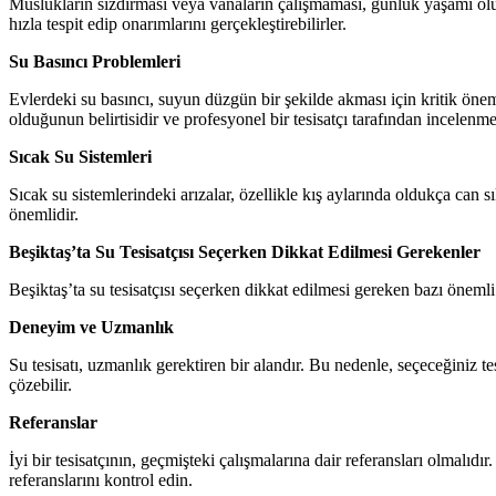
Muslukların sızdırması veya vanaların çalışmaması, günlük yaşamı olumsuz
hızla tespit edip onarımlarını gerçekleştirebilirler.
Su Basıncı Problemleri
Evlerdeki su basıncı, suyun düzgün bir şekilde akması için kritik önem
olduğunun belirtisidir ve profesyonel bir tesisatçı tarafından incelenmel
Sıcak Su Sistemleri
Sıcak su sistemlerindeki arızalar, özellikle kış aylarında oldukça can s
önemlidir.
Beşiktaş’ta Su Tesisatçısı Seçerken Dikkat Edilmesi Gerekenler
Beşiktaş’ta su tesisatçısı seçerken dikkat edilmesi gereken bazı önem
Deneyim ve Uzmanlık
Su tesisatı, uzmanlık gerektiren bir alandır. Bu nedenle, seçeceğiniz te
çözebilir.
Referanslar
İyi bir tesisatçının, geçmişteki çalışmalarına dair referansları olmalıdı
referanslarını kontrol edin.