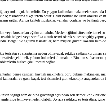
iliği açısından çok önemlidir. En yaygın kullanılan malzemeler arasında
 iç tesisatlarda sıkça tercih edilir. Bakır borular ise uzun ömürlü ve hij
ını sağlar. Ayrıca kaliteli musluklar, vanalar, contalar ve bağlantı parçal
nden veya kurslardan eğitim almalıdır. Meslek eğitimi sürecinde temel su te
, ustalık belgesi veya sertifika alarak resmi olarak su tesisatçılığı yap
tedir. Belgeli ve eğitimli tesisatçılar, hem müşteri güveni kazanır hem d
ikle tesisatın su sızıntısına neden olmayacak şekilde sağlam kurulması ş
mesafede çekilmeli, yalıtım önlemleri alınmalıdır. Binanın su basıncına g
oblemlerin hızlıca çözülmesini sağlar.
Anahtarlar, pense çeşitleri, kaynak makineleri, boru bükme makineleri, ma
mal kameralar ve gazlı kaçak test sistemleri gibi teknolojik araçlardan da 
insan sağlığı hem de bina güvenliği açısından son derece kritik bir öneme 
temlerinde tehlikeye neden olabilir. Ayrıca sağlıksız su tesisatları, içme