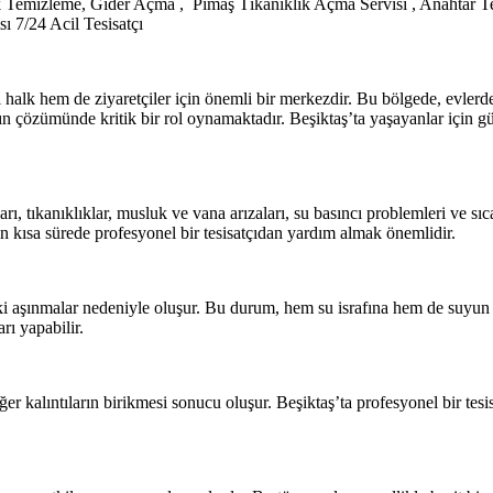
k Temizleme, Gider Açma , Pimaş Tıkanıklık Açma Servisi , Anahtar Tes
 7/24 Acil Tesisatçı
l halk hem de ziyaretçiler için önemli bir merkezdir. Bu bölgede, evlerde
arın çözümünde kritik bir rol oynamaktadır. Beşiktaş’ta yaşayanlar için güve
ıları, tıkanıklıklar, musluk ve vana arızaları, su basıncı problemleri ve sı
kısa sürede profesyonel bir tesisatçıdan yardım almak önemlidir.
ndeki aşınmalar nedeniyle oluşur. Bu durum, hem su israfına hem de suyu
arı yapabilir.
ğer kalıntıların birikmesi sonucu oluşur. Beşiktaş’ta profesyonel bir tesi