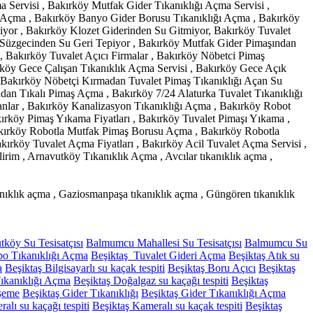
Servisi , Bakırköy Mutfak Gider Tıkanıklığı Açma Servisi ,
u Açma , Bakırköy Banyo Gider Borusu Tıkanıklığı Açma , Bakırköy
yor , Bakırköy Klozet Giderinden Su Gitmiyor, Bakırköy Tuvalet
 Süzgecinden Su Geri Tepiyor , Bakırköy Mutfak Gider Pimaşından
Bakırköy Tuvalet Açıcı Firmalar , Bakırköy Nöbetci Pimaş
kırköy Gece Çalışan Tıkanıklık Açma Servisi , Bakırköy Gece Açık
, Bakırköy Nöbetçi Kırmadan Tuvalet Pimaş Tıkanıklığı Açan Su
adan Tıkalı Pimaş Açma , Bakırköy 7/24 Alaturka Tuvalet Tıkanıklığı
lar , Bakırköy Kanalizasyon Tıkanıklığı Açma , Bakırköy Robot
ırköy Pimaş Yıkama Fiyatları , Bakırköy Tuvalet Pimaşı Yıkama ,
akırköy Robotla Mutfak Pimaş Borusu Açma , Bakırköy Robotla
rköy Tuvalet Açma Fiyatları , Bakırköy Acil Tuvalet Açma Servisi ,
rim , Arnavutköy Tıkanıklık Açma , Avcılar tıkanıklık açma ,
kanıklık açma , Gaziosmanpaşa tıkanıklık açma , Güngören tıkanıklık
tköy Su Tesisatçısı
Balmumcu Mahallesi Su Tesisatçısı
Balmumcu Su
bo Tıkanıklığı Açma
Beşiktaş Tuvalet Gideri Açma
Beşiktaş Atık su
a
Beşiktaş Bilgisayarlı su kaçak tespiti
Beşiktaş Boru Açıcı
Beşiktaş
ıkanıklığı Açma
Beşiktaş Doğalgaz su kaçağı tespiti
Beşiktaş
öşeme
Beşiktaş Gider Tıkanıklığı
Beşiktaş Gider Tıkanıklığı Açma
alı su kaçağı tespiti
Beşiktaş Kameralı su kaçak tespiti
Beşiktaş