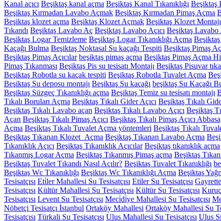
Kanal açıcı
Beşiktaş kanal açma
Beşiktaş Kanal Tıkanıklığı
Beşiktaş 
Beşiktaş Kırmadan Lavabo Açmak
Beşiktaş Kırmadan Pimaş Açma
B
Beşiktaş klozet açma
Beşiktaş Klozet Açmak
Beşiktaş Klozet Montajı
Tıkandı
Beşiktaş Lavabo Aç
Beşiktaş Lavabo Açıcı
Beşiktaş Lavabo 
Beşiktaş Logar Temizleme
Beşiktaş Logar Tıkanıklığı Açma
Beşiktaş
Kaçağı Bulma
Beşiktaş Noktasal Su kaçağı Tespiti
Beşiktaş Pimaş A
Beşiktaş Pimaş Açıcılar
beşiktaş pimaş açma
Beşiktaş Pimaş Açma Hi
Pimaş Tıkanması
Beşiktaş Pis su tesisatı Montajı
Beşiktaş Pisuvar tık
Beşiktaş Robotla su kaçak tespiti
Beşiktaş Robotla Tuvalet Açma
Beşi
Beşiktaş Su deposu montajı
Beşiktaş Su kaçağı
beşiktaş Su Kaçağı B
Beşiktaş Süzgeç Tıkanıklığı açma
Beşiktaş Temiz su tesisatı montajı
B
Tıkalı Boruları Açma
Beşiktaş Tıkalı Gider Açıcı
Beşiktaş Tıkalı Gi
Beşiktaş Tıkalı Lavabo açan
Beşiktaş Tıkalı Lavabo Açıcı
Beşiktaş T
Açan
Beşiktaş Tıkalı Pimaş Açıcı
Beşiktaş Tıkalı Pimaş Açıcı Abbasa
Açma
Beşiktaş Tıkalı Tuvalet Açma yöntemleri
Beşiktaş Tıkalı Tuval
Beşiktaş Tıkanan Klozet Açma
Beşiktaş Tıkanan Lavabo Açma
Beşi
Tıkanıklık Açıcı
Beşiktaş Tıkanıklık Açıcılar
Beşiktaş tıkanıklık açma
Tıkanmış Logar Açma
Beşiktaş Tıkanmış Pimaş açma
Beşiktaş Tıka
Beşiktaş Tuvalet Tıkandı Nasıl Açılır?
Beşiktaş Tuvalet Tıkanıklığı
be
Beşiktaş Wc Tıkanıklığı
Beşiktaş Wc Tıkanıklığı Açma
Beşiktaş Yağm
Tesisatçısı
Eti̇ler Mahallesi Su Tesisatçısı
Etiler Su Tesisatçısı
Gayrette
Tesisatçısı
Kültür Mahallesi Su Tesisatçısı
Kültür Su Tesisatçısı
Kuruç
Tesisatçısı
Levent Su Tesisatçısı
Meci̇di̇ye Mahallesi Su Tesisatçısı
Me
Nöbetçi Tesisatçı İstanbul
Ortaköy Mahallesi
Ortaköy Mahallesi Su Te
Tesisatçısı
Türkali Su Tesisatçısı
Ulus Mahallesi Su Tesisatçısı
Ulus Su