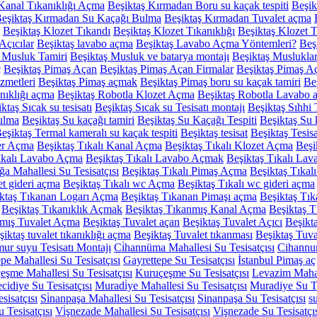
Kanal Tıkanıklığı Açma
Beşiktaş Kırmadan Boru su kaçak tespiti
Beşik
eşiktaş Kırmadan Su Kaçağı Bulma
Beşiktaş Kırmadan Tuvalet açma
Beşiktaş Klozet Tıkandı
Beşiktaş Klozet Tıkanıklığı
Beşiktaş Klozet 
Açıcılar
Beşiktaş lavabo açma
Beşiktaş Lavabo Açma Yöntemleri?
Beş
 Musluk Tamiri
Beşiktaş Musluk ve batarya montajı
Beşiktaş Musluklar
ç
Beşiktaş Pimaş Açan
Beşiktaş Pimaş Açan Firmalar
Beşiktaş Pimaş Aç
zmetleri
Beşiktaş Pimaş açmak
Beşiktaş Pimaş boru su kaçak tamiri
Be
anıklığı açma
Beşiktaş Robotla Klozet Açma
Beşiktaş Robotla Lavabo 
ktaş Sıcak su tesisatı
Beşiktaş Sıcak su Tesisatı montajı
Beşiktaş Sıhhi 
ulma
Beşiktaş Su kaçağı tamiri
Beşiktaş Su Kaçağı Tespiti
Beşiktaş Su k
eşiktaş Termal kameralı su kaçak tespiti
Beşiktaş tesisat
Beşiktaş Tesisa
der Açma
Beşiktaş Tıkalı Kanal Açma
Beşiktaş Tıkalı Klozet Açma
Beşi
ıkalı Lavabo Açma
Beşiktaş Tıkalı Lavabo Açmak
Beşiktaş Tıkalı La
ğa Mahallesi Su Tesisatçısı
Beşiktaş Tıkalı Pimaş Açma
Beşiktaş Tıkal
et gideri açma
Beşiktaş Tıkalı wc Açma
Beşiktaş Tıkalı wc gideri açma
ktaş Tıkanan Logarı Açma
Beşiktaş Tıkanan Pimaşı açma
Beşiktaş Tı
Beşiktaş Tıkanıklık Açmak
Beşiktaş Tıkanmış Kanal Açma
Beşiktaş 
nmış Tuvalet Açma
Beşiktaş Tuvalet açan
Beşiktaş Tuvalet Açıcı
Beşikta
şiktaş tuvalet tıkanıklığı açma
Beşiktaş Tuvalet tıkanması
Beşiktaş Tuva
ur suyu Tesisatı Montajı
Ci̇hannüma Mahallesi Su Tesisatçısı
Cihannum
pe Mahallesi Su Tesisatçısı
Gayrettepe Su Tesisatçısı
İstanbul Pimaş aç
eşme Mahallesi Su Tesisatçısı
Kuruçeşme Su Tesisatçısı
Levazim Mahall
cidiye Su Tesisatçısı
Muradi̇ye Mahallesi Su Tesisatçısı
Muradiye Su Te
sisatçısı
Si̇nanpaşa Mahallesi Su Tesisatçısı
Sinanpaşa Su Tesisatçısı
su
 Tesisatçısı
Vi̇şnezade Mahallesi Su Tesisatçısı
Vişnezade Su Tesisatçı