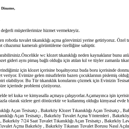
 Dinamo,
i
z değerli müşterilerimize hizmet vermekteyiz.
robotla tuvalet tıkanıklığı açma görevimizi yerine getiriyoruz. Özel tı
t cihazımız kameralı görüntüleme özelliğine sahiptir.
rabilirsiniz.Öncelikle wc klozet tıkanıklığı neden kaynaklanır bunu anlay
zet gideri aynı pimaş bağlı olduğu için atılan kıl ve tüyler zamanla tıkan
indiğimiz için klozet içerisine boşaltıyoruz buda boru içerisinde donma
veriyor. Evimize gelen misafirlerin bazen çocuklarının pislemiş olduğu ki
iri olabiliyor. Bu Tür tıkanıklık konularını çözmek için Evinizin Tesisatçıs
süre içierinde problemi çözüyoruz.
de tel kuka ve kimyasalla açmaya çalışıyorlar.Açamayınca işin içerisind
azla olarak sizlere geri dönücektir ve kullanmış olduğu kimyasal evde b
ıklığı Açan Tesisatçı , Bakırköy Klozet Tıkanıklığı Açan Tesisatçı , 
ıklığı Açan Tesisatçı , Bakırköy Tuvalet Açma Yöntemleri , Bakırköy 
 , Bakırköy 7/24 Saat Tuvalet Tıkanıklığı Açan Tesisatçı , Bakırköy L
 Tuvalet Açma Bakırköy , Bakırköy Tıkanan Tuvalet Borusu Nasıl Açılı