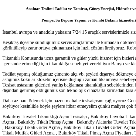
Anahtar Teslimi Tadilat ve Tamirat, Güneş Enerjisi, Hidrofor ve
Pompa, Su Deposu Yapımı ve Kombi Bakımı hizmetler
İstanbul avrupa ve anadolu yakasını 7/24 15 araçlık servislerimizle si
Beşiktaş ilçesine sunduğumuz servis araçlarımız ile kırmadan dökmeden 
görüntüleyip zarar ortaya çıkmaması için hızlı çözüm üretiyoruz. Robo
Tıkanıklı Konusunda ucuz garantili ve güler yüzlü hizmet için bizleri a
içerisinde erimediği için tıkanıklığa sebebiyet verebiliyor.Banyo ve klo
Tadilat yapmış olduğumuz çimento alçı vb. şeyleri dışarıya dökmeye er
astığımız kokular klozetin içerisne düştüğü zaman tıkanmaya sebebeyet 
Tesisat ustasının giderleri yanlış bağlaması tıkanıklığın sebeblerinden b
dışından getirmiş olduğumuz son teknolojik cihazlarla kırmadan kısa 
Daha az para ödemek için bazen mahalle tesisatçısını çağırıyoruz.Genel
söylüyor kesinlikle böyle şeylere itibar etmeyelim çünkü maliyet çok f
Bakırköy Tuvalet Tıkanıklığı Açan Tesisatçı , Bakırköy Lavoba Tıkan
Açma , Bakırköy Tıkalı Pimaş Açma , Bakırköy Alaturka Tuvalet Tıkan
, Bakırköy Tıkalı Gider Açma , Bakırköy Tıkalı Tuvalet Gideri Açma
Tıkalı Mutfak Gideri Açma , Bakırköy Tıkalı Pimaş Açma Fiyatları ,