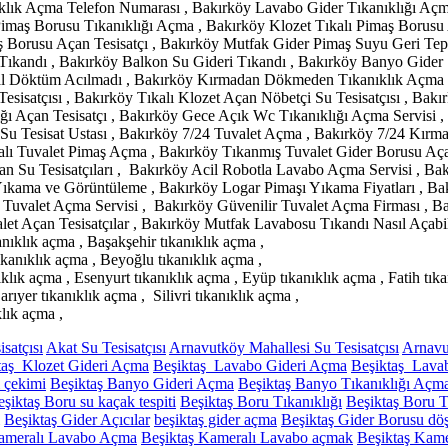
klık Açma Telefon Numarası , Bakırköy Lavabo Gider Tıkanıklığı Açma 
Pimaş Borusu Tıkanıklığı Açma , Bakırköy Klozet Tıkalı Pimaş Borus
Borusu Açan Tesisatçı , Bakırköy Mutfak Gider Pimaş Suyu Geri Tepi
Tıkandı , Bakırköy Balkon Su Gideri Tıkandı , Bakırköy Banyo Gider
l Döktüm Acılmadı , Bakırköy Kırmadan Dökmeden Tıkanıklık Açma , 
Tesisatçısı , Bakırköy Tıkalı Klozet Açan Nöbetçi Su Tesisatçısı , Ba
ığı Açan Tesisatçı , Bakırköy Gece Açık Wc Tıkanıklığı Açma Servisi 
 Su Tesisat Ustası , Bakırköy 7/24 Tuvalet Açma , Bakırköy 7/24 Kırm
 Tuvalet Pimaş Açma , Bakırköy Tıkanmış Tuvalet Gider Borusu Açan
 Su Tesisatçıları , Bakırköy Acil Robotla Lavabo Açma Servisi , Bak
ıkama ve Görüntüleme , Bakırköy Logar Pimaşı Yıkama Fiyatları , B
valet Açma Servisi , Bakırköy Güvenilir Tuvalet Açma Firması , Bakı
et Açan Tesisatçılar , Bakırköy Mutfak Lavabosu Tıkandı Nasıl Açabili
anıklık açma , Başakşehir tıkanıklık açma ,
ıkanıklık açma , Beyoğlu tıkanıklık açma ,
klık açma , Esenyurt tıkanıklık açma , Eyüp tıkanıklık açma , Fatih tı
ıyer tıkanıklık açma , Silivri tıkanıklık açma ,
klık açma ,
satçısı
Akat Su Tesisatçısı
Arnavutköy Mahallesi Su Tesisatçısı
Arnavu
taş Klozet Gideri Açma
Beşiktaş Lavabo Gideri Açma
Beşiktaş Lava
ı çekimi
Beşiktaş Banyo Gideri Açma
Beşiktaş Banyo Tıkanıklığı Açm
şiktaş Boru su kaçak tespiti
Beşiktaş Boru Tıkanıklığı
Beşiktaş Boru T
Beşiktaş Gider Açıcılar
beşiktaş gider açma
Beşiktaş Gider Borusu d
Kameralı Lavabo Açma
Beşiktaş Kameralı Lavabo açmak
Beşiktaş Kamer