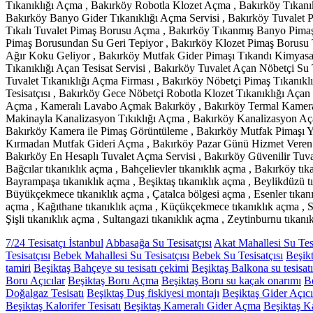
Tıkanıklığı Açma , Bakırköy Robotla Klozet Açma , Bakırköy Tıkanı
Bakırköy Banyo Gider Tıkanıklığı Açma Servisi , Bakırköy Tuvalet 
Tıkalı Tuvalet Pimaş Borusu Açma , Bakırköy Tıkanmış Banyo Pimaş 
Pimaş Borusundan Su Geri Tepiyor , Bakırköy Klozet Pimaş Borusu 
Ağır Koku Geliyor , Bakırköy Mutfak Gider Pimaşı Tıkandı Kimyasa
Tıkanıklığı Açan Tesisat Servisi , Bakırköy Tuvalet Açan Nöbetçi Su 
Tuvalet Tıkanıklığı Açma Firması , Bakırköy Nöbetçi Pimaş Tıkanıkl
Tesisatçısı , Bakırköy Gece Nöbetçi Robotla Klozet Tıkanıklığı Açan
Açma , Kameralı Lavabo Açmak Bakırköy , Bakırköy Termal Kameralı
Makinayla Kanalizasyon Tıkıklığı Açma , Bakırköy Kanalizasyon Açan
Bakırköy Kamera ile Pimaş Görüntüleme , Bakırköy Mutfak Pimaşı Y
Kırmadan Mutfak Gideri Açma , Bakırköy Pazar Günü Hizmet Veren Tu
Bakırköy En Hesaplı Tuvalet Açma Servisi , Bakırköy Güvenilir Tuval
Bağcılar tıkanıklık açma , Bahçelievler tıkanıklık açma , Bakırköy tık
Bayrampaşa tıkanıklık açma , Beşiktaş tıkanıklık açma , Beylikdüzü t
Büyükçekmece tıkanıklık açma , Çatalca bölgesi açma , Esenler tıkanı
açma , Kağıthane tıkanıklık açma , Küçükçekmece tıkanıklık açma , Sar
Şişli tıkanıklık açma , Sultangazi tıkanıklık açma , Zeytinburnu tıkanı
7/24 Tesisatçı İstanbul
Abbasağa Su Tesisatçısı
Akat Mahallesi Su Tesi
Tesisatçısı
Bebek Mahallesi Su Tesisatçısı
Bebek Su Tesisatçısı
Beşik
tamiri
Beşiktaş Bahçeye su tesisatı çekimi
Beşiktaş Balkona su tesisat
Boru Açıcılar
Beşiktaş Boru Açma
Beşiktaş Boru su kaçak onarımı
Be
Doğalgaz Tesisatı
Beşiktaş Duş fiskiyesi montajı
Beşiktaş Gider Açıcı
Beşiktaş Kalorifer Tesisatı
Beşiktaş Kameralı Gider Açma
Beşiktaş 