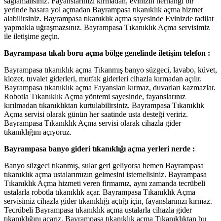
sağlamalısınız. Fayanslarınızı kırmadan, evinizin herhangi bir
yerinde hasara yol açmadan Bayrampasa tıkanıklık açma hizmet
alabilirsiniz. Bayrampasa tıkanıklık açma sayesinde Evinizde tadilat
yapmakla uğraşmazsınız. Bayrampasa Tıkanıklık Açma servisimiz
ile iletişime geçin.
Bayrampasa tıkalı boru açma bölge genelinde iletişim telefon :
Bayrampasa tıkanıklık açma Tıkanmış banyo süzgeci, lavabo, küvet,
klozet, tuvalet giderleri, mutfak giderleri cihazla kırmadan açılır.
Bayrampasa tıkanıklık açma Fayansları kırmaz, duvarları kazmazlar.
Robotla Tıkanıklık Açma yöntemi sayesinde, fayanslarınız
kırılmadan tıkanıklıktan kurtulabilirsiniz. Bayrampasa Tıkanıklık
Açma servisi olarak günün her saatinde usta desteği veririz.
Bayrampasa Tıkanıklık Açma servisi olarak cihazla gider
tıkanıklığını açıyoruz.
Bayrampasa banyo gideri tıkanıklığı açma yerleri nerde :
Banyo süzgeci tıkanmış, sular geri geliyorsa hemen Bayrampasa
tıkanıklık açma ustalarımızın gelmesini istemelisiniz. Bayrampasa
Tıkanıklık Açma hizmeti veren firmamız, aynı zamanda tecrübeli
ustalarla robotla tıkanıklık açar. Bayrampasa Tıkanıklık Açma
servisimiz cihazla gider tıkanıklığı açtığı için, fayanslarınızı kırmaz.
Tecrübeli Bayrampasa tıkanıklık açma ustalarla cihazla gider
tıkanıklığını açarız. Bayrampasa tıkanıklık açma Tıkanıklıktan bu