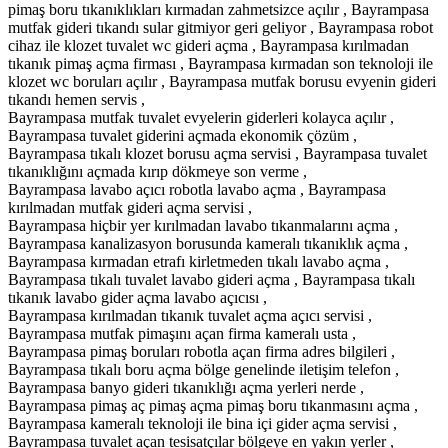
pimaş boru tıkanıklıkları kırmadan zahmetsizce açılır , Bayrampasa
mutfak gideri tıkandı sular gitmiyor geri geliyor , Bayrampasa robot
cihaz ile klozet tuvalet wc gideri açma , Bayrampasa kırılmadan
tıkanık pimaş açma firması , Bayrampasa kırmadan son teknoloji ile
klozet wc boruları açılır , Bayrampasa mutfak borusu evyenin gideri
tıkandı hemen servis ,
Bayrampasa mutfak tuvalet evyelerin giderleri kolayca açılır ,
Bayrampasa tuvalet giderini açmada ekonomik çözüm ,
Bayrampasa tıkalı klozet borusu açma servisi , Bayrampasa tuvalet
tıkanıklığını açmada kırıp dökmeye son verme ,
Bayrampasa lavabo açıcı robotla lavabo açma , Bayrampasa
kırılmadan mutfak gideri açma servisi ,
Bayrampasa hiçbir yer kırılmadan lavabo tıkanmalarını açma ,
Bayrampasa kanalizasyon borusunda kameralı tıkanıklık açma ,
Bayrampasa kırmadan etrafı kirletmeden tıkalı lavabo açma ,
Bayrampasa tıkalı tuvalet lavabo gideri açma , Bayrampasa tıkalı
tıkanık lavabo gider açma lavabo açıcısı ,
Bayrampasa kırılmadan tıkanık tuvalet açma açıcı servisi ,
Bayrampasa mutfak pimaşını açan firma kameralı usta ,
Bayrampasa pimaş boruları robotla açan firma adres bilgileri ,
Bayrampasa tıkalı boru açma bölge genelinde iletişim telefon ,
Bayrampasa banyo gideri tıkanıklığı açma yerleri nerde ,
Bayrampasa pimaş aç pimaş açma pimaş boru tıkanmasını açma ,
Bayrampasa kameralı teknoloji ile bina içi gider açma servisi ,
Bayrampasa tuvalet açan tesisatçılar bölgeye en yakın yerler ,