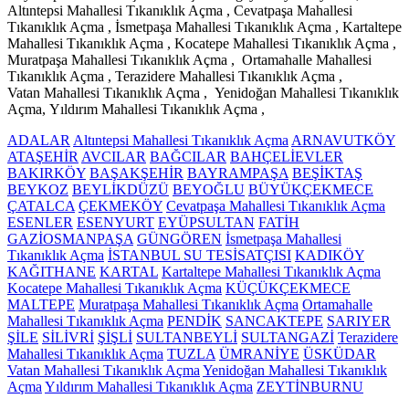
Altıntepsi Mahallesi Tıkanıklık Açma , Cevatpaşa Mahallesi
Tıkanıklık Açma , İsmetpaşa Mahallesi Tıkanıklık Açma , Kartaltepe
Mahallesi Tıkanıklık Açma , Kocatepe Mahallesi Tıkanıklık Açma ,
Muratpaşa Mahallesi Tıkanıklık Açma , Ortamahalle Mahallesi
Tıkanıklık Açma , Terazidere Mahallesi Tıkanıklık Açma ,
Vatan Mahallesi Tıkanıklık Açma , Yenidoğan Mahallesi Tıkanıklık
Açma, Yıldırım Mahallesi Tıkanıklık Açma ,
ADALAR
Altıntepsi Mahallesi Tıkanıklık Açma
ARNAVUTKÖY
ATAŞEHİR
AVCILAR
BAĞCILAR
BAHÇELİEVLER
BAKIRKÖY
BAŞAKŞEHİR
BAYRAMPAŞA
BEŞİKTAŞ
BEYKOZ
BEYLİKDÜZÜ
BEYOĞLU
BÜYÜKÇEKMECE
ÇATALCA
ÇEKMEKÖY
Cevatpaşa Mahallesi Tıkanıklık Açma
ESENLER
ESENYURT
EYÜPSULTAN
FATİH
GAZİOSMANPAŞA
GÜNGÖREN
İsmetpaşa Mahallesi
Tıkanıklık Açma
İSTANBUL SU TESİSATÇISI
KADIKÖY
KAĞITHANE
KARTAL
Kartaltepe Mahallesi Tıkanıklık Açma
Kocatepe Mahallesi Tıkanıklık Açma
KÜÇÜKÇEKMECE
MALTEPE
Muratpaşa Mahallesi Tıkanıklık Açma
Ortamahalle
Mahallesi Tıkanıklık Açma
PENDİK
SANCAKTEPE
SARIYER
ŞİLE
SİLİVRİ
ŞİŞLİ
SULTANBEYLİ
SULTANGAZİ
Terazidere
Mahallesi Tıkanıklık Açma
TUZLA
ÜMRANİYE
ÜSKÜDAR
Vatan Mahallesi Tıkanıklık Açma
Yenidoğan Mahallesi Tıkanıklık
Açma
Yıldırım Mahallesi Tıkanıklık Açma
ZEYTİNBURNU