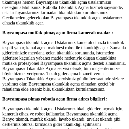
tıkanmışsa hemen Bayrampasa tıkanıklık açma ustalarımızın
desteğini alabilirsiniz. Robotla Tıkanıklık Açma hizmeti sayesinde,
ustalar fayanslarınızı kırmadan tıkanıklıktan kurtulursunuz.
Gecikmeden gelecek olan Bayrampasa tıkanıklık açma ustalarımız
cihazla tıkanıklığı açar.
Bayrampasa mutfak pimaş açan firma kameralı ustalar :
Bayrampasa tıkanıklık açma Ustalarımız kameralı cihazla tıkanıklık
tespiti yapar, kanal açma makinesi robot ile tıkanıklığı açar. Zamanla
giderlerinizde meydana gelen tıkanıklık sorununda, istemeden
giderlere kaçırılan yabancı madde nedeniyle oluşan tıkanıklıkta
mutlaka profesyonel Bayrampasa tıkanıklık açma destek almalısınız.
Bayrampasa Tıkanıklık Açma servisi olarak, tüm müşterilerimize
böyle hizmet veriyoruz. Tıkalı gider açma hizmeti veren
Bayrampasa Tıkanıklık Açma servisimiz günün her saatinde sizlere
yardımcı olur. Bayrampasa tıkanıklık açma olmadan geçici bir
rahatlama elde etseniz bile, tıkanıklıktan kurtulamazsınız.
Bayrampasa pimaş robotla açan firma adres bilgileri :
Bayrampasa tıkanıklık açma Ustalarımız tıkalı giderleri açmak için,
kameralı cihaz ve robot kullanırlar. Bayrampasa tıkanıklık açma
Banyo tıkandı, mutfak tıkandı, lavabo tıkandı, tuvalet tıkandı gibi
dertleriniz olursa, kırmadan gider tıkanıklığı açılmasını