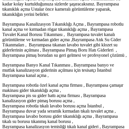
kadar kolay kurtulduğunuza sizlerde şaşıracaksınız. Bayrampasa
tıkanıklık açma Ustalar önce kameralı görüntüleme yaparak,
tıkanıklığın yerini belirler.
Bayrampasa Kanalizasyon Tıkanıklığı Açma , Bayrampasa robotlu
kanal açma ve kırmadan rögar tıkanıklığı açma , Bayrampasa
Tuvalet Kanal Borusu Tıkanması , Bayrampasa tuvalet kanalı
görüntüleme ve kırmadan gider açma ,Bayrampasa Atık Su Gider
Tıkanmaları , Bayrampasa tıkanan lavabo tuvalet gibi klozet su
giderlerinin açılması , Bayrampasa Pimaş Boru Hatı Giderleri ,
Bayrampasa pimaş borudan su geri gelmesi ve profesyonel çözümü ,
Bayrampasa Banyo Kanal Tıkanması , Bayrampasa banyo ve
mutfak kanalizasyon giderinin açılması için tesisatçı İstanbul
Bayrampasa kanal açma ,
Bayrampasa robotla özel kanal açma firması , Bayrampasa çamaşır
makinası gider tıkanıklığı açma ,
Bayrampasa pis su gider hattı açma firması , Bayrampasa
kanalizasyon gider pimaş borusu açma ,
Bayrampasa robotla tıkalı lavabo borusu açma İstanbul ,
Bayrampasa duvar yada seramik kırmadan tıkalı tuvalet açma ,
Bayrampasa lavabo borusu gider tıkanıklığı açma , Bayrampasa
tıkalı su borusu tıkanmış kanal borusu ,
Bayrampasa kanalizasyon temisliği tıkalı kanal gideri , Bayrampasa