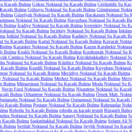
Su Kaçağı Bulma
Göksu Noktasal Su Kaçağı Bulma
Görüntülü Su Kaç
 Kaçağı Bulma
Gülsuyu Noktasal Su Kaçağı Bulma
Gümüşpınar Nokta
ı Bulma
Güzelyalı Noktasal Su Kaçağı Bulma
Hacıkasım Noktasal Su 
sippaşa Noktasal Su Kaçağı Bulma
Havuzbaşı Noktasal Su Kaçağı B
ğı Bulma
İcadiye Noktasal Su Kaçağı Bulma
İçerenköy Noktasal Su K
Noktasal Su Kaçağı Bulma
İncirköy Noktasal Su Kaçağı Bulma
İnkıla
lma
İstiklal Noktasal Su Kaçağı Bulma
Kadıköy Noktasal Su Kaçağı B
sal Su Kaçağı Bulma
Kartal Noktasal Su Kaçağı Bulma
Kavacık Nokta
 Bulma
Kazasker Noktasal Su Kaçağı Bulma
Kazım Karabekir Noktasa
ağı Bulma
Kısıklı Noktasal Su Kaçağı Bulma
Kızıltoprak Noktasal Su 
çük Çamlıca Noktasal Su Kaçağı Bulma
Küçükbakkalköy Noktasal S
a Noktasal Su Kaçağı Bulma
Küplüce Noktasal Su Kaçağı Bulma
Ku
u Kaçağı Bulma
Kuşdili Noktasal Su Kaçağı Bulma
Kuyubaşı Noktasal
tepe Noktasal Su Kaçağı Bulma
Mecidiye Noktasal Su Kaçağı Bulma
 Noktasal Su Kaçağı Bulma
Merkez Noktasal Su Kaçağı Bulma
Merv
ğı Bulma
Mimarsinan Noktasal Su Kaçağı Bulma
Moda Noktasal Su K
a
Necip Fazıl Noktasal Su Kaçağı Bulma
Nişantepe Noktasal Su Kaçağ
açağı Bulma
Orhantepe Noktasal Su Kaçağı Bulma
Örnek Mah. Nokta
Osmanağa Noktasal Su Kaçağı Bulma
Osmangazi Noktasal Su Kaçağı
l Su Kaçağı Bulma
Postane Noktasal Su Kaçağı Bulma
Rahmanlar Nokt
ulma
Robotla Su Kaçağı Bulma
robotla su kacağı tespiti
Rüzgarlı Bahç
ndıra Noktasal Su Kaçağı Bulma
Sanayi Noktasal Su Kaçağı Bulma
S
Su Kaçağı Bulma
Şaşkınbakkal Noktasal Su Kaçağı Bulma
Selami Ali 
ğı Bulma
Şerifali Noktasal Su Kaçağı Bulma
Şeyhli Noktasal Su Kaça
 Bulma
Soğukpınar Noktasal Su Kaçağı Bulma
Soğuksu Noktasal Su 