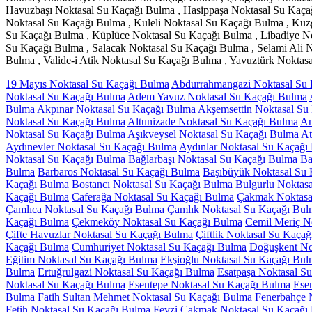
Havuzbaşı Noktasal Su Kaçağı Bulma , Hasippaşa Noktasal Su Kaçağı
Noktasal Su Kaçağı Bulma , Kuleli Noktasal Su Kaçağı Bulma , Ku
Su Kaçağı Bulma , Küplüce Noktasal Su Kaçağı Bulma , Libadiye N
Su Kaçağı Bulma , Salacak Noktasal Su Kaçağı Bulma , Selami Ali 
Bulma , Valide-i Atik Noktasal Su Kaçağı Bulma , Yavuztürk Nokta
19 Mayıs Noktasal Su Kaçağı Bulma
Abdurrahmangazi Noktasal Su
Noktasal Su Kaçağı Bulma
Adem Yavuz Noktasal Su Kaçağı Bulma
Bulma
Akpınar Noktasal Su Kaçağı Bulma
Akşemsettin Noktasal Su
Noktasal Su Kaçağı Bulma
Altunizade Noktasal Su Kaçağı Bulma
An
Noktasal Su Kaçağı Bulma
Aşıkveysel Noktasal Su Kaçağı Bulma
At
Aydınevler Noktasal Su Kaçağı Bulma
Aydınlar Noktasal Su Kaçağı
Noktasal Su Kaçağı Bulma
Bağlarbaşı Noktasal Su Kaçağı Bulma
Ba
Bulma
Barbaros Noktasal Su Kaçağı Bulma
Başıbüyük Noktasal Su
Kaçağı Bulma
Bostancı Noktasal Su Kaçağı Bulma
Bulgurlu Noktas
Kaçağı Bulma
Caferağa Noktasal Su Kaçağı Bulma
Çakmak Noktasa
Çamlıca Noktasal Su Kaçağı Bulma
Çamlık Noktasal Su Kaçağı Bul
Kaçağı Bulma
Çekmeköy Noktasal Su Kaçağı Bulma
Cemil Meriç N
Çifte Havuzlar Noktasal Su Kaçağı Bulma
Çiftlik Noktasal Su Kaça
Kaçağı Bulma
Cumhuriyet Noktasal Su Kaçağı Bulma
Doğuşkent No
Eğitim Noktasal Su Kaçağı Bulma
Ekşioğlu Noktasal Su Kaçağı Bul
Bulma
Ertuğrulgazi Noktasal Su Kaçağı Bulma
Esatpaşa Noktasal S
Noktasal Su Kaçağı Bulma
Esentepe Noktasal Su Kaçağı Bulma
Ese
Bulma
Fatih Sultan Mehmet Noktasal Su Kaçağı Bulma
Fenerbahçe 
Fetih Noktasal Su Kaçağı Bulma
Fevzi Çakmak Noktasal Su Kaçağı