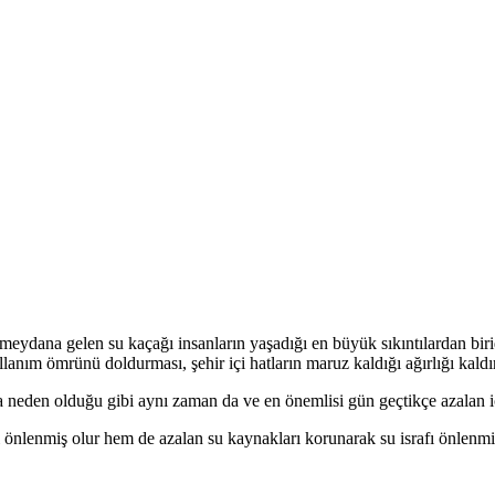
eydana gelen su kaçağı insanların yaşadığı en büyük sıkıntılardan biri
llanım ömrünü doldurması, şehir içi hatların maruz kaldığı ağırlığı kald
a neden olduğu gibi aynı zaman da ve en önemlisi gün geçtikçe azalan i
ybı önlenmiş olur hem de azalan su kaynakları korunarak su israfı önle