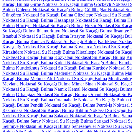
Kaçağı Bulma
Girne Noktasal Su Kaçağı Bulma
Göçbeyli Noktasal 
Bulma
Gülensu Noktasal Su Kaçağı Bulma
Güllübağlar Noktasal Su
Güngören Noktasal Su Kaçağı Bulma
Güzeltepe Noktasal Su Kaçağ
Noktasal Su Kaçağı Bulma
Hasanpaşa Noktasal Su Kaçağı Bulma
Ha
Bulma
Hürriyet Noktasal Su Kaçağı Bulma
Huzur Noktasal Su Kaça
Su Kaçağı Bulma
Ihlamurkuyu Noktasal Su Kaçağı Bulma
İhsaniye 
İstanbul Noktasal Su Kaçağı Bulma
İstasyon Noktasal Su Kaçağı Bu
Kaçağı Bulma
Kanlıca Noktasal Su Kaçağı Bulma
Karlıktepe Nokta
Kayışdağı Noktasal Su Kaçağı Bulma
Kaynarca Noktasal Su Kaçağı
Kirazlıdere Noktasal Su Kaçağı Bulma
Kirazlıtepe Noktasal Su Kaç
Noktasal Su Kaçağı Bulma
Kozyatağı Noktasal Su Kaçağı Bulma
Kü
Noktasal Su Kaçağı Bulma
Kuleli Noktasal Su Kaçağı Bulma
Kumbab
Bulma
Kurtdoğmuş Noktasal Su Kaçağı Bulma
Kurtköy Noktasal S
Noktasal Su Kaçağı Bulma
Madenler Noktasal Su Kaçağı Bulma
Mal
Kaçağı Bulma
Mehmet Akif Noktasal Su Kaçağı Bulma
Merdivenköy
Mevlana Noktasal Su Kaçağı Bulma
Mimar Sinan Noktasal Su Kaça
Noktasal Su Kaçağı Bulma
Namık Kemal Noktasal Su Kaçağı Bulm
Bulma
Orhangazi Noktasal Su Kaçağı Bulma
Orhanlı Noktasal Su K
Noktasal Su Kaçağı Bulma
Ortamahalle Noktasal Su Kaçağı Bulma
Kaçağı Bulma
Pendik Noktasal Su Kaçağı Bulma
Petrol-İş Noktasa
Rasimpaşa Noktasal Su Kaçağı Bulma
Rıhtım Noktasal Su Kaçağı B
Noktasal Su Kaçağı Bulma
Salacak Noktasal Su Kaçağı Bulma
Sama
Kaçağı Bulma
Saray Noktasal Su Kaçağı Bulma
Sarıgazi Noktasal 
Selimiye Noktasal Su Kaçağı Bulma
Şenesenevler Noktasal Su Kaça
Bulma
Site Noktasal Su Kaçağı Bulma
Soğanlık Noktasal Su Kaçağı