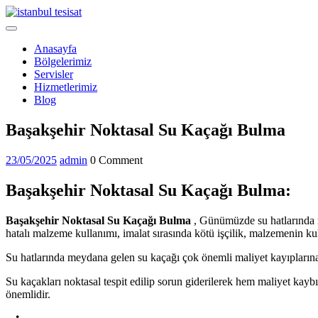
Skip
to
Open
content
Menu
Anasayfa
Bölgelerimiz
Servisler
Hizmetlerimiz
Blog
Close
Başakşehir Noktasal Su Kaçağı Bulma
Menu
23/05/2025
admin
23/05/2025
admin
0 Comment
Başakşehir Noktasal Su Kaçağı Bulma:
Başakşehir Noktasal Su Kaçağı Bulma
, Günümüzde su hatlarında m
hatalı malzeme kullanımı, imalat sırasında kötü işçilik, malzemenin ku
Su hatlarında meydana gelen su kaçağı çok önemli maliyet kayıpların
Su kaçakları noktasal tespit edilip sorun giderilerek hem maliyet ka
önemlidir.