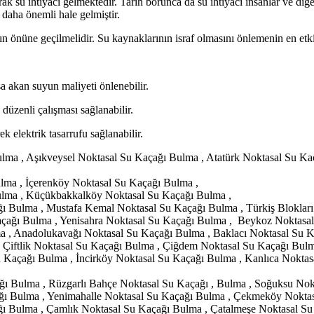
ak su ihtiyacı gelmektedir. Tarih borunca da su ihtiyacı insanlar ve diğ
 daha önemli hale gelmiştir.
 önüne geçilmelidir. Su kaynaklarının israf olmasını önlemenin en etk
a akan suyun maliyeti önlenebilir.
 düzenli çalışması sağlanabilir.
k elektrik tasarrufu sağlanabilir.
ulma , Aşıkveysel Noktasal Su Kaçağı Bulma , Atatürk Noktasal Su Ka
lma , İçerenköy Noktasal Su Kaçağı Bulma ,
ulma , Küçükbakkalköy Noktasal Su Kaçağı Bulma ,
ı Bulma , Mustafa Kemal Noktasal Su Kaçağı Bulma , Türkiş Bloklar
Kaçağı Bulma , Yenisahra Noktasal Su Kaçağı Bulma , Beykoz Noktasal
a , Anadolukavağı Noktasal Su Kaçağı Bulma , Baklacı Noktasal Su 
 Çiftlik Noktasal Su Kaçağı Bulma , Çiğdem Noktasal Su Kaçağı Bulm
Kaçağı Bulma , İncirköy Noktasal Su Kaçağı Bulma , Kanlıca Noktas
ğı Bulma , Rüzgarlı Bahçe Noktasal Su Kaçağı , Bulma , Soğuksu No
ağı Bulma , Yenimahalle Noktasal Su Kaçağı Bulma , Çekmeköy Nokta
ğı Bulma , Çamlık Noktasal Su Kaçağı Bulma , Çatalmeşe Noktasal Su