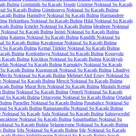
ağı Bulma
Görüntülü Su Kaçağı Tespiti
Göztepe Noktasal Su Kaçağı
sal Su Kaçağı Bulma
Gümüşsuyu Noktasal Su Kaçağı Bulma
Kaçağı Bulma
Hamidiye Noktasal Su Kaçağı Bulma
Harmandere
ulma
Hekimbaşı Noktasal Su Kaçağı Bulma
Hilal Noktasal Su Kaçağı
açağı Bulma
İçmeler Noktasal Su Kaçağı Bulma
İdealtepe Noktasal
p Noktasal Su Kaçağı Bulma
İnönü Noktasal Su Kaçağı Bulma
ulma
Kalamış Noktasal Su Kaçağı Bulma
Kandilli Noktasal Su
sal Su Kaçağı Bulma
Kavakpınar Noktasal Su Kaçağı Bulma
l Su Kaçağı Bulma
Kemal Türkler Noktasal Su Kaçağı Bulma
Kaçağı Bulma
Kordonboyu Noktasal Su Kaçağı Bulma
Koşuyolu
u Kaçağı Bulma
Küçüksu Noktasal Su Kaçağı Bulma
Küçükyalı
rfalı Noktasal Su Kaçağı Bulma
Kurnaköy Noktasal Su Kaçağı
 Su Kaçağı Bulma
Kuzguncuk Noktasal Su Kaçağı Bulma
Libadiye
Meclis Noktasal Su Kaçağı Bulma
Mehmet Akif Ersoy Noktasal Su
e Noktasal Su Kaçağı Bulma
Mescit Noktasal Su Kaçağı Bulma
açağı Bulma
Murat Reis Noktasal Su Kaçağı Bulma
Mustafa Kemal
ı Bulma
Noktasal Su Kaçağı Bulma
Ömerli Noktasal Su Kaçağı
sal Su Kaçağı Bulma
Ortaçeşme Noktasal Su Kaçağı Bulma
Ortadağ
 Bulma
Parseller Noktasal Su Kaçağı Bulma
Paşabahçe Noktasal Su
asal Su Kaçağı Bulma
Ramazanoğlu Noktasal Su Kaçağı Bulma
e Noktasal Su Kaçağı
Safa Noktasal Su Kaçağı Bulma
Sahrayıcedid
ancaktepe Noktasal Su Kaçağı Bulma
Sapanbağları Noktasal Su
Noktasal Su Kaçağı Bulma
Selamiçeşme Noktasal Su Kaçağı Bulma
ğı Bulma
Şifa Noktasal Su Kaçağı Bulma
Şile Noktasal Su Kaçağı
Kaçağı Bulma
Söğütlüçeşme Noktasal Su Kaçağı Bulma
Soyak