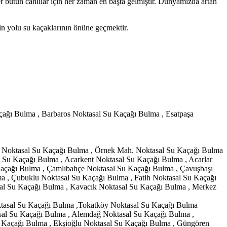
er bütün canlılar için her zaman en başta gelmiştir. Dünyamızda artan
in yolu su kaçaklarının önüne geçmektir.
çağı Bulma , Barbaros Noktasal Su Kaçağı Bulma , Esatpaşa
ı Noktasal Su Kaçağı Bulma , Örnek Mah. Noktasal Su Kaçağı Bulma
 Su Kaçağı Bulma , Acarkent Noktasal Su Kaçağı Bulma , Acarlar
Kaçağı Bulma , Çamlıbahçe Noktasal Su Kaçağı Bulma , Çavuşbaşı
a , Çubuklu Noktasal Su Kaçağı Bulma , Fatih Noktasal Su Kaçağı
al Su Kaçağı Bulma , Kavacık Noktasal Su Kaçağı Bulma , Merkez
ktasal Su Kaçağı Bulma ,Tokatköy Noktasal Su Kaçağı Bulma
sal Su Kaçağı Bulma , Alemdağ Noktasal Su Kaçağı Bulma ,
 Kaçağı Bulma , Ekşioğlu Noktasal Su Kaçağı Bulma , Güngören