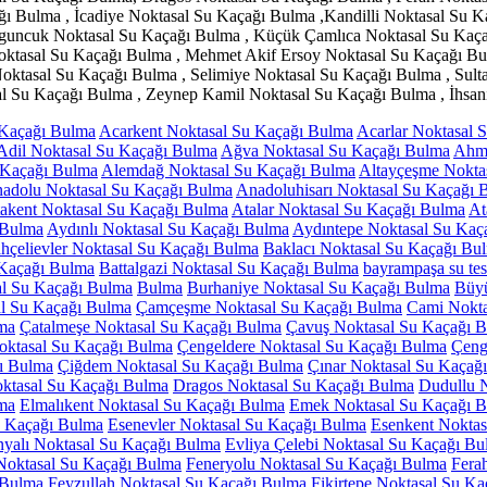
 Bulma , İcadiye Noktasal Su Kaçağı Bulma ,Kandilli Noktasal Su Ka
zguncuk Noktasal Su Kaçağı Bulma , Küçük Çamlıca Noktasal Su Kaça
oktasal Su Kaçağı Bulma , Mehmet Akif Ersoy Noktasal Su Kaçağı Bu
Noktasal Su Kaçağı Bulma , Selimiye Noktasal Su Kaçağı Bulma , Sul
sal Su Kaçağı Bulma , Zeynep Kamil Noktasal Su Kaçağı Bulma , İhsan
 Kaçağı Bulma
Acarkent Noktasal Su Kaçağı Bulma
Acarlar Noktasal 
Adil Noktasal Su Kaçağı Bulma
Ağva Noktasal Su Kaçağı Bulma
Ahme
 Kaçağı Bulma
Alemdağ Noktasal Su Kaçağı Bulma
Altayçeşme Nokta
adolu Noktasal Su Kaçağı Bulma
Anadoluhisarı Noktasal Su Kaçağı 
akent Noktasal Su Kaçağı Bulma
Atalar Noktasal Su Kaçağı Bulma
At
 Bulma
Aydınlı Noktasal Su Kaçağı Bulma
Aydıntepe Noktasal Su Kaç
hçelievler Noktasal Su Kaçağı Bulma
Baklacı Noktasal Su Kaçağı Bu
 Kaçağı Bulma
Battalgazi Noktasal Su Kaçağı Bulma
bayrampaşa su tesi
al Su Kaçağı Bulma
Bulma
Burhaniye Noktasal Su Kaçağı Bulma
Büyü
l Su Kaçağı Bulma
Çamçeşme Noktasal Su Kaçağı Bulma
Cami Nokta
ma
Çatalmeşe Noktasal Su Kaçağı Bulma
Çavuş Noktasal Su Kaçağı 
oktasal Su Kaçağı Bulma
Çengeldere Noktasal Su Kaçağı Bulma
Çeng
ğı Bulma
Çiğdem Noktasal Su Kaçağı Bulma
Çınar Noktasal Su Kaçağ
ktasal Su Kaçağı Bulma
Dragos Noktasal Su Kaçağı Bulma
Dudullu 
ma
Elmalıkent Noktasal Su Kaçağı Bulma
Emek Noktasal Su Kaçağı 
u Kaçağı Bulma
Esenevler Noktasal Su Kaçağı Bulma
Esenkent Noktas
nyalı Noktasal Su Kaçağı Bulma
Evliya Çelebi Noktasal Su Kaçağı B
Noktasal Su Kaçağı Bulma
Feneryolu Noktasal Su Kaçağı Bulma
Fera
 Bulma
Feyzullah Noktasal Su Kaçağı Bulma
Fikirtepe Noktasal Su K