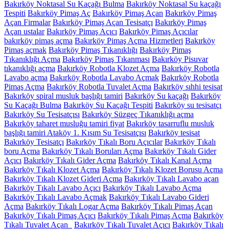
Bakırköy Noktasal Su Kaçağı Bulma
Bakırköy Noktasal Su kaçağı
Tespiti
Bakırköy Pimaş Aç
Bakırköy Pimaş Açan
Bakırköy Pimaş
Açan Firmalar
Bakırköy Pimaş Açan Tesisatçı
Bakırköy Pimaş
Açan ustalar
Bakırköy Pimaş Açıcı
Bakırköy Pimaş Açıcılar
bakırköy pimaş açma
Bakırköy Pimaş Açma Hizmetleri
Bakırköy
Pimaş açmak
Bakırköy Pimaş Tıkanıklığı
Bakırköy Pimaş
Tıkanıklığı Açma
Bakırköy Pimaş Tıkanması
Bakırköy Pisuvar
tıkanıklığı açma
Bakırköy Robotla Klozet Açma
Bakırköy Robotla
Lavabo açma
Bakırköy Robotla Lavabo Açmak
Bakırköy Robotla
Pimaş Açma
Bakırköy Robotla Tuvalet Açma
Bakırköy sıhhi tesisat
Bakırköy spiral musluk başlığı tamiri
Bakırköy Su kaçağı
Bakırköy
Su Kaçağı Bulma
Bakırköy Su Kaçağı Tespiti
Bakırköy su tesisatçı
Bakırköy Su Tesisatçısı
Bakırköy Süzgeç Tıkanıklığı açma
Bakırköy taharet musluğu tamiri fiyat
Bakırköy tasarruflu musluk
başlığı tamiri Ataköy 1. Kısım Su Tesisatçısı
Bakırköy tesisat
Bakırköy Tesisatçı
Bakırköy Tıkalı Boru Açıcılar
Bakırköy Tıkalı
boru Açma
Bakırköy Tıkalı Boruları Açma
Bakırköy Tıkalı Gider
Açıcı
Bakırköy Tıkalı Gider Açma
Bakırköy Tıkalı Kanal Açma
Bakırköy Tıkalı Klozet Açma
Bakırköy Tıkalı Klozet Borusu Açma
Bakırköy Tıkalı Klozet Gideri Açma
Bakırköy Tıkalı Lavabo açan
Bakırköy Tıkalı Lavabo Açıcı
Bakırköy Tıkalı Lavabo Açma
Bakırköy Tıkalı Lavabo Açmak
Bakırköy Tıkalı Lavabo Gideri
Açma
Bakırköy Tıkalı Logar Açma
Bakırköy Tıkalı Pimaş Açan
Bakırköy Tıkalı Pimaş Açıcı
Bakırköy Tıkalı Pimaş Açma
Bakırköy
Tıkalı Tuvalet Açan
Bakırköy Tıkalı Tuvalet Açıcı
Bakırköy Tıkalı