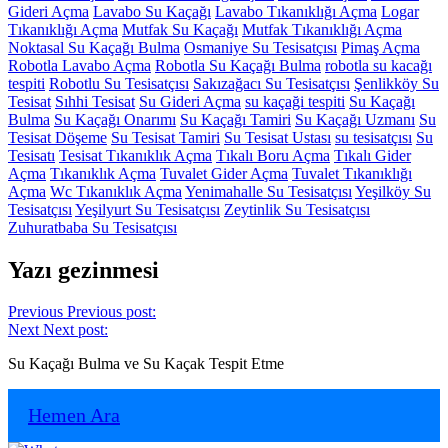
Gideri Açma
Lavabo Su Kaçağı
Lavabo Tıkanıklığı Açma
Logar
Tıkanıklığı Açma
Mutfak Su Kaçağı
Mutfak Tıkanıklığı Açma
Noktasal Su Kaçağı Bulma
Osmaniye Su Tesisatçısı
Pimaş Açma
Robotla Lavabo Açma
Robotla Su Kaçağı Bulma
robotla su kacağı
tespiti
Robotlu Su Tesisatçısı
Sakızağacı Su Tesisatçısı
Şenlikköy Su
Tesisat
Sıhhi Tesisat
Su Gideri Açma
su kaçaği tespiti
Su Kaçağı
Bulma
Su Kaçağı Onarımı
Su Kaçağı Tamiri
Su Kaçağı Uzmanı
Su
Tesisat Döşeme
Su Tesisat Tamiri
Su Tesisat Ustası
su tesisatçısı
Su
Tesisatı
Tesisat Tıkanıklık Açma
Tıkalı Boru Açma
Tıkalı Gider
Açma
Tıkanıklık Açma
Tuvalet Gider Açma
Tuvalet Tıkanıklığı
Açma
Wc Tıkanıklık Açma
Yenimahalle Su Tesisatçısı
Yeşilköy Su
Tesisatçısı
Yeşilyurt Su Tesisatçısı
Zeytinlik Su Tesisatçısı
Zuhuratbaba Su Tesisatçısı
Yazı gezinmesi
Previous
Previous post:
Next
Next post:
Su Kaçağı Bulma ve Su Kaçak Tespit Etme
Hemen Ara