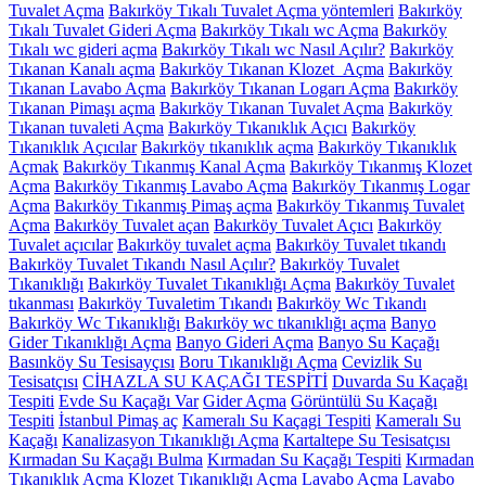
Tuvalet Açma
Bakırköy Tıkalı Tuvalet Açma yöntemleri
Bakırköy
Tıkalı Tuvalet Gideri Açma
Bakırköy Tıkalı wc Açma
Bakırköy
Tıkalı wc gideri açma
Bakırköy Tıkalı wc Nasıl Açılır?
Bakırköy
Tıkanan Kanalı açma
Bakırköy Tıkanan Klozet Açma
Bakırköy
Tıkanan Lavabo Açma
Bakırköy Tıkanan Logarı Açma
Bakırköy
Tıkanan Pimaşı açma
Bakırköy Tıkanan Tuvalet Açma
Bakırköy
Tıkanan tuvaleti Açma
Bakırköy Tıkanıklık Açıcı
Bakırköy
Tıkanıklık Açıcılar
Bakırköy tıkanıklık açma
Bakırköy Tıkanıklık
Açmak
Bakırköy Tıkanmış Kanal Açma
Bakırköy Tıkanmış Klozet
Açma
Bakırköy Tıkanmış Lavabo Açma
Bakırköy Tıkanmış Logar
Açma
Bakırköy Tıkanmış Pimaş açma
Bakırköy Tıkanmış Tuvalet
Açma
Bakırköy Tuvalet açan
Bakırköy Tuvalet Açıcı
Bakırköy
Tuvalet açıcılar
Bakırköy tuvalet açma
Bakırköy Tuvalet tıkandı
Bakırköy Tuvalet Tıkandı Nasıl Açılır?
Bakırköy Tuvalet
Tıkanıklığı
Bakırköy Tuvalet Tıkanıklığı Açma
Bakırköy Tuvalet
tıkanması
Bakırköy Tuvaletim Tıkandı
Bakırköy Wc Tıkandı
Bakırköy Wc Tıkanıklığı
Bakırköy wc tıkanıklığı açma
Banyo
Gider Tıkanıklığı Açma
Banyo Gideri Açma
Banyo Su Kaçağı
Basınköy Su Tesisayçısı
Boru Tıkanıklığı Açma
Cevizlik Su
Tesisatçısı
CİHAZLA SU KAÇAĞI TESPİTİ
Duvarda Su Kaçağı
Tespiti
Evde Su Kaçağı Var
Gider Açma
Görüntülü Su Kaçağı
Tespiti
İstanbul Pimaş aç
Kameralı Su Kaçagi Tespiti
Kameralı Su
Kaçağı
Kanalizasyon Tıkanıklığı Açma
Kartaltepe Su Tesisatçısı
Kırmadan Su Kaçağı Bulma
Kırmadan Su Kaçağı Tespiti
Kırmadan
Tıkanıklık Açma
Klozet Tıkanıklığı Açma
Lavabo Açma
Lavabo