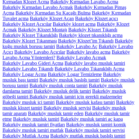
Kırmadan Klozet Açma
Bakırköy Kırmadan Lavabo Açma
Bakırköy Kırmadan Lavabo Açmak
Bakırköy Kırmadan Pimaş
Açma
Bakırköy Kırmadan Su Kaçağı Bulma
Bakırköy Kırmadan
Tuvalet açma
Bakırköy Klozet Açan
Bakırköy Klozet açıcı
Bakırköy Klozet Açıcılar
Bakırköy klozet açma
Bakırköy Klozet
Açmak
Bakırköy Klozet Montajı
Bakırköy Klozet Tıkandı
Bakırköy Klozet Tıkanıklığı
Bakırköy klozet tıkanıklığı açma
Bakırköy Klozet Tıkanması
Bakırköy Klozet’im Tıkandı
Bakırköy
kuğu musluk borusu tamiri
Bakırköy Lavabo Aç
Bakırköy Lavabo
Açıcı
Bakırköy Lavabo Açıcılar
Bakırköy lavabo açma
Bakırköy
Lavabo Açma Yöntemleri?
Bakırköy Lavabo Açmak
Bakırköy Lavabo Gideri Açma
Bakırköy lavabo musluk tamiri
Bakırköy Lavabo Tıkandı
Bakırköy Lavabo Tıkanıklığı Açma
Bakırköy Logar Açma
Bakırköy Logar Temizleme
Bakırköy
musluk başı tamiri
Bakırköy musluk başlığı tamiri
Bakırköy musluk
borusu tamiri
Bakırköy musluk conta tamiri
Bakırköy musluk
damlama tamiri
Bakırköy musluk delik tamiri
Bakırköy musluk
göbeği tamiri Bakırköy musluk tamiri için gerekli malzemeler
Bakırköy musluk içi tamiri
Bakırköy musluk kafası tamiri
Bakırköy
musluk klozet tamiri
Bakırköy musluk servisi
Bakırköy musluk
tamir aparatı
Bakırköy musluk tamir eden
Bakırköy musluk tamir
etme
Bakırköy musluk tamiri
Bakırköy musluk tamiri aç kapa
Bakırköy musluk tamiri fiyatları
Bakırköy musluk tamiri komik
Bakırköy musluk tamiri mutfak
Bakırköy musluk tamiri servisi
Bakırköy Mutfak Açma
Bakırköy mutfak musluk başlığı tamiri