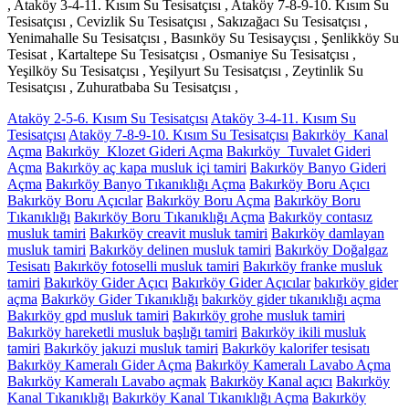
, Ataköy 3-4-11. Kısım Su Tesisatçısı , Ataköy 7-8-9-10. Kısım Su
Tesisatçısı , Cevizlik Su Tesisatçısı , Sakızağacı Su Tesisatçısı ,
Yenimahalle Su Tesisatçısı , Basınköy Su Tesisayçısı , Şenlikköy Su
Tesisat , Kartaltepe Su Tesisatçısı , Osmaniye Su Tesisatçısı ,
Yeşilköy Su Tesisatçısı , Yeşilyurt Su Tesisatçısı , Zeytinlik Su
Tesisatçısı , Zuhuratbaba Su Tesisatçısı ,
Ataköy 2-5-6. Kısım Su Tesisatçısı
Ataköy 3-4-11. Kısım Su
Tesisatçısı
Ataköy 7-8-9-10. Kısım Su Tesisatçısı
Bakırköy Kanal
Açma
Bakırköy Klozet Gideri Açma
Bakırköy Tuvalet Gideri
Açma
Bakırköy aç kapa musluk içi tamiri
Bakırköy Banyo Gideri
Açma
Bakırköy Banyo Tıkanıklığı Açma
Bakırköy Boru Açıcı
Bakırköy Boru Açıcılar
Bakırköy Boru Açma
Bakırköy Boru
Tıkanıklığı
Bakırköy Boru Tıkanıklığı Açma
Bakırköy contasız
musluk tamiri
Bakırköy creavit musluk tamiri
Bakırköy damlayan
musluk tamiri
Bakırköy delinen musluk tamiri
Bakırköy Doğalgaz
Tesisatı
Bakırköy fotoselli musluk tamiri
Bakırköy franke musluk
tamiri
Bakırköy Gider Açıcı
Bakırköy Gider Açıcılar
bakırköy gider
açma
Bakırköy Gider Tıkanıklığı
bakırköy gider tıkanıklığı açma
Bakırköy gpd musluk tamiri
Bakırköy grohe musluk tamiri
Bakırköy hareketli musluk başlığı tamiri
Bakırköy ikili musluk
tamiri
Bakırköy jakuzi musluk tamiri
Bakırköy kalorifer tesisatı
Bakırköy Kameralı Gider Açma
Bakırköy Kameralı Lavabo Açma
Bakırköy Kameralı Lavabo açmak
Bakırköy Kanal açıcı
Bakırköy
Kanal Tıkanıklığı
Bakırköy Kanal Tıkanıklığı Açma
Bakırköy