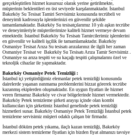
gerçekleştirilen hizmet kusursuz olarak yerine getirilmekte,
müşterinin beklentileri en üst seviyede karşılanmaktadır. İstanbul
Bakırköy Su Tesisat Tamiri Servisimiz konusunda tecrübeli ve
deneyimli kadrosuyla işlemlerinizi en güvenilir şekilde
tamamlamaktadır. Bakırköy Su tesisatçılarımız 10 yılı aşkın tecrübe
ve deneyimleriyle müşterilerimize kaliteli hizmet vermeye devam
etmektedir. İstanbul Bakırköy Su Tesisatı Tamircilerimiz işlemlerini
en güvenilir ve kaliteli işçilik ile tamamlamaktadır. Bakırköy
Osmaniye Tesisat Arıza Su tesisatı arızalarınız ile ilgili her zaman
Osmaniye Tesisat ve Bakırköy Su Tesisatı Arıza Tamir Servisimiz .
Osmaniye su arıza tespiti ve su kaçağı tespiti çalışmalarını özel ve
teknoljik cihazlar ile yapmaktadır.
Bakırköy Osmaniye Petek Temizliği :
İstanbul içi yetiştirdiğimiz elemanlar petek temizliği konusunda
dairelerde yaşanan ısınmama problemlerini bizzat görerek tecrübe
kazanmış ekiplerden oluşmaktadır. En uygun fiyatları ile hizmet
veren firmamız Bakırköy ve civar bölgelerinde hizmet vermektedir.
Bakırköy Petek temizleme şirketi arayışı içinde olan kombi
kullanıcıları için şirketimiz İstanbul genelinde petek temizliği
hizmetleri sunar. Bakırköy Osmaniye Petek Temizliği İstanbul petek
temizleme servisimiz müşteri odaklı çalışan bir firmadır.
İstanbul döküm petek yıkama, ilaçlı kazan temizliği, Bakırköy
merkezi sistem temizleme fiyatları için bizden fiyat almanızı tavsiye