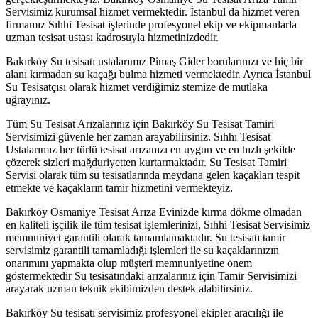
Servisimiz kurumsal hizmet vermektedir. İstanbul da hizmet veren
firmamız Sıhhi Tesisat işlerinde profesyonel ekip ve ekipmanlarla
uzman tesisat ustası kadrosuyla hizmetinizdedir.
Bakırköy Su tesisatı ustalarımız Pimaş Gider borularınızı ve hiç bir
alanı kırmadan su kaçağı bulma hizmeti vermektedir. Ayrıca İstanbul
Su Tesisatçısı olarak hizmet verdiğimiz stemize de mutlaka
uğrayınız.
Tüm Su Tesisat Arızalarınız için Bakırköy Su Tesisat Tamiri
Servisimizi güvenle her zaman arayabilirsiniz. Sıhhı Tesisat
Ustalarımız her türlü tesisat arızanızı en uygun ve en hızlı şekilde
çözerek sizleri mağduriyetten kurtarmaktadır. Su Tesisat Tamiri
Servisi olarak tüm su tesisatlarında meydana gelen kaçakları tespit
etmekte ve kaçakların tamir hizmetini vermekteyiz.
Bakırköy Osmaniye Tesisat Arıza Evinizde kırma dökme olmadan
en kaliteli işçilik ile tüm tesisat işlemlerinizi, Sıhhi Tesisat Servisimiz
memnuniyet garantili olarak tamamlamaktadır. Su tesisatı tamir
servisimiz garantili tamamladığı işlemleri ile su kaçaklarınızın
onarımını yapmakta olup müşteri memnuniyetine önem
göstermektedir Su tesisatındaki arızalarınız için Tamir Servisimizi
arayarak uzman teknik ekibimizden destek alabilirsiniz.
Bakırköy Su tesisatı servisimiz profesyonel ekipler aracılığı ile