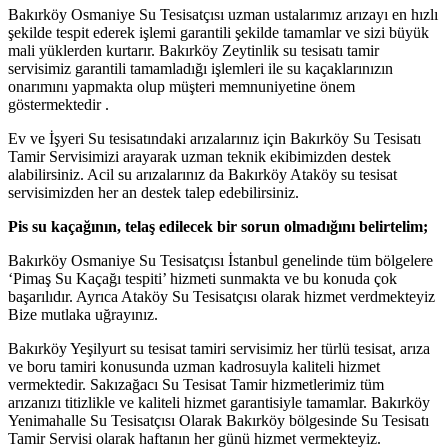
Bakırköy Osmaniye Su Tesisatçısı uzman ustalarımız arızayı en hızlı
şekilde tespit ederek işlemi garantili şekilde tamamlar ve sizi büyük
mali yüklerden kurtarır. Bakırköy Zeytinlik su tesisatı tamir
servisimiz garantili tamamladığı işlemleri ile su kaçaklarınızın
onarımını yapmakta olup müşteri memnuniyetine önem
göstermektedir .
Ev ve İşyeri Su tesisatındaki arızalarınız için Bakırköy Su Tesisatı
Tamir Servisimizi arayarak uzman teknik ekibimizden destek
alabilirsiniz. Acil su arızalarınız da Bakırköy Ataköy su tesisat
servisimizden her an destek talep edebilirsiniz.
Pis su kaçağının, telaş edilecek bir sorun olmadığını belirtelim;
Bakırköy Osmaniye Su Tesisatçısı İstanbul genelinde tüm bölgelere
‘Pimaş Su Kaçağı tespiti’ hizmeti sunmakta ve bu konuda çok
başarılıdır. Ayrıca Ataköy Su Tesisatçısı olarak hizmet verdmekteyiz
Bize mutlaka uğrayınız.
Bakırköy Yeşilyurt su tesisat tamiri servisimiz her türlü tesisat, arıza
ve boru tamiri konusunda uzman kadrosuyla kaliteli hizmet
vermektedir. Sakızağacı Su Tesisat Tamir hizmetlerimiz tüm
arızanızı titizlikle ve kaliteli hizmet garantisiyle tamamlar. Bakırköy
Yenimahalle Su Tesisatçısı Olarak Bakırköy bölgesinde Su Tesisatı
Tamir Servisi olarak haftanın her günü hizmet vermekteyiz.