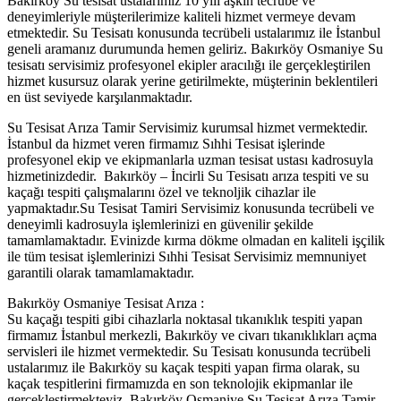
Bakırköy Su tesisat ustalarımız 10 yılı aşkın tecrübe ve
deneyimleriyle müşterilerimize kaliteli hizmet vermeye devam
etmektedir. Su Tesisatı konusunda tecrübeli ustalarımız ile İstanbul
geneli aramanız durumunda hemen geliriz. Bakırköy Osmaniye Su
tesisatı servisimiz profesyonel ekipler aracılığı ile gerçekleştirilen
hizmet kusursuz olarak yerine getirilmekte, müşterinin beklentileri
en üst seviyede karşılanmaktadır.
Su Tesisat Arıza Tamir Servisimiz kurumsal hizmet vermektedir.
İstanbul da hizmet veren firmamız Sıhhi Tesisat işlerinde
profesyonel ekip ve ekipmanlarla uzman tesisat ustası kadrosuyla
hizmetinizdedir. Bakırköy – İncirli Su Tesisatı arıza tespiti ve su
kaçağı tespiti çalışmalarını özel ve teknoljik cihazlar ile
yapmaktadır.Su Tesisat Tamiri Servisimiz konusunda tecrübeli ve
deneyimli kadrosuyla işlemlerinizi en güvenilir şekilde
tamamlamaktadır. Evinizde kırma dökme olmadan en kaliteli işçilik
ile tüm tesisat işlemlerinizi Sıhhi Tesisat Servisimiz memnuniyet
garantili olarak tamamlamaktadır.
Bakırköy Osmaniye Tesisat Arıza :
Su kaçağı tespiti gibi cihazlarla noktasal tıkanıklık tespiti yapan
firmamız İstanbul merkezli, Bakırköy ve civarı tıkanıklıkları açma
servisleri ile hizmet vermektedir. Su Tesisatı konusunda tecrübeli
ustalarımız ile Bakırköy su kaçak tespiti yapan firma olarak, su
kaçak tespitlerini firmamızda en son teknolojik ekipmanlar ile
gerçekleştirmekteyiz. Bakırköy Osmaniye Su Tesisat Arıza Tamir