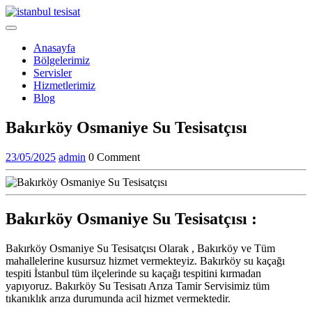
Skip
to
Open
content
Menu
Anasayfa
Bölgelerimiz
Servisler
Hizmetlerimiz
Blog
Close
Bakırköy Osmaniye Su Tesisatçısı
Menu
23/05/2025
admin
23/05/2025
admin
0 Comment
Bakırköy Osmaniye Su Tesisatçısı :
Bakırköy Osmaniye Su Tesisatçısı Olarak , Bakırköy ve Tüm
mahallelerine kusursuz hizmet vermekteyiz. Bakırköy su kaçağı
tespiti İstanbul tüm ilçelerinde su kaçağı tespitini kırmadan
yapıyoruz. Bakırköy Su Tesisatı Arıza Tamir Servisimiz tüm
tıkanıklık arıza durumunda acil hizmet vermektedir.