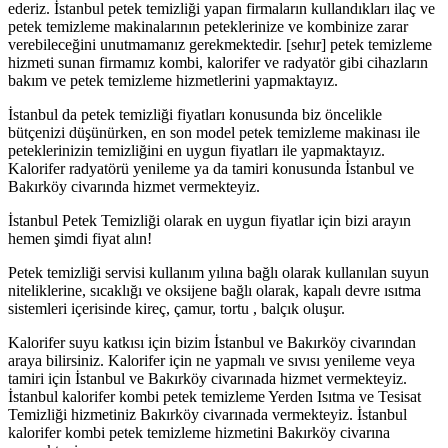
ederiz. İstanbul petek temizliği yapan firmaların kullandıkları ilaç ve
petek temizleme makinalarının peteklerinize ve kombinize zarar
verebileceğini unutmamanız gerekmektedir. [sehır] petek temizleme
hizmeti sunan firmamız kombi, kalorifer ve radyatör gibi cihazların
bakım ve petek temizleme hizmetlerini yapmaktayız.
İstanbul da petek temizliği fiyatları konusunda biz öncelikle
bütçenizi düşünürken, en son model petek temizleme makinası ile
peteklerinizin temizliğini en uygun fiyatları ile yapmaktayız.
Kalorifer radyatörü yenileme ya da tamiri konusunda İstanbul ve
Bakırköy civarında hizmet vermekteyiz.
İstanbul Petek Temizliği olarak en uygun fiyatlar için bizi arayın
hemen şimdi fiyat alın!
Petek temizliği servisi kullanım yılına bağlı olarak kullanılan suyun
niteliklerine, sıcaklığı ve oksijene bağlı olarak, kapalı devre ısıtma
sistemleri içerisinde kireç, çamur, tortu , balçık oluşur.
Kalorifer suyu katkısı için bizim İstanbul ve Bakırköy civarından
araya bilirsiniz. Kalorifer için ne yapmalı ve sıvısı yenileme veya
tamiri için İstanbul ve Bakırköy civarınada hizmet vermekteyiz.
İstanbul kalorifer kombi petek temizleme Yerden Isıtma ve Tesisat
Temizliği hizmetiniz Bakırköy civarınada vermekteyiz. İstanbul
kalorifer kombi petek temizleme hizmetini Bakırköy civarına