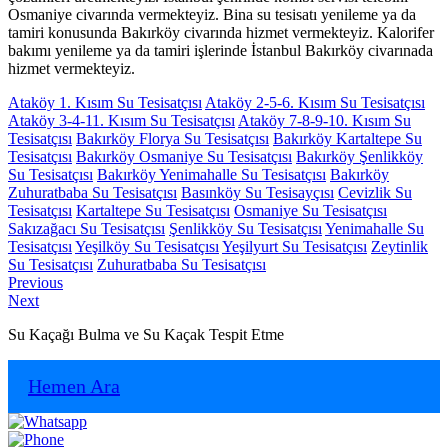
Osmaniye civarında vermekteyiz. Bina su tesisatı yenileme ya da
tamiri konusunda Bakırköy civarında hizmet vermekteyiz. Kalorifer
bakımı yenileme ya da tamiri işlerinde İstanbul Bakırköy civarınada
hizmet vermekteyiz.
Ataköy 1. Kısım Su Tesisatçısı
Ataköy 2-5-6. Kısım Su Tesisatçısı
Ataköy 3-4-11. Kısım Su Tesisatçısı
Ataköy 7-8-9-10. Kısım Su
Tesisatçısı
Bakırköy Florya Su Tesisatçısı
Bakırköy Kartaltepe Su
Tesisatçısı
Bakırköy Osmaniye Su Tesisatçısı
Bakırköy Şenlikköy
Su Tesisatçısı
Bakırköy Yenimahalle Su Tesisatçısı
Bakırköy
Zuhuratbaba Su Tesisatçısı
Basınköy Su Tesisayçısı
Cevizlik Su
Tesisatçısı
Kartaltepe Su Tesisatçısı
Osmaniye Su Tesisatçısı
Sakızağacı Su Tesisatçısı
Şenlikköy Su Tesisatçısı
Yenimahalle Su
Tesisatçısı
Yeşilköy Su Tesisatçısı
Yeşilyurt Su Tesisatçısı
Zeytinlik
Su Tesisatçısı
Zuhuratbaba Su Tesisatçısı
Yazı
Previous
Previous
Next
post:
Next
gezinmesi
post:
Su Kaçağı Bulma ve Su Kaçak Tespit Etme
Hemen Ara