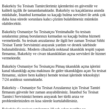
Bakırköy Su Tesisatı Tamircilerimiz işlemlerini en güvenilir ve
kaliteli işçilik ile tamamlamaktadır. Bakırköy su kaçaklarına anında
müdahale, İstanbul kırmadan su kaçağı bulma servisleri ile artık çok
daha kısa sürede sorunlara kalıcı çözüm bulabilmeniz mümkün
olabilecektir.
Bakırköy Osmaniye Su Tesisatçısı Yenimahalle Su tesisatı
ustalarımız pimaş borularınızı kırmadan su kaçağı bulma hizmeti
vermektedir. Su tesisatı arızalarınız ile ilgili her zaman Tesisat Sıhhi
Tesisat Tamir Servisimizi arayarak yardım ve destek talebinde
bulunabilirsiniz. Modern cihazlarla noktasal tıkanıklık tespiti yapan
firmamız, Bakırköy ve civarı tıkanıklıkları açma servisleri ile hizmet
vermektedir.
Bakırköy Osmaniye Su Tesisatçısı Pimaş tıkanıklık açma işlerini
kanal tıkanıklığı açma makinası ile gider tıkanıklığını açan Su tesisat
firmamız, sizlere hem kaliteyi hemde tesisat işlerinde teknolojiyi
7/24 aralıksız sunmaktadır.
Bakırköy – Osmaniye Su Tesisat Arızalarınız için Tesisat Tamiri
firmasını güvenle her zaman arayabilirsiniz. İstanbul Su Tesisat
Tamirci Servisimizi hemen arayarak her türlü arıza ve
problemlerinizden en kısa sürede kurtulabilirsiniz.