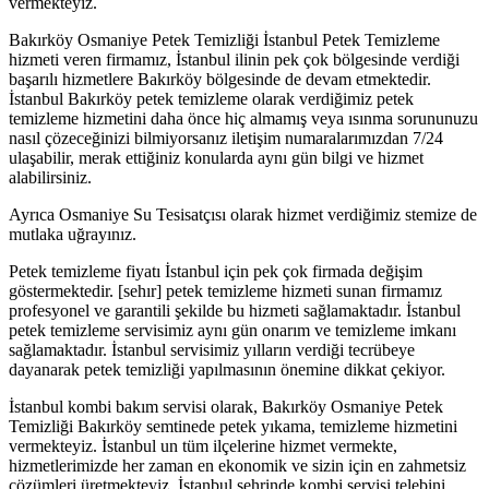
vermekteyiz.
Bakırköy Osmaniye Petek Temizliği İstanbul Petek Temizleme
hizmeti veren firmamız, İstanbul ilinin pek çok bölgesinde verdiği
başarılı hizmetlere Bakırköy bölgesinde de devam etmektedir.
İstanbul Bakırköy petek temizleme olarak verdiğimiz petek
temizleme hizmetini daha önce hiç almamış veya ısınma sorununuzu
nasıl çözeceğinizi bilmiyorsanız iletişim numaralarımızdan 7/24
ulaşabilir, merak ettiğiniz konularda aynı gün bilgi ve hizmet
alabilirsiniz.
Ayrıca Osmaniye Su Tesisatçısı olarak hizmet verdiğimiz stemize de
mutlaka uğrayınız.
Petek temizleme fiyatı İstanbul için pek çok firmada değişim
göstermektedir. [sehır] petek temizleme hizmeti sunan firmamız
profesyonel ve garantili şekilde bu hizmeti sağlamaktadır. İstanbul
petek temizleme servisimiz aynı gün onarım ve temizleme imkanı
sağlamaktadır. İstanbul servisimiz yılların verdiği tecrübeye
dayanarak petek temizliği yapılmasının önemine dikkat çekiyor.
İstanbul kombi bakım servisi olarak, Bakırköy Osmaniye Petek
Temizliği Bakırköy semtinede petek yıkama, temizleme hizmetini
vermekteyiz. İstanbul un tüm ilçelerine hizmet vermekte,
hizmetlerimizde her zaman en ekonomik ve sizin için en zahmetsiz
çözümleri üretmekteyiz. İstanbul şehrinde kombi servisi telebini