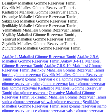
Basınköy Mahallesi Gömme Rezervuar Tamiri ,
Cevizlik Mahallesi Gömme Rezervuar Tamiri ,
Kartaltepe Mahallesi Gömme Rezervuar Tamiri ,
Osmaniye Mahallesi Gömme Rezervuar Tamiri ,
Sakızağacı Mahallesi Gömme Rezervuar Tamiri ,
Şenlikköy Mahallesi Gömme Rezervuar Tamiri ,
Yenimahalle Mahallesi Gömme Rezervuar Tamiri ,
Yeşilköy Mahallesi Gömme Rezervuar Tamiri ,
Yeşilyurt Mahallesi Gömme Rezervuar Tamiri ,
Zeytinlik Mahallesi Gömme Rezervuar Tamiri ,
Zuhuratbaba Mahallesi Gömme Rezervuar Tamiri ,
Ataköy 1. Mahallesi Gömme Rezervuar Tamiri
Ataköy 2-5-6.
Mahallesi Gömme Rezervuar Tamiri
Ataköy 3-4-11. Mahallesi
Gömme Rezervuar Tamiri
Ataköy 7-8-9-10. Mahallesi Gömme
Rezervuar Tamiri
Basınköy Mahallesi Gömme Rezervuar Tamiri
bocchi gömme rezervuar
Cevizlik Mahallesi Gömme Rezervuar
Tamiri
creavit gömme rezervuar
e c a gömme rezervuar
geberit
gömme rezervuar
grohe gömme rezervuar
japar gömme rezervuar
kale gömme rezervuar
Kartaltepe Mahallesi Gömme Rezervuar
Tamiri
nkp gömme rezervuar
Osmaniye Mahallesi Gömme
Rezervuar Tamiri
Sakızağacı Mahallesi Gömme Rezervuar Tamiri
sanica gömme rezervuar
schwab gömme rezervuar
Şenlikköy
Mahallesi Gömme Rezervuar Tamiri
serel gömme rezervuar
siamp
gömme rezervuar
tece gömme rezervuar
valsir gömme rezervuar