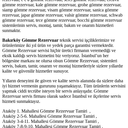
gömme rezervuar, kale gömme rezervuar, grohe gömme rezervuar,
siamp gömme rezervuar, visam gömme rezervuar, sanica gömme
rezervuar, japar gömme rezervuar, valsir gömme rezervuar, schwab
gömme rezervuar, tece gömme rezervuar, bocchi gömme rezervuar
sistemlerinin servis, montaj, tamir, bakım ve onarım hizmetleri
sunmaktır.
Bakırköy Gömme Rezervuar
teknik servisi işçiliklerimize ve
ürünlerimize iki yıl ürün ve yedek parça garantisi vermektedir.
Gömme Rezervuar servisi hiçbir üretici firmanın veremediği ve
eksik kaldığı servis hizmetini biz veriyoruz. İstanbul’un her
bölgesine markası ne olursa olsun Gömme Rezervuar, sistemleri
servis, bakım, tamir, onarım ve montaj hizmetleriyle sizlere yıllardır
kalite ve güvenilir hizmetler sunuyor.
Yılların deneyimi ile güven ve kalite servis alanında da sizlere daha
iyi hizmet vermenin gururunu yaşamaktayız. Tüm ürünlerin servisini
yapmak ciddi tecrübe isteyen bir servis anlayışıdır. Gömme
Rezervuar servis firması olarak sadece İstanbul ve ilçelerine servis
hizmeti sunmaktayız.
Ataköy 1. Mahallesi Gömme Rezervuar Tamiri ,
Ataköy 2-5-6. Mahallesi Gömme Rezervuar Tamiri ,
Ataköy 3-4-11. Mahallesi Gömme Rezervuar Tamiri ,
Ataköy 7-8-9-10. Mahallesi Gömme Rezervuar Tamiri ,