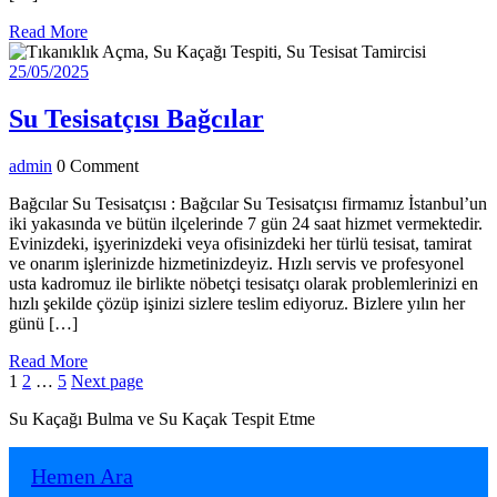
Read
Read More
More
25/05/2025
25/05/2025
Su
Su Tesisatçısı Bağcılar
Tesisatçısı
admin
admin
0 Comment
Bağcılar
Bağcılar Su Tesisatçısı : Bağcılar Su Tesisatçısı firmamız İstanbul’un
iki yakasında ve bütün ilçelerinde 7 gün 24 saat hizmet vermektedir.
Evinizdeki, işyerinizdeki veya ofisinizdeki her türlü tesisat, tamirat
ve onarım işlerinizde hizmetinizdeyiz. Hızlı servis ve profesyonel
usta kadromuz ile birlikte nöbetçi tesisatçı olarak problemlerinizi en
hızlı şekilde çözüp işinizi sizlere teslim ediyoruz. Bizlere yılın her
günü […]
Read
Read More
Yazı
Page
Page
Page
More
1
2
…
5
Next page
sayfalaması
Su Kaçağı Bulma ve Su Kaçak Tespit Etme
Hemen Ara