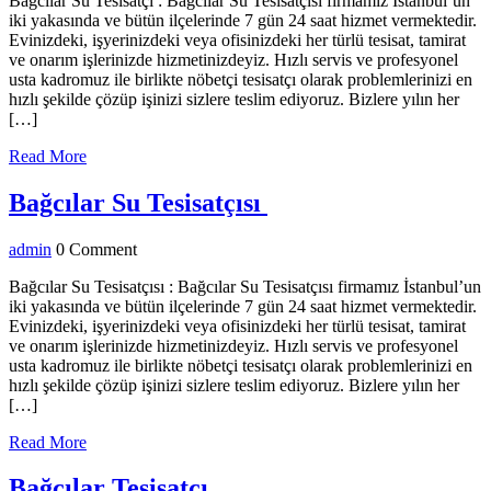
Bağcılar Su Tesisatçı : Bağcılar Su Tesisatçısı firmamız İstanbul’un
iki yakasında ve bütün ilçelerinde 7 gün 24 saat hizmet vermektedir.
Evinizdeki, işyerinizdeki veya ofisinizdeki her türlü tesisat, tamirat
ve onarım işlerinizde hizmetinizdeyiz. Hızlı servis ve profesyonel
usta kadromuz ile birlikte nöbetçi tesisatçı olarak problemlerinizi en
hızlı şekilde çözüp işinizi sizlere teslim ediyoruz. Bizlere yılın her
[…]
Read
Read More
More
Bağcılar Su
Bağcılar Su Tesisatçısı
Tesisatçısı
admin
admin
0 Comment
Bağcılar Su Tesisatçısı : Bağcılar Su Tesisatçısı firmamız İstanbul’un
iki yakasında ve bütün ilçelerinde 7 gün 24 saat hizmet vermektedir.
Evinizdeki, işyerinizdeki veya ofisinizdeki her türlü tesisat, tamirat
ve onarım işlerinizde hizmetinizdeyiz. Hızlı servis ve profesyonel
usta kadromuz ile birlikte nöbetçi tesisatçı olarak problemlerinizi en
hızlı şekilde çözüp işinizi sizlere teslim ediyoruz. Bizlere yılın her
[…]
Read
Read More
More
Bağcılar
Bağcılar Tesisatçı