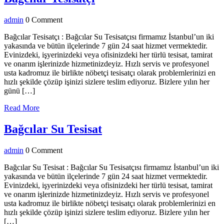
Tesisatçı
admin
admin
0 Comment
Bağcılar Tesisatçı : Bağcılar Su Tesisatçısı firmamız İstanbul’un iki
yakasında ve bütün ilçelerinde 7 gün 24 saat hizmet vermektedir.
Evinizdeki, işyerinizdeki veya ofisinizdeki her türlü tesisat, tamirat
ve onarım işlerinizde hizmetinizdeyiz. Hızlı servis ve profesyonel
usta kadromuz ile birlikte nöbetçi tesisatçı olarak problemlerinizi en
hızlı şekilde çözüp işinizi sizlere teslim ediyoruz. Bizlere yılın her
günü […]
Read
Read More
More
Bağcılar
Bağcılar Su Tesisat
Su
admin
admin
0 Comment
Tesisat
Bağcılar Su Tesisat : Bağcılar Su Tesisatçısı firmamız İstanbul’un iki
yakasında ve bütün ilçelerinde 7 gün 24 saat hizmet vermektedir.
Evinizdeki, işyerinizdeki veya ofisinizdeki her türlü tesisat, tamirat
ve onarım işlerinizde hizmetinizdeyiz. Hızlı servis ve profesyonel
usta kadromuz ile birlikte nöbetçi tesisatçı olarak problemlerinizi en
hızlı şekilde çözüp işinizi sizlere teslim ediyoruz. Bizlere yılın her
[…]