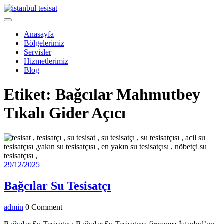
Skip
to
Open
content
Menu
Anasayfa
Bölgelerimiz
Servisler
Hizmetlerimiz
Blog
Close
Etiket:
Bağcılar Mahmutbey
Menu
Tıkalı Gider Açıcı
29/12/2025
29/12/2025
Bağcılar
Bağcılar Su Tesisatçı
Su
admin
admin
0 Comment
Tesisatçı