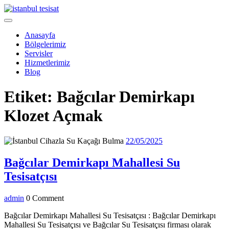
Skip
to
Open
content
Menu
Anasayfa
Bölgelerimiz
Servisler
Hizmetlerimiz
Blog
Close
Etiket:
Bağcılar Demirkapı
Menu
Klozet Açmak
22/05/2025
22/05/2025
Bağcılar Demirkapı Mahallesi Su
Bağcılar
Tesisatçısı
Demirkapı
admin
admin
0 Comment
Mahallesi
Su
Bağcılar Demirkapı Mahallesi Su Tesisatçısı : Bağcılar Demirkapı
Mahallesi Su Tesisatçısı ve Bağcılar Su Tesisatçısı firması olarak