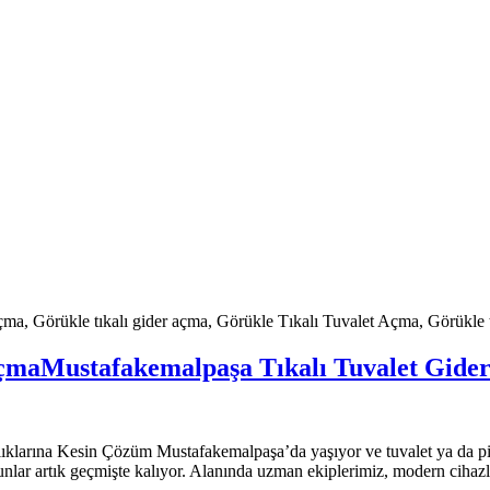
çma, Görükle tıkalı gider açma, Görükle Tıkalı Tuvalet Açma, Görükle 
Açma
Mustafakemalpaşa Tıkalı Tuvalet Gide
klarına Kesin Çözüm Mustafakemalpaşa’da yaşıyor ve tuvalet ya da pi
unlar artık geçmişte kalıyor. Alanında uzman ekiplerimiz, modern cihazla